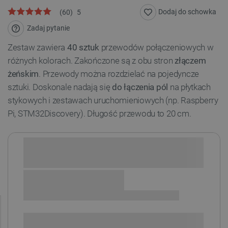
Dodaj do schowka
(
60
)
5
Zadaj pytanie
Zestaw zawiera
40 sztuk
przewodów połączeniowych w
różnych kolorach. Zakończone są z obu stron
złączem
żeńskim
. Przewody można rozdzielać na pojedyncze
sztuki. Doskonale nadają się
do łączenia pól
na płytkach
stykowych i zestawach uruchomieniowych (np. Raspberry
Pi, STM32Discovery). Długość przewodu to 20 cm.
Sprawdź opcje płatności i finansowania:
+
-
DODAJ DO KOSZYKA