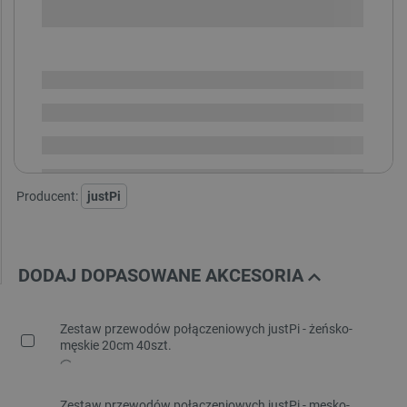
SPRAWDŹ ILOŚĆ
Dostępny
Wysyłka
24h
Dostawa
od 8,99 PLN
30 dni
na zwrot
Producent:
justPi
DODAJ DOPASOWANE AKCESORIA
Zestaw przewodów połączeniowych justPi - żeńsko-
męskie 20cm 40szt.
Zestaw przewodów połączeniowych justPi - męsko-