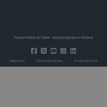
Pomysł należy do Ciebie - resztę znajdziesz w Botland
Storage declaration
Storage
Nazwa
Opis
type
_uetvid_exp
Pamięć
lokalna
Mapa strony
Polityka prywatności
© Copyright 2026
dlapi_ucp
Pamięć
lokalna
_cltk
Pamięć
sesji
smforms
Pamięć
lokalna
_smvc
Pamięć
lokalna