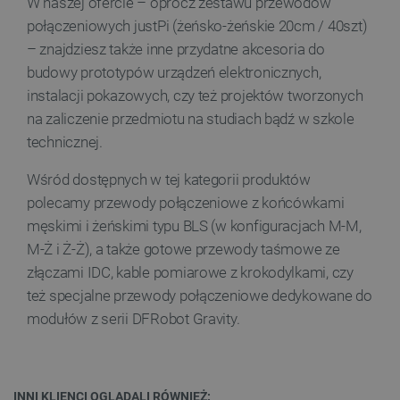
W naszej ofercie – oprócz zestawu przewodów
połączeniowych justPi (żeńsko-żeńskie 20cm / 40szt)
_lb
.botland.com.pl
– znajdziesz także inne przydatne akcesoria do
budowy prototypów urządzeń elektronicznych,
instalacji pokazowych, czy też projektów tworzonych
na zaliczenie przedmiotu na studiach bądź w szkole
technicznej.
Wśród dostępnych w tej kategorii produktów
polecamy przewody połączeniowe z końcówkami
Polityce prywatności Google
męskimi i żeńskimi typu BLS (w konfiguracjach M-M,
M-Ż i Ż-Ż), a także gotowe przewody taśmowe ze
VISITOR_PRIVACY_METADATA
YouTube
złączami IDC, kable pomiarowe z krokodylkami, czy
.youtube.com
też specjalne przewody połączeniowe dedykowane do
modułów z serii DFRobot Gravity.
INNI KLIENCI OGLĄDALI RÓWNIEŻ: