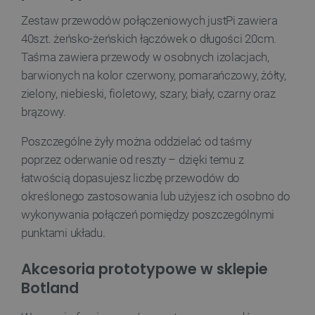
Zestaw przewodów połączeniowych justPi zawiera
TARGETOWANIE
40szt. żeńsko-żeńskich łączówek o długości 20cm.
Taśma zawiera przewody w osobnych izolacjach,
FUNKCJONALNOŚĆ
barwionych na kolor czerwony, pomarańczowy, żółty,
zielony, niebieski, fioletowy, szary, biały, czarny oraz
brązowy.
Niezbędne
Wydajność
Targetowanie
Poszczególne żyły można oddzielać od taśmy
Funkcjonalność
poprzez oderwanie od reszty – dzięki temu z
łatwością dopasujesz liczbę przewodów do
Niezbędne pliki cookie umożliwiają korzystanie z
podstawowych funkcji strony internetowej, takich
określonego zastosowania lub użyjesz ich osobno do
jak logowanie użytkownika i zarządzanie kontem.
Bez niezbędnych plików cookie nie można
wykonywania połączeń pomiędzy poszczególnymi
prawidłowo korzystać ze strony internetowej.
punktami układu.
Provider /
Nazwa
Domena
Akcesoria prototypowe w sklepie
PrestaShop-[abcdef0123456789]{32}
.botland.com.pl
Botland