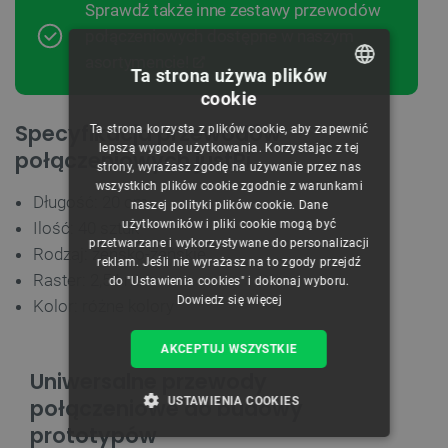
Sprawdź także inne zestawy przewodów
połączeniowych dostępne w naszym
asortymencie!
Ta strona używa plików
cookie
POLISH
Specyfikacja przewodów
Ta strona korzysta z plików cookie, aby zapewnić
CZECH
lepszą wygodę użytkowania. Korzystając z tej
połączeniowych justPi
strony, wyrażasz zgodę na używanie przez nas
ENGLISH
wszystkich plików cookie zgodnie z warunkami
Długość: 20 cm
naszej polityki plików cookie. Dane
GERMAN
użytkowników i pliki cookie mogą być
Ilość: 40 sztuk
przetwarzane i wykorzystywane do personalizacji
Rodzaj: żeńsko-żeńskie
reklam. Jeśli nie wyrażasz na to zgody przejdź
Raster: 2,54 mm
do "Ustawienia cookies" i dokonaj wyboru.
Dowiedz się więcej
Kolor: różne kolory
AKCEPTUJ WSZYSTKIE
Uniwersalne przewody
połączeniowe do budowy
USTAWIENIA COOKIES
prototypów
NIEZBĘDNE
WYDAJNOŚĆ