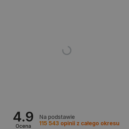
PHPSESSID
PHP.net
botland.com.pl
4.9
Na podstawie
115 543
opinii
z całego okresu
Ocena