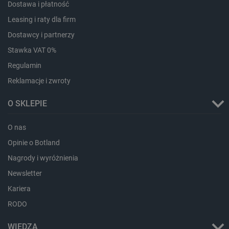
Dostawa i płatność
Leasing i raty dla firm
critData
botland.com.pl
Dostawcy i partnerzy
Stawka VAT 0%
Regulamin
Reklamacje i zwroty
O SKLEPIE
O nas
CookieScriptConsent
CookieScript
Opinie o Botland
botland.com.pl
Nagrody i wyróżnienia
Newsletter
Kariera
RODO
WIEDZA