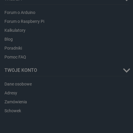
Forum o Arduino
LaVisitorId_Ym90bGFuZC5sYWRlc2suY29tLw
.botland.com.pl
Forum o Raspberry Pi
Kalkulatory
Blog
critCartData
botland.com.pl
Poradniki
Pomoc FAQ
TWOJE KONTO
Dane osobowe
Adresy
critAccountId
botland.com.pl
Zamówienia
Schowek