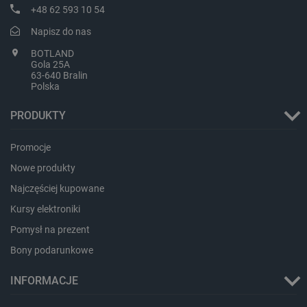
+48 62 593 10 54
Napisz do nas
BOTLAND
Gola 25A
isListDisplay
botland.com.pl
63-640 Bralin
Polska
PRODUKTY
Promocje
_lb_ccc
.botland.com.pl
Nowe produkty
Najczęściej kupowane
Kursy elektroniki
Pomysł na prezent
Bony podarunkowe
INFORMACJE