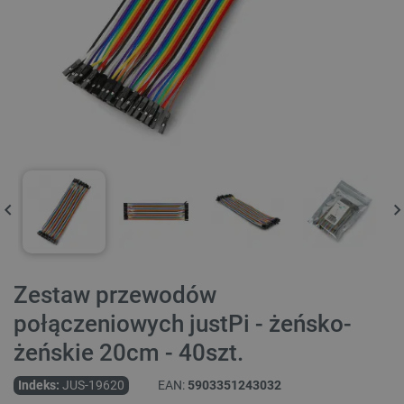
Zestaw przewodów
połączeniowych justPi - żeńsko-
żeńskie 20cm - 40szt.
Indeks:
JUS-19620
EAN:
5903351243032