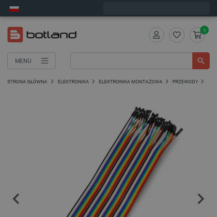
Wyślemy w poniedziałek
0
MENU
STRONA GŁÓWNA
ELEKTRONIKA
ELEKTRONIKA MONTAŻOWA
PRZEWODY
PRZ