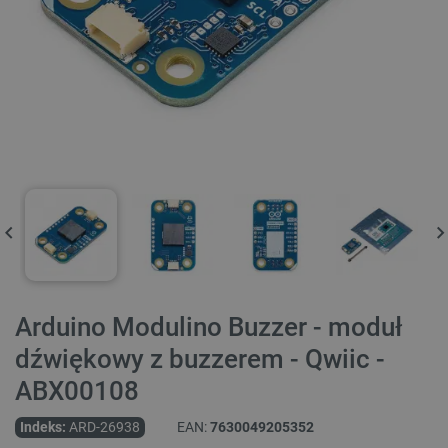
Arduino Modulino Buzzer - moduł
dźwiękowy z buzzerem - Qwiic -
ABX00108
Indeks:
ARD-26938
EAN:
7630049205352