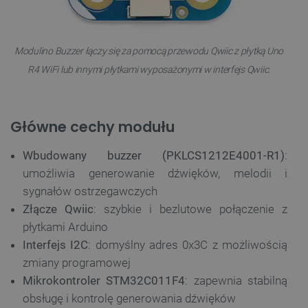
Modulino Buzzer łączy się za pomocą przewodu Qwiic z płytką Uno
R4 WiFi lub innymi płytkami wyposażonymi w interfejs Qwiic.
Główne cechy modułu
Wbudowany buzzer (PKLCS1212E4001-R1)
:
umożliwia generowanie dźwięków, melodii i
sygnałów ostrzegawczych
Złącze Qwiic
: szybkie i bezlutowe połączenie z
płytkami Arduino
Interfejs I2C
: domyślny adres 0x3C z możliwością
zmiany programowej
Mikrokontroler STM32C011F4
: zapewnia stabilną
obsługę i kontrolę generowania dźwięków