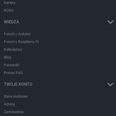
Kariera
luigis.env.v2.159265-
Pamięć
182023
sesji
RODO
_uetsid_exp
Pamięć
lokalna
WIEDZA
_uetsid
Pamięć
lokalna
Forum o Arduino
_smsp-r-65208
Pamięć
Forum o Raspberry Pi
lokalna
Kalkulatory
cartSkuToUrl
Pamięć
lokalna
Blog
lastExternalReferrerTime
Pamięć
lokalna
Poradniki
smsr
Pamięć
Pomoc FAQ
lokalna
TWOJE KONTO
Dane osobowe
Provider /
Okres
Adresy
Nazwa
Provider /
Domena
Okres
przechowywania
Nazwa
Opis
Zamówienia
Domena
przechowywania
wp-
OnTheGoSystems
Sesja