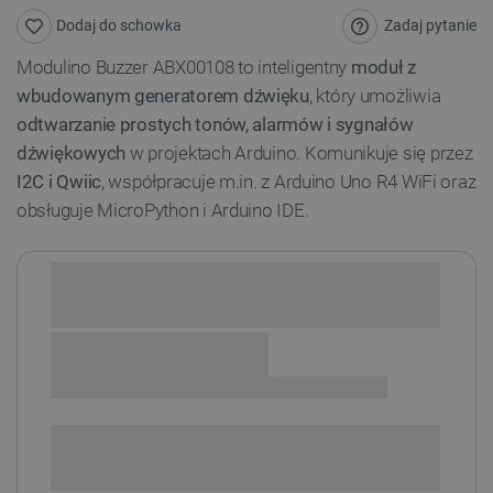
Zadaj pytanie
Dodaj do schowka
Modulino Buzzer ABX00108 to inteligentny
moduł z
wbudowanym generatorem dźwięku
, który umożliwia
odtwarzanie prostych tonów, alarmów i sygnałów
dźwiękowych
w projektach Arduino. Komunikuje się przez
I2C i Qwiic
, współpracuje m.in. z Arduino Uno R4 WiFi oraz
obsługuje MicroPython i Arduino IDE.
Sprawdź opcje płatności i finansowania:
+
-
DODAJ DO KOSZYKA