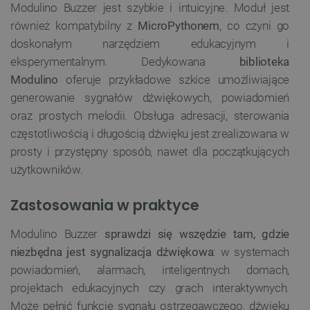
Modulino Buzzer jest szybkie i intuicyjne. Moduł jest
PrestaShop-[abcdef0123456789]{32}
.botland.com.pl
również kompatybilny z
MicroPythonem
, co czyni go
doskonałym narzędziem edukacyjnym i
eksperymentalnym. Dedykowana
biblioteka
_lb
.botland.com.pl
Modulino
oferuje przykładowe szkice umożliwiające
generowanie sygnałów dźwiękowych, powiadomień
oraz prostych melodii. Obsługa adresacji, sterowania
częstotliwością i długością dźwięku jest zrealizowana w
prosty i przystępny sposób, nawet dla początkujących
użytkowników.
Zastosowania w praktyce
Polityce prywatności Google
Modulino Buzzer
sprawdzi się wszędzie tam, gdzie
niezbędna jest sygnalizacja dźwiękowa
: w systemach
VISITOR_PRIVACY_METADATA
YouTube
.youtube.com
powiadomień, alarmach, inteligentnych domach,
projektach edukacyjnych czy grach interaktywnych.
Może pełnić funkcję sygnału ostrzegawczego, dźwięku