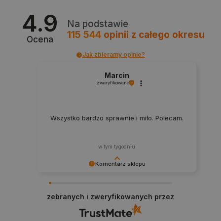
4.9
Na podstawie
115 544
opinii
z całego okresu
Ocena
Jak zbieramy opinie?
LaVisitorId_Ym90bGFuZC5sYWRlc2suY29tLw
.botland.com.pl
Marcin
zweryfikowano
critCartData
botland.com.pl
Wszystko bardzo sprawnie i miło. Polecam.
w tym tygodniu
Komentarz sklepu
Dziękujemy za najwyższą ocenę. Cieszymy się,
że nasz sprzęt trafił w dobre ręce. Polecamy się
zebranych i zweryfikowanych przez
na przyszłość.
critAccountId
botland.com.pl