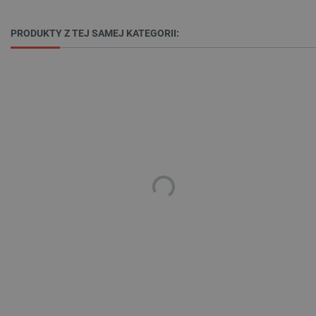
PRODUKTY Z TEJ SAMEJ KATEGORII:
critData
botland.com.pl
CookieScriptConsent
CookieScript
botland.com.pl