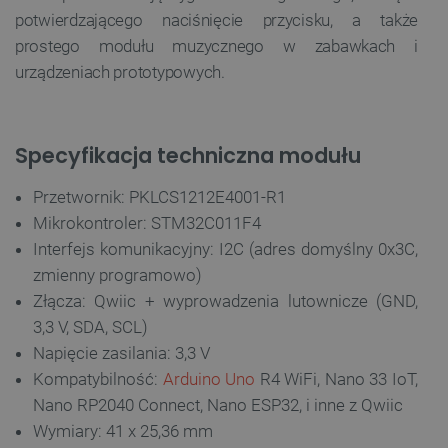
potwierdzającego naciśnięcie przycisku, a także
prostego modułu muzycznego w zabawkach i
urządzeniach prototypowych.
Specyfikacja techniczna modułu
Przetwornik: PKLCS1212E4001-R1
Mikrokontroler: STM32C011F4
__cf_bm
Cloudflare Inc.
.inpost.pl
Interfejs komunikacyjny: I2C (adres domyślny 0x3C,
zmienny programowo)
Złącza: Qwiic + wyprowadzenia lutownicze (GND,
3,3 V, SDA, SCL)
Napięcie zasilania: 3,3 V
Kompatybilność:
Arduino Uno
R4 WiFi, Nano 33 IoT,
Nano RP2040 Connect, Nano ESP32, i inne z Qwiic
Wymiary: 41 x 25,36 mm