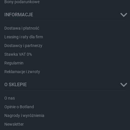
Bony podarunkowe
lokalna
_smvc
Pamięć
INFORMACJE
lokalna
lbx_ac_easystorage
Pamięć
sesji
Dostawa i płatność
dlapi_consent
Pamięć
Leasing i raty dla firm
lokalna
Dostawcy i partnerzy
_uetvid
Pamięć
lokalna
Stawka VAT 0%
_smsps
Pamięć
Regulamin
lokalna
Reklamacje i zwroty
lastExternalReferrer
Pamięć
lokalna
O SKLEPIE
ea_lu_ts
Pamięć
lokalna
O nas
ea_gu_ts
Pamięć
lokalna
Opinie o Botland
_gcl_ls
Pamięć
lokalna
Nagrody i wyróżnienia
_smps
Pamięć
Newsletter
lokalna