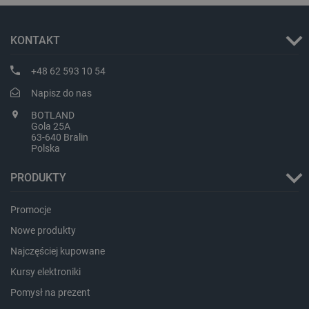
KONTAKT
+48 62 593 10 54
Napisz do nas
BOTLAND
Gola 25A
63-640 Bralin
Polska
Storage declaration
PRODUKTY
Storage
Nazwa
Opis
type
Promocje
_uetvid_exp
Pamięć
lokalna
Nowe produkty
dlapi_ucp
Pamięć
Najczęściej kupowane
lokalna
Kursy elektroniki
_cltk
Pamięć
sesji
Pomysł na prezent
smforms
Pamięć