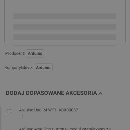
SPRAWDŹ ILOŚĆ
Dostępny
Wysyłka
24h
Dostawa
od 8,99 PLN
30 dni
na zwrot
Producent:
Arduino
Kompatybilny z:
Arduino
DODAJ DOPASOWANE AKCESORIA
Arduino Uno R4 WiFi - ABX00087
Arduino Modulino Buttons - moduł interaktywny z 3