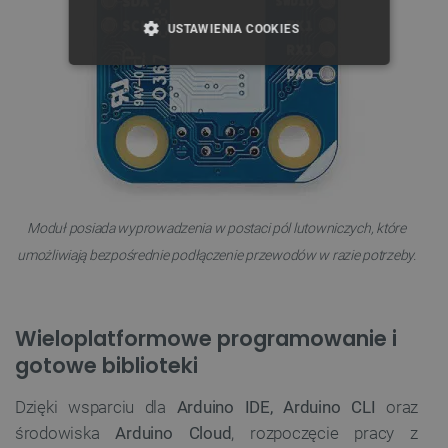
USTAWIENIA COOKIES
NIEZBĘDNE
WYDAJNOŚĆ
TARGETOWANIE
FUNKCJONALNOŚĆ
Moduł posiada wyprowadzenia w postaci pól lutowniczych, które
umożliwiają bezpośrednie podłączenie przewodów w razie potrzeby.
Niezbędne
Wydajność
Targetowanie
Funkcjonalność
Niezbędne pliki cookie umożliwiają korzystanie z
Wieloplatformowe programowanie i
podstawowych funkcji strony internetowej, takich
gotowe biblioteki
jak logowanie użytkownika i zarządzanie kontem.
Bez niezbędnych plików cookie nie można
prawidłowo korzystać ze strony internetowej.
Dzięki wsparciu dla
Arduino IDE, Arduino CLI
oraz
Provider /
Nazwa
środowiska
Arduino Cloud
, rozpoczęcie pracy z
Domena