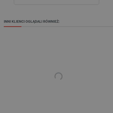
INNI KLIENCI OGLĄDALI RÓWNIEŻ:
isListDisplay
botland.com.pl
_lb_ccc
.botland.com.pl