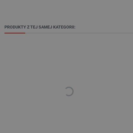
PRODUKTY Z TEJ SAMEJ KATEGORII:
critData
botland.com.pl
CookieScriptConsent
CookieScript
botland.com.pl