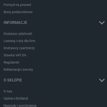
smforms
Pamięć
Pomysł na prezent
lokalna
Bony podarunkowe
_smvc
Pamięć
lokalna
INFORMACJE
lbx_ac_easystorage
Pamięć
sesji
Dostawa i płatność
dlapi_consent
Pamięć
lokalna
Leasing i raty dla firm
_uetvid
Pamięć
Dostawcy i partnerzy
lokalna
Stawka VAT 0%
_smsps
Pamięć
lokalna
Regulamin
lastExternalReferrer
Pamięć
lokalna
Reklamacje i zwroty
ea_lu_ts
Pamięć
lokalna
O SKLEPIE
ea_gu_ts
Pamięć
lokalna
O nas
_gcl_ls
Pamięć
Opinie o Botland
lokalna
Nagrody i wyróżnienia
_smps
Pamięć