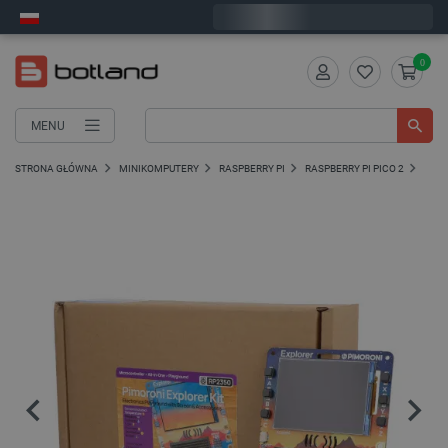
Wyślemy w poniedziałek
0
MENU
STRONA GŁÓWNA
MINIKOMPUTERY
RASPBERRY PI
RASPBERRY PI PICO 2
PŁYT