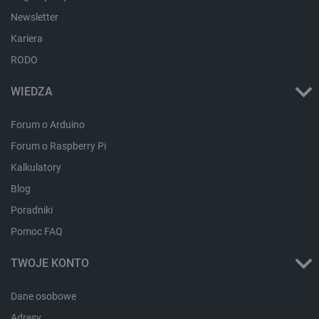
lokalna
Newsletter
luigis.env.v2.159265-
Pamięć
Kariera
182023
sesji
RODO
_uetsid_exp
Pamięć
lokalna
WIEDZA
_uetsid
Pamięć
lokalna
_smsp-r-65208
Pamięć
Forum o Arduino
lokalna
Forum o Raspberry Pi
cartSkuToUrl
Pamięć
lokalna
Kalkulatory
lastExternalReferrerTime
Pamięć
Blog
lokalna
Poradniki
smsr
Pamięć
lokalna
Pomoc FAQ
TWOJE KONTO
Dane osobowe
Provider /
Okres
Nazwa
Provider /
Domena
Okres
przechowywania
Adresy
Nazwa
Opis