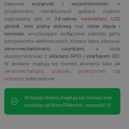
zapewnia
wydajność i wszechstronność
w
projektowaniu interaktywnych aplikacji. Explorer
wyposażony jest w
2,8-calowy
wyświetlacz LCD
,
głośnik
,
mini płytkę stykową
oraz
różne złącza i
terminale
, umożliwiające podłączenie szerokiej gamy
komponentów elektronicznych. Możesz łatwo sterować
serwomechanizmami
,
czujnikami
, a także
eksperymentować z
układami GPIO i interfejsem I2C
.
W zestawie znajdują się również akcesoria takie jak
serwomechanizmy
,
przyciski
,
potencjometr
czy
przewody
połączeniowe.
W naszej ofercie znajdują się również inne
produkty od firmy PiMoroni - sprawdź!