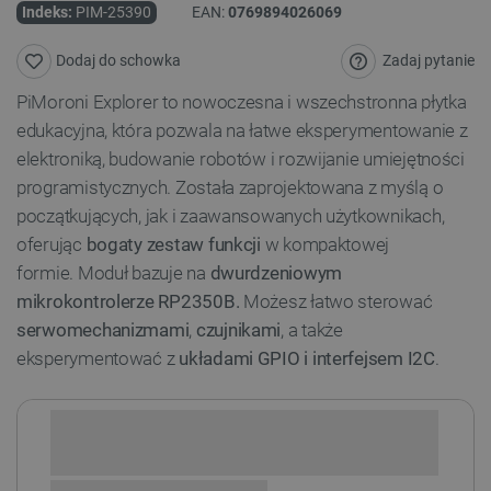
Indeks:
PIM-25390
EAN:
0769894026069
Zadaj pytanie
Dodaj do schowka
PiMoroni Explorer to nowoczesna i wszechstronna płytka
edukacyjna, która pozwala na łatwe eksperymentowanie z
elektroniką, budowanie robotów i rozwijanie umiejętności
programistycznych. Została zaprojektowana z myślą o
początkujących, jak i zaawansowanych użytkownikach,
oferując
bogaty zestaw funkcji
w kompaktowej
formie. Moduł bazuje na
dwurdzeniowym
mikrokontrolerze RP2350B.
Możesz łatwo sterować
serwomechanizmami
,
czujnikami
, a także
eksperymentować z
układami GPIO i interfejsem I2C
.