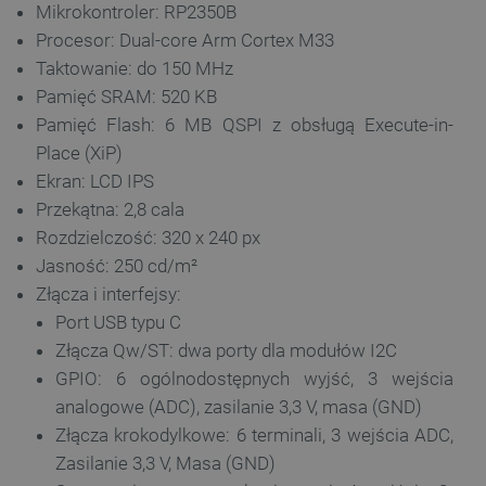
Nazwa
Mikrokontroler: RP2350B
Domena
Procesor: Dual-core Arm Cortex M33
PrestaShop-[abcdef0123456789]{32}
.botland.com.pl
Taktowanie: do 150 MHz
Pamięć SRAM: 520 KB
Pamięć Flash: 6 MB QSPI z obsługą Execute-in-
_lb
.botland.com.pl
Place (XiP)
Ekran: LCD IPS
Przekątna: 2,8 cala
Rozdzielczość: 320 x 240 px
Jasność: 250 cd/m²
Złącza i interfejsy:
Port USB typu C
Złącza Qw/ST: dwa porty dla modułów I2C
Polityce prywatności Google
GPIO: 6 ogólnodostępnych wyjść, 3 wejścia
analogowe (ADC), zasilanie 3,3 V, masa (GND)
VISITOR_PRIVACY_METADATA
YouTube
Złącza krokodylkowe: 6 terminali, 3 wejścia ADC,
.youtube.com
Zasilanie 3,3 V, Masa (GND)