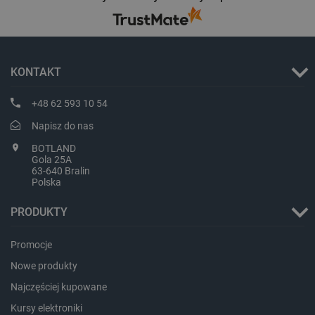
KONTAKT
+48 62 593 10 54
Napisz do nas
BOTLAND
Gola 25A
63-640 Bralin
Storage declaration
Polska
Storage
Nazwa
Opis
PRODUKTY
type
_uetvid_exp
Pamięć
Promocje
lokalna
Nowe produkty
dlapi_ucp
Pamięć
lokalna
Najczęściej kupowane
_cltk
Pamięć
sesji
Kursy elektroniki