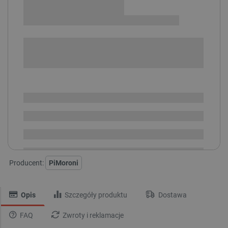
Sprawdź opcje płatności i finansowania:
+
-
DODAJ DO KOSZYKA
SPRAWDŹ ILOŚĆ
Dostępny
Wysyłka
24h
Dostawa
od 8,99 PLN
30 dni
na zwrot
Producent:
PiMoroni
Opis
Szczegóły produktu
Dostawa
FAQ
Zwroty i reklamacje