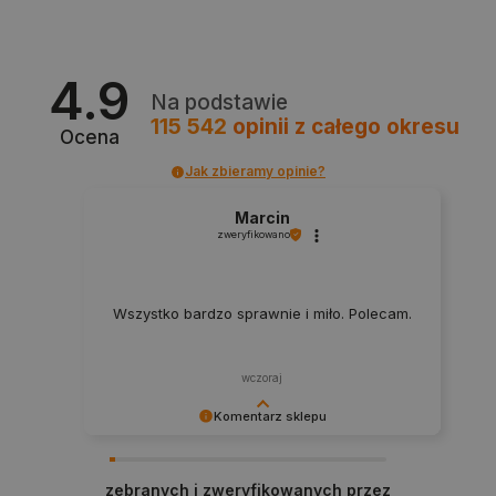
4.9
Na podstawie
115 542
opinii
z całego okresu
Ocena
Jak zbieramy opinie?
LaVisitorId_Ym90bGFuZC5sYWRlc2suY29tLw
.botland.com.pl
Marcin
zweryfikowano
critCartData
botland.com.pl
Wszystko bardzo sprawnie i miło. Polecam.
wczoraj
Komentarz sklepu
Dziękujemy za najwyższą ocenę. Cieszymy się,
że nasz sprzęt trafił w dobre ręce. Polecamy się
critAccountId
botland.com.pl
zebranych i zweryfikowanych przez
na przyszłość.