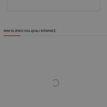
INNI KLIENCI OGLĄDALI RÓWNIEŻ:
isListDisplay
botland.com.pl
_lb_ccc
.botland.com.pl