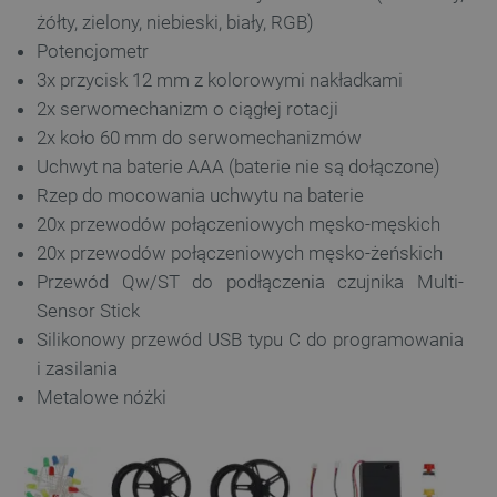
żółty, zielony, niebieski, biały, RGB)
__cf_bm
Cloudflare Inc.
Potencjometr
.webshopapp.com
3x przycisk 12 mm z kolorowymi nakładkami
2x serwomechanizm o ciągłej rotacji
2x koło 60 mm do serwomechanizmów
Uchwyt na baterie AAA (baterie nie są dołączone)
Rzep do mocowania uchwytu na baterie
20x przewodów połączeniowych męsko-męskich
20x przewodów połączeniowych męsko-żeńskich
Przewód Qw/ST do podłączenia czujnika Multi-
PHPSESSID
PHP.net
botland.com.pl
Sensor Stick
Silikonowy przewód USB typu C do programowania
i zasilania
Metalowe nóżki