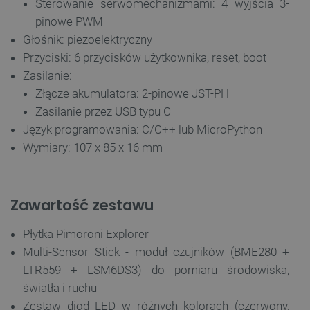
Sterowanie serwomechanizmami: 4 wyjścia 3-
pinowe PWM
Głośnik: piezoelektryczny
Przyciski: 6 przycisków użytkownika, reset, boot
Zasilanie:
Złącze akumulatora: 2-pinowe JST-PH
Zasilanie przez USB typu C
Język programowania: C/C++ lub MicroPython
Wymiary: 107 x 85 x 16 mm
__cf_bm
Cloudflare Inc.
.inpost.pl
Zawartość zestawu
Płytka Pimoroni Explorer
Multi-Sensor Stick - moduł czujników (BME280 +
LTR559 + LSM6DS3) do pomiaru środowiska,
światła i ruchu
Zestaw diod LED w różnych kolorach (czerwony,