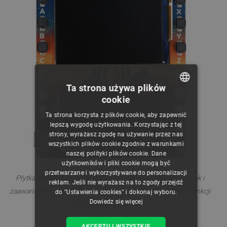
Ta strona używa plików
cookie
POLISH
Ta strona korzysta z plików cookie, aby zapewnić
CZECH
lepszą wygodę użytkowania. Korzystając z tej
strony, wyrażasz zgodę na używanie przez nas
ENGLISH
wszystkich plików cookie zgodnie z warunkami
naszej polityki plików cookie. Dane
GERMAN
użytkowników i pliki cookie mogą być
przetwarzane i wykorzystywane do personalizacji
Płytka została zaprojektowana z myślą o początkujących, jak i
reklam. Jeśli nie wyrażasz na to zgody przejdź
zaawansowanych użytkownikach, oferując bogaty zestaw funkcji
do "Ustawienia cookies" i dokonaj wyboru.
Dowiedz się więcej
w kompaktowej formie.
AKCEPTUJ WSZYSTKIE