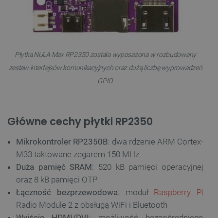
Płytka NULA Max RP2350 została wyposażona w rozbudowany
zestaw interfejsów komunikacyjnych oraz dużą liczbę wyprowadzeń
GPIO.
Główne cechy płytki RP2350
Mikrokontroler RP2350B
: dwa rdzenie ARM Cortex-
M33 taktowane zegarem 150 MHz
Duża pamięć SRAM
: 520 kB pamięci operacyjnej
oraz 8 kB pamięci OTP
Łączność bezprzewodowa
: moduł
Raspberry Pi
Radio Module 2 z obsługą WiFi i Bluetooth
Wyjście HDMI/DVI
: możliwość bezpośredniego