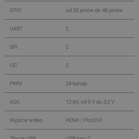
GPIO
od 30 pinów do 48 pinów
UART
2
SPI
2
PHPSESSID
PHP.net
botland.com.pl
I2C
2
PWM
24 kanały
ADC
12-bit, od 0 V do 3,3 V
Wyjście wideo
HDMI / PicoDVI
Złącze USB
USB typu C