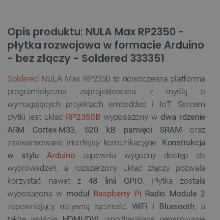
Opis produktu: NULA Max RP2350 -
płytka rozwojowa w formacie Arduino
- bez złączy - Soldered 333351
Soldered
NULA Max RP2350 to nowoczesna platforma
programistyczna zaprojektowana z myślą o
wymagających projektach embedded i IoT. Sercem
płytki jest układ
RP2350B
wyposażony w
dwa rdzenie
ARM Cortex-M33, 520 kB pamięci SRAM
oraz
zaawansowane interfejsy komunikacyjne.
Konstrukcja
w stylu
Arduino
zapewnia wygodny dostęp do
wyprowadzeń, a rozszerzony układ złączy pozwala
korzystać nawet z
48 linii GPIO
. Płytka została
wyposażona w
moduł
Raspberry Pi
Radio Module 2
zapewniający natywną łączność
WiFi i Bluetooth
, a
także wyjście
HDMI/DVI
umożliwiające generowanie