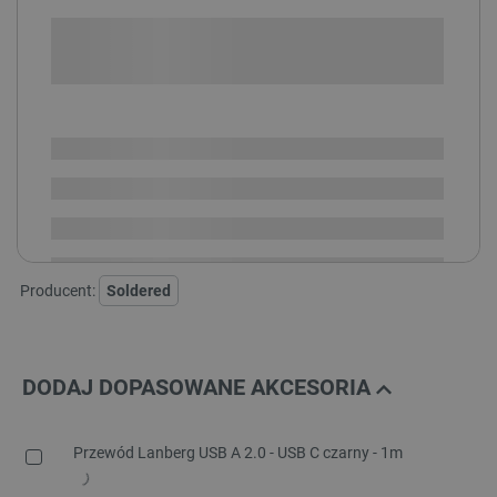
+
-
DODAJ DO KOSZYKA
SPRAWDŹ ILOŚĆ
Dostępny
Wysyłka
24h
Dostawa
od 8,99 PLN
30 dni
na zwrot
Producent:
Soldered
DODAJ DOPASOWANE AKCESORIA
Przewód Lanberg USB A 2.0 - USB C czarny - 1m