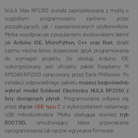
NULA Max RP2350 została zaprojektowana z myślą o
wygodnym programowaniu zarówno przez
_lb
.botland.com.pl
początkujących, jak i zaawansowanych użytkowników.
Płytka współpracuje z popularnymi środowiskami takimi
jak
Arduino IDE, MicroPython, C++ oraz Rust
, dzięki
czemu można łatwo dopasować język programowania
do wymagań projektu. Do obsługi Arduino IDE
wykorzystywany jest oficjalny pakiet Raspberry Pi
RP2040/RP2350 opracowany przez Earle Philhower. Po
instalacji odpowiedniego pakietu
możesz bezpośrednio
Polityce prywatności Google
wybrać model Soldered Electronics NULA RP2350 z
listy dostępnych płytek
. Programowanie odbywa się
VISITOR_PRIVACY_METADATA
YouTube
.youtube.com
przez
złącze
USB typu C
z wykorzystaniem natywnego
USB mikrokontrolera. Płytka obsługuje również
tryb
BOOTSEL
umożliwiający łatwe przywracanie
oprogramowania lub ręczne wgrywanie firmware.