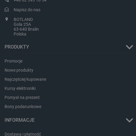
+48 62 593 10 54
lokalna
Napisz do nas
lbx_ac_easystorage
Pamięć
sesji
BOTLAND
Gola 25A
dlapi_consent
Pamięć
lokalna
63-640 Bralin
Polska
_uetvid
Pamięć
lokalna
PRODUKTY
_smsps
Pamięć
lokalna
Promocje
lastExternalReferrer
Pamięć
lokalna
Nowe produkty
ea_lu_ts
Pamięć
Najczęściej kupowane
lokalna
Kursy elektroniki
ea_gu_ts
Pamięć
lokalna
Pomysł na prezent
_gcl_ls
Pamięć
Bony podarunkowe
lokalna
_smps
Pamięć
INFORMACJE
lokalna
luigis.env.v2.159265-
Pamięć
182023
sesji
Dostawa i płatność