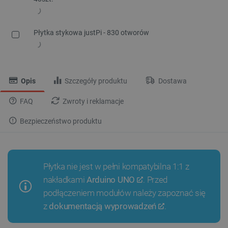
Płytka stykowa justPi - 830 otworów
Opis
Szczegóły produktu
Dostawa
FAQ
Zwroty i reklamacje
Bezpieczeństwo produktu
Płytka nie jest w pełni kompatybilna 1:1 z
nakładkami
Arduino UNO
. Przed
podłączeniem modułów należy zapoznać się
z
dokumentacją wyprowadzeń
.