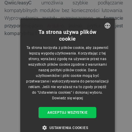
Qwiic/easyC
umożliwia szybkie podłączanie
kompatybilnych modułów bez konieczności lutowania.
Wyprowadzenia zostały rozmieszczone
w formacie
przypominającym
Arduino
, jednak płytka nie jest
Ta strona używa plików
kompatybilna 1:1
z shieldami Arduino UNO.
cookie
POLISH
Ta strona korzysta z plików cookie, aby zapewnić
CZECH
lepszą wygodę użytkowania. Korzystając z tej
strony, wyrażasz zgodę na używanie przez nas
ENGLISH
wszystkich plików cookie zgodnie z warunkami
naszej polityki plików cookie. Dane
GERMAN
użytkowników i pliki cookie mogą być
przetwarzane i wykorzystywane do personalizacji
reklam. Jeśli nie wyrażasz na to zgody przejdź
do "Ustawienia cookies" i dokonaj wyboru.
Dowiedz się więcej
AKCEPTUJ WSZYSTKIE
USTAWIENIA COOKIES