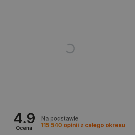
LaVisitorId_Ym90bGFuZC5sYWRlc2suY29tLw
.botland.com.pl
critCartData
botland.com.pl
critAccountId
botland.com.pl
4.9
Na podstawie
115 540
opinii
z całego okresu
Ocena