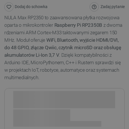
Zadaj pytanie
Dodaj do schowka
NULA Max RP2350 to zaawansowana płytka rozwojowa
oparta o mikrokontroler
Raspberry Pi RP2350B
z dwoma
rdzeniami ARM Cortex-M33 taktowanymi zegarem 150
MHz. Moduł oferuje
WiFi, Bluetooth, wyjście HDMI/DVI,
do 48 GPIO, złącze Qwiic, czytnik microSD oraz obsługę
akumulatorów Li-Ion 3,7 V
. Dzięki kompatybilności z
Arduino IDE, MicroPythonem, C++ i Rustem sprawdzi się
w projektach IoT, robotyce, automatyce oraz systemach
multimedialnych.
Sprawdź opcje płatności i finansowania: