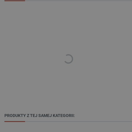
critData
botland.com.pl
CookieScriptConsent
CookieScript
botland.com.pl
PRODUKTY Z TEJ SAMEJ KATEGORII: