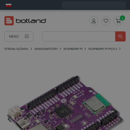
Wyślemy w poniedziałek
0
MENU
STRONA GŁÓWNA
MINIKOMPUTERY
RASPBERRY PI
RASPBERRY PI PICO 2
PŁYT