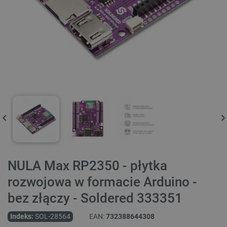
NULA Max RP2350 - płytka
rozwojowa w formacie Arduino -
bez złączy - Soldered 333351
Indeks:
SOL-28564
EAN:
732388644308