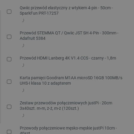
Qwiic przewód elastyczny z wtykiem 4-pin - 50cm -
SparkFun PRT-17257
Przewód STEMMA QT / Qwiic JST SH 4-Pin - 300mm -
Adafruit 5384
Przewód HDMI Lanberg 4K V1.4 CCS - czarny - 1,8m
Karta pamięci Goodram M1AA microSD 16GB 100MB/s
UHS-I klasa 10 z adapterem
Zestaw przewodów połączeniowych justPi - 20cm
3x40szt. m-m, ż-ż, m-ż (120szt.)
Przewody połączeniowe męsko-męskie justPi 10cm -
40szt.