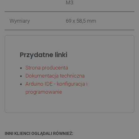
M3
Wymiary
69 x 58,5 mm
isListDisplay
botland.com.pl
Przydatne linki
Strona producenta
Dokumentacja techniczna
_lb_ccc
.botland.com.pl
Arduino IDE - konfiguracja i
programowanie
INNI KLIENCI OGLĄDALI RÓWNIEŻ: