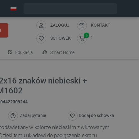
Zamów w ciągu:
7
:
58
:
23
, a wyślemy dziś!
ZALOGUJ
KONTAKT
J
0
SCHOWEK
Edukacja
Smart Home
2x16 znaków niebieski +
CM1602
904422309244
Zadaj pytanie
Dodaj do schowka
podświetlany w kolorze niebieskim z wlutowanym
Dzięki temu układowi do podłączenia ekranu