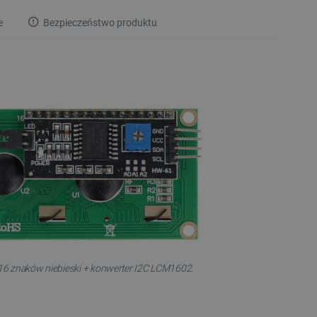
e
Bezpieczeństwo produktu
6 znaków niebieski + konwerter I2C LCM1602.