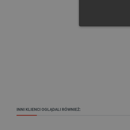
NIE
Niezbędne pliki cookie umożl
Bez niezbędnych plików cooki
Nazwa
PrestaShop-[abcdef0123456
_lb
INNI KLIENCI OGLĄDALI RÓWNIEŻ: