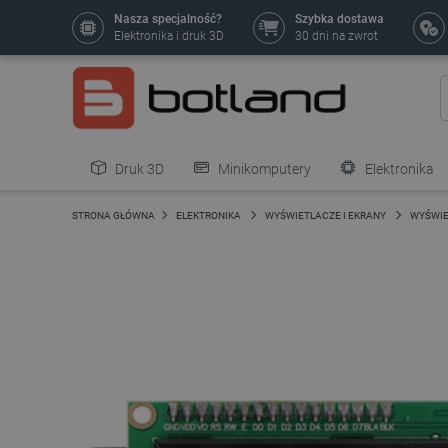
Nasza specjalność?
Szybka dostawa
Elektronika i druk 3D
30 dni na zwrot
Druk 3D
Minikomputery
Elektronika
Pozostałe
STRONA GŁÓWNA
ELEKTRONIKA
WYŚWIETLACZE I EKRANY
WYŚWIE