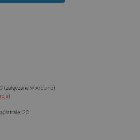
2C (załączane w Arduino)
acja
)
gistralę I2C