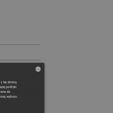
 tej strony,
POLISH
ej polityki
CZECH
wane do
konaj wyboru.
ENGLISH
GERMAN