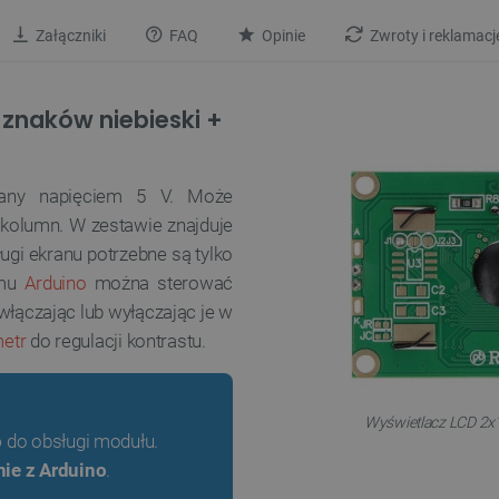
Załączniki
FAQ
Opinie
Zwroty i reklamacj
 znaków niebieski +
ilany napięciem 5 V. Może
kolumn. W zestawie znajduje
ugi ekranu potrzebne są tylko
omu
Arduino
można sterować
łączając lub wyłączając je w
etr
do regulacji kontrastu.
Wyświetlacz LCD 2x1
o
do obsługi modułu.
ie z Arduino
.