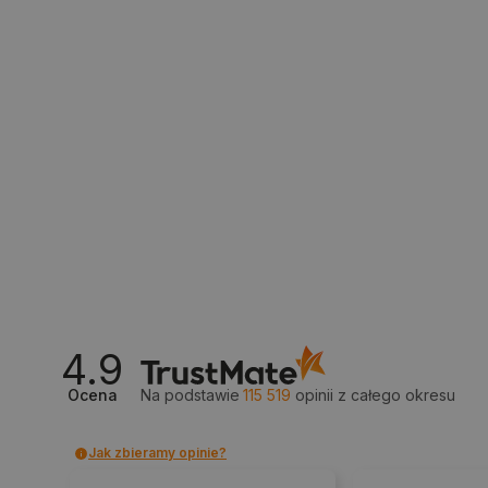
__cf_bm
isListDisplay
_lb_ccc
critData
CookieScriptConsent
4.9
Ocena
Na podstawie
115 519
opinii
z całego okresu
LaVisitorId_Ym90bGFuZC5
Jak zbieramy opinie?
critCartData