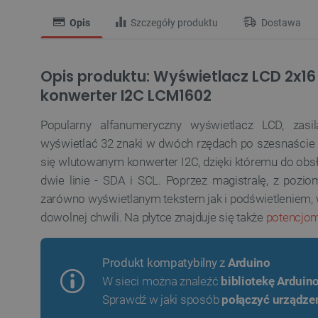
Opis
Szczegóły produktu
Dostawa
Opis produktu: Wyświetlacz LCD 2x16
konwerter I2C LCM1602
Popularny alfanumeryczny wyświetlacz LCD, zas
wyświetlać 32 znaki w dwóch rzędach po szesnaście 
się wlutowanym konwerter I2C, dzięki któremu do obsł
dwie linie - SDA i SCL. Poprzez magistralę, z pozi
zarówno wyświetlanym tekstem jak i podświetleniem, w
dowolnej chwili. Na płytce znajduje się także
potencjom
Produkt kompatybilny z
Arduino
W sieci można znaleźć
bibliotekę Arduin
Sprawdź w jaki sposób
połączyć urządzen