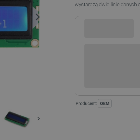
wystarczą dwie linie danych o
Sprawdź opcje płatności i finan
+
-
DODAJ
Producent:
OEM