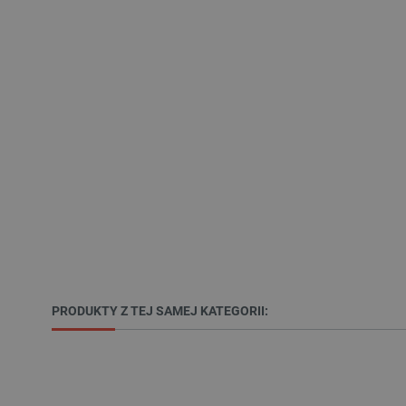
VISITOR_PRIVACY_METAD
Polityce prywa
__cf_bm
__cf_bm
PHPSESSID
PRODUKTY Z TEJ SAMEJ KATEGORII:
_smvs
LaSID