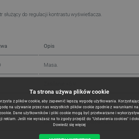
 służący do regulacji kontrastu wyświetlacza.
zwa
Opis
D
Masa.
Zasilanie +5 V.
Ta strona używa plików cookie
orzysta z plików cookie, aby zapewnić lepszą wygodę użytkowania. Korzystając z
Linia danych magistrali I2C.
godę na używanie przez nas wszystkich plików cookie zgodnie z warunkami nasz
 cookie. Dane użytkowników i pliki cookie mogą być przetwarzane i wykorzysty
ji reklam. Jeśli nie wyrażasz na to zgody przejdź do "Ustawienia cookies" i do
Linia zegarowa magistrali I2C.
Dowiedz się więcej