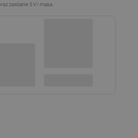
raz zasilanie 5 V i masa.
Dostępny
Wysyłka
24h
sowania:
Dostawa
od 8,99 PLN
30 dni
na zwrot
 DO KOSZYKA
SPRAWDŹ ILOŚĆ