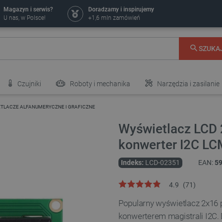
Magazyn i serwis?
Doradzamy i inspirujemy
U nas, w Polsce!
+1,6 mln zamówień
SZUKA
Czujniki
Roboty i mechanika
Narzędzia i zasilanie
TLACZE ALFANUMERYCZNE I GRAFICZNE
Wyświetlacz LCD 
konwerter I2C L
Indeks:
LCD-02351
EAN:
5
4.9
(
71
)
Popularny wyświetlacz 2x16 
konwerterem magistrali I2C. 