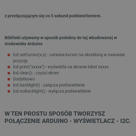
_lb
.botland.com.pl
z przełączającym się co 5 sekund podświetleniem.
Bibliteki używamy w sposób podobny do tej wbudowanej w
środowisko Arduino
lcd.setCursor(x,x) - ustawia kursor na określoną w nawiasie
pozycję
lcd.print("xxxxx") - wyświetla na ekranie tekst xxxxx
Polityce prywatności Google
lcd.clear(); - czyści ekran
Dodatkowo
lcd.backlight() - załącza podświetlenie
VISITOR_PRIVACY_METADATA
YouTube
lcd.noBacklight() - wyłącza podświetlenie
.youtube.com
W TEN PROSTU SPOSÓB TWORZYSZ
POŁĄCZENIE ARDUINO - WYŚWIETLACZ - I2C.