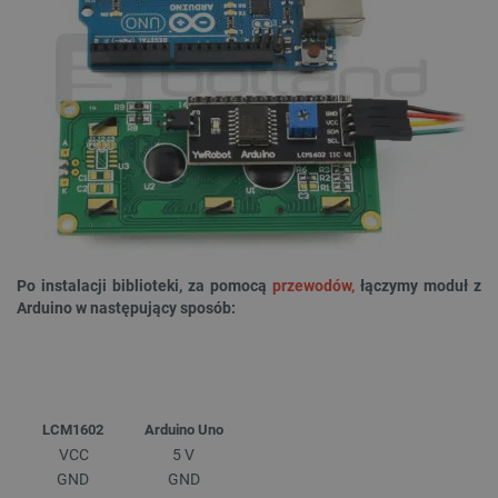
Po instalacji biblioteki,
za pomocą
przewodów,
łączymy moduł z
Arduino w następujący sposób:
LCM1602
Arduino Uno
VCC
5 V
GND
GND