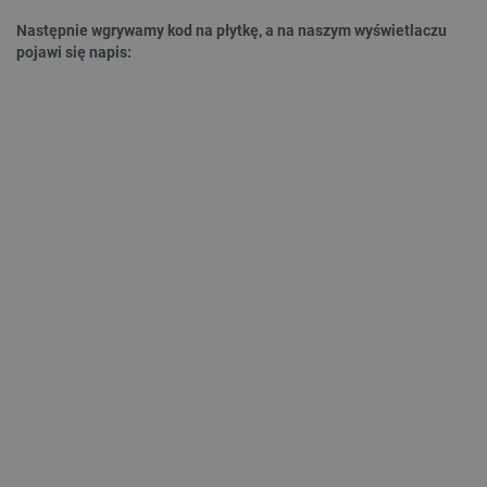
Następnie wgrywamy kod na płytkę, a na naszym wyświetlaczu
TARGETOWANIE
pojawi się napis:
FUNKCJONALNOŚĆ
Niezbędne
Wydajność
Targetowanie
Funkcjonalność
Niezbędne pliki cookie umożliwiają korzystanie z
podstawowych funkcji strony internetowej, takich
jak logowanie użytkownika i zarządzanie kontem.
Bez niezbędnych plików cookie nie można
prawidłowo korzystać ze strony internetowej.
Provider /
Nazwa
Domena
PrestaShop-[abcdef0123456789]{32}
.botland.com.pl