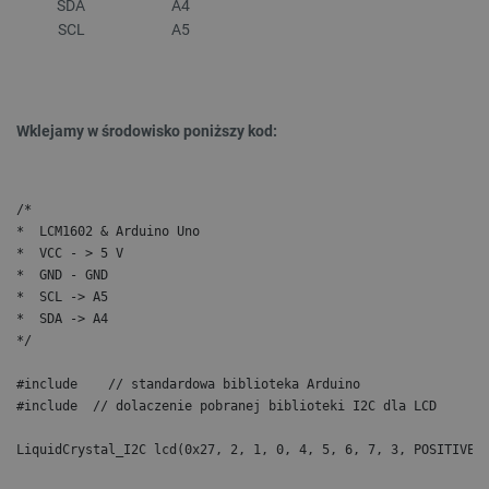
SDA
A4
SCL
A5
Wklejamy w środowisko poniższy kod:
/*
*  LCM1602 & Arduino Uno
*  VCC - > 5 V
*  GND - GND
*  SCL -> A5
*  SDA -> A4
*/
#include 
   // standardowa biblioteka Arduino
#include 
 // dolaczenie pobranej biblioteki I2C dla LCD
LiquidCrystal_I2C lcd(0x27, 2, 1, 0, 4, 5, 6, 7, 3, POSITIVE)