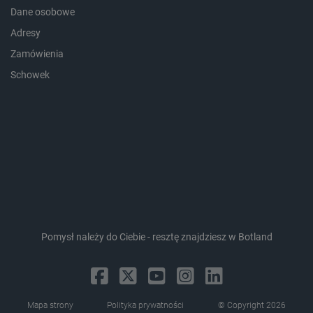
Dane osobowe
Adresy
Zamówienia
isListDisplay
botland.com.pl
Schowek
_lb_ccc
.botland.com.pl
Pomysł należy do Ciebie - resztę znajdziesz w Botland
Mapa strony
Polityka prywatności
© Copyright 2026