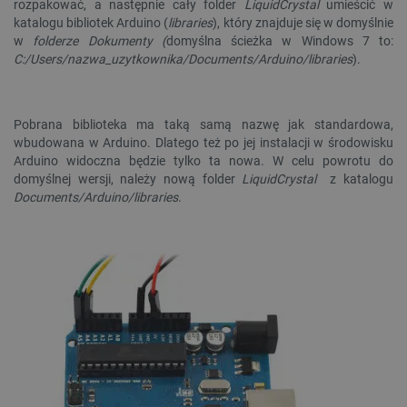
rozpakować, a następnie cały folder
LiquidCrystal
umieścić w
katalogu bibliotek Arduino (
libraries
), który znajduje się w domyślnie
w
folderze Dokumenty (
domyślna ścieżka w Windows 7 to:
C:/Users/nazwa_uzytkownika/Documents/Arduino/libraries
).
Pobrana biblioteka ma taką samą nazwę jak standardowa,
wbudowana w Arduino. Dlatego też po jej instalacji w środowisku
Arduino widoczna będzie tylko ta nowa. W celu powrotu do
domyślnej wersji, należy nową folder
LiquidCrystal
z katalogu
Documents/Arduino/libraries
.