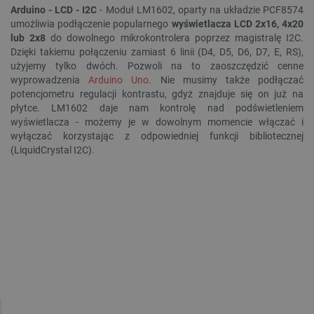
Arduino - LCD - I2C
- Moduł LM1602, oparty na układzie PCF8574
umożliwia podłączenie popularnego
wyświetlacza LCD 2x16, 4x20
lub 2x8
do dowolnego mikrokontrolera poprzez magistralę I2C.
Dzięki takiemu połączeniu zamiast 6 linii (D4, D5, D6, D7, E, RS),
użyjemy tylko dwóch. Pozwoli na to zaoszczędzić cenne
wyprowadzenia
Arduino Uno
. Nie musimy także podłączać
potencjometru regulacji kontrastu, gdyż znajduje się on już na
płytce. LM1602 daje nam kontrolę nad podświetleniem
wyświetlacza - możemy je w dowolnym momencie włączać i
wyłączać korzystając z odpowiedniej funkcji bibliotecznej
(LiquidCrystal I2C).