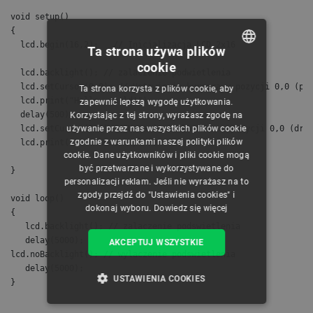
void setup()  
{
  lcd.begin(16,2);   // Inicjalizacja LCD 2x16
Ta strona używa plików
cookie
POLISH
  lcd.backlight(); // zalaczenie podwietlenia 
  lcd.setCursor(0,0); // Ustawienie kursora w pozycji 0,0 (pi
Ta strona korzysta z plików cookie, aby
CZECH
  lcd.print("Hello, world!");
zapewnić lepszą wygodę użytkowania.
  delay(500);
Korzystając z tej strony, wyrażasz zgodę na
ENGLISH
używanie przez nas wszystkich plików cookie
  lcd.setCursor(0,1); //Ustawienie kursora w pozycji 0,0 (dru
zgodnie z warunkami naszej polityki plików
  lcd.print("BOTLAND.com.pl");
GERMAN
cookie. Dane użytkowników i pliki cookie mogą
być przetwarzane i wykorzystywane do
}
personalizacji reklam. Jeśli nie wyrażasz na to
zgody przejdź do "Ustawienia cookies" i
void loop() 
dokonaj wyboru.
Dowiedz się więcej
{
   lcd.backlight(); // zalaczenie podswietlenia
   delay(5000);
AKCEPTUJ WSZYSTKIE
lcd.noBacklight(); // wylaczenie podswietlenia
   delay(5000);
USTAWIENIA COOKIES
}
NIEZBĘDNE
WYDAJNOŚĆ