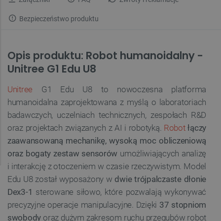
Bezpieczeństwo produktu
Opis produktu: Robot humanoidalny -
Unitree G1 Edu U8
Unitree
G1 Edu U8 to nowoczesna platforma
humanoidalna zaprojektowana z myślą o laboratoriach
badawczych, uczelniach technicznych, zespołach R&D
oraz projektach związanych z AI i robotyką.
Robot
łączy
zaawansowaną mechanikę, wysoką moc obliczeniową
oraz bogaty zestaw sensorów
umożliwiających analizę
i interakcję z otoczeniem w czasie rzeczywistym. Model
Edu U8 został wyposażony w
dwie trójpalczaste dłonie
Dex3-1
sterowane siłowo, które pozwalają wykonywać
precyzyjne operacje manipulacyjne. Dzięki
37 stopniom
swobody
oraz dużym zakresom ruchu przegubów robot