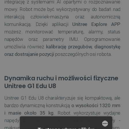
integrację z systemami AI opartymi o rozpoznawanie
mowy. Robot może być wykorzystywany do badań nad
interakcją człowiek-maszyna oraz autonomiczną
komunikacją. Dzięki aplikacji
Unitree Explore APP
możesz monitorować temperaturę, alarmy, status
napędów oraz parametry IMU. Oprogramowanie
umożliwia również
kalibrację przegubów, diagnostykę
oraz dostrajanie pozycji
poszczególnych osi robota.
Dynamika ruchu i możliwości fizyczne
Unitree G1 Edu U8
Unitree G1 Edu U8 charakteryzuje się kompaktową, ale
bardzo dynamiczną konstrukcją
o wysokości 1320 mm
i masie około 35 kg
. Robot wykorzystuje wydajne
napędy zapewniające wysoki moment obrotowy -
maksymalnie
do 120 Nm
w przegubie kolanowym.