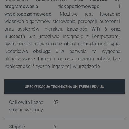
programowania niskopoziomowego i
wysokopoziomowego
. Możliwe jest tworzenie
własnych algorytmów sterowania, percepcji, autonomii
__cf_bm
Cloudflare Inc.
.inpost.pl
oraz systemów interakcji. Łączność
WiFi 6 oraz
Bluetooth 5.2
umożliwia integrację z komputerami,
systemami sterowania oraz infrastrukturą laboratoryjną.
Dodatkowo
obsługa OTA
pozwala na wygodne
aktualizowanie funkcji i oprogramowania robota bez
konieczności fizycznej ingerencji w urządzenie.
SPECYFIKACJA TECHNICZNA UNITREEG1 EDU U8
__cf_bm
Cloudflare Inc.
.webshopapp.com
Całkowita liczba
37
stopni swobody
Stopnie
6