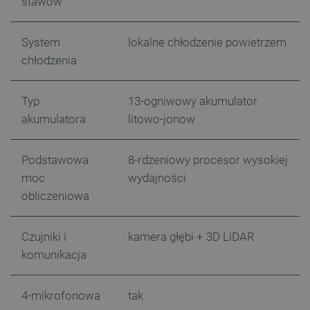
stawów
System
lokalne chłodzenie powietrzem
critCartData
botland.com.pl
chłodzenia
Typ
13-ogniwowy akumulator
akumulatora
litowo-jonow
Podstawowa
8-rdzeniowy procesor wysokiej
moc
wydajności
critAccountId
botland.com.pl
obliczeniowa
Czujniki i
kamera głębi + 3D LiDAR
komunikacja
4-mikrofonowa
tak