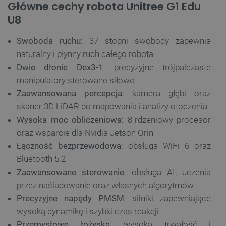
Główne cechy robota Unitree G1 Edu
U8
Swoboda ruchu
: 37 stopni swobody zapewnia
naturalny i płynny ruch całego robota
Dwie dłonie Dex3-1
: precyzyjne trójpalczaste
manipulatory sterowane siłowo
Zaawansowana percepcja
: kamera głębi oraz
skaner 3D LiDAR do mapowania i analizy otoczenia
Wysoka moc obliczeniowa
: 8-rdzeniowy procesor
oraz wsparcie dla Nvidia Jetson Orin
Łączność bezprzewodowa
: obsługa WiFi 6 oraz
Bluetooth 5.2
Zaawansowane sterowanie
: obsługa AI, uczenia
przez naśladowanie oraz własnych algorytmów
Precyzyjne napędy PMSM
: silniki zapewniające
wysoką dynamikę i szybki czas reakcji
Przemysłowe łożyska
: wysoka trwałość i