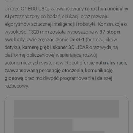
Unitree G1 EDU U8 to zaawansowany
robot humanoidalny
AI
przeznaczony do badań, edukacji oraz rozwoju
algorytmów sztucznej inteligencji i robotyki. Konstrukcja o
wysokości 1320 mm została wyposażona w
37 stopni
swobody
, dwie zręczne dłonie
Dex3-1
(bez czujników
dotyku),
kamerę głębi, skaner 3D LiDAR
oraz wydajną
platformę obliczeniową wspierającą rozwój
autonomicznych systemów. Robot oferuje
naturalny ruch,
zaawansowaną percepcję otoczenia, komunikację
głosową
oraz możliwość programowania i dalszej
rozbudowy.
Sprawdź opcje płatności i finansowania: