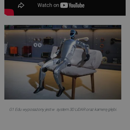
G1 Edu wyposażony jest w system 3D LiDAR oraz kamerę głębi.