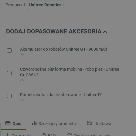
Producent:
Unitree Robotics
DODAJ DOPASOWANE AKCESORIA
Akumulator do robotów Unitree G1 - 9000mAh
Czworonożna platforma mobilna - robo pies - Unitree
Go2-W U1
Ramię robota zdalnie sterowane - Unitree D1
Opis
Szczegóły produktu
Dostawa
Załączniki
FAQ
Zwroty i reklamacje