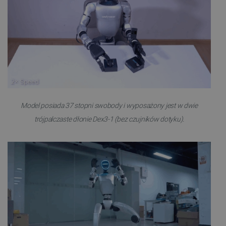
Model posiada 37 stopni swobody i wyposażony jest w dwie
trójpalczaste dłonie Dex3-1 (bez czujników dotyku).