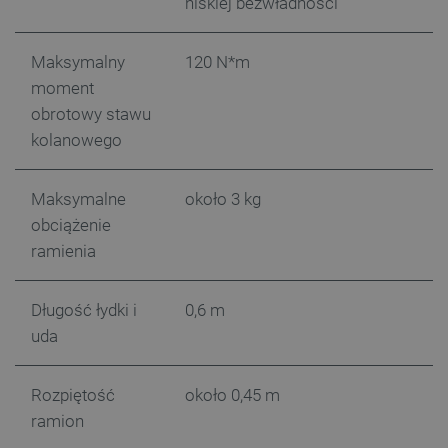
niskiej bezwładności
isListDisplay
botland.com.pl
Maksymalny
120 N*m
moment
obrotowy stawu
kolanowego
_lb_ccc
.botland.com.pl
Maksymalne
około 3 kg
obciążenie
ramienia
Długość łydki i
0,6 m
uda
Rozpiętość
około 0,45 m
critData
botland.com.pl
ramion