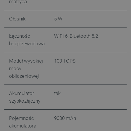
matryca
Głośnik
5 W
Storage declaration
Storage
Łączność
WiFi 6, Bluetooth 5.2
Nazwa
Opis
type
bezprzewodowa
_uetvid_exp
Pamięć
lokalna
Moduł wysokiej
100 TOPS
dlapi_ucp
Pamięć
lokalna
mocy
_cltk
Pamięć
obliczeniowej
sesji
smforms
Pamięć
lokalna
Akumulator
tak
_smvc
Pamięć
szybkozłączny
lokalna
lbx_ac_easystorage
Pamięć
sesji
Pojemność
9000 mAh
dlapi_consent
Pamięć
akumulatora
lokalna