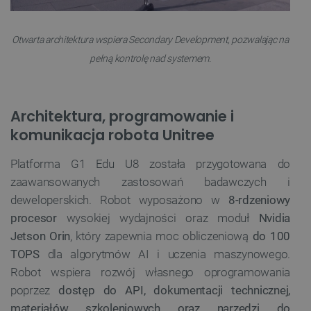
Otwarta architektura wspiera Secondary Development, pozwalając na
pełną kontrolę nad systemem.
Architektura, programowanie i
Polityce prywatności Google
komunikacja robota Unitree
VISITOR_PRIVACY_METADATA
YouTube
Platforma G1 Edu U8 została przygotowana do
.youtube.com
zaawansowanych zastosowań badawczych i
deweloperskich. Robot wyposażono w
8-rdzeniowy
procesor
wysokiej wydajności oraz moduł
Nvidia
Jetson Orin
, który zapewnia moc obliczeniową
do 100
TOPS
dla algorytmów AI i uczenia maszynowego.
Robot wspiera rozwój własnego oprogramowania
poprzez
dostęp do API, dokumentacji technicznej,
materiałów szkoleniowych oraz narzędzi do