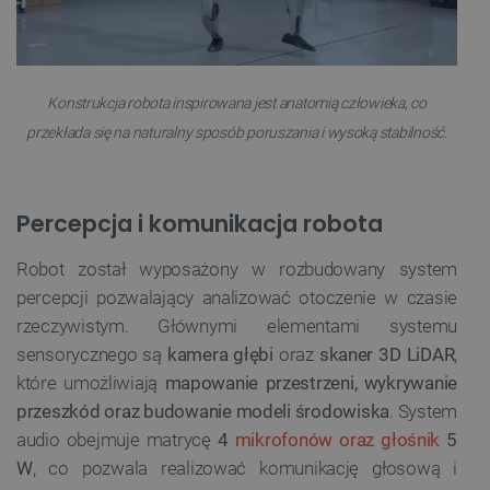
Konstrukcja robota inspirowana jest anatomią człowieka, co
przekłada się na naturalny sposób poruszania i wysoką stabilność.
Percepcja i komunikacja robota
Robot został wyposażony w rozbudowany system
percepcji pozwalający analizować otoczenie w czasie
rzeczywistym. Głównymi elementami systemu
sensorycznego są
kamera głębi
oraz
skaner 3D LiDAR
,
które umożliwiają
mapowanie przestrzeni, wykrywanie
przeszkód oraz budowanie modeli środowiska
. System
audio obejmuje matrycę
4
mikrofonów oraz głośnik
5
W
, co pozwala realizować komunikację głosową i