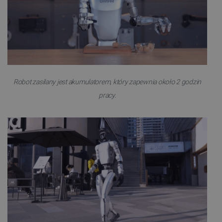
FUNKCJONALNOŚĆ
Niezbędne
Wydajność
Targetowanie
Funkcjonalność
Robot zasilany jest akumulatorem, który zapewnia około 2 godzin
Niezbędne pliki cookie umożliwiają korzystanie z
pracy.
podstawowych funkcji strony internetowej, takich
jak logowanie użytkownika i zarządzanie kontem.
Bez niezbędnych plików cookie nie można
prawidłowo korzystać ze strony internetowej.
Provider /
Nazwa
Domena
PrestaShop-[abcdef0123456789]{32}
.botland.com.pl
_lb
.botland.com.pl