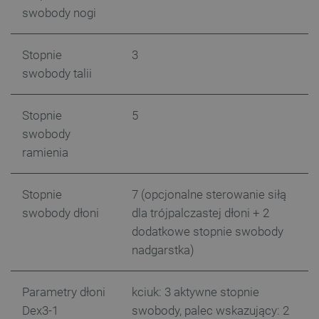
swobody nogi
Stopnie
3
PHPSESSID
PHP.net
botland.com.pl
swobody talii
Stopnie
5
swobody
ramienia
Stopnie
7 (opcjonalne sterowanie siłą
swobody dłoni
dla trójpalczastej dłoni + 2
dodatkowe stopnie swobody
nadgarstka)
Parametry dłoni
kciuk: 3 aktywne stopnie
Dex3-1
swobody, palec wskazujący: 2