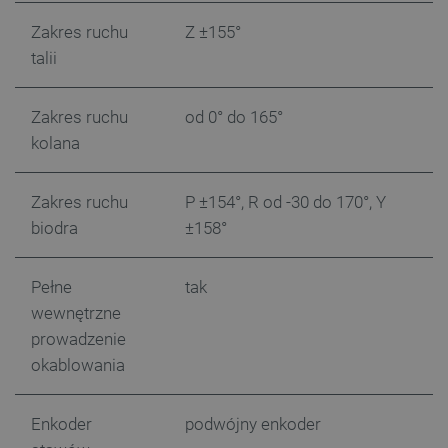
Zakres ruchu
Z ±155°
talii
Zakres ruchu
od 0° do 165°
kolana
Zakres ruchu
P ±154°, R od -30 do 170°, Y
CookieScriptConsent
CookieScript
botland.com.pl
biodra
±158°
Pełne
tak
wewnętrzne
prowadzenie
okablowania
Enkoder
podwójny enkoder
LaVisitorId_Ym90bGFuZC5sYWRlc2suY29tLw
.botland.com.pl