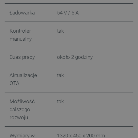
_uetvid
Pamięć
lokalna
Ładowarka
54 V / 5 A
_smsps
Pamięć
lokalna
Kontroler
tak
lastExternalReferrer
Pamięć
lokalna
manualny
ea_lu_ts
Pamięć
lokalna
Czas pracy
około 2 godziny
ea_gu_ts
Pamięć
lokalna
_gcl_ls
Pamięć
Aktualizacje
tak
lokalna
OTA
_smps
Pamięć
lokalna
luigis.env.v2.159265-
Pamięć
Możliwość
tak
182023
sesji
dalszego
_uetsid_exp
Pamięć
lokalna
rozwoju
_uetsid
Pamięć
lokalna
Wymiary w
1320 x 450 x 200 mm
_smsp-r-65208
Pamięć