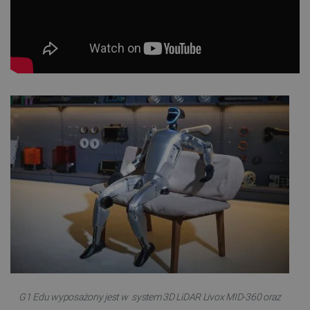
G1 Edu wyposażony jest w system 3D LiDAR Livox MID-360 oraz