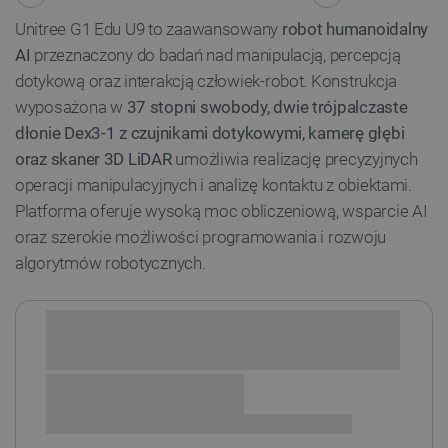
Unitree G1 Edu U9 to zaawansowany
robot humanoidalny
AI
przeznaczony do badań nad manipulacją, percepcją
dotykową oraz interakcją człowiek-robot. Konstrukcja
wyposażona w
37 stopni swobody, dwie trójpalczaste
dłonie Dex3-1 z czujnikami dotykowymi, kamerę głębi
oraz skaner 3D LiDAR
umożliwia realizację precyzyjnych
operacji manipulacyjnych i analizę kontaktu z obiektami.
Platforma oferuje wysoką moc obliczeniową, wsparcie AI
oraz szerokie możliwości programowania i rozwoju
algorytmów robotycznych.
Sprawdź opcje płatności i finansowania: