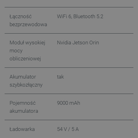
Łączność
WiFi 6, Bluetooth 5.2
bezprzewodowa
Storage declaration
Storage
Nazwa
Opis
Moduł wysokiej
Nvidia Jetson Orin
type
mocy
_uetvid_exp
Pamięć
lokalna
obliczeniowej
dlapi_ucp
Pamięć
lokalna
Akumulator
tak
_cltk
Pamięć
sesji
szybkozłączny
smforms
Pamięć
lokalna
Pojemność
9000 mAh
_smvc
Pamięć
lokalna
akumulatora
lbx_ac_easystorage
Pamięć
sesji
Ładowarka
54 V / 5 A
dlapi_consent
Pamięć
lokalna