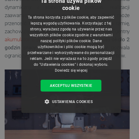
Ta strona używa plików
dynamiczny i stabilny ruch podczas realizacji
cookie
POLISH
zaawansowanych zadań manipulacyjnych. Robot może
Ta strona korzysta z plików cookie, aby zapewnić
CZECH
przenosić obiekty o masie
do około 3 kg
na ramię,
lepszą wygodę użytkowania. Korzystając z tej
strony, wyrażasz zgodę na używanie przez nas
zachowując wysoką precyzję sterowania. Inteligentny
ENGLISH
wszystkich plików cookie zgodnie z warunkami
akumulator o pojemności 9000 mAh
zapewnia
około 2
naszej polityki plików cookie. Dane
GERMAN
godzin pracy
, a system szybkiej wymiany pozwala
użytkowników i pliki cookie mogą być
przetwarzane i wykorzystywane do personalizacji
ograniczyć przestoje podczas badań i eksperymentów.
reklam. Jeśli nie wyrażasz na to zgody przejdź
do "Ustawienia cookies" i dokonaj wyboru.
Dowiedz się więcej
AKCEPTUJ WSZYSTKIE
USTAWIENIA COOKIES
NIEZBĘDNE
WYDAJNOŚĆ
TARGETOWANIE