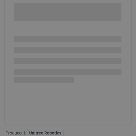
+
-
DODAJ DO KOSZYKA
SPRAWDŹ ILOŚĆ
Realizacja 1-2 tyg. od
i
opłacenia
Na zamówienie
zamówienia
Darmowa
dostawa
30 dni
na zwrot
Unitree G1 - wersja:
G1 BASIC
G1 EDU U1
G1 EDU U2
G1 EDU U3
G1 EDU U4
G1 EDU U5
G1 EDU U6
G1 EDU U7
G1 EDU U8
G1 EDU U9
G1 EDU U10
Producent:
Unitree Robotics