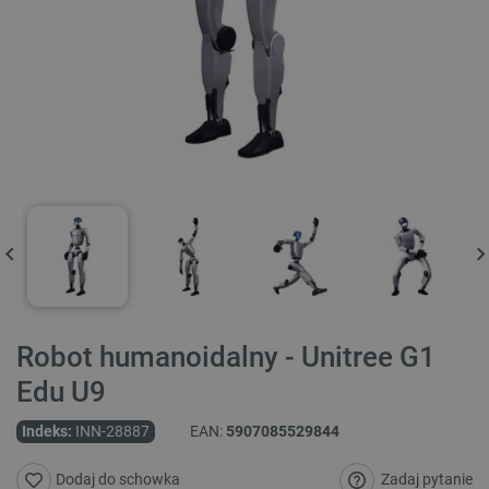
Robot humanoidalny - Unitree G1
Edu U9
Indeks:
INN-28887
EAN:
5907085529844
Zadaj pytanie
Dodaj do schowka