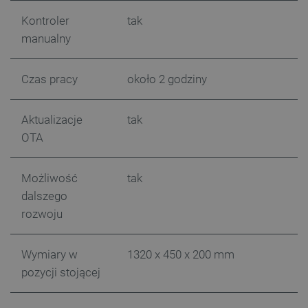
_uetvid
Pamięć
Kontroler
tak
lokalna
manualny
_smsps
Pamięć
lokalna
lastExternalReferrer
Pamięć
Czas pracy
około 2 godziny
lokalna
ea_lu_ts
Pamięć
lokalna
Aktualizacje
tak
ea_gu_ts
Pamięć
OTA
lokalna
_gcl_ls
Pamięć
lokalna
Możliwość
tak
_smps
Pamięć
dalszego
lokalna
rozwoju
luigis.env.v2.159265-
Pamięć
182023
sesji
_uetsid_exp
Pamięć
Wymiary w
1320 x 450 x 200 mm
lokalna
pozycji stojącej
_uetsid
Pamięć
lokalna
_smsp-r-65208
Pamięć