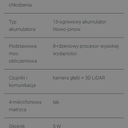
chłodzenia
Typ
13-ogniwowy akumulator
critCartData
botland.com.pl
akumulatora
litowo-jonow
Podstawowa
8-rdzeniowy procesor wysokiej
moc
wydajności
obliczeniowa
critAccountId
botland.com.pl
Czujniki i
kamera głębi + 3D LiDAR
komunikacja
4-mikrofonowa
tak
matryca
Głośnik
5 W