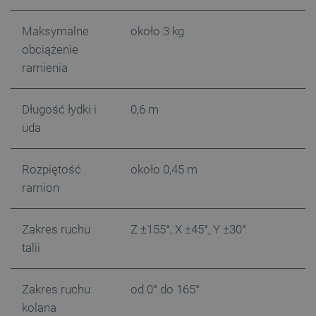
isListDisplay
botland.com.pl
Maksymalne
około 3 kg
obciążenie
ramienia
Długość łydki i
0,6 m
_lb_ccc
.botland.com.pl
uda
Rozpiętość
około 0,45 m
ramion
Zakres ruchu
Z ±155°, X ±45°, Y ±30°
talii
Zakres ruchu
od 0° do 165°
critData
botland.com.pl
kolana