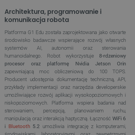
Architektura, programowanie i
komunikacja robota
Platforma G1 Edu została zaprojektowana jako otwarte
środowisko badawcze wspierające rozwój własnych
systemów AI, autonomii oraz sterowania
Polityce prywatności Google
humanoidalnego. Robot wykorzystuje
8-rdzeniowy
procesor oraz platformę Nvidia Jetson Orin
VISITOR_PRIVACY_METADATA
YouTube
zapewniającą moc obliczeniową do 100 TOPS.
.youtube.com
Producent udostępnia dokumentację techniczną, API,
przykłady implementacji oraz narzędzia developerskie
umożliwiające rozwój aplikacji wysokopoziomowych i
niskopoziomowych. Platforma wspiera badania nad
sterowaniem, percepcją, planowaniem ruchu,
manipulacją oraz interakcją haptyczną. Łączność
WiFi 6
i
Bluetooth
5.2
umożliwia integrację z komputerami,
środowiskami laboratoryjnymi oraz zewnętrznymi