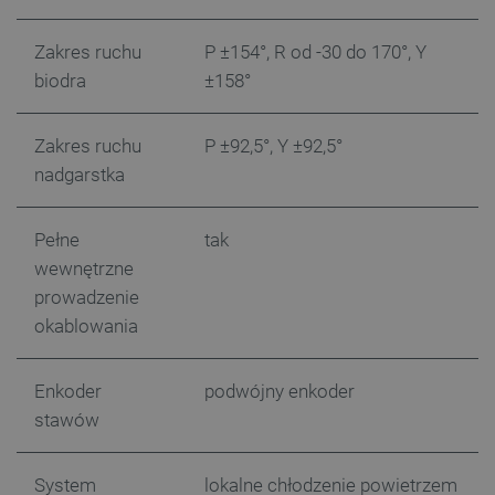
Zakres ruchu
P ±154°, R od -30 do 170°, Y
biodra
±158°
Zakres ruchu
P ±92,5°, Y ±92,5°
nadgarstka
CookieScriptConsent
CookieScript
Pełne
tak
botland.com.pl
wewnętrzne
prowadzenie
okablowania
Enkoder
podwójny enkoder
stawów
System
lokalne chłodzenie powietrzem
LaVisitorId_Ym90bGFuZC5sYWRlc2suY29tLw
.botland.com.pl