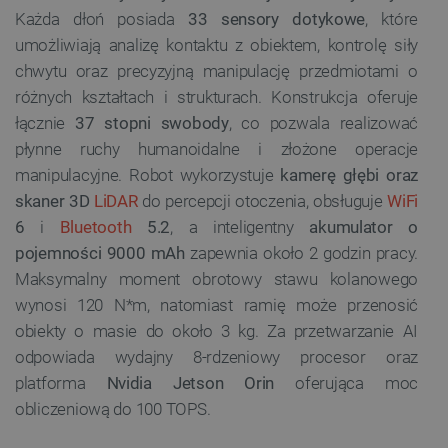
Każda dłoń posiada
33 sensory dotykowe
, które
umożliwiają analizę kontaktu z obiektem, kontrolę siły
chwytu oraz precyzyjną manipulację przedmiotami o
różnych kształtach i strukturach. Konstrukcja oferuje
łącznie
37 stopni swobody
, co pozwala realizować
płynne ruchy humanoidalne i złożone operacje
manipulacyjne. Robot wykorzystuje
kamerę głębi oraz
skaner 3D
LiDAR
do percepcji otoczenia, obsługuje
WiFi
6
i
Bluetooth
5.2
, a inteligentny
akumulator o
pojemności 9000 mAh
zapewnia około 2 godzin pracy.
Maksymalny moment obrotowy stawu kolanowego
wynosi 120 N*m, natomiast ramię może przenosić
obiekty o masie do około 3 kg. Za przetwarzanie AI
odpowiada wydajny 8-rdzeniowy procesor oraz
platforma
Nvidia Jetson Orin
oferująca moc
obliczeniową do 100 TOPS.