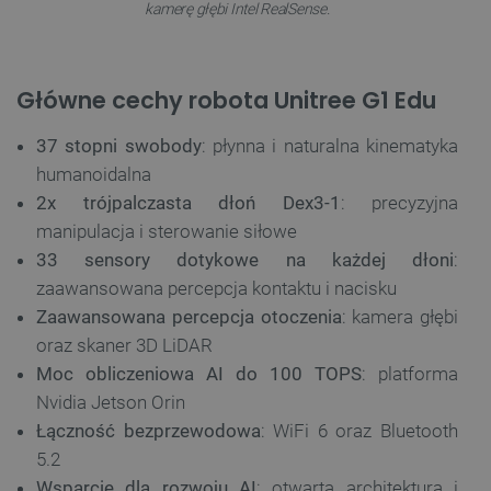
kamerę głębi Intel RealSense.
Główne cechy robota Unitree G1 Edu
37 stopni swobody
: płynna i naturalna kinematyka
humanoidalna
2x trójpalczasta dłoń Dex3-1
: precyzyjna
manipulacja i sterowanie siłowe
33 sensory dotykowe na każdej dłoni
:
zaawansowana percepcja kontaktu i nacisku
Zaawansowana percepcja otoczenia
: kamera głębi
oraz skaner 3D LiDAR
Moc obliczeniowa AI do 100 TOPS
: platforma
Nvidia Jetson Orin
Łączność bezprzewodowa
: WiFi 6 oraz Bluetooth
5.2
Wsparcie dla rozwoju AI
: otwarta architektura i