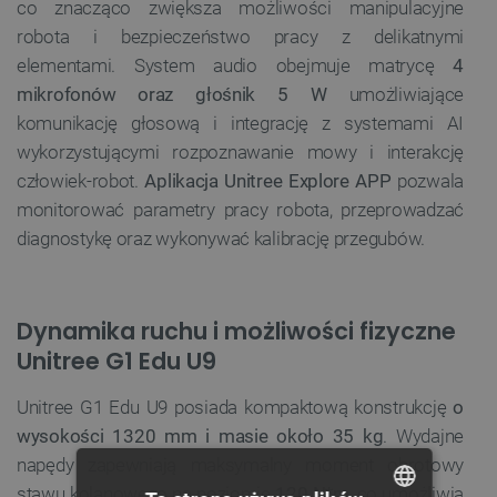
co znacząco zwiększa możliwości manipulacyjne
robota i bezpieczeństwo pracy z delikatnymi
elementami. System audio obejmuje matrycę
4
mikrofonów oraz głośnik 5 W
umożliwiające
komunikację głosową i integrację z systemami AI
wykorzystującymi rozpoznawanie mowy i interakcję
człowiek-robot.
Aplikacja Unitree Explore APP
pozwala
monitorować parametry pracy robota, przeprowadzać
diagnostykę oraz wykonywać kalibrację przegubów.
Dynamika ruchu i możliwości fizyczne
Unitree G1 Edu U9
Unitree G1 Edu U9 posiada kompaktową konstrukcję
o
wysokości 1320 mm i masie około 35 kg
. Wydajne
napędy zapewniają maksymalny moment obrotowy
stawu kolanowego na poziomie
120 N*m
, co umożliwia