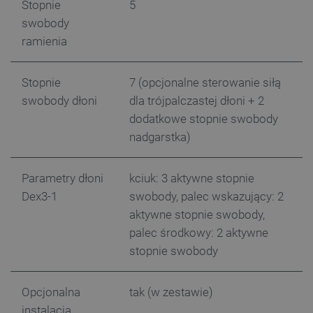
Stopnie
5
swobody
ramienia
PHPSESSID
PHP.net
botland.com.pl
Stopnie
7 (opcjonalne sterowanie siłą
swobody dłoni
dla trójpalczastej dłoni + 2
dodatkowe stopnie swobody
nadgarstka)
Parametry dłoni
kciuk: 3 aktywne stopnie
Dex3-1
swobody, palec wskazujący: 2
aktywne stopnie swobody,
palec środkowy: 2 aktywne
stopnie swobody
Opcjonalna
tak (w zestawie)
instalacja