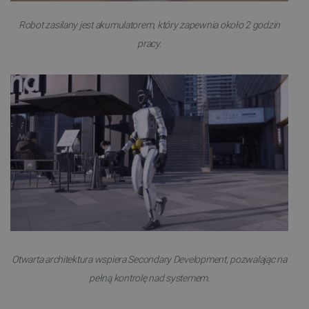
FUNKCJONALNOŚĆ
Robot zasilany jest akumulatorem, który zapewnia około 2 godzin
pracy.
Niezbędne
Wydajność
Targetowanie
Funkcjonalność
Niezbędne pliki cookie umożliwiają korzystanie z
podstawowych funkcji strony internetowej, takich
jak logowanie użytkownika i zarządzanie kontem.
Bez niezbędnych plików cookie nie można
prawidłowo korzystać ze strony internetowej.
Provider /
Nazwa
Domena
PrestaShop-[abcdef0123456789]{32}
.botland.com.pl
Otwarta architektura wspiera Secondary Development, pozwalając na
_lb
.botland.com.pl
pełną kontrolę nad systemem.