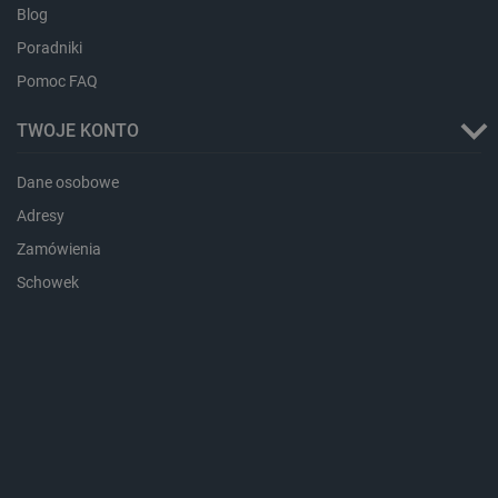
dlapi_ucp
Pamięć
Blog
lokalna
Poradniki
_cltk
Pamięć
sesji
Pomoc FAQ
smforms
Pamięć
lokalna
TWOJE KONTO
_smvc
Pamięć
lokalna
Dane osobowe
lbx_ac_easystorage
Pamięć
Adresy
sesji
Zamówienia
dlapi_consent
Pamięć
lokalna
Schowek
_uetvid
Pamięć
lokalna
_smsps
Pamięć
lokalna
lastExternalReferrer
Pamięć
lokalna
ea_lu_ts
Pamięć
lokalna
ea_gu_ts
Pamięć