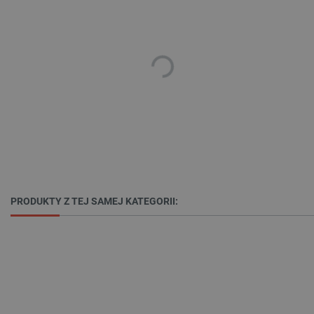
_smvs
.botland.com.pl
PRODUKTY Z TEJ SAMEJ KATEGORII:
LaSID
Quality Unit LLC
botland.com.pl