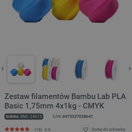
Zestaw filamentów Bambu Lab PLA
Basic 1,75mm 4x1kg - CMYK
Indeks:
BML-24615
EAN:
6975337038641
Dodaj do schowka
(
18
)
4.9