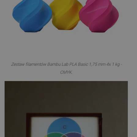
Zestaw filamentów Bambu Lab PLA Basic 1,75 mm 4x 1 kg -
CMYK.