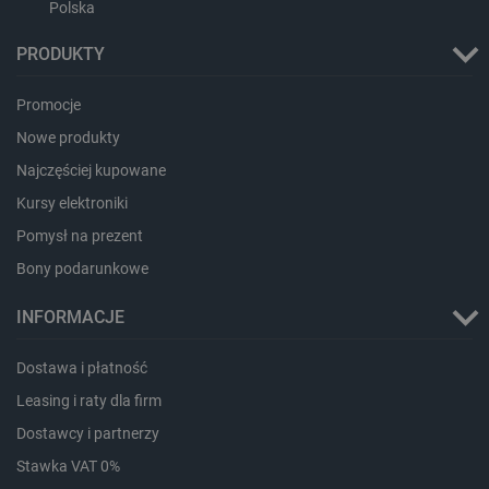
CookieScriptConsent
CookieScript
Polska
botland.com.pl
PRODUKTY
Promocje
Nowe produkty
Najczęściej kupowane
Kursy elektroniki
Pomysł na prezent
LaVisitorId_Ym90bGFuZC5sYWRlc2suY29tLw
.botland.com.pl
Bony podarunkowe
INFORMACJE
critCartData
botland.com.pl
Dostawa i płatność
Leasing i raty dla firm
Dostawcy i partnerzy
Stawka VAT 0%