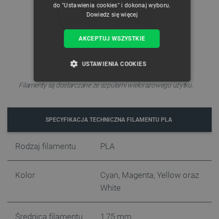
do "Ustawienia cookies" i dokonaj wyboru.
Dowiedz się więcej
AKCEPTUJ WSZYSTKIE
USTAWIENIA COOKIES
Filamenty są dostarczane ze szpulami wielorazowego użytku.
NIEZBĘDNE
WYDAJNOŚĆ
TARGETOWANIE
SPECYFIKACJA TECHNICZNA FILAMENTU PLA
FUNKCJONALNOŚĆ
Rodzaj filamentu
PLA
Kolor
Cyan, Magenta, Yellow oraz
Niezbędne
Wydajność
Targetowanie
White
Funkcjonalność
Niezbędne pliki cookie umożliwiają korzystanie z
Średnica filamentu
1,75 mm
podstawowych funkcji strony internetowej, takich