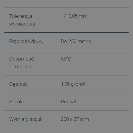
jak logowanie użytkownika i zarządzanie kontem.
Bez niezbędnych plików cookie nie można
prawidłowo korzystać ze strony internetowej.
Tolerancja
+/- 0,05 mm
Provider /
wymiarowa
Nazwa
Domena
PrestaShop-[abcdef0123456789]{32}
.botland.com.pl
Prędkość druku
Do 250 mm/s
Odporność
55°C
_lb
.botland.com.pl
termiczna
Gęstość
1,26 g/cm
3
Szpula
Reusable
Wymiary szpuli
200 x 67 mm
Polityce prywatności Google