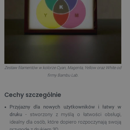
Zestaw filamentów w kolorze
Cyan, Magenta, Yellow oraz White od
firmy Bambu Lab.
Cechy szczególnie
Przyjazny dla nowych użytkowników i łatwy w
druku
- stworzony z myślą o łatwości obsługi,
idealny dla osób, które dopiero rozpoczynają swoją
przygodę z drukiem 3D