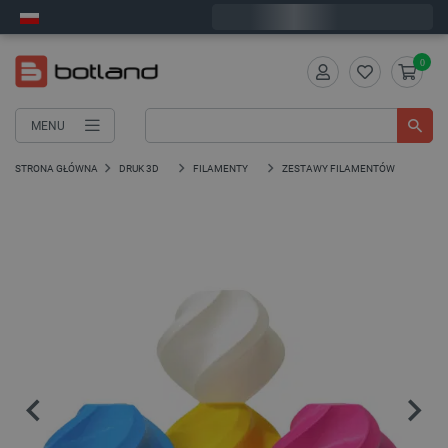
Zamów w ciągu:
1
:
45
:
51
, a wyślemy dziś!
0
MENU
STRONA GŁÓWNA
DRUK 3D
FILAMENTY
ZESTAWY FILAMENTÓW