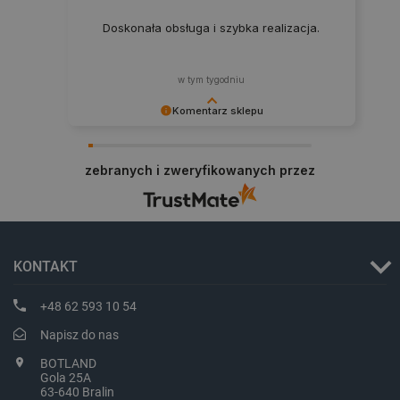
Doskonała obsługa i szybka realizacja.
w tym tygodniu
Komentarz sklepu
Zadowolenie klienta to dla nas najlepsza
nagroda. Dziękujemy i zapraszamy na kolejne
zebranych i zweryfikowanych przez
zakupy.
critData
botland.com.pl
KONTAKT
+48 62 593 10 54
Napisz do nas
BOTLAND
Gola 25A
63-640 Bralin