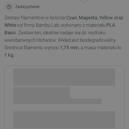
Zadaj pytanie
Zestaw filamentów w kolorze
Cyan, Magenta, Yellow oraz
White
od firmy Bambu Lab, wykonany z materiału
PLA
Basic
. Zestaw ten, idealnie nadaje się do wydruku
wielobarwnych litofanów. Wkład jest biodegradowalny.
Średnica filamentu wynosi
1,75 mm
, a masa materiału to
1 kg
.
Sprawdź opcje płatności i finansowania:
+
-
DODAJ DO KOSZYKA