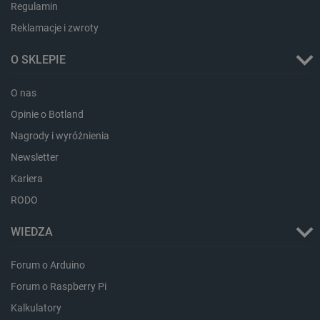
Regulamin
Reklamacje i zwroty
critAccountId
botland.com.pl
O SKLEPIE
O nas
Opinie o Botland
Nagrody i wyróżnienia
Newsletter
Kariera
RODO
WIEDZA
Storage declaration
Forum o Arduino
Storage
Nazwa
Opis
type
Forum o Raspberry Pi
_uetvid_exp
Pamięć
lokalna
Kalkulatory