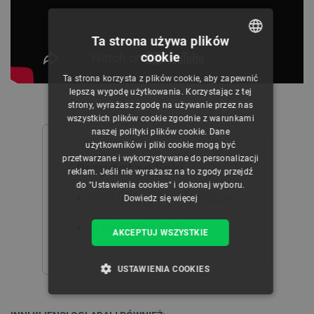
Ta strona używa plików
cookie
POLISH
Ta strona korzysta z plików cookie, aby zapewnić
CZECH
lepszą wygodę użytkowania. Korzystając z tej
strony, wyrażasz zgodę na używanie przez nas
ENGLISH
wszystkich plików cookie zgodnie z warunkami
naszej polityki plików cookie. Dane
GERMAN
użytkowników i pliki cookie mogą być
przetwarzane i wykorzystywane do personalizacji
Przydatne linki
reklam. Jeśli nie wyrażasz na to zgody przejdź
do "Ustawienia cookies" i dokonaj wyboru.
Przykładowy kod dla Arduino
Dowiedz się więcej
Tutorial MicroPython
AKCEPTUJ WSZYSTKIE
USTAWIENIA COOKIES
NIEZBĘDNE
WYDAJNOŚĆ