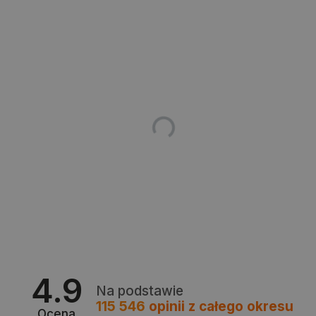
_lb
.botland.com.pl
Polityce prywatności Google
VISITOR_PRIVACY_METADATA
YouTube
.youtube.com
4.9
Na podstawie
115 546
opinii
z całego okresu
Ocena