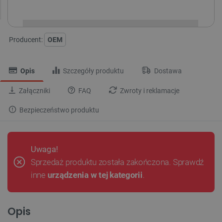
i
Niedostępny
Produkt wycofany
Producent:
OEM
Opis
Szczegóły produktu
Dostawa
Załączniki
FAQ
Zwroty i reklamacje
Bezpieczeństwo produktu
Uwaga!
Sprzedaż produktu została zakończona. Sprawdź
inne
urządzenia w tej kategorii
.
Opis