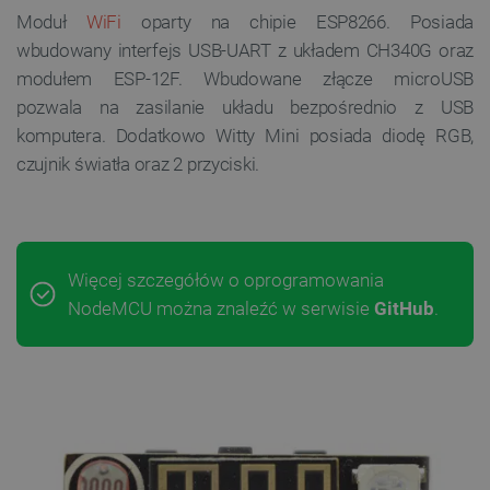
Moduł
WiFi
oparty na chipie ESP8266. Posiada
wbudowany interfejs USB-UART z układem CH340G oraz
modułem ESP-12F. Wbudowane złącze microUSB
pozwala na zasilanie układu bezpośrednio z USB
komputera. Dodatkowo Witty Mini posiada diodę RGB,
czujnik światła oraz 2 przyciski.
Więcej szczegółów o oprogramowania
NodeMCU można znaleźć w serwisie
GitHub
.