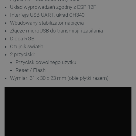
Układ wyprowadzeń zgodny z ESP-12F
Interfejs USB-UART: układ CH340
Wbudowany stabilizator napięcia
Złącze microUSB do transmisji i zasilania
Dioda RGB
Czujnik światła
2 przyciski:
Przycisk dowolnego użytku
Reset / Flash
Wymiar: 31 x 30 x 23 mm (obie płytki razem)