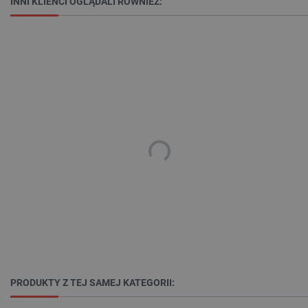
INNI KLIENCI OGLĄDALI RÓWNIEŻ:
TARGETOWANIE
FUNKCJONALNOŚĆ
Niezbędne
Wydajność
Targetowanie
Funkcjonalność
Niezbędne pliki cookie umożliwiają korzystanie z
podstawowych funkcji strony internetowej, takich
jak logowanie użytkownika i zarządzanie kontem.
Bez niezbędnych plików cookie nie można
prawidłowo korzystać ze strony internetowej.
Provider /
Nazwa
Domena
PrestaShop-[abcdef0123456789]{32}
.botland.com.pl
PRODUKTY Z TEJ SAMEJ KATEGORII: