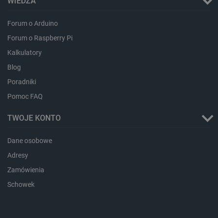
WIEDZA
Forum o Arduino
Forum o Raspberry Pi
isListDisplay
botland.com.pl
Kalkulatory
Blog
Poradniki
Pomoc FAQ
_lb_ccc
.botland.com.pl
TWOJE KONTO
Dane osobowe
Adresy
Zamówienia
Schowek