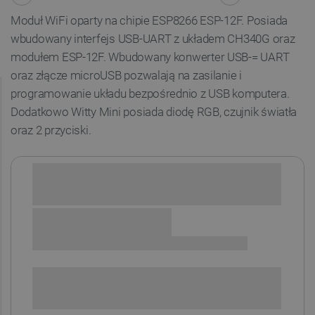
Moduł WiFi oparty na chipie ESP8266
ESP-12F.
Posiada
wbudowany interfejs USB-UART z układem CH340G oraz
modułem ESP-12F. Wbudowany konwerter USB-= UART
oraz złącze microUSB pozwalają na zasilanie i
programowanie układu bezpośrednio z USB komputera.
Dodatkowo Witty Mini posiada diodę RGB, czujnik światła
oraz 2 przyciski.
Sprawdź opcje płatności i finansowania:
SPRAWDŹ ILOŚĆ