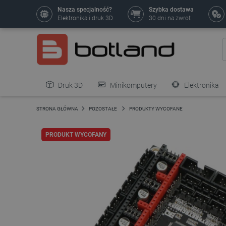
Nasza specjalność?
Szybka dostawa
Elektronika i druk 3D
30 dni na zwrot
Druk 3D
Minikomputery
Elektronika
Pozostałe
STRONA GŁÓWNA
POZOSTAŁE
PRODUKTY WYCOFANE
PRODUKT WYCOFANY