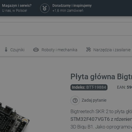
Magazyn i serwis?
Doradzamy i inspirujemy
U nas, w Polsce!
+1,6 mln zamówień
Czujniki
Roboty i mechanika
Narzędzia i zasilanie
Płyta główna Bigt
Indeks:
BTT-19884
EAN:
59
Zadaj pytanie
Bigtreetech SKR 2 to płyta g
STM32F407VGT6 z rdzenie
3D Biqu B1. Jako oprogramo