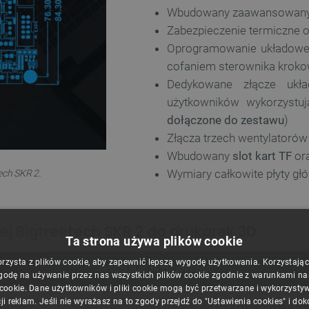
Wbudowany zaawansowan
Zabezpieczenie termiczne
Oprogramowanie układowe 
cofaniem sterownika krok
Dedykowane złącze ukł
użytkowników wykorzystu
dołączone do zestawu
)
Złącza trzech wentylator
Wbudowany
slot kart TF
or
.
Wymiary całkowite płyty gł
tech SKR 2
ej Bigtreetech SKR 2 do drukarek 3D
Ta strona używa plików cookie
orzysta z plików cookie, aby zapewnić lepszą wygodę użytkowania. Korzystając z
SPECYFIKACJA TECHNICZNA
godę na używanie przez nas wszystkich plików cookie zgodnie z warunkami nasz
 cookie. Dane użytkowników i pliki cookie mogą być przetwarzane i wykorzysty
ji reklam. Jeśli nie wyrażasz na to zgody przejdź do "Ustawienia cookies" i do
STM32F407VGT6 z rdzeniem ARM