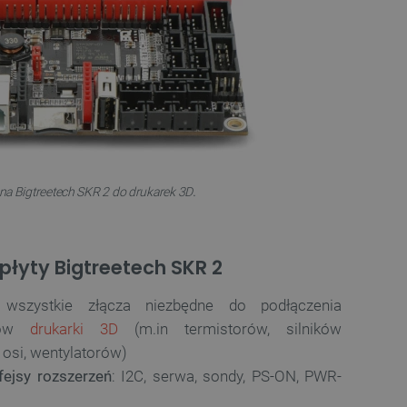
.
na Bigtreetech SKR 2 do drukarek 3D
płyty Bigtreetech SKR 2
 wszystkie złącza niezbędne do podłączenia
ntów
drukarki 3D
(m.in termistorów, silników
osi, wentylatorów)
rfejsy rozszerzeń
: I2C, serwa, sondy, PS-ON, PWR-