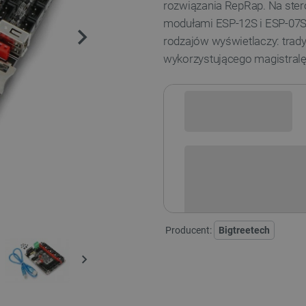
rozwiązania RepRap. Na ster
modułami ESP-12S i ESP-07S
rodzajów wyświetlaczy: trad
wykorzystującego magistralę
Sprawdź opcje płatności i finan
Producent:
Bigtreetech