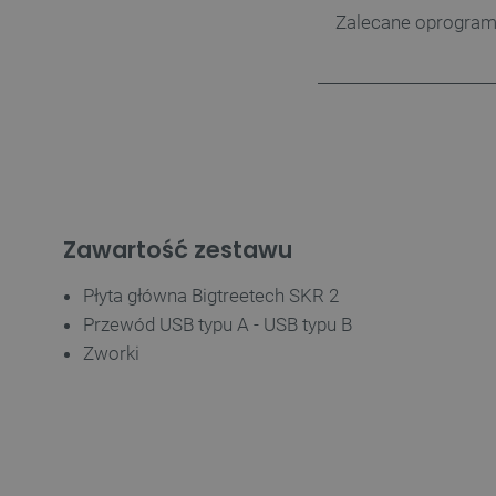
LaSID
Zalecane oprogram
__cf_bm
isListDisplay
_lb_ccc
Zawartość zestawu
Płyta główna Bigtreetech SKR 2
critData
Przewód USB typu A - USB typu B
Zworki
CookieScriptConsent
LaVisitorId_Ym90bGFuZC5