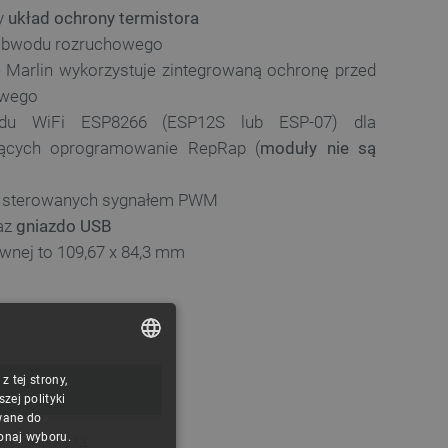
y
układ ochrony termistora
 obwodu rozruchowego
Marlin wykorzystuje zintegrowaną ochronę przed
owego
adu WiFi ESP8266 (ESP12S lub ESP-07) dla
jących oprogramowanie RepRap (
moduły nie są
ów sterowanych sygnałem PWM
az
gniazdo USB
ównej to 109,67 x 84,3 mm
 tej strony,
POLISH
ej polityki
CZECH
wane do
konaj wyboru.
 Cortex-M4
ENGLISH