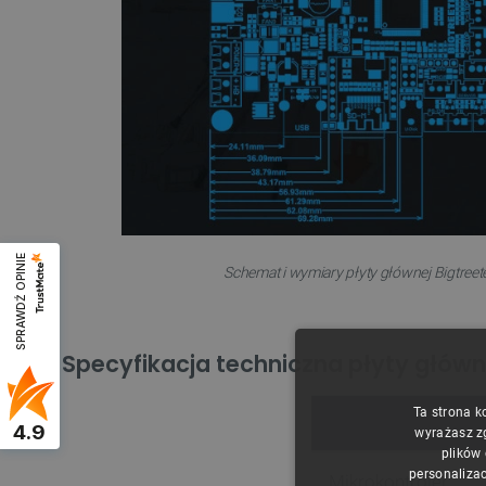
SPRAWDŹ OPINIE
Schemat i wymiary płyty głównej Bigtree
Specyfikacja techniczna płyty główn
Ta strona k
4.9
wyrażasz z
plików
personalizac
Mikrokontroler: