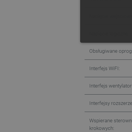
Napięcie wejściowe
Napięcie logiczne:
NIE
Obsługiwane oprog.
Interfejs WiFI:
Niezbędne pliki cookie umożl
Interfejs wentylato
Bez niezbędnych plików cooki
Nazwa
Interfejsy rozszerz
PrestaShop-[abcdef0123456
Wspierane sterowni
_lb
krokowych: