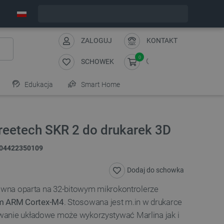
Wyślemy w poniedziałek
ZALOGUJ
KONTAKT
0
SCHOWEK
Edukacja
Smart Home
reetech SKR 2 do drukarek 3D
04422350109
Dodaj do schowka
łówna oparta na 32-bitowym mikrokontrolerze
m ARM Cortex-M4
. Stosowana jest m.in w drukarce
wanie układowe może wykorzystywać Marlina jak i