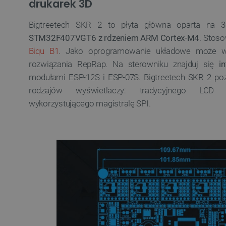
drukarek 3D
Bigtreetech SKR 2 to płyta główna oparta na 32
STM32F407VGT6 z rdzeniem ARM Cortex-M4
. Stoso
Biqu B1
. Jako oprogramowanie układowe może wy
rozwiązania RepRap. Na sterowniku znajduj się
i
modułami ESP-12S i ESP-07S. Bigtreetech SKR 2 po
rodzajów wyświetlaczy: tradycyjnego LCD
wykorzystującego magistralę SPI.