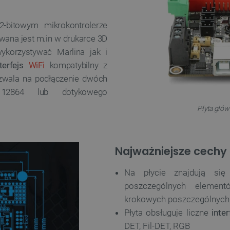
-bitowym mikrokontrolerze
wana jest m.in w drukarce 3D
korzystywać Marlina jak i
nterfejs
WiFi
kompatybilny z
zwala na podłączenie dwóch
 12864 lub dotykowego
Płyta głów
Najważniejsze cechy 
Na płycie znajdują się
poszczególnych eleme
krokowych poszczególnych 
Płyta obsługuje liczne
inte
DET, Fil-DET, RGB