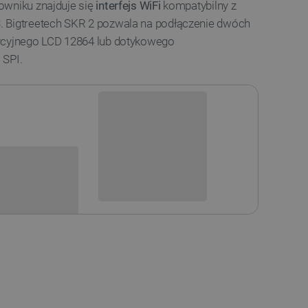
owniku znajduje się
interfejs WiFi
kompatybilny z
. Bigtreetech SKR 2 pozwala na podłączenie dwóch
ycyjnego LCD 12864 lub dotykowego
 SPI.
Niedostępny
i
Produkt wycofany
sowania: