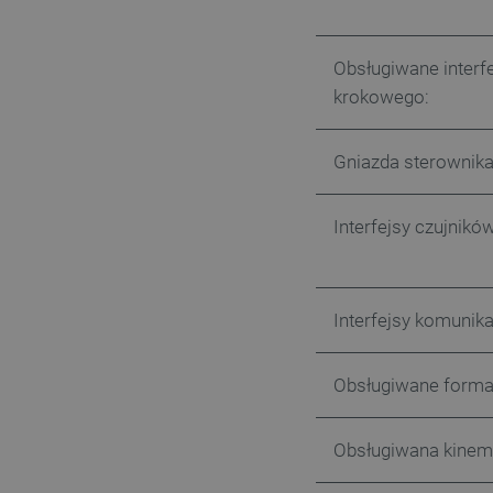
VISITOR_PRIVACY_METAD
Obsługiwane interf
krokowego:
Polityce prywa
Gniazda sterownika 
__cf_bm
Interfejsy czujnikó
__cf_bm
Interfejsy komunik
PHPSESSID
Obsługiwane forma
Obsługiwana kinem
_smvs