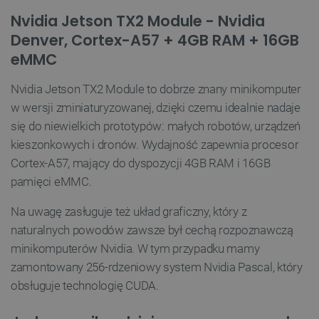
Nvidia Jetson TX2 Module - Nvidia
VISITOR_PRIVACY_METADATA
YouTube
Denver, Cortex-A57 + 4GB RAM + 16GB
.youtube.com
eMMC
Nvidia Jetson TX2 Module to dobrze znany minikomputer
w wersji zminiaturyzowanej, dzięki czemu idealnie nadaje
się do niewielkich prototypów: małych robotów, urządzeń
kieszonkowych i dronów. Wydajność zapewnia procesor
Cortex-A57, mający do dyspozycji 4GB RAM i 16GB
pamięci eMMC.
Na uwagę zasługuje też układ graficzny, który z
naturalnych powodów zawsze był cechą rozpoznawczą
minikomputerów Nvidia. W tym przypadku mamy
__cf_bm
Cloudflare Inc.
.inpost.pl
zamontowany 256-rdzeniowy system Nvidia Pascal, który
obsługuje technologię CUDA.