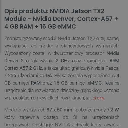
Opis produktu: NVIDIA Jetson TX2
Module - Nvidia Denver, Cortex-A57 +
4 GB RAM + 16 GB eMMC
Zminiaturyzowany moduł Nvidia Jetson TX2 o tej samej
wydajności, co moduł o standardowych wymiarach.
Wyposażony został w dwurdzeniowy procesor
Nvidia
Denver 2
o taktowaniu
2 GHz
oraz koprocesor
ARM
Cortex-A57
2 GHz
, a także układ graficzny
Nvidia Pascal
z
256 rdzeniami CUDA
. Płytka została wyposażona w
4
GB
pamięci
RAM
oraz
16 GB
pamięci
eMMC
. Idealne
urządzenie dla rozwiązań z dziedziny głębokiego uczenia
w produktach o niewielkich rozmiarach, jak
drony
.
Moduł o wymiarach
87 x 50 mm
i poborze mocy
7,2 W
,
który zapewnia dostęp do SI na urządzeniach
brzegowych. Obsługuje NVIDIA JetPack, który zawiera