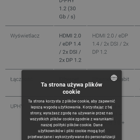
D-PHY
1.2 (30
Gb / s)
Wyświetlacz
HDMI 2.0
HDMI 2.0 / eDP
/ eDP 1.4
1.4 / 2x DSI / 2x
/ 2x DSI /
DP 1.2
2x DP 1.2
Łączność
Ethernet
Ethernet Gigabit
Ta strona używa plików
Gigabit
/
WiFi
cookie
POLISH
Ta strona korzysta z plików cookie, aby zapewnić
CZECH
UPHY
Gen 2|
Gen 2| 1x4 +
lepszą wygodę użytkowania. Korzystając z tej
strony, wyrażasz zgodę na używanie przez nas
1x4 +
1x1 lub 2x1 +
ENGLISH
wszystkich plików cookie zgodnie z warunkami
1x1 lub
1x2, USB 3.0 +
naszej polityki plików cookie. Dane
GERMAN
2x1 +
USB 2.0
użytkowników i pliki cookie mogą być
przetwarzane i wykorzystywane do personalizacji
1x2, USB