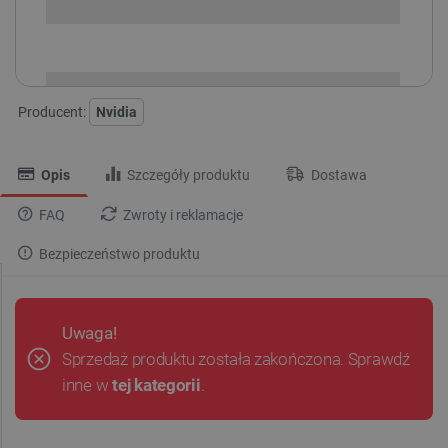
i
Niedostępny
Produkt wycofany
Producent:
Nvidia
Opis
Szczegóły produktu
Dostawa
FAQ
Zwroty i reklamacje
Bezpieczeństwo produktu
Uwaga!
Sprzedaż produktu została zakończona. Sprawdź
inne w
tej kategorii
.