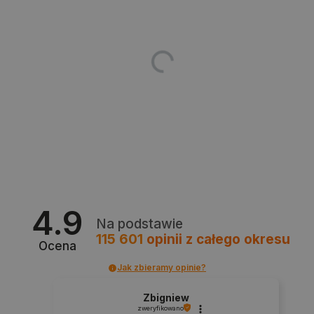
critData
botland.com.pl
4.9
Na podstawie
115 601
opinii
z całego okresu
Ocena
Jak zbieramy opinie?
Zbigniew
zweryfikowano