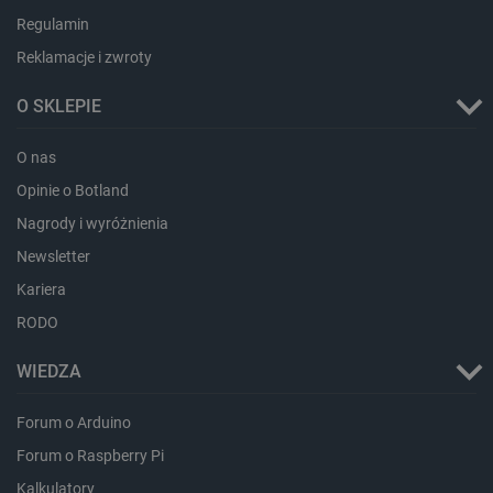
Regulamin
dlapi_ucp
Pamięć
lokalna
Reklamacje i zwroty
_cltk
Pamięć
sesji
O SKLEPIE
smforms
Pamięć
lokalna
O nas
_smvc
Pamięć
lokalna
Opinie o Botland
lbx_ac_easystorage
Pamięć
Nagrody i wyróżnienia
sesji
Newsletter
dlapi_consent
Pamięć
lokalna
Kariera
_uetvid
Pamięć
RODO
lokalna
_smsps
Pamięć
WIEDZA
lokalna
lastExternalReferrer
Pamięć
Forum o Arduino
lokalna
Forum o Raspberry Pi
ea_lu_ts
Pamięć
lokalna
Kalkulatory