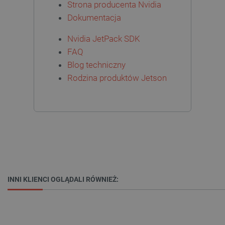
Strona producenta Nvidia
Dokumentacja
Nvidia JetPack SDK
FAQ
Blog techniczny
Rodzina produktów Jetson
_smvs
.botland.com.pl
INNI KLIENCI OGLĄDALI RÓWNIEŻ:
LaSID
Quality Unit LLC
botland.com.pl