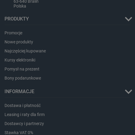
63-640 Bralin
Polska
PRODUKTY
critAccountId
botland.com.pl
Promocje
Nowe produkty
Najczęściej kupowane
Kursy elektroniki
Pomysł na prezent
Bony podarunkowe
INFORMACJE
Dostawa i płatność
Storage declaration
Leasing i raty dla firm
Storage
Nazwa
Opis
type
Dostawcy i partnerzy
_uetvid_exp
Pamięć
Stawka VAT 0%
lokalna