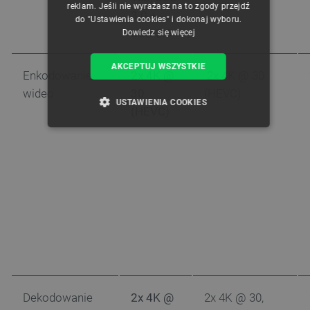
reklam. Jeśli nie wyrażasz na to zgody przejdź
3.0 +
do "Ustawienia cookies" i dokonaj wyboru.
USB 2.0
Dowiedz się więcej
AKCEPTUJ WSZYSTKIE
Enkodowanie
2x 4K @
2x 4K @ 30
wideo
30
(HEVC)
USTAWIENIA COOKIES
(HEVC)
NIEZBĘDNE
WYDAJNOŚĆ
TARGETOWANIE
FUNKCJONALNOŚĆ
Niezbędne
Wydajność
Targetowanie
Funkcjonalność
Dekodowanie
2x 4K @
2x 4K @ 30,
Niezbędne pliki cookie umożliwiają korzystanie z