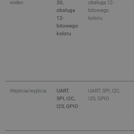
wideo
30,
obsługa 12-
podstawowych funkcji strony internetowej, takich
jak logowanie użytkownika i zarządzanie kontem.
obsługa
bitowego
Bez niezbędnych plików cookie nie można
12-
koloru
prawidłowo korzystać ze strony internetowej.
bitowego
Provider /
Nazwa
Domena
koloru
PrestaShop-[abcdef0123456789]{32}
.botland.com.pl
_lb
.botland.com.pl
Wejścia/wyjścia
UART,
UART, SPI, I2C,
SPI, I2C,
I2S, GPIO
I2S, GPIO
Polityce prywatności Google