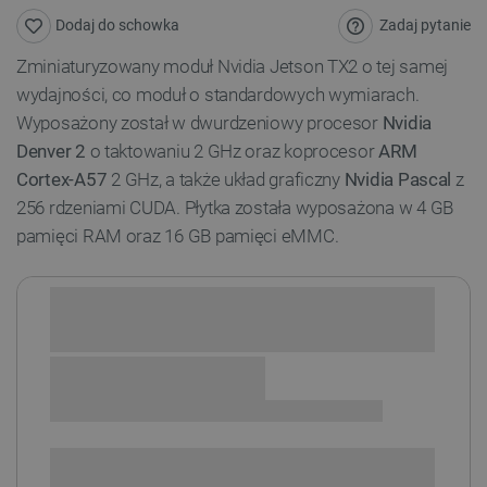
Zadaj pytanie
Dodaj do schowka
Zminiaturyzowany moduł Nvidia Jetson TX2 o tej samej
wydajności, co moduł o standardowych wymiarach.
Wyposażony został w dwurdzeniowy procesor
Nvidia
Denver 2
o taktowaniu 2 GHz oraz koprocesor
ARM
Cortex-A57
2 GHz, a także układ graficzny
Nvidia Pascal
z
256 rdzeniami CUDA. Płytka została wyposażona w 4 GB
pamięci RAM oraz 16 GB pamięci eMMC.
Sprawdź opcje płatności i finansowania:
SPRAWDŹ ILOŚĆ