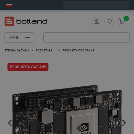
Zamów w ciągu:
1
:
15
:
10
, a wyślemy dziś!
0
MENU
STRONA GŁÓWNA
POZOSTAŁE
PRODUKTY WYCOFANE
PRODUKT WYCOFANY