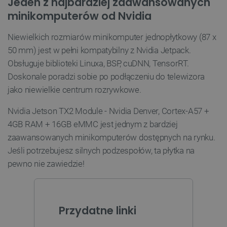
Jeden z najbardziej zaawansowanych
minikomputerów od Nvidia
Niewielkich rozmiarów minikomputer jednopłytkowy (87 x
50 mm) jest w pełni kompatybilny z Nvidia Jetpack.
Obsługuje biblioteki Linuxa, BSP, cuDNN, TensorRT.
__cf_bm
Cloudflare Inc.
.webshopapp.com
Doskonale poradzi sobie po podłączeniu do telewizora
jako niewielkie centrum rozrywkowe.
Nvidia Jetson TX2 Module - Nvidia Denver, Cortex-A57 +
4GB RAM + 16GB eMMC jest jednym z bardziej
zaawansowanych minikomputerów dostępnych na rynku.
Jeśli potrzebujesz silnych podzespołów, ta płytka na
pewno nie zawiedzie!
PHPSESSID
PHP.net
botland.com.pl
Przydatne linki