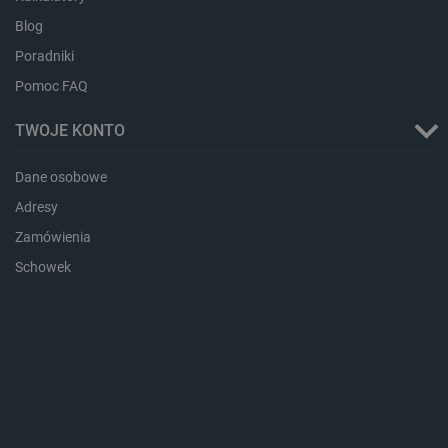
ea_gu_ts
Pamięć
lokalna
Blog
_gcl_ls
Pamięć
Poradniki
lokalna
Pomoc FAQ
_smps
Pamięć
lokalna
TWOJE KONTO
luigis.env.v2.159265-
Pamięć
182023
sesji
Dane osobowe
_uetsid_exp
Pamięć
lokalna
Adresy
_uetsid
Pamięć
Zamówienia
lokalna
Schowek
_smsp-r-65208
Pamięć
lokalna
cartSkuToUrl
Pamięć
lokalna
lastExternalReferrerTime
Pamięć
lokalna
smsr
Pamięć
lokalna