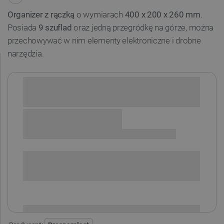
Organizer
z rączką
o wymiarach
400 x 200 x 260 mm
.
Posiada
9 szuflad
oraz jedną przegródkę na górze, można
przechowywać w nim elementy elektroniczne i drobne
narzędzia.
Sprawdź opcje płatności i finansowania:
SPRAWDŹ ILOŚĆ
i
Niedostępny
Produkt wycofany