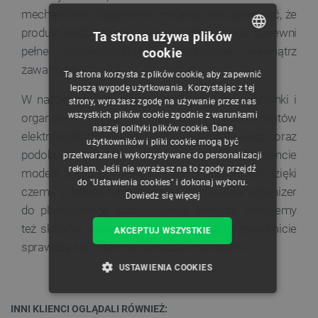
mechaniczne. Dzięki temu możesz mieć pewność, że
produkt będzie trwały i niezawodny, a także zapewni
Ta strona używa plików
pełne bezpieczeństwo umieszczonej wewnątrz
cookie
POLISH
zawartości.
Ta strona korzysta z plików cookie, aby zapewnić
CZECH
lepszą wygodę użytkowania. Korzystając z tej
W naszej ofercie znajdziesz również inne skrzynki i
strony, wyrażasz zgodę na używanie przez nas
ENGLISH
wszystkich plików cookie zgodnie z warunkami
organizery do narzędzi, komponentów
naszej polityki plików cookie. Dane
GERMAN
elektronicznych, wyposażenia warsztatowego oraz
użytkowników i pliki cookie mogą być
podobnych przedmiotów. Posiadamy w asortymencie
przetwarzane i wykorzystywane do personalizacji
reklam. Jeśli nie wyrażasz na to zgody przejdź
modele o różnej wielkości i ilości przegródek, dzięki
do "Ustawienia cookies" i dokonaj wyboru.
czemu z łatwością dobierzesz odpowiedni organizer
Dowiedz się więcej
do planowanego zastosowania. Ponadto oferujemy
też skrzynki wyposażone w rączkę, które znakomicie
AKCEPTUJ WSZYSTKIE
sprawdzą się w terenie i podczas transportu.
USTAWIENIA COOKIES
NIEZBĘDNE
WYDAJNOŚĆ
INNI KLIENCI OGLĄDALI RÓWNIEŻ: