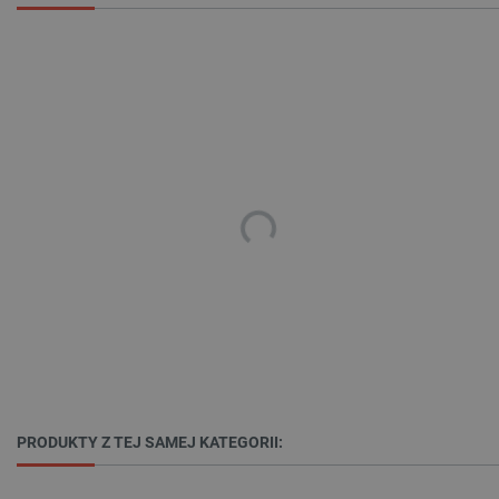
TARGETOWANIE
FUNKCJONALNOŚĆ
Niezbędne
Wydajność
Targetowanie
Funkcjonalność
Niezbędne pliki cookie umożliwiają korzystanie z
podstawowych funkcji strony internetowej, takich
jak logowanie użytkownika i zarządzanie kontem.
Bez niezbędnych plików cookie nie można
prawidłowo korzystać ze strony internetowej.
Provider /
Nazwa
Domena
PrestaShop-[abcdef0123456789]{32}
.botland.com.pl
PRODUKTY Z TEJ SAMEJ KATEGORII: