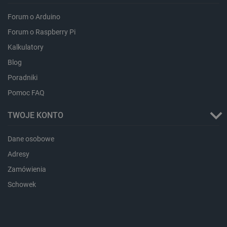
Forum o Arduino
Forum o Raspberry Pi
isListDisplay
botland.com.pl
Kalkulatory
Blog
Poradniki
Pomoc FAQ
_lb_ccc
.botland.com.pl
TWOJE KONTO
Dane osobowe
Adresy
Zamówienia
Schowek