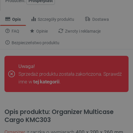
Producent:
Prosperplast
Opis
Szczegóły produktu
Dostawa
FAQ
Opinie
Zwroty i reklamacje
Bezpieczeństwo produktu
Uwaga!
Sprzedaż produktu została zakończona. Sprawdź
inne w
tej kategorii
.
Opis produktu: Organizer Multicase
Cargo KMC303
Organizer
z rączką o wymiarach
400 x 200 x 260 mm
.