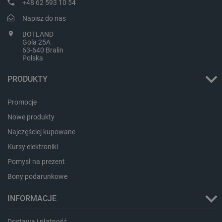
+48 62 593 10 54
Napisz do nas
BOTLAND
Gola 25A
63-640 Bralin
Polska
PHPSESSID
PHP.net
botland.com.pl
PRODUKTY
Promocje
Nowe produkty
Najczęściej kupowane
Kursy elektroniki
Pomysł na prezent
Bony podarunkowe
INFORMACJE
Dostawa i płatność