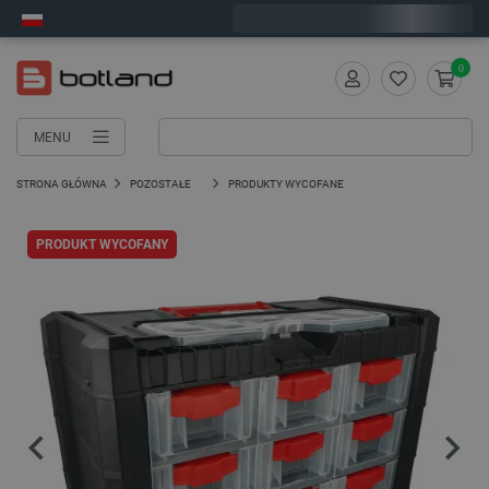
Wyślemy w poniedziałek
0
MENU
STRONA GŁÓWNA
POZOSTAŁE
PRODUKTY WYCOFANE
PRODUKT WYCOFANY