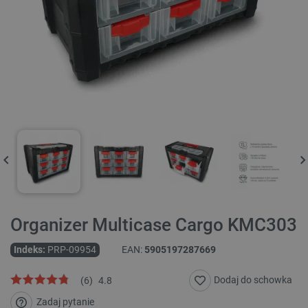
Organizer Multicase Cargo KMC303
Indeks:
PRP-09954
EAN:
5905197287669
Dodaj do schowka
(
6
)
4.8
Zadaj pytanie