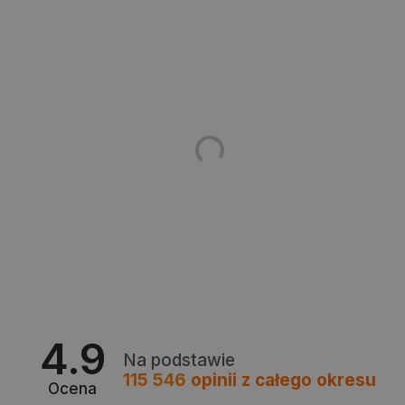
_lb
.botland.com.pl
Polityce prywatności Google
VISITOR_PRIVACY_METADATA
YouTube
.youtube.com
4.9
Na podstawie
115 546
opinii
z całego okresu
Ocena