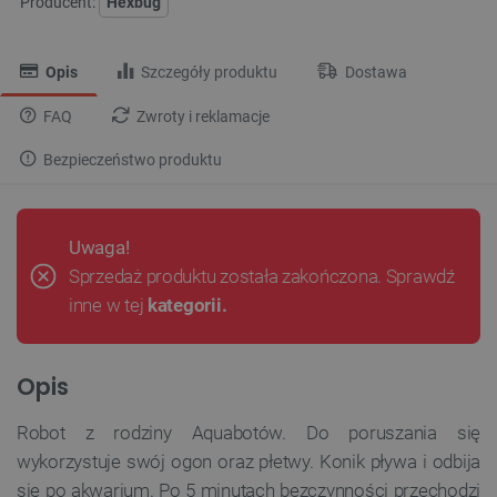
Producent:
Hexbug
Opis
Szczegóły produktu
Dostawa
FAQ
Zwroty i reklamacje
Bezpieczeństwo produktu
Uwaga!
Sprzedaż produktu została zakończona. Sprawdź
inne w tej
kategorii.
Opis
Robot z rodziny Aquabotów. Do poruszania się
wykorzystuje swój ogon oraz płetwy. Konik pływa i odbija
się po akwarium. Po 5 minutach bezczynności przechodzi