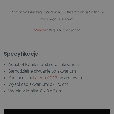
Film przedstawiający robota w akcji. Cena dotyczy tylko konika
morskiego i akwarium.
Meduzę
należy zakupić osobno.
Specyfikacja
Aquabot Konik morski oraz akwarium
Samodzielne pływanie po akwarium
Zasilane: 2 x
bateria AG13
(w zestawie)
Wysokość akwarium: ok. 20 cm
Wymiary konika: 8 x 3 x 2 cm