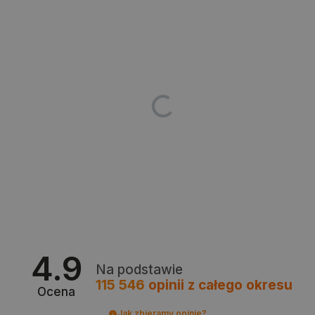
podstawowych funkcji strony internetowej, takich
jak logowanie użytkownika i zarządzanie kontem.
Bez niezbędnych plików cookie nie można
prawidłowo korzystać ze strony internetowej.
Provider /
Nazwa
Domena
PrestaShop-[abcdef0123456789]{32}
.botland.com.pl
_lb
.botland.com.pl
4.9
Na podstawie
115 546
opinii
z całego okresu
Ocena
Polityce prywatności Google
Jak zbieramy opinie?