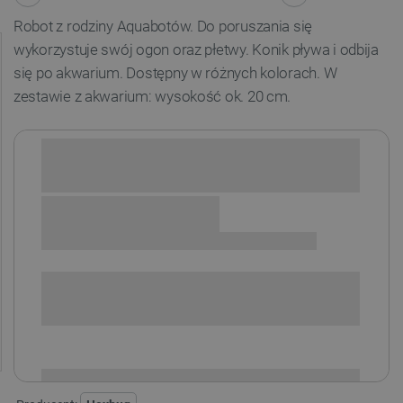
Robot z rodziny Aquabotów. Do poruszania się
wykorzystuje swój ogon oraz płetwy. Konik pływa i odbija
się po akwarium. Dostępny w różnych kolorach. W
zestawie z akwarium: wysokość ok. 20 cm.
Sprawdź opcje płatności i finansowania:
SPRAWDŹ ILOŚĆ
i
Niedostępny
Produkt wycofany