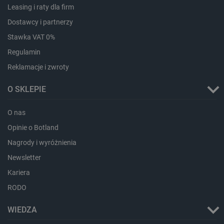
Leasing i raty dla firm
Dostawcy i partnerzy
Stawka VAT 0%
Regulamin
Reklamacje i zwroty
O SKLEPIE
O nas
Opinie o Botland
_smvs
.botland.com.pl
Nagrody i wyróżnienia
Newsletter
Kariera
RODO
LaSID
Quality Unit LLC
botland.com.pl
WIEDZA