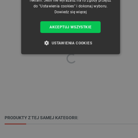
reklam. Jeśli nie wyrażasz na to zgody przejdź
do "Ustawienia cookies" i dokonaj wyboru.
Dowiedz się więcej
AKCEPTUJ WSZYSTKIE
USTAWIENIA COOKIES
NIEZBĘDNE
WYDAJNOŚĆ
TARGETOWANIE
FUNKCJONALNOŚĆ
Niezbędne
Wydajność
Targetowanie
PRODUKTY Z TEJ SAMEJ KATEGORII:
Funkcjonalność
Niezbędne pliki cookie umożliwiają korzystanie z