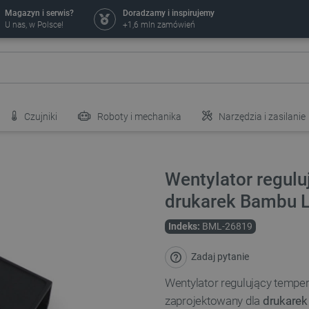
Magazyn i serwis?
Doradzamy i inspirujemy
U nas, w Polsce!
+1,6 mln zamówień
Czujniki
Roboty i mechanika
Narzędzia i zasilanie
Wentylator regul
drukarek Bambu La
Indeks:
BML-26819
Zadaj pytanie
Wentylator regulujący tempe
zaprojektowany dla
drukarek 