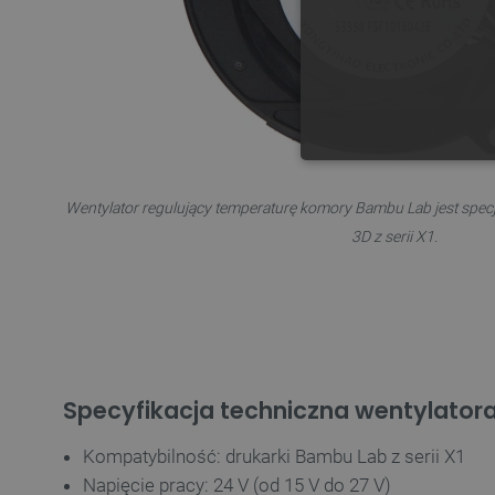
NIE
Wentylator regulujący temperaturę komory Bambu Lab jest specj
3D z serii X1.
Niezbędne pliki cookie umożl
Bez niezbędnych plików cooki
Nazwa
Specyfikacja techniczna wentylator
PrestaShop-[abcdef0123456
Kompatybilność: drukarki Bambu Lab z serii X1
_lb
Napięcie pracy: 24 V (od 15 V do 27 V)