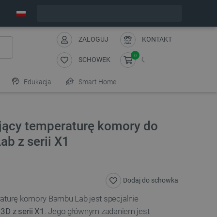
Zamów w ciągu:
3
:
57
:
54
, a wyślemy dziś!
ZALOGUJ
KONTAKT
0
SCHOWEK
Edukacja
Smart Home
ujący temperaturę komory do
b z serii X1
Dodaj do schowka
raturę komory Bambu Lab jest specjalnie
3D z serii X1
. Jego głównym zadaniem jest