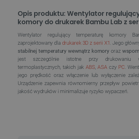
Opis produktu: Wentylator regulując
komory do drukarek Bambu Lab z seri
Wentylator regulujący temperaturę komory Ba
zaprojektowany dla
drukarek 3D z serii X1
. Jego głów
stabilnej temperatury wewnątrz komory
oraz
wspomag
jest szczególnie istotne przy drukowaniu 
termoplastycznych, takich jak
ABS
,
ASA
czy
PC
. Went
jego prędkość oraz włączenie lub wyłączenie zależ
Urządzenie zapewnia równomierny przepływ powiet
jakość wydruków i minimalizuje ryzyko wypaczeń.