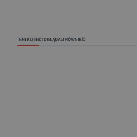
LaSID
__cf_bm
INNI KLIENCI OGLĄDALI RÓWNIEŻ:
isListDisplay
_lb_ccc
critData
CookieScriptConsent
LaVisitorId_Ym90bGFuZC5