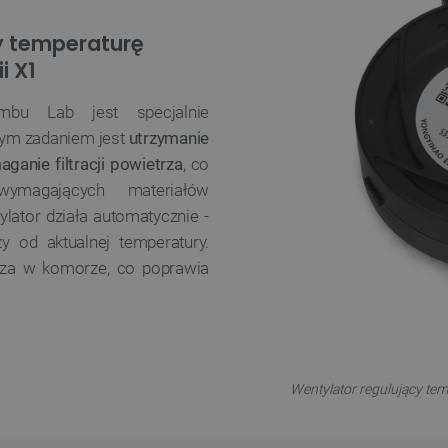
y temperaturę
i X1
mbu Lab jest specjalnie
nym zadaniem jest
utrzymanie
anie filtracji powietrza
, co
wymagających materiałów
ylator działa automatycznie -
y od aktualnej temperatury.
rza w komorze, co poprawia
Wentylator regulujący te