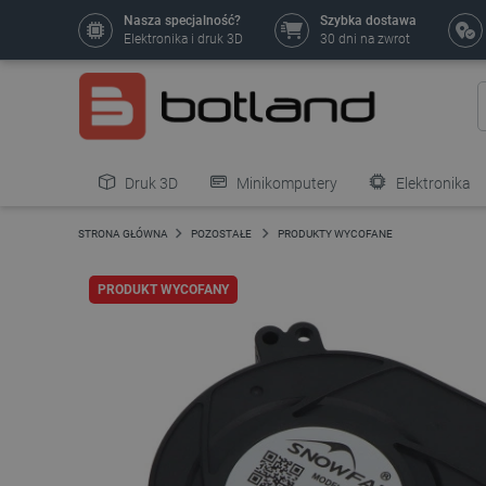
Nasza specjalność?
Szybka dostawa
Elektronika i druk 3D
30 dni na zwrot
Druk 3D
Minikomputery
Elektronika
Pozostałe
STRONA GŁÓWNA
POZOSTAŁE
PRODUKTY WYCOFANE
PRODUKT WYCOFANY