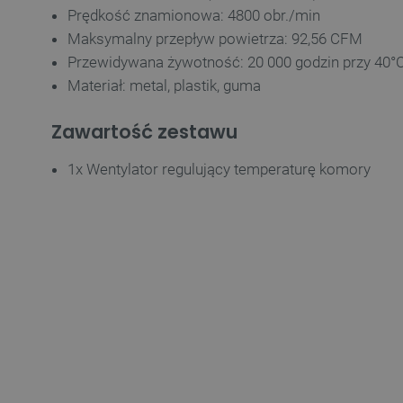
Prędkość znamionowa: 4800 obr./min
Maksymalny przepływ powietrza: 92,56 CFM
VISITOR_PRIVACY_METAD
Przewidywana żywotność: 20 000 godzin przy 40°
Materiał: metal, plastik, guma
Polityce prywa
Zawartość zestawu
__cf_bm
1x Wentylator regulujący temperaturę komory
__cf_bm
PHPSESSID
_smvs