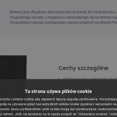
Cechy szczególne
Dedykowany wyłącznie do dr
Stabilizacja temperatury k
Ta strona używa plików cookie
Wysoka prędkość przepływu
Cicha i energooszczędna p
orzysta z plików cookie, aby zapewnić lepszą wygodę użytkowania. Korzystając z
godę na używanie przez nas wszystkich plików cookie zgodnie z warunkami nasz
Wykonany z trwałych materia
 cookie. Dane użytkowników i pliki cookie mogą być przetwarzane i wykorzysty
Przewidywana żywotność do
ji reklam. Jeśli nie wyrażasz na to zgody przejdź do "Ustawienia cookies" i do