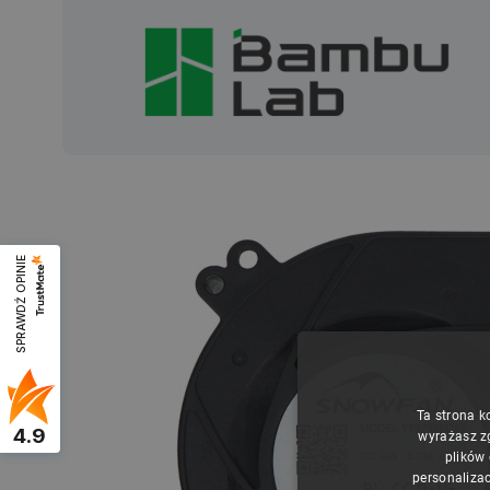
SPRAWDŹ OPINIE
Ta strona k
4.9
wyrażasz z
plików
personalizac