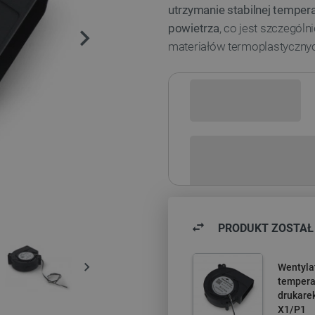
utrzymanie stabilnej tempe
powietrza
, co jest szczegól
materiałów termoplastyczny
Sprawdź opcje płatności i finan
PRODUKT ZOSTAŁ
Wentyla
tempera
drukarek
X1/P1