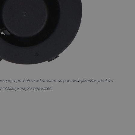
a, zwiększając wydajność
ytkownika.
ny do przechowywania zgody
ności dla ich interakcji z
otyczące zgody
ityki i ustawienia
e ich preferencje zostaną
sesjach.
różniania ludzi i botów. Jest
ernetowej, ponieważ
ch raportów na temat
ternetowej.
różniania ludzi i botów. Jest
ernetowej, ponieważ
ch raportów na temat
rzepływ powietrza w komorze, co poprawia jakość wydruków
ternetowej.
inimalizuje ryzyko wypaczeń.
likacje oparte na języku
ogólnego przeznaczenia
ch sesji użytkownika.
rowana losowo, sposób jej
 dla witryny, ale dobrym
nie statusu zalogowanego
mi.
ny do zarządzania stanem
ania stron.