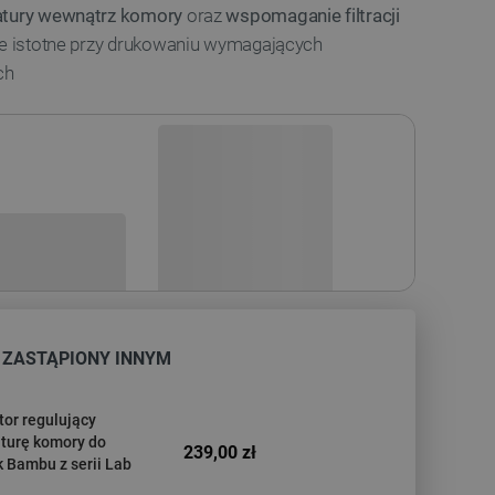
ratury wewnątrz komory
oraz
wspomaganie filtracji
nie istotne przy drukowaniu wymagających
ch
sowania:
 ZASTĄPIONY INNYM
tor regulujący
turę komory do
239,00 zł
 Bambu z serii Lab