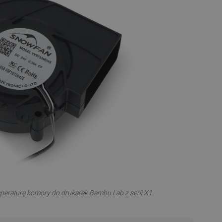
mperaturę komory do drukarek Bambu Lab z serii X1.