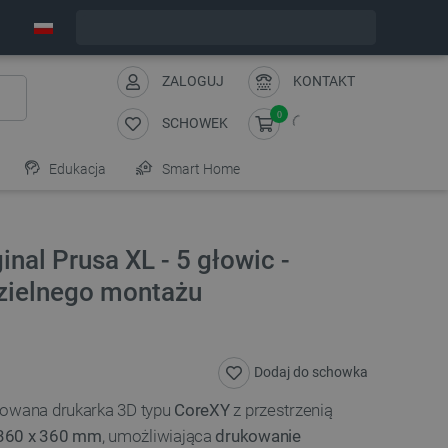
Wyślemy w piątek
ZALOGUJ
KONTAKT
0
SCHOWEK
Edukacja
Smart Home
inal Prusa XL - 5 głowic -
zielnego montażu
Dodaj do schowka
sowana drukarka 3D typu
CoreXY
z przestrzenią
 360 x 360 mm
,
umożliwiająca
drukowanie