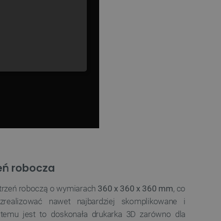
GERMAN
ONALNOŚĆ
ownika i zarządzanie kontem.
eń robocza
any do działania sklepu
strzeń roboczą o wymiarach
360 x 360 x 360 mm
, co
p.
zrealizować nawet najbardziej skomplikowane i
ny do celów bilansowania
 temu jest to doskonała drukarka 3D zarówno dla
ia, że żądania stron
ne do tego samego serwera