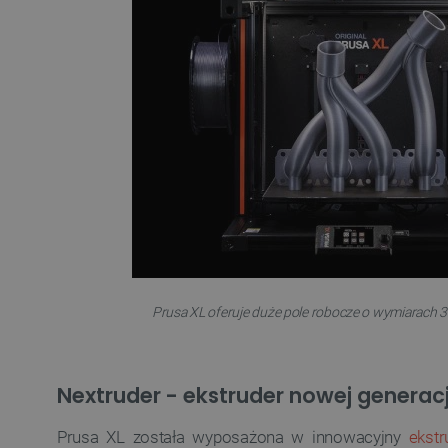
VISITOR_PRIVACY_METAD
Polityce prywa
__cf_bm
__cf_bm
PHPSESSID
Prusa XL oferuje duże pole robocze o wymiarach 
Nextruder - ekstruder nowej generacj
_smvs
Prusa XL została wyposażona w innowacyjny
ekstr