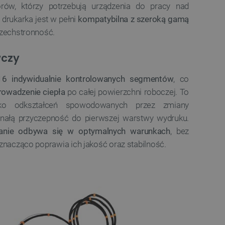
orów, którzy potrzebują urządzenia do pracy nad
a, zwiększając wydajność
ytkownika.
drukarka jest w pełni
kompatybilna z szeroką gamą
ny do przechowywania zgody
szechstronność.
ności dla ich interakcji z
otyczące zgody
ityki i ustawienia
wczy
e ich preferencje zostaną
sesjach.
16 indywidualnie kontrolowanych segmentów
, co
różniania ludzi i botów. Jest
ernetowej, ponieważ
rowadzenie ciepła
po całej powierzchni roboczej. To
ch raportów na temat
ternetowej.
yko odkształceń spowodowanych przez zmiany
różniania ludzi i botów. Jest
nałą przyczepność do pierwszej warstwy wydruku.
ernetowej, ponieważ
ch raportów na temat
anie odbywa się w optymalnych warunkach
, bez
ternetowej.
znacząco poprawia ich jakość oraz stabilność.
likacje oparte na języku
ogólnego przeznaczenia
ch sesji użytkownika.
rowana losowo, sposób jej
 dla witryny, ale dobrym
nie statusu zalogowanego
mi.
ny do zarządzania stanem
ania stron.