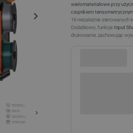
wielomateriałowe przy użyci
czujnikiem tensometryczny
16 niezależnie sterowanych 
Dodatkowo, funkcje
Input Sh
drukowanie, zachowując wys
Sprawdź opcje płatności i finan
Original Prusa XL - wersja:
1 GŁOWICA -
1 
ZMONTOWANA
NIEZ
5 GŁOWIC -
5 