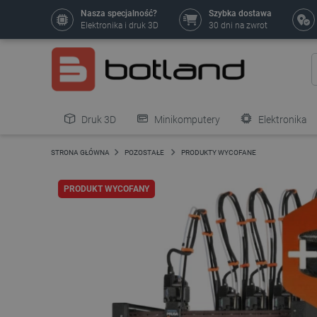
Nasza specjalność?
Szybka dostawa
Elektronika i druk 3D
30 dni na zwrot
Druk 3D
Minikomputery
Elektronika
Pozostałe
STRONA GŁÓWNA
POZOSTAŁE
PRODUKTY WYCOFANE
PRODUKT WYCOFANY