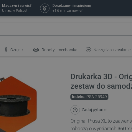
Magazyn i serwis?
Doradzamy i inspirujemy
U nas, w Polsce!
+1,6 mln zamówień
Czujniki
Roboty i mechanika
Narzędzia i zasilanie
Drukarka 3D - Orig
zestaw do samod
Indeks:
PSA-25949
Zadaj pytanie
Original Prusa XL to zaawan
roboczą o wymiarach
360 x