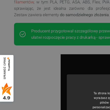
filamentów
, w tym PLA, PETG, ASA, ABS, Flex, PVA i
sprawiając, że jest idealna zarówno dla profesjo
Zestaw zawiera elementy
do samodzielnego złożenia
.
Producent przygotował szczegółowy przewo
ułatwi rozpoczęcie pracy z drukarką - spraw
SPRAWDŹ OPINIE
Ta strona k
4.9
wyrażasz z
plików
personalizac