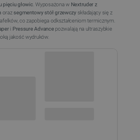
u pięciu głowic
. Wyposażona w
Nextruder z
m
oraz
segmentowy stół grzewczy
składający się z
kafelków, co zapobiega odkształceniom termicznym.
aper
i
Pressure Advance
pozwalają na ultraszybkie
oką jakość wydruków.
Niedostępny
i
Produkt wycofany
sowania:
GŁOWICA -
2 GŁOWICE -
2 GŁOWICE -
MONTOWANA
ZMONTOWANA
NIEZMONTOWANA
GŁOWIC -