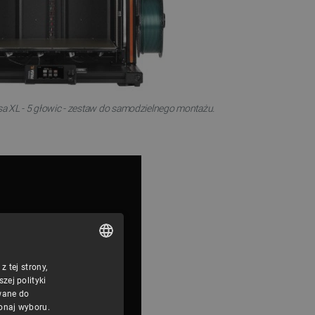
usa XL - 5 głowic - zestaw do samodzielnego montażu.
 tej strony,
POLISH
ej polityki
CZECH
wane do
konaj wyboru.
ENGLISH