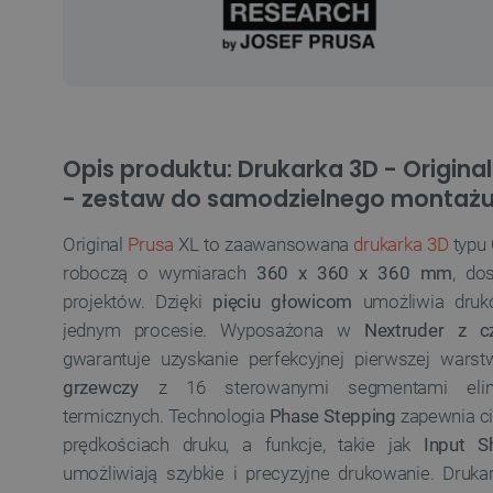
Opis produktu: Drukarka 3D - Original
- zestaw do samodzielnego montaż
Original
Prusa
XL to zaawansowana
drukarka 3D
typu
roboczą o wymiarach
360 x 360 x 360 mm
, do
projektów. Dzięki
pięciu głowicom
umożliwia druk
jednym procesie. Wyposażona w
Nextruder z c
gwarantuje uzyskanie perfekcyjnej pierwszej wars
grzewczy
z 16 sterowanymi segmentami elimi
termicznych. Technologia
Phase Stepping
zapewnia ci
prędkościach druku, a funkcje, takie jak
Input S
umożliwiają szybkie i precyzyjne drukowanie. Druk