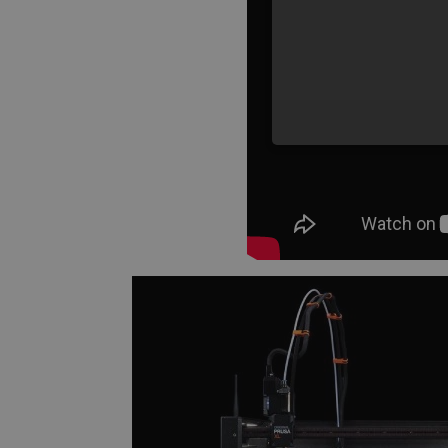
NIE
Niezbędne pliki cookie umożl
Bez niezbędnych plików cooki
Nazwa
PrestaShop-[abcdef0123456
_lb