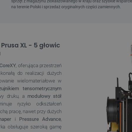
 Prusa XL - 5 głowic
u
CoreXY
, oferująca przestrzeń
skonałą do realizacji dużych
owanie wielomateriałowe w
zujnikiem tensometrycznym
twy druku, a
modułowy stół
nuje ryzyko odkształceń
chą pracę, nawet przy dużych
haper
i
Pressure Advance
,
arka obsługuje szeroką gamę