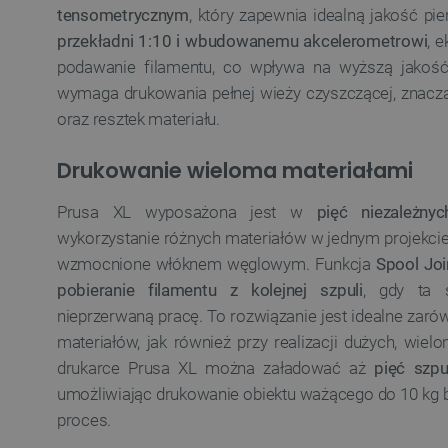
LaSID
tensometrycznym
, który zapewnia idealną jakość pi
przekładni 1:10 i wbudowanemu akcelerometrowi
, 
__cf_bm
podawanie filamentu, co wpływa na wyższą jakoś
wymaga drukowania pełnej wieży czyszczącej, znacz
oraz resztek materiału.
isListDisplay
Drukowanie wieloma materiałami
_lb_ccc
Prusa XL wyposażona jest w
pięć niezależnyc
wykorzystanie różnych materiałów w jednym projekcie,
wzmocnione włóknem węglowym. Funkcja
Spool Jo
critData
pobieranie filamentu z kolejnej szpuli
, gdy ta s
nieprzerwaną pracę. To rozwiązanie jest idealne zaró
materiałów, jak również przy realizacji dużych, wiel
CookieScriptConsent
drukarce Prusa XL można załadować aż
pięć szp
umożliwiając drukowanie obiektu ważącego do 10 kg b
proces.
LaVisitorId_Ym90bGFuZC5