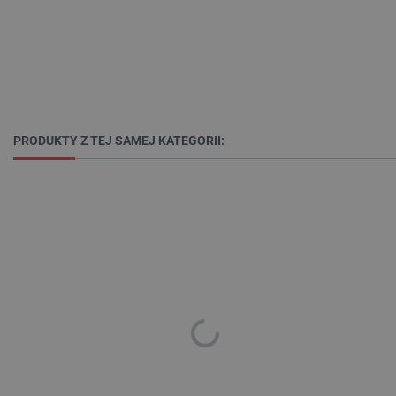
Storage declaration
Storage
Nazwa
Opis
type
PRODUKTY Z TEJ SAMEJ KATEGORII:
_uetvid_exp
Pamięć
lokalna
dlapi_ucp
Pamięć
lokalna
_cltk
Pamięć
sesji
smforms
Pamięć
lokalna
_smvc
Pamięć
lokalna
lbx_ac_easystorage
Pamięć
sesji
dlapi_consent
Pamięć
lokalna