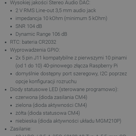
Wysokiej jakości Stereo Audio DAC:
2 V RMS Line-out 3,5 mm audio jack
isListDisplay
botland.com.pl
impedancja 10 kOhm (minimum 5 kOhm)
SNR 104 dB
Dynamic Range 106 dB
RTC: bateria CR2032
Wyprowadzenia GPIO:
_lb_ccc
.botland.com.pl
2x 5 pin J11 kompatybilne z pierwszymi 10 pinami
(od 1 do 10) 40-pinowego złącza Raspberry Pi
domyślnie dostępny port szeregowy, I2C poprzez
opcje konfiguracji rozruchu
Diody statusowe LED (sterowane programowo):
czerwona (dioda zasilania CM4)
zielona (dioda aktywności CM4)
żółta (dioda statusowa CM4)
niebieska (dioda aktywności układu MGM210P)
critData
botland.com.pl
Zasilanie: