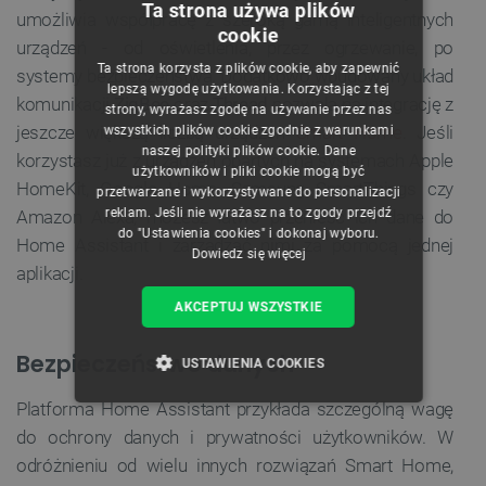
Ta strona używa plików
umożliwia współpracę z szeroką gamą inteligentnych
cookie
POLISH
urządzeń - od oświetlenia, przez ogrzewanie, po
Ta strona korzysta z plików cookie, aby zapewnić
systemy bezpieczeństwa. Dodatkowo wbudowany układ
CZECH
lepszą wygodę użytkowania. Korzystając z tej
komunikacji
ZigBee
oraz
Thread
pozwala na integrację z
strony, wyrażasz zgodę na używanie przez nas
ENGLISH
jeszcze większą liczbą urządzeń
Smart Home
. Jeśli
wszystkich plików cookie zgodnie z warunkami
naszej polityki plików cookie. Dane
GERMAN
korzystasz już z urządzeń opartych na systemach Apple
użytkowników i pliki cookie mogą być
HomeKit, Google Home, Samsung SmartThings czy
przetwarzane i wykorzystywane do personalizacji
reklam. Jeśli nie wyrażasz na to zgody przejdź
Amazon Alexa, możesz łatwo przenieść ich dane do
do "Ustawienia cookies" i dokonaj wyboru.
Home Assistant i zarządzać nimi za pomocą jednej
Dowiedz się więcej
aplikacji.
AKCEPTUJ WSZYSTKIE
Bezpieczeństwo danych
USTAWIENIA COOKIES
Platforma Home Assistant przykłada szczególną wagę
NIEZBĘDNE
WYDAJNOŚĆ
do ochrony danych i prywatności użytkowników. W
odróżnieniu od wielu innych rozwiązań Smart Home,
TARGETOWANIE