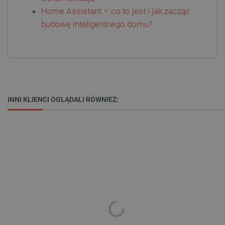
LaVisitorId_Ym90bGFuZC5sYWRlc2suY29tLw
.botland.com.pl
Home Assistant – co to jest i jak zacząć
budowę inteligentnego domu?
critCartData
botland.com.pl
INNI KLIENCI OGLĄDALI RÓWNIEŻ:
critAccountId
botland.com.pl