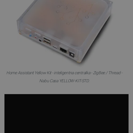
Home Assistant Yellow Kit - inteligentna centralka - ZigBee / Thread -
Nabu Casa YELLOW-KIT-STD.