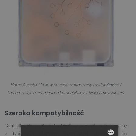
Home Assistant Yellow posiada wbudowany moduł ZigBee /
Thread, dzięki czemu jest on kompatybilny z tysiącami urządzeń.
Szeroka kompatybilność
Centralka Home Assistant Yellow pozwala na integrację
z tysiącami platform automatyki domowej, co