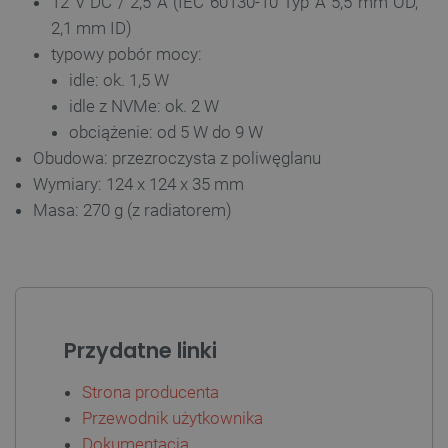
12 V DC / 2,5 A (IEC 60130-10 Typ A 5,5 mm OD,
2,1 mm ID)
typowy pobór mocy:
idle: ok. 1,5 W
idle z NVMe: ok. 2 W
obciążenie: od 5 W do 9 W
Obudowa: przezroczysta z poliwęglanu
Wymiary: 124 x 124 x 35 mm
Masa: 270 g (z radiatorem)
CookieScriptConsent
CookieScript
botland.com.pl
Przydatne linki
Strona producenta
Przewodnik użytkownika
Dokumentacja