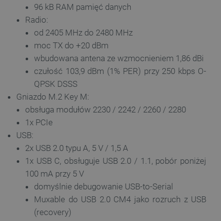
96 kB RAM pamięć danych
_smvs
.botland.com.pl
Radio:
od 2405 MHz do 2480 MHz
moc TX do +20 dBm
wbudowana antena ze wzmocnieniem 1,86 dBi
LaSID
Quality Unit LLC
czułość 103,9 dBm (1% PER) przy 250 kbps O-
botland.com.pl
QPSK DSSS
Gniazdo M.2 Key M:
obsługa modułów 2230 / 2242 / 2260 / 2280
1x PCIe
__cf_bm
Cloudflare Inc.
USB:
.bambulab.com
2x USB 2.0 typu A, 5 V / 1,5 A
1x USB C, obsługuje USB 2.0 / 1.1, pobór poniżej
100 mA przy 5 V
domyślnie debugowanie USB-to-Serial
Muxable do USB 2.0 CM4 jako rozruch z USB
(recovery)