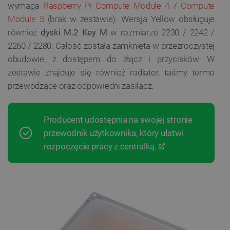
wymaga
Raspberry Pi Compute Module 4
/
Compute
Module 5
(brak w zestawie). Wersja Yellow obsługuje
również
dyski M.2 Key M
w rozmiarze 2230 / 2242 /
2260 / 2280. Całość została zamknięta w przezroczystej
obudowie, z dostępem do złącz i przycisków. W
zestawie znajduje się również radiator, taśmy termo
przewodzące oraz odpowiedni zasilacz.
Producent udostępnia na swojej stronie
przewodnik użytkownika, który ułatwi
rozpoczęcie pracy z centralką.