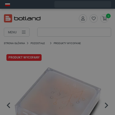
Zamów w ciągu:
4
:
49
:
14
, a wyślemy dziś!
0
MENU
STRONA GŁÓWNA
POZOSTAŁE
PRODUKTY WYCOFANE
PRODUKT WYCOFANY