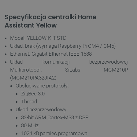
Specyfikacja centralki Home
Assistant Yellow
PHPSESSID
PHP.net
botland.com.pl
Model: YELLOW-KIT-STD
Układ: brak (wymaga Raspberry Pi CM4 / CM5)
Ethernet: Gigabit Ethernet IEEE 1588
Układ komunikacji bezprzewodowej
Multiprotocol: SiLabs MGM210P
(MGM210PA32JIA2)
Obsługiwane protokoły:
ZigBee 3.0
Thread
Układ bezprzewodowy:
32-bit ARM Cortex-M33 z DSP
80 MHz
1024 kB pamięć programowa