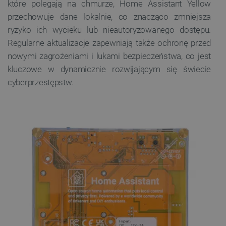
które polegają na chmurze, Home Assistant Yellow
FUNKCJONALNOŚĆ
przechowuje dane lokalnie, co znacząco zmniejsza
ryzyko ich wycieku lub nieautoryzowanego dostępu.
Regularne aktualizacje zapewniają także ochronę przed
nowymi zagrożeniami i lukami bezpieczeństwa, co jest
Niezbędne
Wydajność
Targetowanie
kluczowe w dynamicznie rozwijającym się świecie
Funkcjonalność
cyberprzestępstw.
Niezbędne pliki cookie umożliwiają korzystanie z
podstawowych funkcji strony internetowej, takich
jak logowanie użytkownika i zarządzanie kontem.
Bez niezbędnych plików cookie nie można
prawidłowo korzystać ze strony internetowej.
Provider /
Nazwa
Domena
PrestaShop-[abcdef0123456789]{32}
.botland.com.pl
_lb
.botland.com.pl