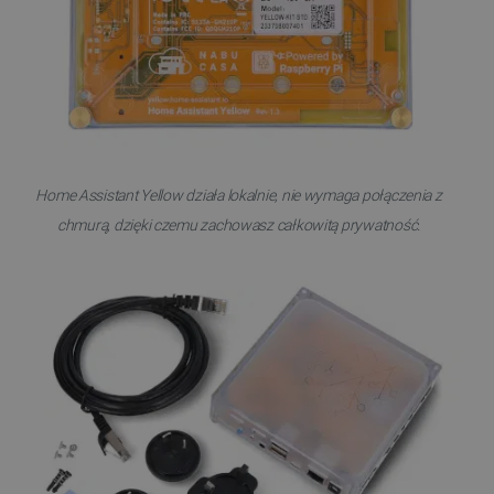
Polityce prywatności Google
Home Assistant Yellow działa lokalnie, nie wymaga połączenia z
chmurą, dzięki czemu zachowasz całkowitą prywatność.
VISITOR_PRIVACY_METADATA
YouTube
.youtube.com