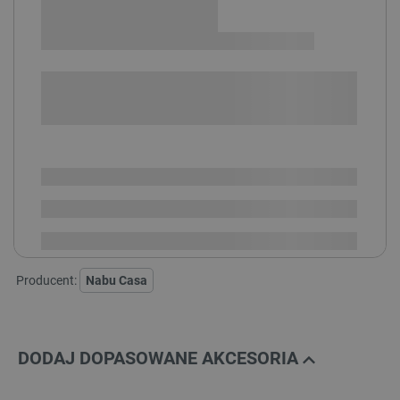
Sprawdź opcje płatności i finansowania:
SPRAWDŹ ILOŚĆ
i
Niedostępny
Produkt wycofany
Home Assistant:
GREEN
YELLOW STANDARD
Producent:
Nabu Casa
DODAJ DOPASOWANE AKCESORIA