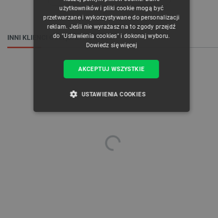
GERMAN
użytkowników i pliki cookie mogą być
przetwarzane i wykorzystywane do personalizacji
reklam. Jeśli nie wyrażasz na to zgody przejdź
do "Ustawienia cookies" i dokonaj wyboru.
INNI KLIENCI OGLĄDALI RÓWNIEŻ:
Dowiedz się więcej
AKCEPTUJ WSZYSTKIE
USTAWIENIA COOKIES
NIEZBĘDNE
WYDAJNOŚĆ
TARGETOWANIE
FUNKCJONALNOŚĆ
Niezbędne
Wydajność
Targetowanie