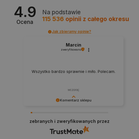
4.9
Polityce prywatności Google
Na podstawie
115 536
opinii
z całego okresu
Ocena
VISITOR_PRIVACY_METADATA
YouTube
.youtube.com
Jak zbieramy opinie?
Marcin
zweryfikowano
Wszystko bardzo sprawnie i miło. Polecam.
wczoraj
Komentarz sklepu
Dziękujemy za najwyższą ocenę. Cieszymy się,
że nasz sprzęt trafił w dobre ręce. Polecamy się
zebranych i zweryfikowanych przez
na przyszłość.
__cf_bm
Cloudflare Inc.
.inpost.pl