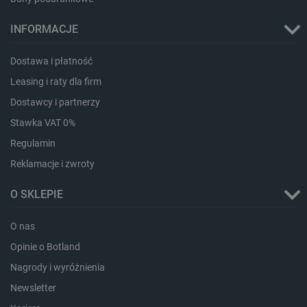
INFORMACJE
Dostawa i płatność
Leasing i raty dla firm
Dostawcy i partnerzy
Stawka VAT 0%
Regulamin
Reklamacje i zwroty
O SKLEPIE
_smvs
.botland.com.pl
O nas
Opinie o Botland
Nagrody i wyróżnienia
Newsletter
LaSID
Quality Unit LLC