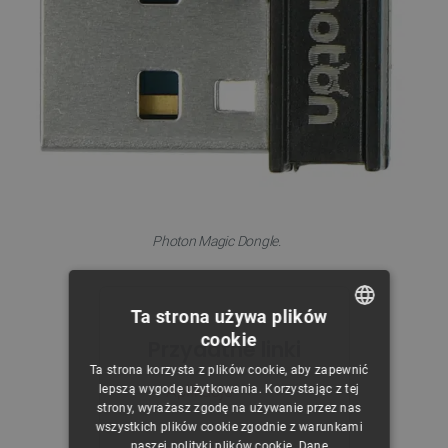
Photon Magic Dongle.
Ta strona używa plików
cookie
Przydatne linki
POLISH
Ta strona korzysta z plików cookie, aby zapewnić
CZECH
Aplikacje
lepszą wygodę użytkowania. Korzystając z tej
strony, wyrażasz zgodę na używanie przez nas
ENGLISH
wszystkich plików cookie zgodnie z warunkami
naszej polityki plików cookie. Dane