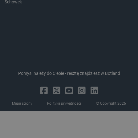
Schowek
_lb_ccc
.botland.com.pl
Pomysł należy do Ciebie - resztę znajdziesz w Botland
critData
botland.com.pl
Mapa strony
Polityka prywatności
© Copyright 2026