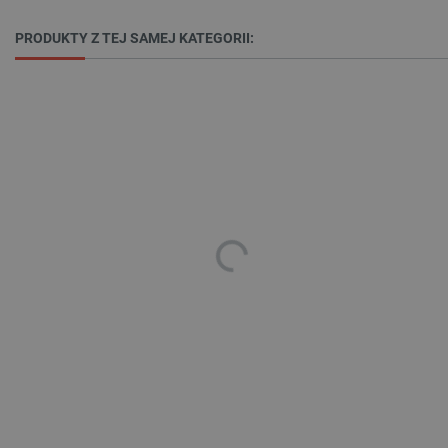
Funkcjonalność
PRODUKTY Z TEJ SAMEJ KATEGORII:
Niezbędne pliki cookie umożliwiają korzystanie z
podstawowych funkcji strony internetowej, takich
jak logowanie użytkownika i zarządzanie kontem.
Bez niezbędnych plików cookie nie można
prawidłowo korzystać ze strony internetowej.
Provider /
Nazwa
Domena
PrestaShop-[abcdef0123456789]{32}
.botland.com.pl
_lb
.botland.com.pl