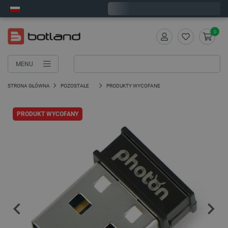
Zamów w ciągu:
1
:
33
:
46
, a wyślemy dziś!
0
MENU
STRONA GŁÓWNA
POZOSTAŁE
PRODUKTY WYCOFANE
PRODUKT WYCOFANY