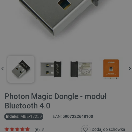
Photon Magic Dongle - moduł
Bluetooth 4.0
Indeks:
MBE-17259
EAN:
5907222648100
Dodaj do schowka
(
6
)
5