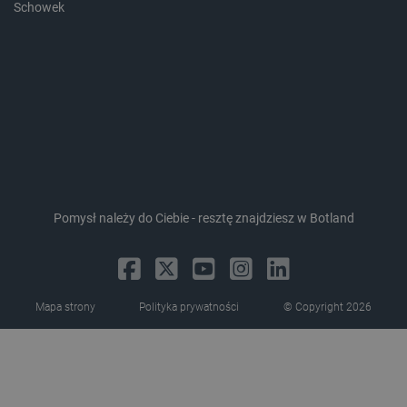
Schowek
LaVisitorId_Ym90bGFuZC5sYWRlc2suY29tLw
.botland.com.pl
critCartData
botland.com.pl
Pomysł należy do Ciebie - resztę znajdziesz w Botland
Mapa strony
Polityka prywatności
© Copyright 2026
critAccountId
botland.com.pl