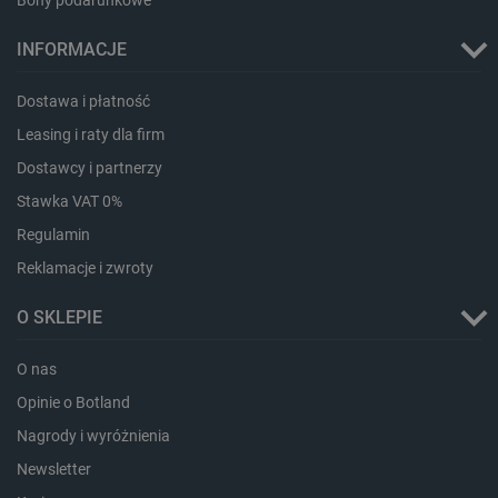
Bony podarunkowe
INFORMACJE
Dostawa i płatność
Leasing i raty dla firm
isListDisplay
botland.com.pl
Dostawcy i partnerzy
Stawka VAT 0%
Regulamin
Reklamacje i zwroty
_lb_ccc
.botland.com.pl
O SKLEPIE
O nas
Opinie o Botland
Nagrody i wyróżnienia
Newsletter