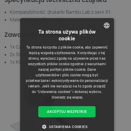
Kompatybilność: drukarki Bambu Lab z serii X1
Materiały: plastik, metal
Ta strona używa plików
Zawartość zestawu
cookie
POLISH
1x Czujnik filamentu do ekstrudera
Ta strona korzysta z plików cookie, aby zapewnić
CZECH
lepszą wygodę użytkowania. Korzystając z tej
2x Śruby BT2-5
strony, wyrażasz zgodę na używanie przez nas
ENGLISH
1x Klej montażowy
wszystkich plików cookie zgodnie z warunkami
naszej polityki plików cookie. Dane
GERMAN
użytkowników i pliki cookie mogą być
przetwarzane i wykorzystywane do personalizacji
reklam. Jeśli nie wyrażasz na to zgody przejdź
do "Ustawienia cookies" i dokonaj wyboru.
Dowiedz się więcej
AKCEPTUJ WSZYSTKIE
USTAWIENIA COOKIES