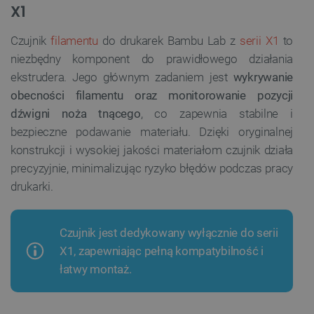
X1
Czujnik
filamentu
do drukarek Bambu Lab z
serii X1
to
niezbędny komponent do prawidłowego działania
ekstrudera. Jego głównym zadaniem jest
wykrywanie
obecności filamentu oraz monitorowanie pozycji
dźwigni noża tnącego
, co zapewnia stabilne i
bezpieczne podawanie materiału. Dzięki oryginalnej
konstrukcji i wysokiej jakości materiałom czujnik działa
precyzyjnie, minimalizując ryzyko błędów podczas pracy
drukarki.
Czujnik jest dedykowany wyłącznie do serii
X1, zapewniając pełną kompatybilność i
łatwy montaż.