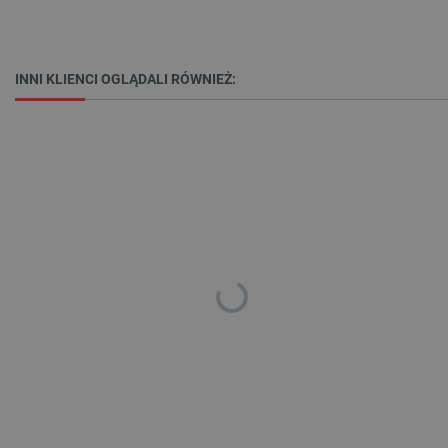
_lb
.botland.com.pl
INNI KLIENCI OGLĄDALI RÓWNIEŻ:
Polityce prywatności Google
VISITOR_PRIVACY_METADATA
YouTube
.youtube.com