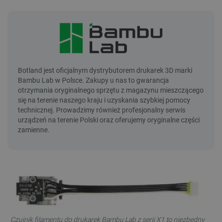
Czujnik filamentu do drukarek Bambu Lab z serii X1 to niezbędny