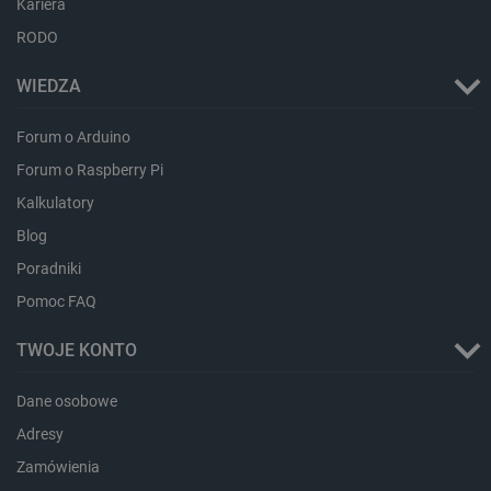
Kariera
RODO
critData
botland.com.pl
WIEDZA
Forum o Arduino
Forum o Raspberry Pi
Kalkulatory
Blog
Poradniki
Pomoc FAQ
CookieScriptConsent
CookieScript
TWOJE KONTO
botland.com.pl
Dane osobowe
Adresy
Zamówienia