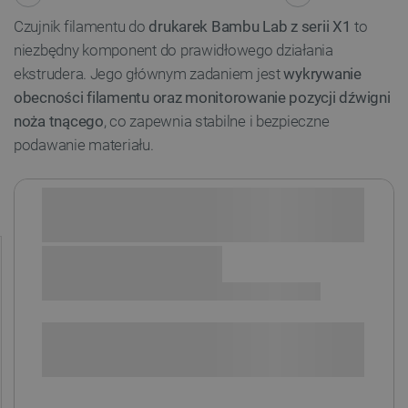
Czujnik filamentu do
drukarek Bambu Lab z serii X1
to
niezbędny komponent do prawidłowego działania
ekstrudera. Jego głównym zadaniem jest
wykrywanie
obecności filamentu oraz monitorowanie pozycji dźwigni
noża tnącego
, co zapewnia stabilne i bezpieczne
podawanie materiału.
Sprawdź opcje płatności i finansowania:
+
-
DODAJ DO KOSZYKA
SPRAWDŹ ILOŚĆ