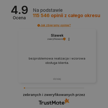
4.9
Na podstawie
115 546
opinii
z całego okresu
Ocena
Jak zbieramy opinie?
Slawek
zweryfikowano
PHPSESSID
PHP.net
botland.com.pl
bezproblemowa realizacja i wzorowa
obsługa klienta.
dzisiaj
zebranych i zweryfikowanych przez