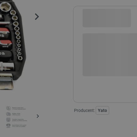
Sprawdź opcje płatności i finan
+
-
DODAJ
POWIADOM O DO
Producent:
Yato