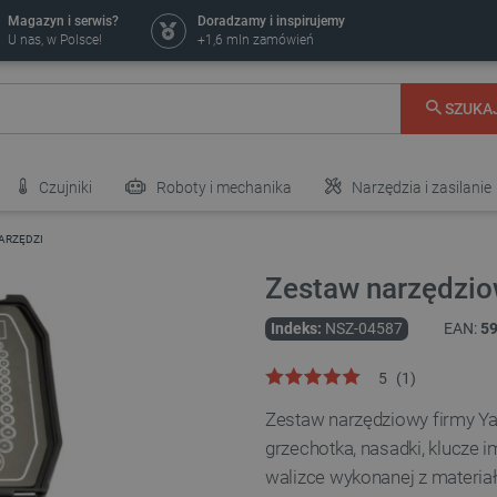
Magazyn i serwis?
Doradzamy i inspirujemy
U nas, w Polsce!
+1,6 mln zamówień
SZUKA
Czujniki
Roboty i mechanika
Narzędzia i zasilanie
ARZĘDZI
Zestaw narzędzio
Indeks:
NSZ-04587
EAN:
5
5
(
1
)
Zestaw narzędziowy firmy Yat
grzechotka, nasadki, klucze i
walizce wykonanej z materia