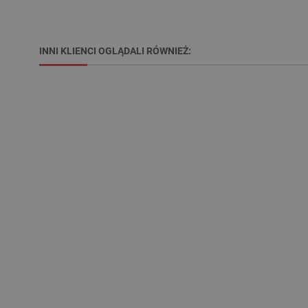
INNI KLIENCI OGLĄDALI RÓWNIEŻ:
Niezbędne pliki cookie umożl
Bez niezbędnych plików cooki
Nazwa
PrestaShop-[abcdef0123456
_lb
VISITOR_PRIVACY_METAD
Polityce prywa
__cf_bm