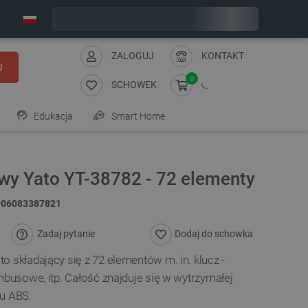
Wyślemy w piątek
ZALOGUJ
KONTAKT
J
0
SCHOWEK
Edukacja
Smart Home
wy Yato YT-38782 - 72 elementy
906083387821
Zadaj pytanie
Dodaj do schowka
o składający się z 72 elementów m. in. klucz -
mbusowe, itp. Całość znajduje się w wytrzymałej
łu ABS.