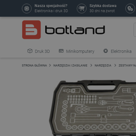
Nasza specjalność?
Szybka dostawa
Elektronika i druk 3D
30 dni na zwrot
Druk 3D
Minikomputery
Elektronika
Pozostałe
STRONA GŁÓWNA
NARZĘDZIA I ZASILANIE
NARZĘDZIA
ZESTAWY N