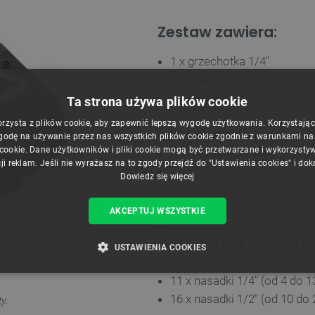
Zestaw zawiera:
1 x grzechotka 1/4"
1 x grzechotka 1/2"
1 x wkrętak do nasadek 1/4"
Ta strona używa plików cookie
1 x przedłużka do bitów
orzysta z plików cookie, aby zapewnić lepszą wygodę użytkowania. Korzystając z
1 x nasadka do świec
godę na używanie przez nas wszystkich plików cookie zgodnie z warunkami nasz
 cookie. Dane użytkowników i pliki cookie mogą być przetwarzane i wykorzysty
1 x przegub Cardana 1/2"
ji reklam. Jeśli nie wyrażasz na to zgody przejdź do "Ustawienia cookies" i do
1 x przedłużka 1/2"
Dowiedz się więcej
1 x przedłużka 1/4"
1 x pokrętło typu "T"
AKCEPTUJ WSZYSTKIE
32 x bity (S2, S3, T8, T9, T1
PZ3, PH0, PH1, PH2, PH3, S0,
USTAWIENIA COOKIES
4 x klucze imbusowe
11 x nasadki 1/4" (od 4 do 1
ZBĘDNE
WYDAJNOŚĆ
TARGETOWANIE
FUNKCJ
16 x nasadki 1/2" (od 10 do 
.
ty