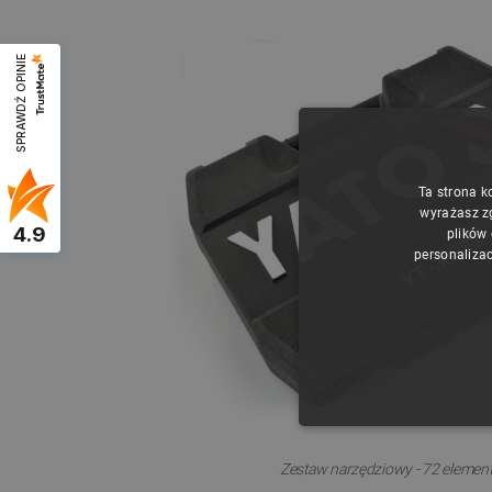
SPRAWDŹ OPINIE
Ta strona k
wyrażasz z
4.9
plików
personalizac
NIE
Zestaw narzędziowy - 72 elemen