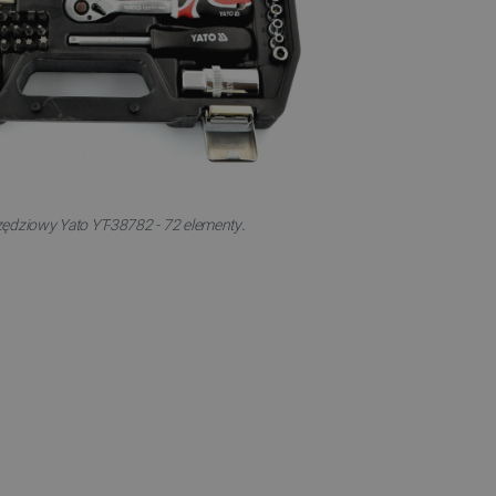
.
ędziowy Yato YT-38782 - 72 elementy