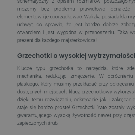
schematyczny z opisem rozmiarów poszczególnyc
możemy bez problemu prawidłowo odnaleźć lok
elementów i je uporządkować. Walizka posiada klamr
uchwyt, co sprawia, że jest bardzo dobrze zabe
otwarciem i jest wygodna w przenoszeniu. Taka wa
prezent dla każdego majsterkowicza!
Grzechotki o wysokiej wytrzymałośc
Klucze typu grzechotka to narzędzia, które zde
mechanika, redukując zmęczenie. W odróżnieni
płaskiego, który musimy przekładać przy odkręcaniu
dostępnych miejscach, klucz grzechotkowy wykorzy
dzięki temu rozwiązaniu, odkręcanie jak i zakręcani
staje się bardzo proste! Grzechotki Yato zostały w
gwarantującego wysoką żywotność nawet przy częst
zapieczonych śrub.