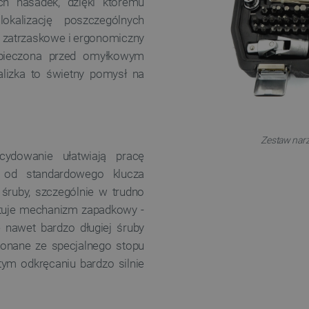
h nasadek, dzięki któremu
alizację poszczególnych
y zatrzaskowe i ergonomiczny
zpieczona przed omyłkowym
lizka to świetny pomysł na
i
Zestaw narz
cydowanie ułatwiają pracę
u od standardowego klucza
 śruby, szczególnie w trudno
stuje mechanizm zapadkowy -
e nawet bardzo długiej śruby
ykonane ze specjalnego stopu
ym odkręcaniu bardzo silnie