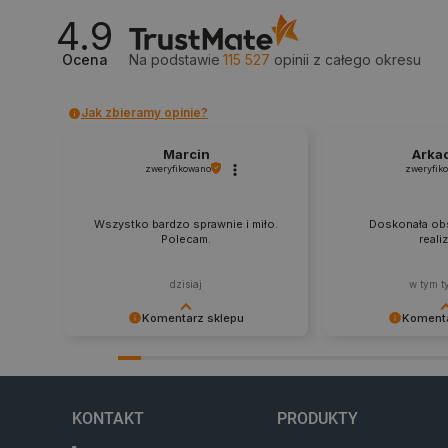
4.9
Ocena
Na podstawie
115 527
opinii
z całego okresu
critData
Jak zbieramy opinie?
Marcin
Arka
CookieScriptConsent
zweryfikowano
zweryfik
Wszystko bardzo sprawnie i miło.
Doskonała obs
LaVisitorId_Ym90bGFuZC5
Polecam.
reali
critCartData
dzisiaj
w tym t
Komentarz sklepu
Komenta
critAccountId
Dziękujemy za najwyższą ocenę.
Zadowolenie klient
Cieszymy się, że nasz sprzęt trafił w
najlepsza nagroda
dobre ręce. Polecamy się na
zapraszamy na kol
przyszłość.
KONTAKT
PRODUKTY
Storage declaration