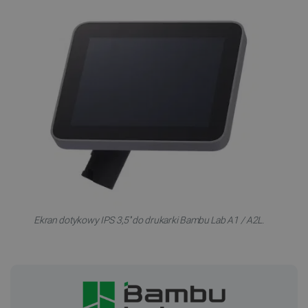
Ekran dotykowy IPS 3,5'' do drukarki Bambu Lab A1 / A2L.