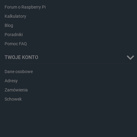
Forum o Raspberry Pi
CookieScriptConsent
CookieScript
botland.com.pl
Kalkulatory
Blog
Poradniki
Pomoc FAQ
TWOJE KONTO
Dane osobowe
LaVisitorId_Ym90bGFuZC5sYWRlc2suY29tLw
.botland.com.pl
Adresy
Zamówienia
Schowek
critCartData
botland.com.pl