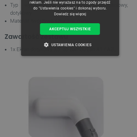
reklam. Jeśli nie wyrażasz na to zgody przejdź
Typ wyświetlacza: 3,5'' IPS, pojemnościowy,
do "Ustawienia cookies" i dokonaj wyboru.
dotykowy
Dowiedz się więcej
Materiał: tworzywo sztuczne, metal
AKCEPTUJ WSZYSTKIE
Zawartość zestawu
USTAWIENIA COOKIES
1x Ekran dotykowy 3,5'' do Bambu Lab A1 / A2L
NIEZBĘDNE
WYDAJNOŚĆ
TARGETOWANIE
FUNKCJONALNOŚĆ
Niezbędne
Wydajność
Targetowanie
Funkcjonalność
Niezbędne pliki cookie umożliwiają korzystanie z