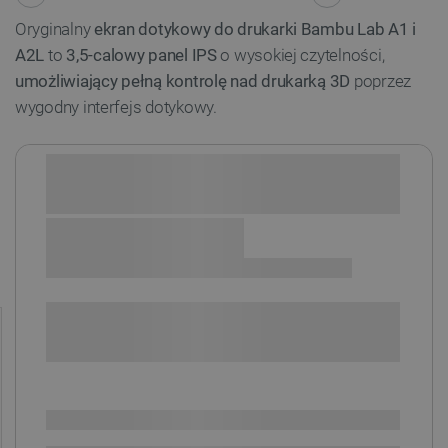
Oryginalny
ekran dotykowy do drukarki Bambu Lab A1 i
A2L
to
3,5-calowy panel IPS
o wysokiej czytelności,
umożliwiający pełną kontrolę nad drukarką 3D
poprzez
wygodny interfejs dotykowy.
Sprawdź opcje płatności i finansowania:
+
-
DODAJ DO KOSZYKA
SPRAWDŹ ILOŚĆ
Dostępny
Wysyłka
24h