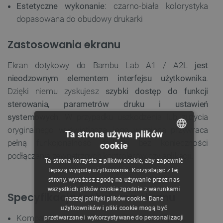
Estetyczne wykonanie
: czarno-biała kolorystyka
dopasowana do obudowy drukarki
Zastosowania ekranu
Ekran dotykowy do Bambu Lab A1 / A2L
jest
nieodzownym elementem interfejsu użytkownika
.
Dzięki niemu zyskujesz
szybki dostęp do funkcji
sterowania, parametrów druku i ustawień
systemowych
. W przypadku uszkodzenia lub zużycia
oryginalnego wyświetlacza, jego wymiana przywraca
Ta strona używa plików
pełną funkcjonalność drukarki bez konieczności
cookie
POLISH
podłączania zewnętrznych kontrolerów czy aplikacji.
Ta strona korzysta z plików cookie, aby zapewnić
CZECH
lepszą wygodę użytkowania. Korzystając z tej
strony, wyrażasz zgodę na używanie przez nas
ENGLISH
wszystkich plików cookie zgodnie z warunkami
Specyfikacja techniczna ekranu
naszej polityki plików cookie. Dane
GERMAN
użytkowników i pliki cookie mogą być
Kompatybilność: drukarka Bambu Lab A1, A2L
przetwarzane i wykorzystywane do personalizacji