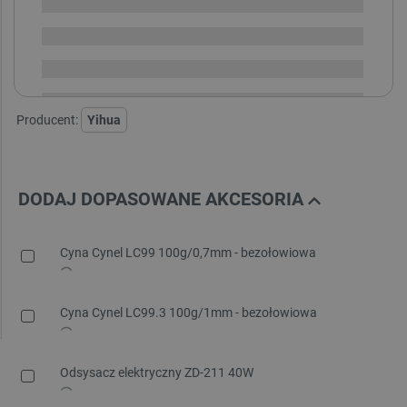
Dostępny
Wysyłka
24h
Dostawa
od 8,99 PLN
30 dni
na zwrot
Producent:
Yihua
DODAJ DOPASOWANE AKCESORIA
Cyna Cynel LC99 100g/0,7mm - bezołowiowa
Cyna Cynel LC99.3 100g/1mm - bezołowiowa
Odsysacz elektryczny ZD-211 40W