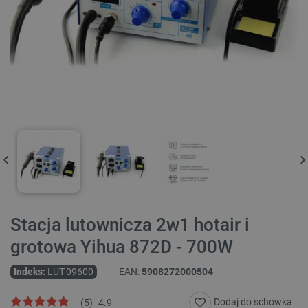
Stacja lutownicza 2w1 hotair i
grotowa Yihua 872D - 700W
Indeks:
LUT-09600
EAN:
5908272000504
Dodaj do schowka
(
5
)
4.9