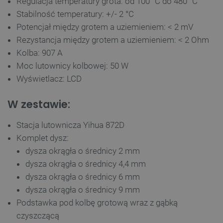
Regulacja temperatury grota: od 100
°C
do 480 °C
Stabilność temperatury: +/- 2 °C
Potencjał między grotem a uziemieniem: < 2 mV
Rezystancja między grotem a uziemieniem: < 2 Ohm
Kolba: 907 A
Moc lutownicy kolbowej: 50 W
Wyświetlacz: LCD
W zestawie:
Stacja lutownicza Yihua 872D
Komplet dysz:
dysza okrągła o średnicy 2 mm
dysza okrągła o średnicy 4,4 mm
dysza okrągła o średnicy 6 mm
dysza okrągła o średnicy 9 mm
Podstawka pod kolbę grotową wraz z gąbką
czyszczącą