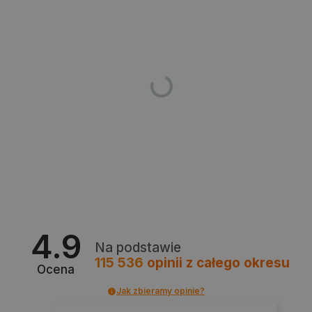
_smvs
.botland.com.pl
4.9
Na podstawie
115 536
opinii
z całego okresu
Ocena
LaSID
Quality Unit LLC
Jak zbieramy opinie?
botland.com.pl