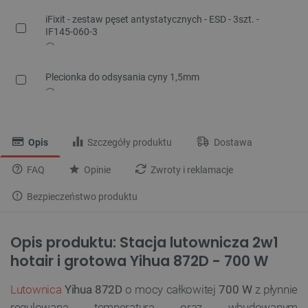
iFixit - zestaw pęset antystatycznych - ESD - 3szt. -
IF145-060-3
Plecionka do odsysania cyny 1,5mm
Opis
Szczegóły produktu
Dostawa
FAQ
Opinie
Zwroty i reklamacje
Bezpieczeństwo produktu
Opis produktu: Stacja lutownicza 2w1
hotair i grotowa Yihua 872D - 700 W
Lutownica
Yihua 872D
o mocy całkowitej
700 W
z płynnie
regulowaną temperaturą oraz wbudowanym