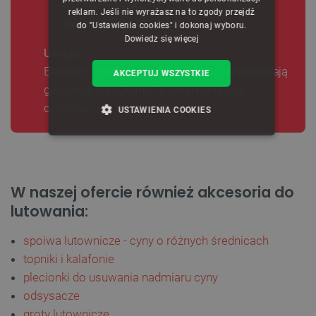
kolorem czerwonym (1 lub 3 śruby w
reklam. Jeśli nie wyrażasz na to zgody przejdź
zależności od modelu).
do "Ustawienia cookies" i dokonaj wyboru.
Dowiedz się więcej
Uwaga
Elementy grzewcze (grzałki) i groty nie podlegają
AKCEPTUJ WSZYSTKIE
gwarancji ani rękojmi i ich wymiana jest
odpłatna.
USTAWIENIA COOKIES
NIEZBĘDNE
WYDAJNOŚĆ
TARGETOWANIE
W naszej ofercie również akcesoria do
lutowania:
FUNKCJONALNOŚĆ
spoiwa lutownicze - cyny o różnych średnicach
topniki i kalafonie
Niezbędne
Wydajność
Targetowanie
plecionki do usuwania nadmiaru cyny
odsysacze
Funkcjonalność
groty lutownicze