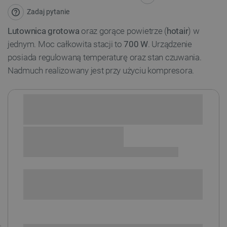
Zadaj pytanie
Lutownica grotowa
oraz gorące powietrze (
hotair
) w
jednym. Moc całkowita stacji to
700 W
. Urządzenie
posiada regulowaną temperaturę oraz stan czuwania.
Nadmuch realizowany jest przy użyciu kompresora.
Sprawdź opcje płatności i finansowania:
+
-
DODAJ DO KOSZYKA
SPRAWDŹ ILOŚĆ