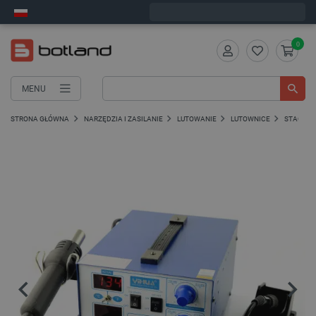
Zamów w ciągu:
1
:
30
:
54
, a wyślemy dziś!
0
MENU
STRONA GŁÓWNA
NARZĘDZIA I ZASILANIE
LUTOWANIE
LUTOWNICE
STACJE 