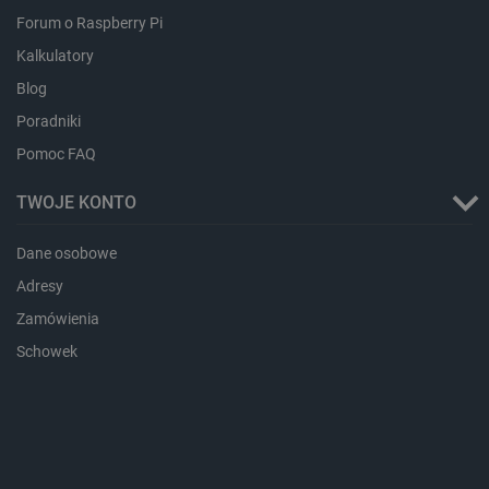
Forum o Raspberry Pi
Kalkulatory
Blog
critAccountId
botland.com.pl
Poradniki
Pomoc FAQ
TWOJE KONTO
Dane osobowe
Adresy
Zamówienia
Schowek
Storage declaration
Storage
Nazwa
Opis
type
_uetvid_exp
Pamięć