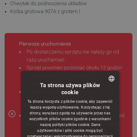
Chwytak do podnoszenia układów
Kolba grotowa 907A z grotem I
Pierwsze uruchomienie
Po dostarczeniu sprzętu nie należy go od
razu uruchamiać.
Sprzęt powinien pozostać około 12 godzin
w temperaturze pokojowej przed
uruchomieniem.
Ta strona używa plików
Wszelkie zgłoszenia usterek,
cookie
POLISH
spowodowane przedwczesnym
Ta strona korzysta z plików cookie, aby zapewnić
CZECH
uruchomieniem sprzętu będą odrzucane.
lepszą wygodę użytkowania. Korzystając z tej
strony, wyrażasz zgodę na używanie przez nas
Należy całkowicie wykręcić śrubę/śruby od
ENGLISH
wszystkich plików cookie zgodnie z warunkami
spodu stacji, jeżeli źródłem nawiewu jest.
naszej polityki plików cookie. Dane
GERMAN
kompresor. Śruby te są zaznaczone
użytkowników i pliki cookie mogą być
przetwarzane i wykorzystywane do personalizacji