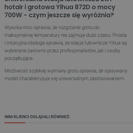
hotair i grotowa Yihua 872D o mocy
700W - czym jeszcze się wyróżnia?
VISITOR_PRIVACY_METADATA
YouTube
.youtube.com
Wysoka moc sprawia, że rozgrzanie grotu do
maksymalnej temperatury nie zajmuje dużo czasu. Prosta
i intuicyjna obsługa sprawia, że stacje lutownicze Yihua są
wybierane zarówno przez profesjonalistów, jak i osoby
początkujące.
Możliwość szybkiej wymiany grotu sprawia, że opisywany
model charakteryzuje się uniwersalnym zastosowaniem.
__cf_bm
Cloudflare Inc.
.inpost.pl
INNI KLIENCI OGLĄDALI RÓWNIEŻ: