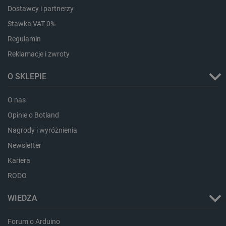
Dostawcy i partnerzy
CookieScriptConsent
CookieScript
botland.com.pl
Stawka VAT 0%
Regulamin
Reklamacje i zwroty
O SKLEPIE
O nas
Opinie o Botland
Nagrody i wyróżnienia
LaVisitorId_Ym90bGFuZC5sYWRlc2suY29tLw
.botland.com.pl
Newsletter
Kariera
RODO
critCartData
botland.com.pl
WIEDZA
Forum o Arduino