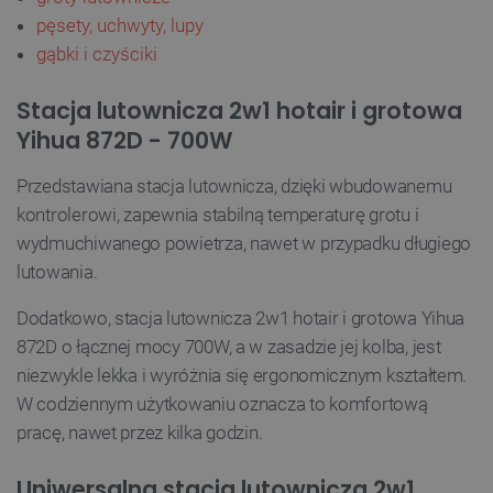
Niezbędne pliki cookie umożliwiają korzystanie z
pęsety,
uchwyty, lupy
podstawowych funkcji strony internetowej, takich
jak logowanie użytkownika i zarządzanie kontem.
gąbki i czyściki
Bez niezbędnych plików cookie nie można
prawidłowo korzystać ze strony internetowej.
Stacja lutownicza 2w1 hotair i grotowa
Provider /
Nazwa
Domena
Yihua 872D - 700W
PrestaShop-[abcdef0123456789]{32}
.botland.com.pl
Przedstawiana stacja lutownicza, dzięki wbudowanemu
kontrolerowi, zapewnia stabilną temperaturę grotu i
wydmuchiwanego powietrza, nawet w przypadku długiego
_lb
.botland.com.pl
lutowania.
Dodatkowo, stacja lutownicza 2w1 hotair i grotowa Yihua
872D o łącznej mocy 700W, a w zasadzie jej kolba, jest
niezwykle lekka i wyróżnia się ergonomicznym kształtem.
W codziennym użytkowaniu oznacza to komfortową
pracę, nawet przez kilka godzin.
Uniwersalna stacja lutownicza 2w1
Polityce prywatności Google