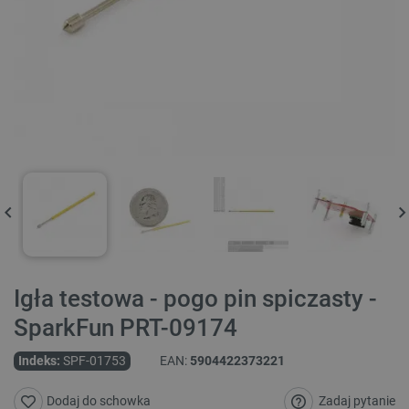
Igła testowa - pogo pin spiczasty -
SparkFun PRT-09174
Indeks:
SPF-01753
EAN:
5904422373221
Zadaj pytanie
Dodaj do schowka