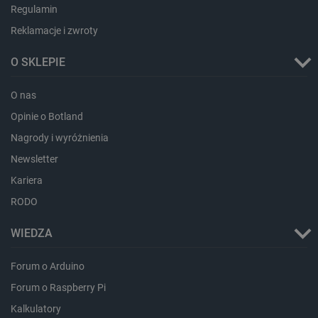
Regulamin
isListDisplay
botland.com.pl
Reklamacje i zwroty
O SKLEPIE
O nas
_lb_ccc
.botland.com.pl
Opinie o Botland
Nagrody i wyróżnienia
Newsletter
Kariera
RODO
WIEDZA
Forum o Arduino
Forum o Raspberry Pi
critData
botland.com.pl
Kalkulatory