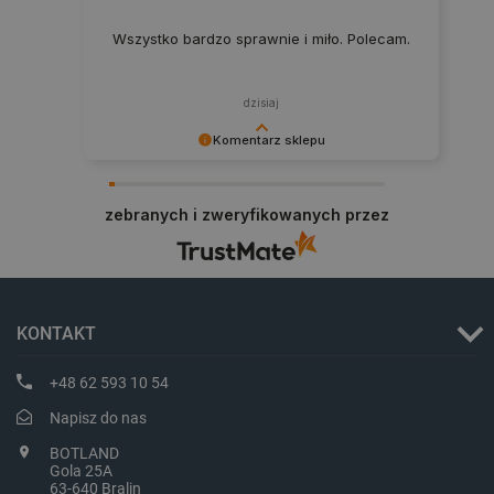
Wszystko bardzo sprawnie i miło. Polecam.
PHPSESSID
PHP.net
dzisiaj
botland.com.pl
Komentarz sklepu
Dziękujemy za najwyższą ocenę. Cieszymy się,
że nasz sprzęt trafił w dobre ręce. Polecamy się
zebranych i zweryfikowanych przez
na przyszłość.
KONTAKT
+48 62 593 10 54
Napisz do nas
BOTLAND
Gola 25A
63-640 Bralin