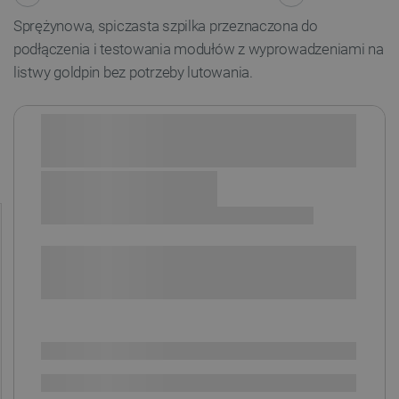
Sprężynowa, spiczasta szpilka przeznaczona do
podłączenia i testowania modułów z wyprowadzeniami na
listwy goldpin bez potrzeby lutowania.
Sprawdź opcje płatności i finansowania:
+
-
DODAJ DO KOSZYKA
SPRAWDŹ ILOŚĆ
Dostępny
Wysyłka
24h