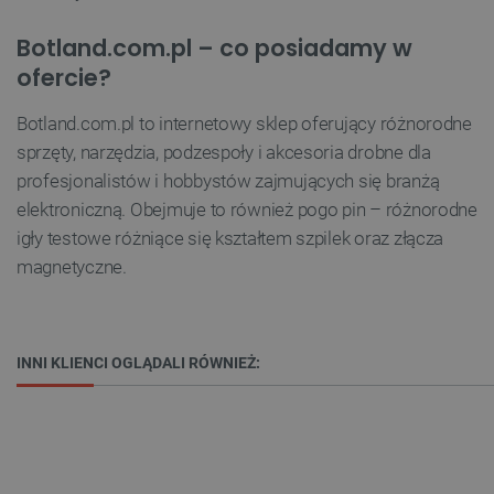
FUNKCJONALNOŚĆ
Botland.com.pl – co posiadamy w
ofercie?
Botland.com.pl to internetowy sklep oferujący różnorodne
Niezbędne
Wydajność
Targetowanie
sprzęty, narzędzia, podzespoły i akcesoria drobne dla
Funkcjonalność
profesjonalistów i hobbystów zajmujących się branżą
Niezbędne pliki cookie umożliwiają korzystanie z
elektroniczną. Obejmuje to również pogo pin – różnorodne
podstawowych funkcji strony internetowej, takich
igły testowe różniące się kształtem szpilek oraz złącza
jak logowanie użytkownika i zarządzanie kontem.
Bez niezbędnych plików cookie nie można
magnetyczne.
prawidłowo korzystać ze strony internetowej.
Provider /
Nazwa
Domena
PrestaShop-[abcdef0123456789]{32}
.botland.com.pl
INNI KLIENCI OGLĄDALI RÓWNIEŻ:
_lb
.botland.com.pl