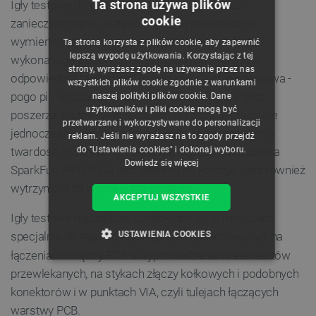
Ta strona używa plików
Igły testowe ulegają stałej eksploatacji, a także
cookie
zanieczyszczeniu, dlatego należy systematycznie
POLISH
wymieniać je na nowe. Jednakże wybór produktu
Ta strona korzysta z plików cookie, aby zapewnić
CZECH
lepszą wygodę użytkowania. Korzystając z tej
wykonanego z dobrych jakościowo materiałów, w
strony, wyrażasz zgodę na używanie przez nas
ENGLISH
odpowiedniej technologii (przykładem jest igła testowa -
wszystkich plików cookie zgodnie z warunkami
pogo pin spiczasty - SparkFun PRT-09174) nie tylko
naszej polityki plików cookie. Dane
GERMAN
użytkowników i pliki cookie mogą być
poszerza zastosowanie, zapewnia precyzję pracy, ale
przetwarzane i wykorzystywane do personalizacji
jednocześnie zmniejsza zużycie. Duże znaczenie ma
reklam. Jeśli nie wyrażasz na to zgody przejdź
do "Ustawienia cookies" i dokonaj wyboru.
twardość i pokrycie igły testowej. Sprężynowa szpilka
Dowiedz się więcej
SparkFun PRT-09174 jest odporna na korozję. Jest również
wytrzymała na wysokie temperatury.
AKCEPTUJ WSZYSTKIE
Igły testowe najczęściej sondowane są w miejscach
USTAWIENIA COOKIES
specjalnie do tego przeznaczonych (polach
), na
test pad
łączeniach między PCB a wyprowadzeniami elementów
NIEZBĘDNE
WYDAJNOŚĆ
przewlekanych, na stykach złączy kołkowych i podobnych
konektorów i w punktach VIA, czyli tulejach łączących
TARGETOWANIE
warstwy PCB.