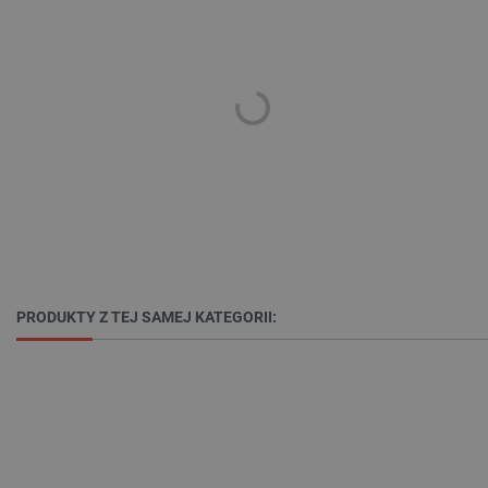
Polityce prywatności Google
VISITOR_PRIVACY_METADATA
YouTube
.youtube.com
PRODUKTY Z TEJ SAMEJ KATEGORII: