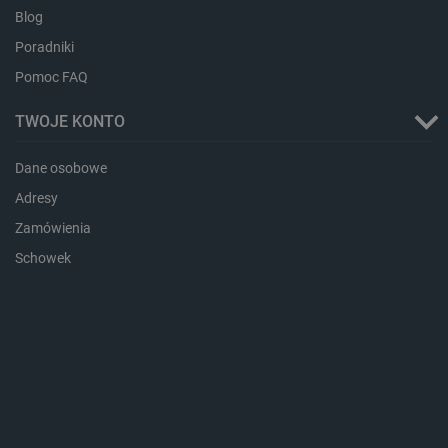
Blog
Poradniki
Pomoc FAQ
TWOJE KONTO
Dane osobowe
Adresy
CookieScriptConsent
CookieScript
botland.com.pl
Zamówienia
Schowek
LaVisitorId_Ym90bGFuZC5sYWRlc2suY29tLw
.botland.com.pl