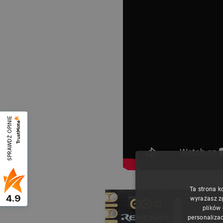
SPRAWDŹ OPINIE
Ta strona k
4.9
wyrażasz z
plików
personalizac