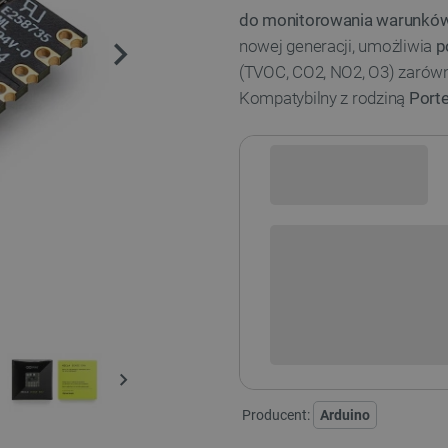
do monitorowania warunkó
nowej generacji, umożliwia
p
(TVOC, CO2, NO2, O3) zarówn
Kompatybilny z rodziną
Port
Sprawdź opcje płatności i finan
POWIADOM O DO
Producent:
Arduino