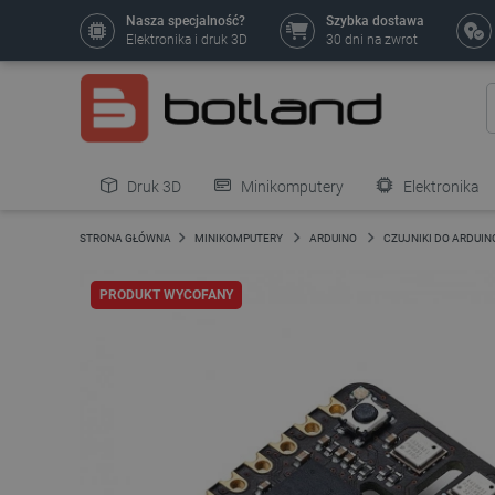
Nasza specjalność?
Szybka dostawa
Elektronika i druk 3D
30 dni na zwrot
Druk 3D
Minikomputery
Elektronika
Pozostałe
STRONA GŁÓWNA
MINIKOMPUTERY
ARDUINO
CZUJNIKI DO ARDUIN
PRODUKT WYCOFANY