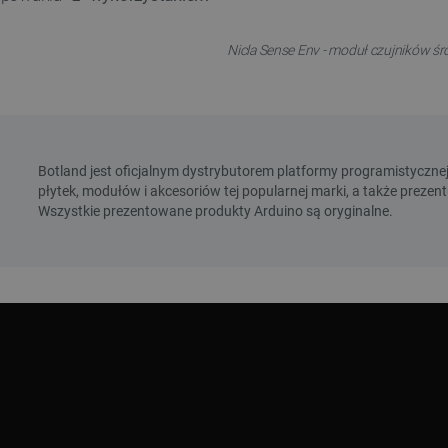
Nicla Sense Env - moduł czujników 