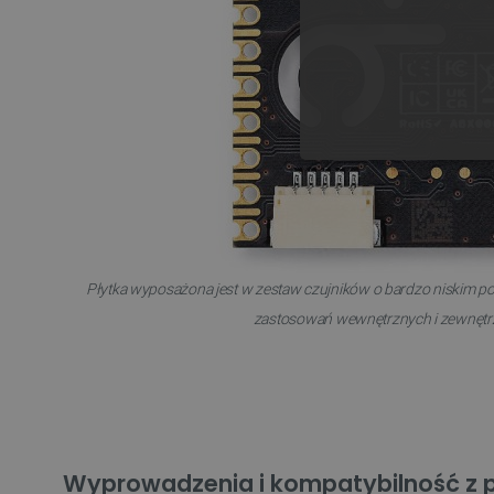
NIE
Płytka wyposażona jest w zestaw czujników o bardzo niskim 
Niezbędne pliki cookie umożl
zastosowań wewnętrznych i zewnętr
Bez niezbędnych plików cooki
Nazwa
PrestaShop-[abcdef0123456
_lb
Wyprowadzenia i kompatybilność z p