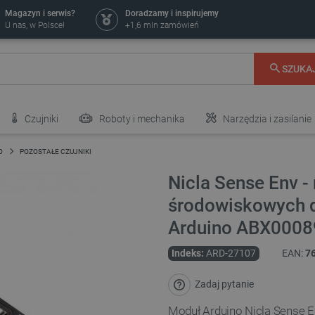
Magazyn i serwis?
Doradzamy i inspirujemy
U nas, w Polsce!
+1,6 mln zamówień
SZUKA
Czujniki
Roboty i mechanika
Narzędzia i zasilanie
O
POZOSTAŁE CZUJNIKI
Nicla Sense Env -
środowiskowych d
Arduino ABX0008
Indeks:
ARD-27107
EAN:
7
Zadaj pytanie
Moduł Arduino Nicla Sense 