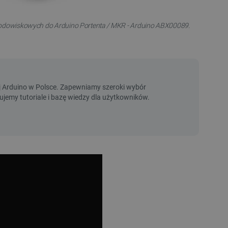
środowiskowych do Arduino Portenta / MKR - Arduino ABX00089.