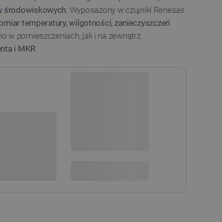
w środowiskowych
. Wyposażony w czujniki Renesas
omiar temperatury, wilgotności, zanieczyszczeń
o w pomieszczeniach, jak i na zewnątrz.
enta i MKR
.
Brak zaplanowanej dostawy
i
Chwilowo niedostępny
sowania:
Dostawa
od 8,99 PLN
30 dni
na zwrot
STĘPNOŚCI