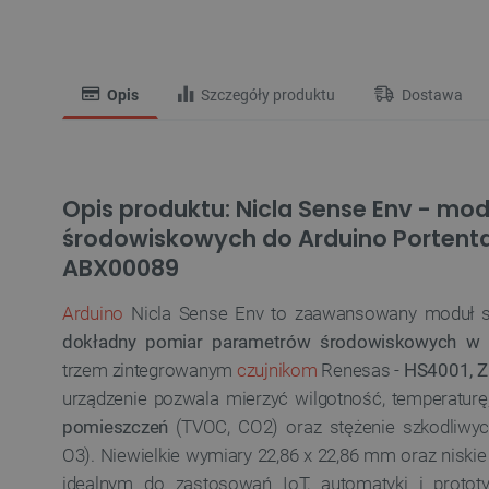
Opis
Szczegóły produktu
Dostawa
Opis produktu: Nicla Sense Env - mod
środowiskowych do Arduino Portenta
ABX00089
Arduino
Nicla Sense Env to zaawansowany moduł se
dokładny pomiar parametrów środowiskowych w c
trzem zintegrowanym
czujnikom
Renesas -
HS4001, 
urządzenie pozwala mierzyć wilgotność, temperaturę
pomieszczeń
(TVOC, CO2) oraz stężenie szkodliw
O3). Niewielkie wymiary 22,86 x 22,86 mm oraz niskie
idealnym do zastosowań IoT, automatyki i proto