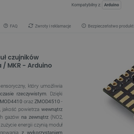
Kompatybilny z:
Arduino
FAQ
Zwroty i reklamacje
Bezpieczeństwo produkt
uł czujników
 / MKR - Arduino
nsoryczny, który umożliwia
zasie rzeczywistym
. Dzięki
ZMOD4410
oraz
ZMOD4510
-
, jakość powietrza
wewnątrz
ych gazów
na zewnątrz
(NO2,
 zużycie energii czynią moduł
typowania
z wykorzystaniem