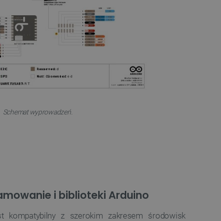
a, zwiększając wydajność
ytkownika.
ny do przechowywania zgody
ności dla ich interakcji z
otyczące zgody
ityki i ustawienia
e ich preferencje zostaną
sesjach.
różniania ludzi i botów. Jest
ernetowej, ponieważ
ch raportów na temat
ternetowej.
różniania ludzi i botów. Jest
Schemat wyprowadzeń.
ernetowej, ponieważ
ch raportów na temat
ternetowej.
likacje oparte na języku
ogólnego przeznaczenia
ch sesji użytkownika.
rowana losowo, sposób jej
 dla witryny, ale dobrym
nie statusu zalogowanego
mi.
owanie i biblioteki Arduino
ny do zarządzania stanem
ania stron.
st kompatybilny z szerokim zakresem środowisk