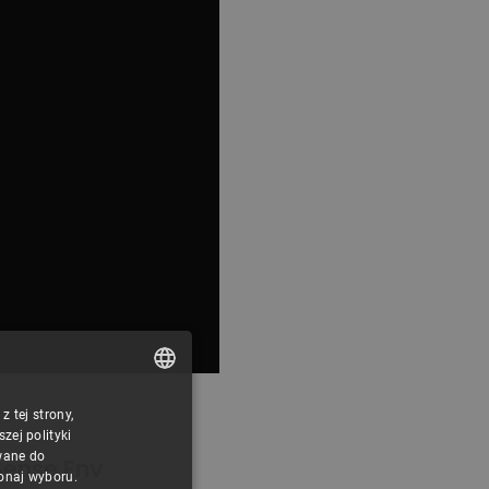
 tej strony,
POLISH
ej polityki
CZECH
wane do
Sense Env
konaj wyboru.
ENGLISH