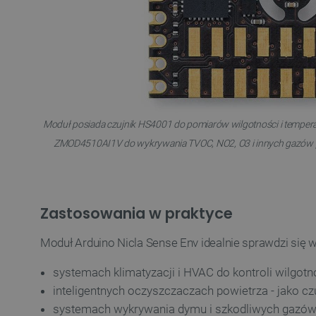
LaSID
__cf_bm
isListDisplay
Moduł posiada czujnik HS4001 do pomiarów wilgotności i tempera
_lb_ccc
ZMOD4510AI1V do wykrywania TVOC, NO2, O3 i innych gazów przy
critData
Zastosowania w praktyce
Moduł Arduino Nicla Sense Env idealnie sprawdzi się w
CookieScriptConsent
systemach klimatyzacji i HVAC do kontroli wilgotno
inteligentnych oczyszczaczach powietrza - jako c
LaVisitorId_Ym90bGFuZC5
systemach wykrywania dymu i szkodliwych gazó