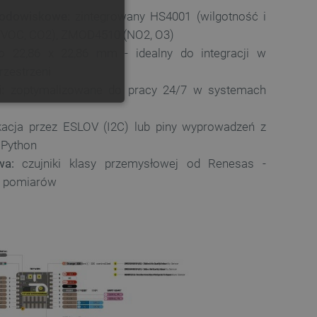
rodowiskowe:
zintegrowany HS4001 (wilgotność i
GERMAN
TVOC, CO2), ZMOD4510 (NO2, O3)
o 22,86 x 22,86 mm - idealny do integracji w
rzestrzeni
:
zoptymalizowane do pracy 24/7 w systemach
ONALNOŚĆ
acja przez ESLOV (I2C) lub piny wyprowadzeń z
oPython
wa:
czujniki klasy przemysłowej od Renesas -
ć pomiarów
ownika i zarządzanie kontem.
any do działania sklepu
p.
ny do celów bilansowania
ia, że żądania stron
ne do tego samego serwera