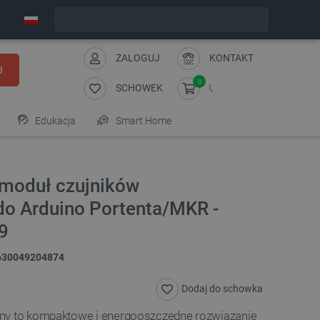
Wyślemy w poniedziałek
ZALOGUJ
KONTAKT
J
0
SCHOWEK
Edukacja
Smart Home
 moduł czujników
o Arduino Portenta/MKR -
9
630049204874
Dodaj do schowka
Env to kompaktowe i energooszczędne rozwiązanie