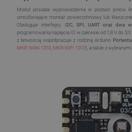
Moduł posiada wyprowadzenia w postaci pinów kr
umożliwiające montaż powierzchniowy lub klasyczne 
VISITOR_PRIVACY_METAD
Obsługuje interfejsy:
I2C, SPI, UART oraz dwa w
Polityce prywa
programowania napięcia IO w zakresie od 1,8 V do 3,3 
z łatwością współpracuje z rodziną Arduino
Portenta
__cf_bm
MKR WAN 1310
,
MKR WiFi 1010
), a także z wybranym
__cf_bm
PHPSESSID
_smvs