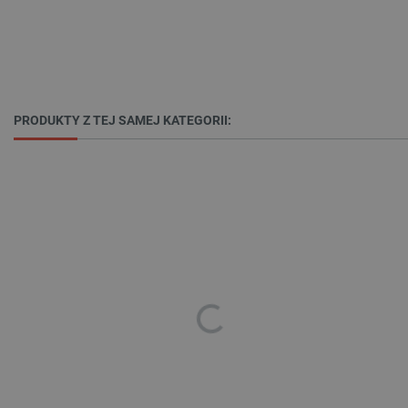
_uetvid
Pamięć
lokalna
_smsps
Pamięć
lokalna
lastExternalReferrer
Pamięć
lokalna
PRODUKTY Z TEJ SAMEJ KATEGORII:
ea_lu_ts
Pamięć
lokalna
ea_gu_ts
Pamięć
lokalna
_gcl_ls
Pamięć
lokalna
_smps
Pamięć
lokalna
luigis.env.v2.159265-
Pamięć
182023
sesji
_uetsid_exp
Pamięć
lokalna
_uetsid
Pamięć
lokalna
_smsp-r-65208
Pamięć