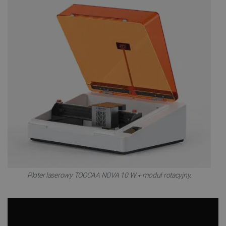
Ploter laserowy TOOCAA NOVA 10 W + moduł rotacyjny.