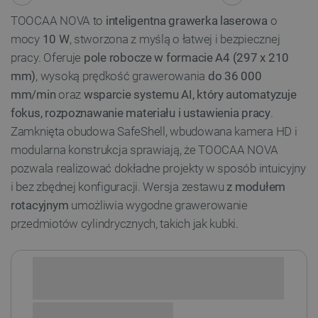
TOOCAA NOVA to
inteligentna grawerka laserowa
o
mocy
10 W
, stworzona z myślą o łatwej i bezpiecznej
pracy. Oferuje
pole robocze w formacie A4 (297 x 210
mm)
, wysoką prędkość grawerowania
do 36 000
mm/min
oraz
wsparcie systemu AI, który automatyzuje
fokus, rozpoznawanie materiału i ustawienia pracy
.
Zamknięta obudowa SafeShell, wbudowana kamera HD i
modularna konstrukcja sprawiają, że TOOCAA NOVA
pozwala realizować dokładne projekty w sposób intuicyjny
i bez zbędnej konfiguracji. Wersja zestawu
z modułem
rotacyjnym
umożliwia wygodne grawerowanie
przedmiotów cylindrycznych, takich jak kubki.
Sprawdź opcje płatności i finansowania: