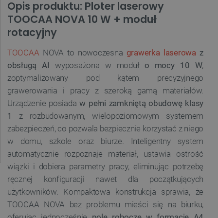
Opis produktu: Ploter laserowy
TOOCAA NOVA 10 W + moduł
rotacyjny
TOOCAA
NOVA to nowoczesna
grawerka laserowa
z
obsługą AI
wyposażona w moduł
o mocy 10 W
,
zoptymalizowany pod kątem precyzyjnego
grawerowania i pracy z szeroką gamą materiałów.
Urządzenie posiada
w pełni zamkniętą obudowę klasy
1
z rozbudowanym, wielopoziomowym systemem
zabezpieczeń, co pozwala bezpiecznie korzystać z niego
w domu, szkole oraz biurze. Inteligentny system
automatycznie rozpoznaje materiał, ustawia ostrość
wiązki i dobiera parametry pracy, eliminując potrzebę
ręcznej konfiguracji nawet dla początkujących
użytkowników. Kompaktowa konstrukcja sprawia, że
TOOCAA NOVA bez problemu mieści się na biurku,
oferując jednocześnie
pole robocze w formacie A4