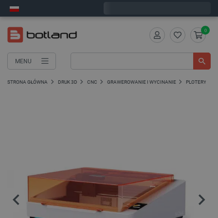
Wyślemy w poniedziałek
0
MENU
STRONA GŁÓWNA
DRUK 3D
CNC
GRAWEROWANIE I WYCINANIE
PLOTERY LAS