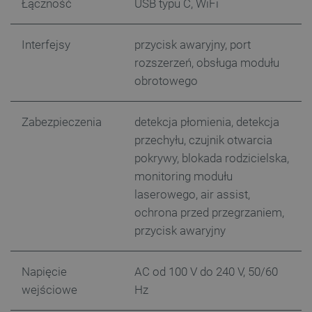
Łączność
USB typu C, WiFi
Interfejsy
przycisk awaryjny, port
rozszerzeń, obsługa modułu
obrotowego
Zabezpieczenia
detekcja płomienia, detekcja
przechyłu, czujnik otwarcia
CookieScriptConsent
CookieScript
botland.com.pl
pokrywy, blokada rodzicielska,
monitoring modułu
laserowego, air assist,
ochrona przed przegrzaniem,
przycisk awaryjny
Napięcie
AC od 100 V do 240 V, 50/60
wejściowe
Hz
LaVisitorId_Ym90bGFuZC5sYWRlc2suY29tLw
.botland.com.pl