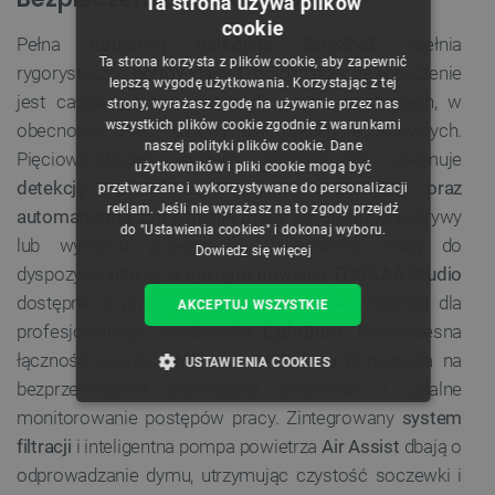
Ta strona używa plików
cookie
POLISH
Pełna
obudowa ochronna SafeShell
spełnia
Ta strona korzysta z plików cookie, aby zapewnić
rygorystyczne
normy klasy 1
, co oznacza, że urządzenie
CZECH
lepszą wygodę użytkowania. Korzystając z tej
jest całkowicie bezpieczne do użytku w domach, w
strony, wyrażasz zgodę na używanie przez nas
ENGLISH
wszystkich plików cookie zgodnie z warunkami
obecności dzieci czy w placówkach edukacyjnych.
naszej polityki plików cookie. Dane
GERMAN
Pięciowarstwowy system zabezpieczeń obejmuje
użytkowników i pliki cookie mogą być
detekcję płomienia, czujnik przechyłu oraz
przetwarzane i wykorzystywane do personalizacji
reklam. Jeśli nie wyrażasz na to zgody przejdź
automatyczne zatrzymanie pracy
po otwarciu pokrywy
do "Ustawienia cookies" i dokonaj wyboru.
lub wykryciu przegrzania. Użytkownicy mają do
Dowiedz się więcej
dyspozycji intuicyjne
oprogramowanie TOOCAA Studio
dostępne w przeglądarce, a także pełne wsparcie dla
AKCEPTUJ WSZYSTKIE
profesjonalnego środowiska
LightBurn
. Nowoczesna
łączność poprzez
WiFi oraz USB typu C
pozwala na
USTAWIENIA COOKIES
bezprzewodowe przesyłanie projektów i zdalne
NIEZBĘDNE
WYDAJNOŚĆ
monitorowanie postępów pracy. Zintegrowany
system
filtracji
i inteligentna pompa powietrza
Air Assist
dbają o
TARGETOWANIE
odprowadzanie dymu, utrzymując czystość soczewki i