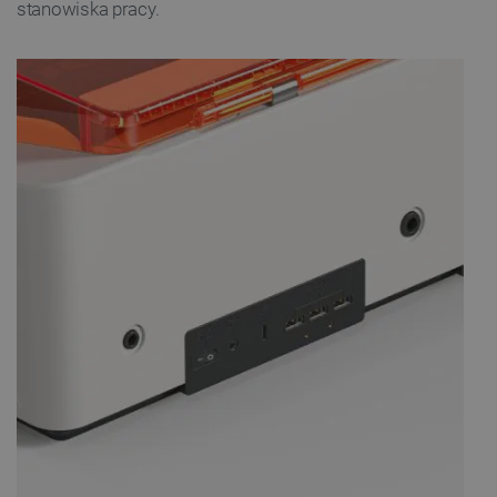
stanowiska pracy.
FUNKCJONALNOŚĆ
Niezbędne
Wydajność
Targetowanie
Funkcjonalność
Niezbędne pliki cookie umożliwiają korzystanie z
podstawowych funkcji strony internetowej, takich
jak logowanie użytkownika i zarządzanie kontem.
Bez niezbędnych plików cookie nie można
prawidłowo korzystać ze strony internetowej.
Provider /
Nazwa
Domena
PrestaShop-[abcdef0123456789]{32}
.botland.com.pl
_lb
.botland.com.pl