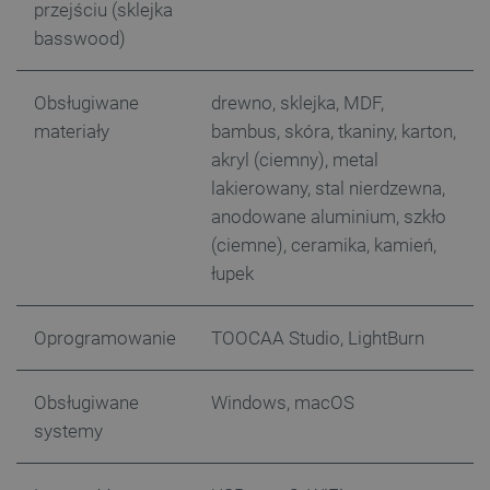
przejściu (sklejka
basswood)
isListDisplay
botland.com.pl
Obsługiwane
drewno, sklejka, MDF,
materiały
bambus, skóra, tkaniny, karton,
akryl (ciemny), metal
_lb_ccc
.botland.com.pl
lakierowany, stal nierdzewna,
anodowane aluminium, szkło
(ciemne), ceramika, kamień,
łupek
Oprogramowanie
TOOCAA Studio, LightBurn
Obsługiwane
Windows, macOS
systemy
critData
botland.com.pl