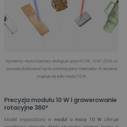
Wymienny moduł laserowy obsługuje opcje
IR 2 W
,
10 W
i
20 W
, co
pozwala dostosować się do szerokiej gamy materiałów. W zestawie
znajduje się tylko moduł 10 W.
Precyzja modułu 10 W i grawerowanie
rotacyjne 360°
Model wyposażony w
moduł o mocy 10 W
oferuje
wyjątkową precyzję dzięki skupionej plamce lasera o