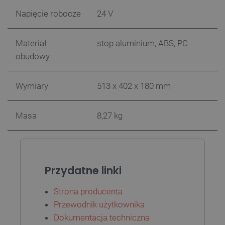
Napięcie robocze
24 V
critCartData
botland.com.pl
Materiał
stop aluminium, ABS, PC
obudowy
Wymiary
513 x 402 x 180 mm
Masa
8,27 kg
critAccountId
botland.com.pl
Przydatne linki
Strona producenta
Przewodnik użytkownika
Dokumentacja techniczna