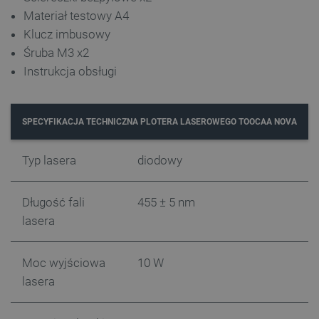
Materiał testowy A4
Klucz imbusowy
Śruba M3 x2
PHPSESSID
PHP.net
Instrukcja obsługi
botland.com.pl
SPECYFIKACJA TECHNICZNA PLOTERA LASEROWEGO TOOCAA NOVA
Typ lasera
diodowy
Długość fali
455 ± 5 nm
lasera
Moc wyjściowa
10 W
lasera