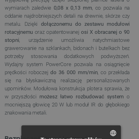
wymiarach zaledwie
0,08 x 0,13 mm
, co pozwala na
oddanie najdrobniejszych detali na drewnie, skórze czy
metalu. Dzięki
dołączonemu do zestawu modułowi
rotacyjnemu
oraz opatentowanej
osi X obracanej o 90
stopni
, urządzenie umożliwia natychmiastowe
grawerowanie na szklankach, bidonach i butelkach bez
potrzeby stosowania dodatkowych podwyższeń.
Wydajny system PowerCore pozwala na osiągnięcie
prędkości roboczej
do 36 000 mm/min
, co przekłada
się na błyskawiczną realizację personalizowanych
upominków. Modułowa konstrukcja plotera sprawia, że
w przyszłości
możesz łatwo rozbudować system
o
mocniejszą głowicę 20 W lub moduł IR do głębokiego
znakowania metali.
Bezpieczeństwo i łączność