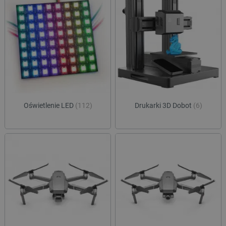
Oświetlenie LED
(112)
Drukarki 3D Dobot
(6)
critData
botland.com.pl