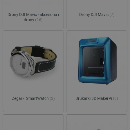
CookieScriptConsent
CookieScript
Drony DJI Mavic - akcesoria i
Drony DJI Mavic
(7)
botland.com.pl
drony
(16)
LaVisitorId_Ym90bGFuZC5sYWRlc2suY29tLw
.botland.com.pl
Zegarki SmartWatch
(3)
Drukarki 3D MakerPi
(3)
critCartData
botland.com.pl