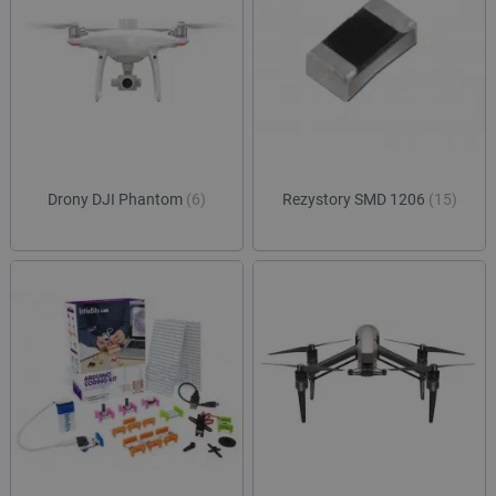
critAccountId
botland.com.pl
Drony DJI Phantom
(6)
Rezystory SMD 1206
(15)
Storage declaration
Storage
Nazwa
Opis
type