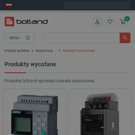
Zamów w ciągu:
0
:
27
:
56
, a wyślemy dziś!
0
MENU
STRONA GŁÓWNA
POZOSTAŁE
PRODUKTY WYCOFANE
Produkty wycofane
Produkty, których sprzedaż została zakończona.