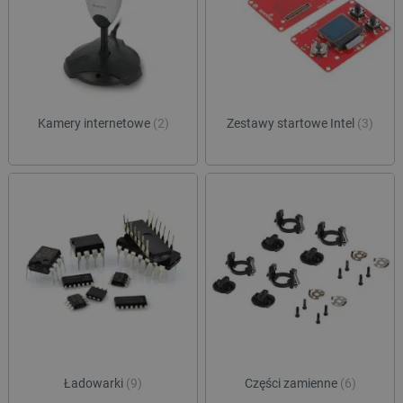
Niezbędne pliki cookie umożliwiają korzystanie z
podstawowych funkcji strony internetowej, takich
jak logowanie użytkownika i zarządzanie kontem.
Bez niezbędnych plików cookie nie można
prawidłowo korzystać ze strony internetowej.
Provider /
Nazwa
Domena
Kamery internetowe
(2)
Zestawy startowe Intel
(3)
PrestaShop-[abcdef0123456789]{32}
.botland.com.pl
_lb
.botland.com.pl
Ładowarki
(9)
Części zamienne
(6)