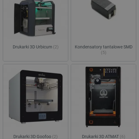
lokalna
ea_gu_ts
Pamięć
lokalna
_gcl_ls
Pamięć
lokalna
_smps
Pamięć
lokalna
Drukarki 3D Urbicum
(2)
Kondensatory tantalowe SMD
luigis.env.v2.159265-
Pamięć
(5)
182023
sesji
_uetsid_exp
Pamięć
lokalna
_uetsid
Pamięć
lokalna
_smsp-r-65208
Pamięć
lokalna
cartSkuToUrl
Pamięć
lokalna
lastExternalReferrerTime
Pamięć
lokalna
smsr
Pamięć
lokalna
Drukarki 3D Goofoo
(2)
Drukarki 3D ATMAT
(6)