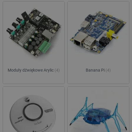
Moduły dźwiękowe Arylic
(4)
Banana Pi
(4)
_smvs
.botland.com.pl
LaSID
Quality Unit LLC
botland.com.pl