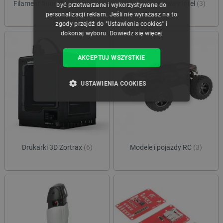
Filament fluorescencyjne
(1)
Moduły i zestawy Intel
(3)
być przetwarzane i wykorzystywane do
personalizacji reklam. Jeśli nie wyrażasz na to
zgody przejdź do "Ustawienia cookies" i
dokonaj wyboru.
Dowiedz się więcej
AKCEPTUJ WSZYSTKIE
USTAWIENIA COOKIES
NIEZBĘDNE
WYDAJNOŚĆ
TARGETOWANIE
Drukarki 3D Zortrax
(6)
Modele i pojazdy RC
(3)
FUNKCJONALNOŚĆ
Niezbędne
Wydajność
Targetowanie
Funkcjonalność