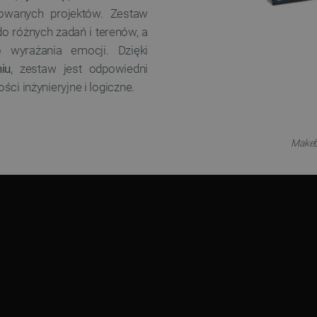
owanych projektów. Zestaw
o różnych zadań i terenów, a
do wyrażania emocji. Dzięki
iu
, zestaw jest odpowiedni
ści inżynieryjne i logiczne.
Makebl