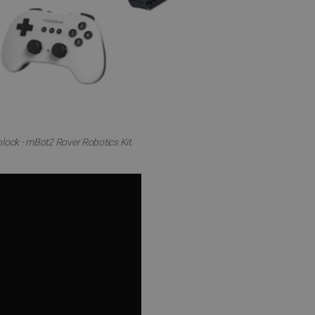
ock - mBot2 Rover Robotics Kit.