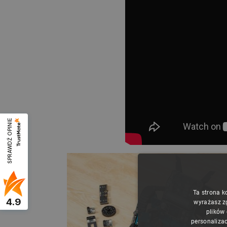
SPRAWDŹ OPINIE
Ta strona k
4.9
wyrażasz z
plików
personalizac