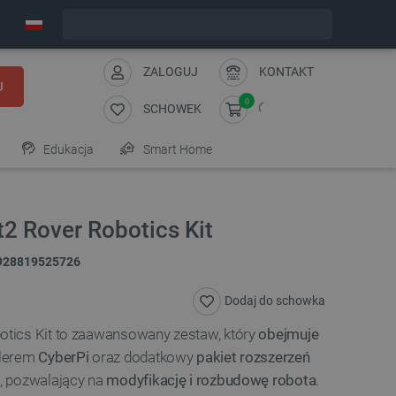
Zamów w ciągu:
11
:
09
:
53
, a wyślemy dziś!
ZALOGUJ
KONTAKT
J
0
SCHOWEK
Edukacja
Smart Home
2 Rover Robotics Kit
928819525726
Dodaj do schowka
tics Kit to zaawansowany zestaw, który
obejmuje
olerem
CyberPi
oraz dodatkowy
pakiet rozszerzeń
, pozwalający na
modyfikację i rozbudowę robota
.