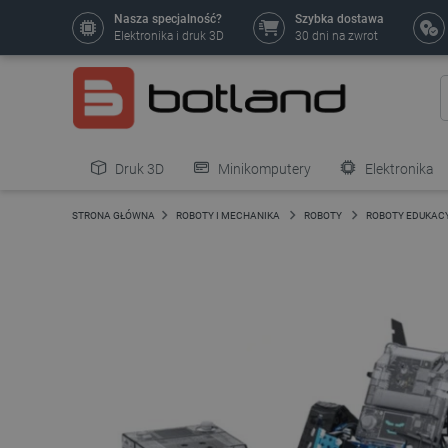
Nasza specjalność?
Szybka dostawa
Elektronika i druk 3D
30 dni na zwrot
Druk 3D
Minikomputery
Elektronika
Pozostałe
STRONA GŁÓWNA
ROBOTY I MECHANIKA
ROBOTY
ROBOTY EDUKAC