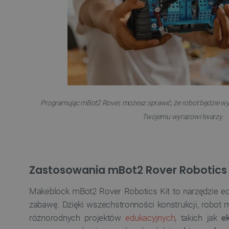
LaSID
__cf_bm
isListDisplay
_lb_ccc
Programując mBot2 Rover, możesz sprawić, że robot będzie wy
Twojemu wyrazowi twarzy.
critData
Zastosowania mBot2 Rover Robotics 
CookieScriptConsent
Makeblock mBot2 Rover Robotics Kit to narzędzie edu
zabawę. Dzięki wszechstronności konstrukcji, robot
różnorodnych projektów
edukacyjnych
, takich jak
e
LaVisitorId_Ym90bGFuZC5