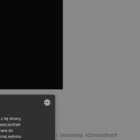
 tej strony,
POLISH
wu
ej polityki
CZECH
wane do
ość rozbudowy robota i tworzenia różnorodnych
konaj wyboru.
ENGLISH