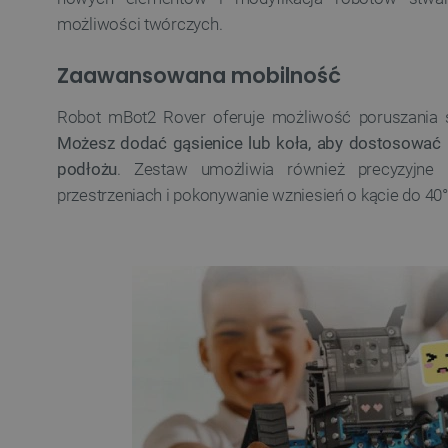
możliwości twórczych.
VISITOR_PRIVACY_METAD
Zaawansowana mobilność
Polityce prywa
Robot mBot2 Rover oferuje możliwość poruszania s
Możesz dodać gąsienice lub koła, aby dostosować 
__cf_bm
podłożu
. Zestaw umożliwia również precyzyjn
przestrzeniach i pokonywanie wzniesień o kącie do 40°
__cf_bm
PHPSESSID
_smvs