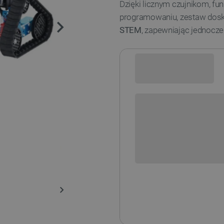
Dzięki licznym czujnikom, fu
programowaniu, zestaw dos
STEM
, zapewniając jednocz
Sprawdź opcje płatności i finan
+
-
DODAJ
Dodatkowa ochrona EasyPr
Dodatkowe 12 mies
Dodatkowe 36 mies