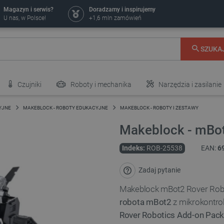
Magazyn i serwis?
Doradzamy i inspirujemy
U nas, w Polsce!
+1,6 mln zamówień
SZUKA
Czujniki
Roboty i mechanika
Narzędzia i zasilanie
YJNE
MAKEBLOCK - ROBOTY EDUKACYJNE
MAKEBLOCK - ROBOTY I ZESTAWY
Makeblock - mBot
Indeks:
ROB-25538
EAN:
6
Zadaj pytanie
Makeblock mBot2 Rover Robo
robota mBot2
z mikrokontr
Rover Robotics Add-on Pack