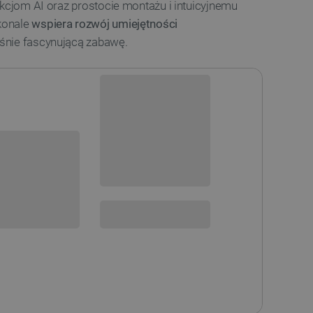
nkcjom AI oraz prostocie montażu i intuicyjnemu
konale
wspiera rozwój umiejętności
eśnie fascynującą zabawę.
Dostępny
Wysyłka
24h
sowania:
Darmowa
dostawa
30 dni
na zwrot
 DO KOSZYKA
SPRAWDŹ ILOŚĆ
otect
i
ięcy ochrony serwisowej
(+139 zł)
ięcy ochrony serwisowej
(+249 zł)