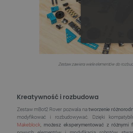
NIE
Zestaw zawiera wiele elementów do rozbu
Niezbędne pliki cookie umożl
Bez niezbędnych plików cooki
Kreatywność i rozbudowa
Nazwa
Zestaw mBot2 Rover pozwala na
tworzenie różnorodn
PrestaShop-[abcdef0123456
modyfikować i rozbudowywać. Dzięki kompatybi
Makeblock
,
możesz eksperymentować z różnymi 
_lb
nowych elementów i modyfikacja robotów stwar