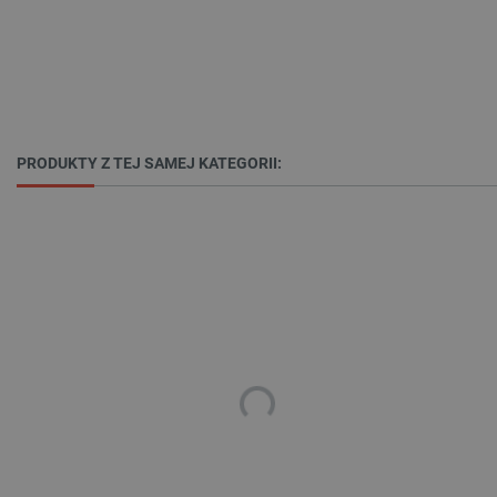
PrestaShop-[abcdef0123456789]{32}
.botland.com.pl
_lb
.botland.com.pl
PRODUKTY Z TEJ SAMEJ KATEGORII:
Polityce prywatności Google
VISITOR_PRIVACY_METADATA
YouTube
.youtube.com