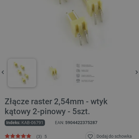
Złącze raster 2,54mm - wtyk
kątowy 2-pinowy - 5szt.
Indeks:
KAB-06791
EAN:
5904422375287
Dodaj do schowka
(
3
)
5