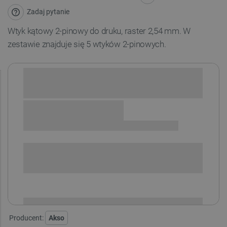
Zadaj pytanie
Wtyk kątowy 2-pinowy do druku, raster 2,54 mm. W
zestawie znajduje się 5 wtyków 2-pinowych.
Sprawdź opcje płatności i finansowania:
SPRAWDŹ ILOŚĆ
i
Niedostępny
Produkt wycofany
Producent:
Akso