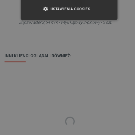
USTAWIENIA COOKIES
Złącze raster 2,54 mm - wtyk kątowy 2-pinowy - 5 szt.
NIEZBĘDNE
WYDAJNOŚĆ
TARGETOWANIE
FUNKCJONALNOŚĆ
INNI KLIENCI OGLĄDALI RÓWNIEŻ:
Niezbędne
Wydajność
Targetowanie
Funkcjonalność
Niezbędne pliki cookie umożliwiają korzystanie z
podstawowych funkcji strony internetowej, takich
jak logowanie użytkownika i zarządzanie kontem.
Bez niezbędnych plików cookie nie można
prawidłowo korzystać ze strony internetowej.
Provider /
Nazwa
Domena