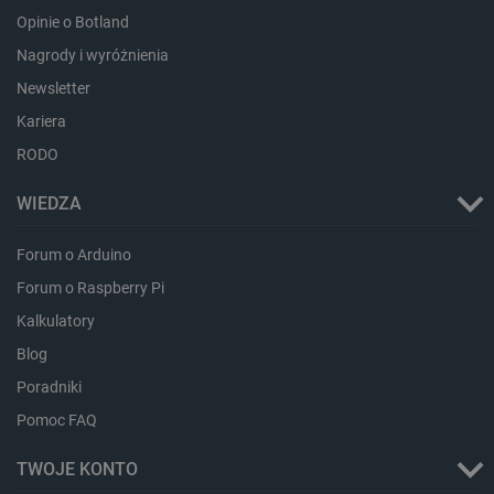
Opinie o Botland
Nagrody i wyróżnienia
Newsletter
Kariera
RODO
isListDisplay
botland.com.pl
WIEDZA
Forum o Arduino
Forum o Raspberry Pi
Kalkulatory
_lb_ccc
.botland.com.pl
Blog
Poradniki
Pomoc FAQ
TWOJE KONTO