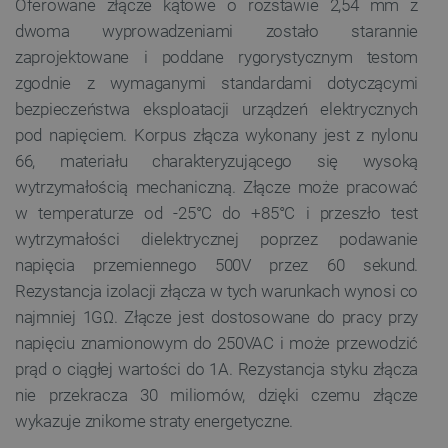
Oferowane złącze kątowe o rozstawie 2,54 mm z
dwoma wyprowadzeniami zostało starannie
zaprojektowane i poddane rygorystycznym testom
zgodnie z wymaganymi standardami dotyczącymi
bezpieczeństwa eksploatacji urządzeń elektrycznych
pod napięciem. Korpus złącza wykonany jest z nylonu
66, materiału charakteryzującego się wysoką
wytrzymałością mechaniczną. Złącze może pracować
w temperaturze od -25°C do +85°C i przeszło test
wytrzymałości dielektrycznej poprzez podawanie
napięcia przemiennego 500V przez 60 sekund.
Rezystancja izolacji złącza w tych warunkach wynosi co
najmniej 1GΩ. Złącze jest dostosowane do pracy przy
napięciu znamionowym do 250VAC i może przewodzić
prąd o ciągłej wartości do 1A. Rezystancja styku złącza
nie przekracza 30 miliomów, dzięki czemu złącze
wykazuje znikome straty energetyczne.