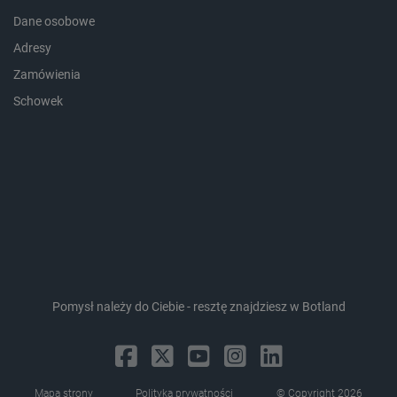
Dane osobowe
Adresy
Zamówienia
Schowek
critData
botland.com.pl
Pomysł należy do Ciebie - resztę znajdziesz w Botland
CookieScriptConsent
CookieScript
botland.com.pl
Mapa strony
Polityka prywatności
© Copyright 2026