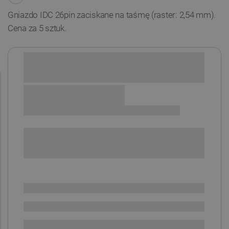
Gniazdo IDC 26pin zaciskane na taśmę (raster: 2,54 mm).
Cena za 5 sztuk.
Sprawdź opcje płatności i finansowania:
POWIADOM O DOSTĘPNOŚCI
SPRAWDŹ ILOŚĆ
Brak
i
zaplanowanej
Chwilowo niedostępny
dostawy
Dostawa
od 8,99 PLN
30 dni
na zwrot