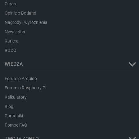
O nas
Opinie o Botland
Nagrody i wyróżnienia
Newsletter
Kariera
RODO
isListDisplay
botland.com.pl
WIEDZA
Forum o Arduino
Forum o Raspberry Pi
Kalkulatory
_lb_ccc
.botland.com.pl
Blog
Poradniki
Pomoc FAQ
TWOJE KONTO