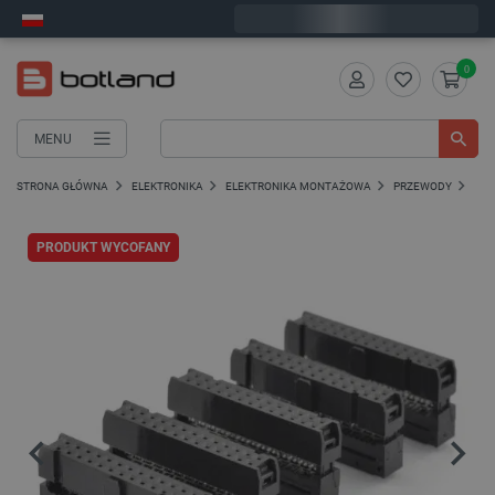
Zamów w ciągu:
3
:
52
:
24
, a wyślemy dziś!
0
MENU
STRONA GŁÓWNA
ELEKTRONIKA
ELEKTRONIKA MONTAŻOWA
PRZEWODY
PRZ
PRODUKT WYCOFANY