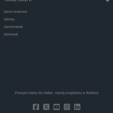
Dane osobowe
Adresy
Zamówienia
critData
botland.com.pl
Schowek
CookieScriptConsent
CookieScript
Pomysł należy do Ciebie - resztę znajdziesz w Botland
botland.com.pl