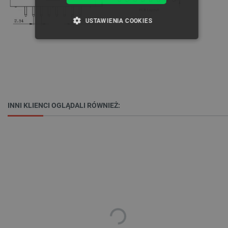
USTAWIENIA COOKIES
NIEZBĘDNE
WYDAJNOŚĆ
TARGETOWANIE
FUNKCJONALNOŚĆ
INNI KLIENCI OGLĄDALI RÓWNIEŻ:
Niezbędne
Wydajność
Targetowanie
Funkcjonalność
Niezbędne pliki cookie umożliwiają korzystanie z
podstawowych funkcji strony internetowej, takich
jak logowanie użytkownika i zarządzanie kontem.
Bez niezbędnych plików cookie nie można
prawidłowo korzystać ze strony internetowej.
Provider /
Nazwa