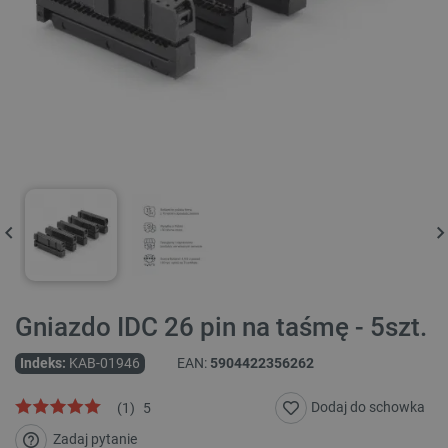
Gniazdo IDC 26 pin na taśmę - 5szt.
Indeks:
KAB-01946
EAN:
5904422356262
Dodaj do schowka
(
1
)
5
Zadaj pytanie