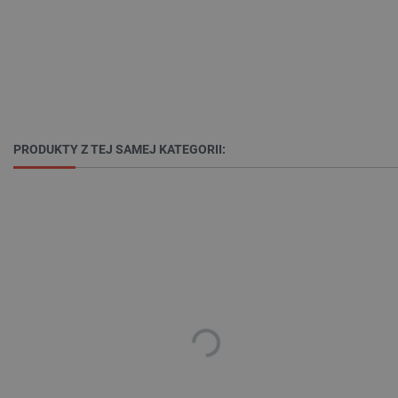
Domena
PrestaShop-[abcdef0123456789]{32}
.botland.com.pl
_lb
.botland.com.pl
PRODUKTY Z TEJ SAMEJ KATEGORII:
Polityce prywatności Google
VISITOR_PRIVACY_METADATA
YouTube
.youtube.com