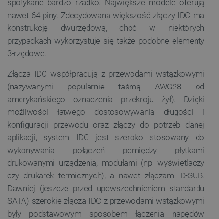
spotykane bardzo rzadko. Największe modele oferują
nawet 64 piny. Zdecydowana większość złączy IDC ma
konstrukcję dwurzędową, choć w niektórych
przypadkach wykorzystuje się także podobne elementy
3-rzędowe.
Złącza IDC współpracują z przewodami wstążkowymi
(nazywanymi popularnie taśmą AWG28 od
amerykańskiego oznaczenia przekroju żył). Dzięki
możliwości łatwego dostosowywania długości i
konfiguracji przewodu oraz złączy do potrzeb danej
aplikacji, system IDC jest szeroko stosowany do
wykonywania połączeń pomiędzy płytkami
drukowanymi urządzenia, modułami (np. wyświetlaczy
czy drukarek termicznych), a nawet złączami D-SUB.
Dawniej (jeszcze przed upowszechnieniem standardu
SATA) szerokie złącza IDC z przewodami wstążkowymi
były podstawowym sposobem łączenia napędów