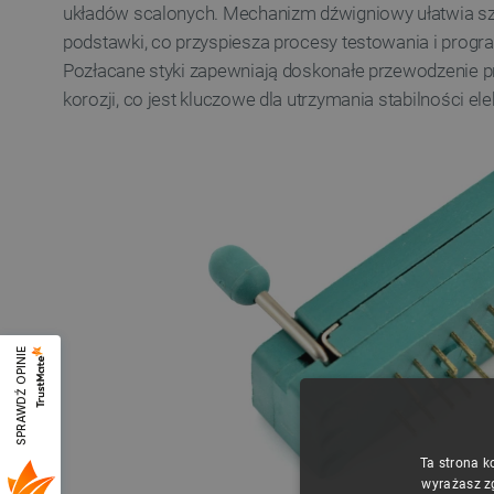
układów scalonych. Mechanizm dźwigniowy ułatwia szy
podstawki, co przyspiesza procesy testowania i prog
Pozłacane styki zapewniają doskonałe przewodzenie pr
korozji, co jest kluczowe dla utrzymania stabilności el
SPRAWDŹ OPINIE
Ta strona k
wyrażasz z