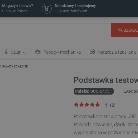
Magazyn i serwis?
Doradzamy i inspirujemy
U nas, w Polsce!
+1,6 mln zamówień
SZUKA
Czujniki
Roboty i mechanika
Narzędzia i zasilanie
D UKŁADY SCALONE
Podstawka testow
Indeks:
UCC-04731
EAN:
5
5
(
2
)
Podstawka testowa typu ZIF
Posiada dźwignię, dzięki któ
wyposażona w pozłacane styk