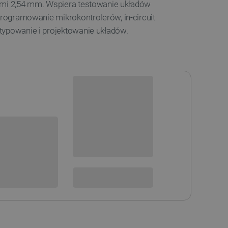
ami 2,54 mm. Wspiera testowanie układów
 programowanie mikrokontrolerów, in-circuit
typowanie i projektowanie układów.
Dostępny
Wysyłka
24h
sowania:
Dostawa
od 8,99 PLN
30 dni
na zwrot
 DO KOSZYKA
SPRAWDŹ ILOŚĆ