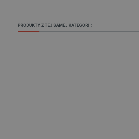
_lb
PRODUKTY Z TEJ SAMEJ KATEGORII:
VISITOR_PRIVACY_METAD
Polityce prywa
__cf_bm
__cf_bm
PHPSESSID