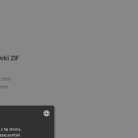
ki ZIF
62 mm
4 mm
00 cykli
C do 70 °C
 tej strony,
POLISH
ej polityki