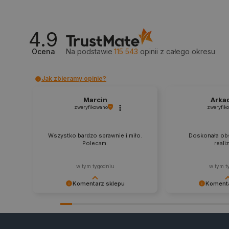
_smvs
LaSID
4.9
Ocena
Na podstawie
115 543
opinii
z całego okresu
__cf_bm
Jak zbieramy opinie?
isListDisplay
Marcin
Arka
zweryfikowano
zweryfik
_lb_ccc
Wszystko bardzo sprawnie i miło.
Doskonała obs
Polecam.
reali
critData
w tym tygodniu
w tym t
Komentarz sklepu
Komenta
Dziękujemy za najwyższą ocenę.
Zadowolenie klient
CookieScriptConsent
Cieszymy się, że nasz sprzęt trafił w
najlepsza nagroda
dobre ręce. Polecamy się na
zapraszamy na kol
przyszłość.