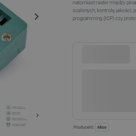
natomiast raster między pin
scalonych, kontrolę jakości,
programming (ICP) czy proto
Sprawdź opcje płatności i finan
+
-
DODAJ
Producent:
Akso