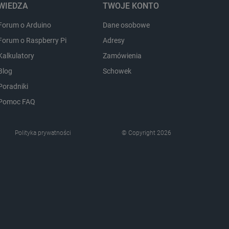
WIEDZA
TWOJE KONTO
ozpoznawania osoby
Forum o Arduino
Dane osobowe
pewnienia, aby zawartość
Forum o Raspberry Pi
Adresy
 gdy użytkownik porusza się
 lub gdy opuszcza sklep i
Kalkulatory
Zamówienia
ny do przechowywania
Blog
Schowek
nie zalogowanego na stronie
zową rolę w zapewnianiu
Poradniki
zanych z sesjami
em kontami.
Pomoc FAQ
Polityka prywatności
© Copyright 2026
Opis