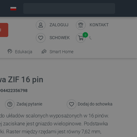
Wyślemy w poniedziałek
ZALOGUJ
KONTAKT
J
0
SCHOWEK
Edukacja
Smart Home
a ZIF 16 pin
904422356798
Zadaj pytanie
Dodaj do schowka
 do układów scalonych wyposażonych w 16 pinów.
rej zaciskane jest gniazdo wielopinowe. Podstawka
i. Raster między rzędami jest równy 7,62 mm,