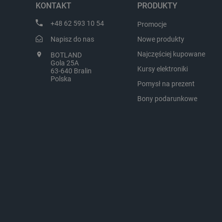
KONTAKT
PRODUKTY
LaVisitorId_Ym90bGFuZC5
+48 62 593 10 54
Promocje
critCartData
Napisz do nas
Nowe produkty
Najczęściej kupowane
BOTLAND
Gola 25A
critAccountId
Kursy elektroniki
63-640 Bralin
Polska
Pomysł na prezent
Bony podarunkowe
Storage declaration
Nazwa
_uetvid_exp
dlapi_ucp
_cltk
smforms
_smvc
lbx_ac_easystorage