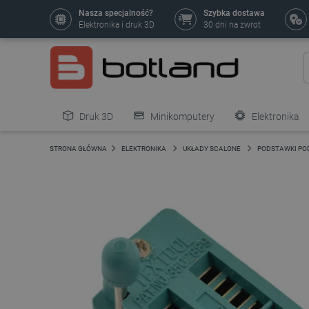
Nasza specjalność?
Szybka dostawa
Elektronika i druk 3D
30 dni na zwrot
Druk 3D
Minikomputery
Elektronika
Pozostałe
STRONA GŁÓWNA
ELEKTRONIKA
UKŁADY SCALONE
PODSTAWKI PO