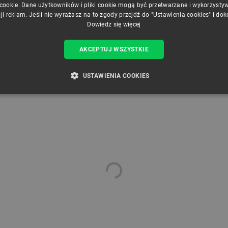
Szczegóły w
dokumentacji tech
 cookie. Dane użytkowników i pliki cookie mogą być przetwarzane i wykorzysty
ji reklam. Jeśli nie wyrażasz na to zgody przejdź do "Ustawienia cookies" i do
Dowiedz się więcej
AKCEPTUJ WSZYSTKIE
USTAWIENIA COOKIES
ZBĘDNE
WYDAJNOŚĆ
TARGETOWANIE
FUNKCJ
Niezbędne
Wydajność
Targetowanie
Funkcjonalność
iwiają korzystanie z podstawowych funkcji strony internetowej, takich jak logowanie użytk
e nie można prawidłowo korzystać ze strony internetowej.
Provider /
Okres
Opis
Domena
przechowywania
789]{32}
.botland.com.pl
Sesja
Ten plik cookie jest wymag
opartego o silnik PrestaSho