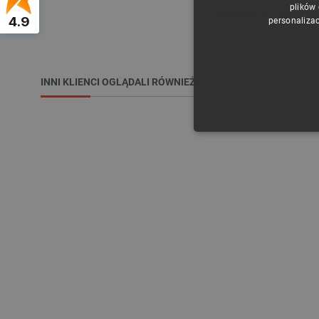
plików
.
Podstawka ZIF 16 pin
4.9
personalizac
INNI KLIENCI OGLĄDALI RÓWNIEŻ:
NIE
Niezbędne pliki cookie umożl
Bez niezbędnych plików cooki
Nazwa
PrestaShop-[abcdef0123456