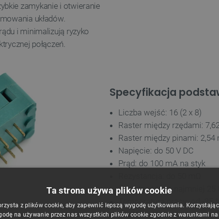
bkie zamykanie i otwieranie
ramowania układów.
ądu i minimalizują ryzyko
ektrycznej połączeń.
Specyfikacja podstaw
Liczba wejść: 16 (2 x 8)
Raster między rzędami: 7,
Raster między pinami: 2,5
Napięcie: do 50 V DC
Prąd: do 100 mA na styk
Rezystancja: do 50 mΩ
Żywotność: co najmniej 25 0
Ta strona używa plików cookie
Temperatura pracy: od -25 °
orzysta z plików cookie, aby zapewnić lepszą wygodę użytkowania. Korzystając z
godę na używanie przez nas wszystkich plików cookie zgodnie z warunkami nasz