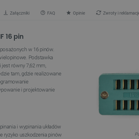
Załączniki
FAQ
Opinie
Zwroty i reklamacj
 16 pin
yposażonych w 16 pinów.
o wielopinowe. Podstawka
 jest równy 7,62 mm,
dzie tam, gdzie realizowane
programowanie
typowanie i projektowanie
inania i wypinania układów
Po
uje ryzyko uszkodzenia pinów