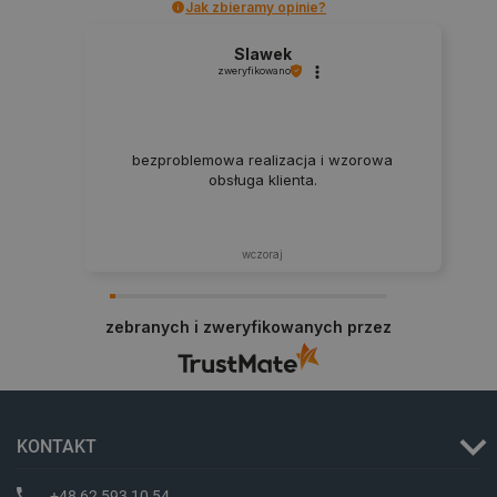
Jak zbieramy opinie?
Slawek
zweryfikowano
bezproblemowa realizacja i wzorowa
obsługa klienta.
Polityce prywatności Google
wczoraj
VISITOR_PRIVACY_METADATA
YouTube
.youtube.com
zebranych i zweryfikowanych przez
KONTAKT
+48 62 593 10 54