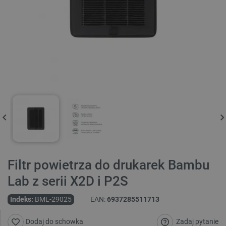
Filtr powietrza do drukarek Bambu
Lab z serii X2D i P2S
Indeks:
BML-29025
EAN:
6937285511713
Zadaj pytanie
Dodaj do schowka