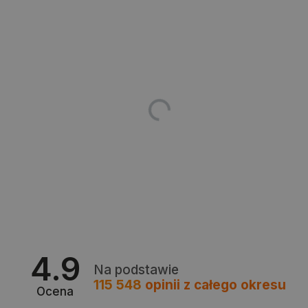
TARGETOWANIE
FUNKCJONALNOŚĆ
Niezbędne
Wydajność
Targetowanie
Funkcjonalność
Niezbędne pliki cookie umożliwiają korzystanie z
podstawowych funkcji strony internetowej, takich
jak logowanie użytkownika i zarządzanie kontem.
Bez niezbędnych plików cookie nie można
prawidłowo korzystać ze strony internetowej.
Provider /
Nazwa
Domena
PrestaShop-[abcdef0123456789]{32}
.botland.com.pl
4.9
Na podstawie
115 548
opinii
z całego okresu
Ocena
_lb
.botland.com.pl