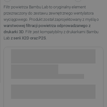
Filtr powietrza Bambu Lab to oryginalny element
przeznaczony do zestawu zewnętrznego wentylatora
wyciągowego. Produkt został zaprojektowany z myślą o
warstwowej filtracji powietrza odprowadzanego z
drukarki 3D
. Filtr jest kompatybilny z drukarkami Bambu
Lab
z serii X2D oraz P2S
.
Sprawdź opcje płatności i finansowania:
+
-
DODAJ DO KOSZYKA
SPRAWDŹ ILOŚĆ