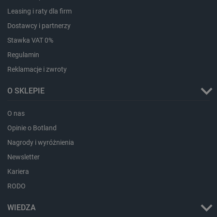
Leasing i raty dla firm
Dostawcy i partnerzy
Stawka VAT 0%
Regulamin
PHPSESSID
PHP.net
botland.com.pl
Reklamacje i zwroty
O SKLEPIE
O nas
Opinie o Botland
Nagrody i wyróżnienia
Newsletter
Kariera
RODO
WIEDZA