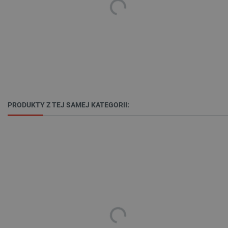
isListDisplay
botland.com.pl
_lb_ccc
.botland.com.pl
PRODUKTY Z TEJ SAMEJ KATEGORII:
critData
botland.com.pl