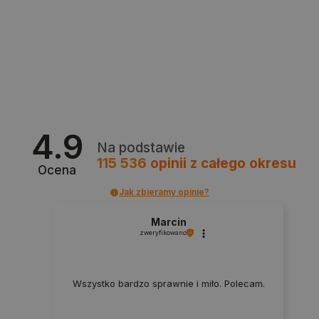
4.9
Na podstawie
CookieScriptConsent
CookieScript
botland.com.pl
115 536
opinii
z całego okresu
Ocena
Jak zbieramy opinie?
Marcin
zweryfikowano
Wszystko bardzo sprawnie i miło. Polecam.
LaVisitorId_Ym90bGFuZC5sYWRlc2suY29tLw
.botland.com.pl