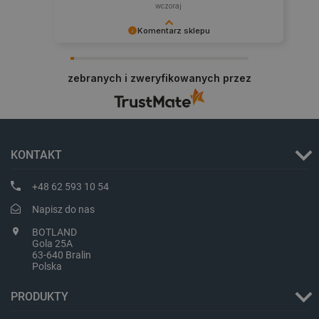
wczoraj
Komentarz sklepu
Dziękujemy za najwyższą ocenę. Cieszymy się,
critCartData
botland.com.pl
że nasz sprzęt trafił w dobre ręce. Polecamy się
zebranych i zweryfikowanych przez
na przyszłość.
KONTAKT
+48 62 593 10 54
critAccountId
botland.com.pl
Napisz do nas
BOTLAND
Gola 25A
63-640 Bralin
Polska
PRODUKTY