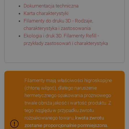
Dokumentacja techniczna
Karta charakterystyki
Filamenty do druku 3D - Rodzaje,
PHPSESSID
PHP.net
charakterystyka i zastosowania
botland.com.pl
Ekologia i druk 3D. Filamenty Refill -
przykłady zastosowań i charakterystyka
Filamenty mają właściwości higroskopijne
(chłoną wilgoć), dlatego naruszenie
hermetycznego opakowania próżniowego
trwale obniża jakość i wartość produktu. Z
tego względu w przypadku zwrotu
rozpakowanego towaru,
kwota zwrotu
zostanie proporcjonalnie pomniejszona.