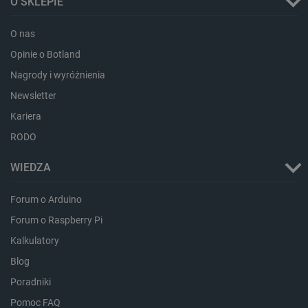
O SKLEPIE
_uetvid
Pamięć
lokalna
O nas
_smsps
Pamięć
lokalna
Opinie o Botland
lastExternalReferrer
Pamięć
Nagrody i wyróżnienia
lokalna
Newsletter
ea_lu_ts
Pamięć
lokalna
Kariera
ea_gu_ts
Pamięć
RODO
lokalna
_gcl_ls
Pamięć
WIEDZA
lokalna
_smps
Pamięć
Forum o Arduino
lokalna
Forum o Raspberry Pi
luigis.env.v2.159265-
Pamięć
182023
sesji
Kalkulatory
_uetsid_exp
Pamięć
lokalna
Blog
_uetsid
Pamięć
Poradniki
lokalna
Pomoc FAQ