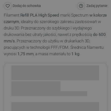
Zadaj pytanie
Dodaj do schowka
Filament
Refill PLA
High Speed
marki Spectrum
w kolorze
czarnym
, idealny do szerokiego zakresu zastosowań w
druku 3D. Przeznaczony do szybkiego i wydajnego
drukowania bez utraty jakości, nawet z prędkością
do 600
mm/s
. Przeznaczony do użytku w drukarkach 3D,
pracujących w technologii FFF/FDM. Średnica filamentu
wynosi
1,75 mm
, a masa materiału to
1 kg
.
Sprawdź opcje płatności i finansowania:
SPRAWDŹ ILOŚĆ