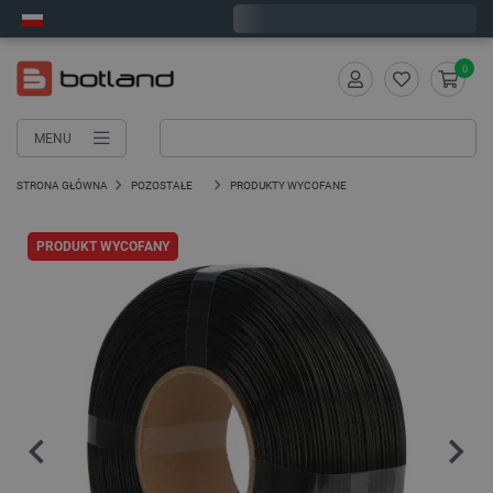
Zamów w ciągu:
4
:
42
:
00
, a wyślemy dziś!
0
MENU
STRONA GŁÓWNA
POZOSTAŁE
PRODUKTY WYCOFANE
PRODUKT WYCOFANY