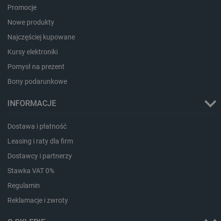
Promocje
Nowe produkty
Najczęściej kupowane
Storage declaration
Kursy elektroniki
Storage
Nazwa
Opis
Pomysł na prezent
type
Bony podarunkowe
_uetvid_exp
Pamięć
lokalna
INFORMACJE
dlapi_ucp
Pamięć
lokalna
_cltk
Pamięć
Dostawa i płatność
sesji
Leasing i raty dla firm
smforms
Pamięć
lokalna
Dostawcy i partnerzy
_smvc
Pamięć
Stawka VAT 0%
lokalna
Regulamin
lbx_ac_easystorage
Pamięć
sesji
Reklamacje i zwroty
dlapi_consent
Pamięć
lokalna