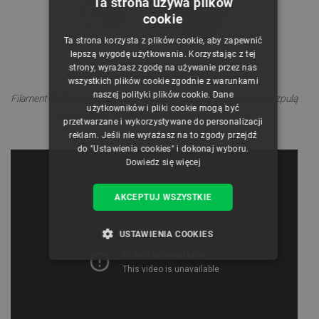
Ta strona używa plików
cookie
POLISH
Ta strona korzysta z plików cookie, aby zapewnić
CZECH
lepszą wygodę użytkowania. Korzystając z tej
strony, wyrażasz zgodę na używanie przez nas
ENGLISH
wszystkich plików cookie zgodnie z warunkami
naszej polityki plików cookie. Dane
GERMAN
Filament Refill został zaprojektowany do użytku z wielorazową szpulą
użytkowników i pliki cookie mogą być
marki Bambu Lab, dostępną do nabycia osobno.
przetwarzane i wykorzystywane do personalizacji
reklam. Jeśli nie wyrażasz na to zgody przejdź
do "Ustawienia cookies" i dokonaj wyboru.
Dowiedz się więcej
AKCEPTUJ WSZYSTKIE
USTAWIENIA COOKIES
NIEZBĘDNE
WYDAJNOŚĆ
TARGETOWANIE