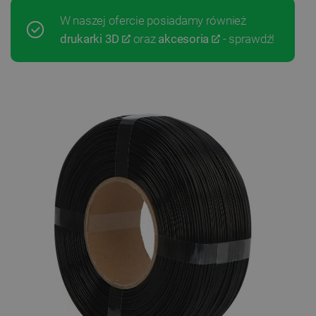
W naszej ofercie posiadamy również
drukarki 3D
oraz
akcesoria
- sprawdź!