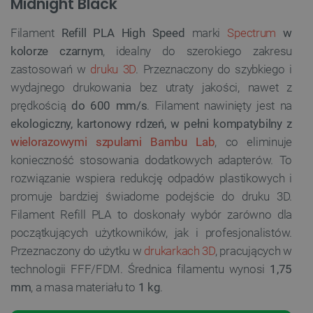
Midnight Black
Filament
Refill PLA
High Speed
marki
Spectrum
w
kolorze czarnym
, idealny do szerokiego zakresu
zastosowań w
druku 3D
. Przeznaczony do szybkiego i
wydajnego drukowania bez utraty jakości, nawet z
prędkością
do 600 mm/s
. Filament nawinięty jest na
ekologiczny, kartonowy rdzeń, w pełni kompatybilny z
wielorazowymi szpulami Bambu Lab
, co eliminuje
konieczność stosowania dodatkowych adapterów. To
rozwiązanie wspiera redukcję odpadów plastikowych i
promuje bardziej świadome podejście do druku 3D.
Filament Refill PLA to doskonały wybór zarówno dla
początkujących użytkowników, jak i profesjonalistów.
Przeznaczony do użytku w
drukarkach 3D
, pracujących w
technologii FFF/FDM. Średnica filamentu wynosi
1,75
mm
, a masa materiału to
1 kg
.