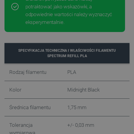
potraktować jako wskazówki, a
odpowiednie wartości należy wyznaczyć
eksperymentalnie.
Polityce prywatności Google
SPECYFIKACJA TECHNICZNA I WŁAŚCIWOŚCI FILAMENTU
SPECTRUM REFILL PLA
VISITOR_PRIVACY_METADATA
YouTube
.youtube.com
Rodzaj filamentu
PLA
Kolor
Midnight Black
Średnica filamentu
1,75 mm
Tolerancja
+/- 0,03 mm
wymiarowa