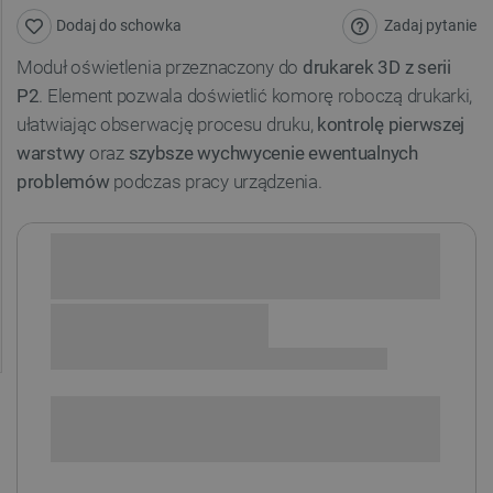
Zadaj pytanie
Dodaj do schowka
Moduł oświetlenia przeznaczony do
drukarek 3D z serii
P2
. Element pozwala doświetlić komorę roboczą drukarki,
ułatwiając obserwację procesu druku,
kontrolę pierwszej
warstwy
oraz
szybsze wychwycenie ewentualnych
problemów
podczas pracy urządzenia.
Sprawdź opcje płatności i finansowania:
+
-
DODAJ DO KOSZYKA
SPRAWDŹ ILOŚĆ