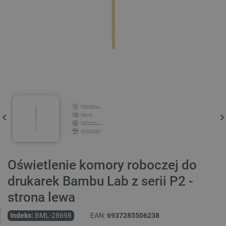
Oświetlenie komory roboczej do
drukarek Bambu Lab z serii P2 -
strona lewa
Indeks:
BML-28698
EAN:
6937285506238