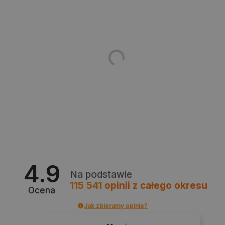
FUNKCJONALNOŚĆ
Niezbędne
Wydajność
Targetowanie
Funkcjonalność
Niezbędne pliki cookie umożliwiają korzystanie z
podstawowych funkcji strony internetowej, takich
jak logowanie użytkownika i zarządzanie kontem.
Bez niezbędnych plików cookie nie można
prawidłowo korzystać ze strony internetowej.
Provider /
Nazwa
Domena
4.9
PrestaShop-[abcdef0123456789]{32}
.botland.com.pl
Na podstawie
115 541
opinii
z całego okresu
Ocena
Jak zbieramy opinie?
_lb
.botland.com.pl