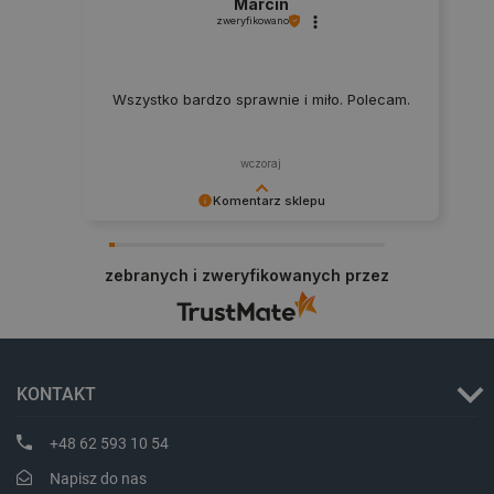
Marcin
zweryfikowano
Wszystko bardzo sprawnie i miło. Polecam.
wczoraj
Polityce prywatności Google
Komentarz sklepu
Dziękujemy za najwyższą ocenę. Cieszymy się,
że nasz sprzęt trafił w dobre ręce. Polecamy się
VISITOR_PRIVACY_METADATA
YouTube
.youtube.com
zebranych i zweryfikowanych przez
na przyszłość.
KONTAKT
+48 62 593 10 54
Napisz do nas