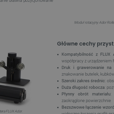
wanie ułatwia pozycjonowanie
Moduł rotacyjny Ador Rolle
Główne cechy przyst
Kompatybilność z FLUX 
współpracy z urządzeniem
Druk i grawerowanie na o
znakowanie butelek, kubkó
Szeroki zakres średnic
: ob
Duża długość robocza
: po
Płynny obrót materiału
:
zaokrąglone powierzchnie
Bezszwowe łączenie wzor
era FLUX Ador.
widoczne łączenia grafik pr