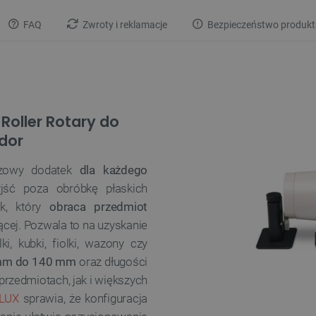
FAQ
Zwroty i reklamacje
Bezpieczeństwo produkt
Roller Rotary do
Ador
czowy dodatek
dla każdego
yjść poza obróbkę płaskich
ek, który
obraca przedmiot
ącej. Pozwala to na uzyskanie
ki, kubki, fiolki, wazony czy
mm do 140 mm
oraz długości
rzedmiotach, jak i większych
LUX
sprawia, że konfiguracja