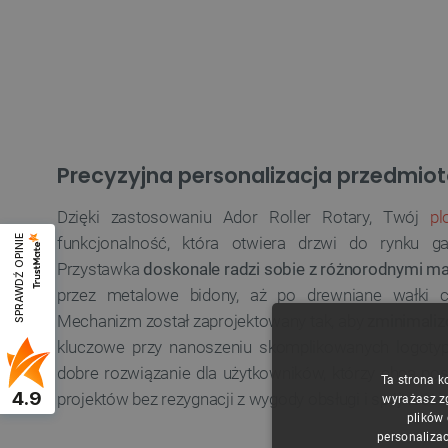
Precyzyjna personalizacja przedmio
Dzięki zastosowaniu Ador Roller Rotary, Twój
pl
funkcjonalność, która otwiera drzwi do rynku g
SPRAWDŹ OPINIE
Przystawka
doskonale radzi sobie z różnorodnymi ma
przez metalowe bidony, aż po drewniane wałki c
Mechanizm został zaprojektowany tak, aby
zminimaliz
kluczowe przy nanoszeniu skomplikowanych logotyp
dobre rozwiązanie dla użytkowników, którzy chcą po
Ta strona k
4.9
projektów bez rezygnacji z wygody obsługi i spójnoś
wyrażasz z
plików
personalizac