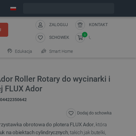
Zamów w ciągu:
6
:
31
:
12
, a wyślemy dziś!
ZALOGUJ
KONTAKT
J
0
SCHOWEK
Edukacja
Smart Home
dor Roller Rotary do wycinarki i
ej FLUX Ador
04422350642
Dodaj do schowka
rzystawka obrotowa do plotera FLUX Ador
, która
uk na obiektach cylindrycznych
, takich jak butelki,