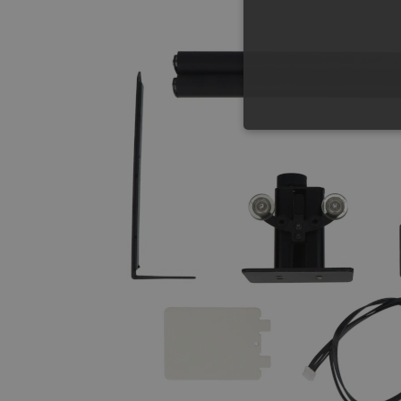
NIE
Niezbędne pliki cookie umożl
Bez niezbędnych plików cooki
Nazwa
PrestaShop-[abcdef0123456
_lb