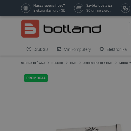
Nasza specjalność?
Szybka dostawa
Elektronika i druk 3D
30 dni na zwrot
Druk 3D
Minikomputery
Elektronika
Pozostałe
STRONA GŁÓWNA
DRUK 3D
CNC
AKCESORIA DLA CNC
MODUŁY
PROMOCJA