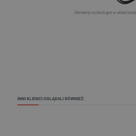
Elementy wchodzące w skład zest
VISITOR_PRIVACY_METAD
Polityce prywa
__cf_bm
__cf_bm
PHPSESSID
INNI KLIENCI OGLĄDALI RÓWNIEŻ:
_smvs