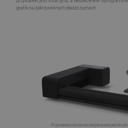
przystawki jest intuicyjna, a dedykowane oprogramo
grafik na zakrzywionych płaszczyznach.
Przystawka obrotowa dedykowana jest do plot