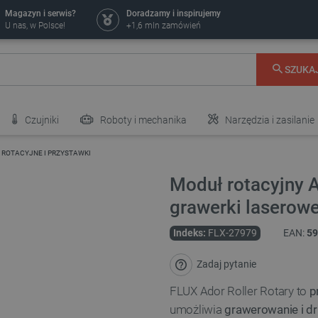
Magazyn i serwis?
Doradzamy i inspirujemy
U nas, w Polsce!
+1,6 mln zamówień
SZUKA
Czujniki
Roboty i mechanika
Narzędzia i zasilanie
 ROTACYJNE I PRZYSTAWKI
Moduł rotacyjny A
grawerki laserow
Indeks:
FLX-27979
EAN:
59
Zadaj pytanie
FLUX Ador Roller Rotary to
p
umożliwia
grawerowanie i dr