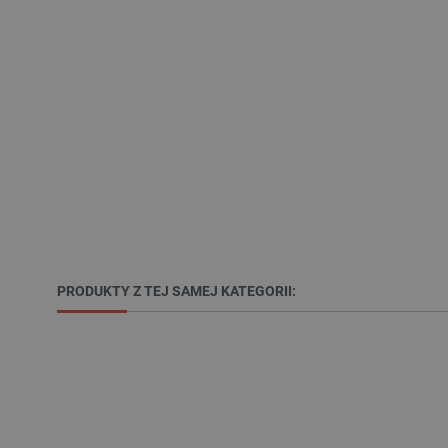
LaSID
__cf_bm
isListDisplay
_lb_ccc
critData
PRODUKTY Z TEJ SAMEJ KATEGORII:
CookieScriptConsent
LaVisitorId_Ym90bGFuZC5