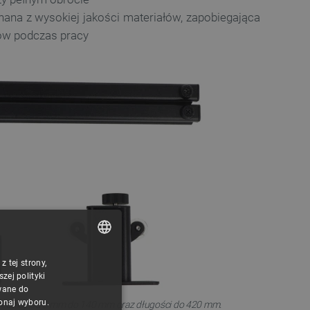
nana z wysokiej jakości materiałów, zapobiegająca
ów podczas pracy
 tej strony,
POLISH
ej polityki
CZECH
wane do
konaj wyboru.
średnicy od 3 mm do 140 mm oraz długości do 420 mm.
ENGLISH