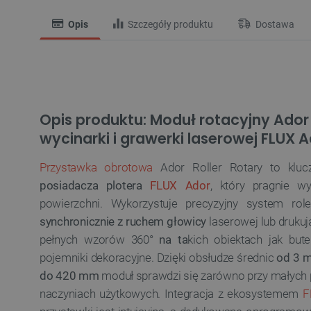
Opis
Szczegóły produktu
Dostawa
Opis produktu: Moduł rotacyjny Ador 
wycinarki i grawerki laserowej FLUX 
Przystawka obrotowa
Ador Roller Rotary to klu
posiadacza plotera
FLUX Ador
, który pragnie w
powierzchni. Wykorzystuje precyzyjny system rol
synchronicznie z ruchem głowicy
laserowej lub drukuj
pełnych
wzorów 360°
na ta
kich obiektach jak butel
pojemniki dekoracyjne. Dzięki obsłudze średnic
od 3 
do 420 mm
moduł sprawdzi się zarówno przy małych p
naczyniach użytkowych. Integracja z ekosystemem
F