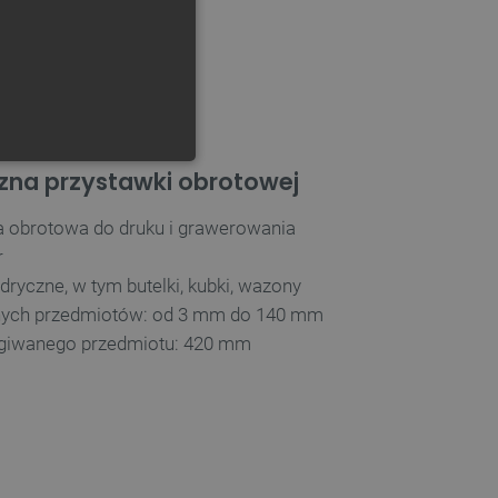
GERMAN
ONALNOŚĆ
czna przystawki obrotowej
a obrotowa do druku i grawerowania
r
dryczne, w tym butelki, kubki, wazony
anych przedmiotów: od 3 mm do 140 mm
ownika i zarządzanie kontem.
giwanego przedmiotu: 420 mm
any do działania sklepu
p.
ny do celów bilansowania
ia, że żądania stron
ne do tego samego serwera