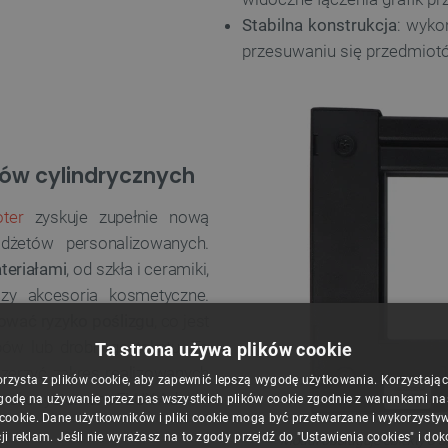
Stabilna konstrukcja
: wyko
przesuwaniu się przedmiot
tów cylindrycznych
oter
zyskuje zupełnie nową
adżetów personalizowanych.
teriałami
, od szkła i ceramiki,
zy akcesoria kosmetyczne.
ować ryzyko poślizgu
, co jest
ów lub drobnego tekstu. To
Ta strona używa plików cookie
szerzyć zakres realizowanych
orzysta z plików cookie, aby zapewnić lepszą wygodę użytkowania. Korzystając z
ci z ekosystemem FLUX Ador.
godę na używanie przez nas wszystkich plików cookie zgodnie z warunkami nasz
 cookie. Dane użytkowników i pliki cookie mogą być przetwarzane i wykorzysty
ji reklam. Jeśli nie wyrażasz na to zgody przejdź do "Ustawienia cookies" i do
Moduł obsługuje obiekty o 