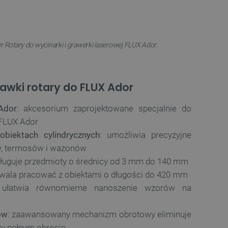
r Rotary do wycinarki i grawerki laserowej FLUX Ador.
awki rotary do FLUX Ador
Ador
: akcesorium zaprojektowane specjalnie do
 FLUX Ador
biektach cylindrycznych
: umożliwia precyzyjne
w, termosów i wazonów
sługuje przedmioty o średnicy od 3 mm do 140 mm
zwala pracować z obiektami o długości do 420 mm
 ułatwia równomierne nanoszenie wzorów na
ów
: zaawansowany mechanizm obrotowy eliminuje
zy pełnym obrocie