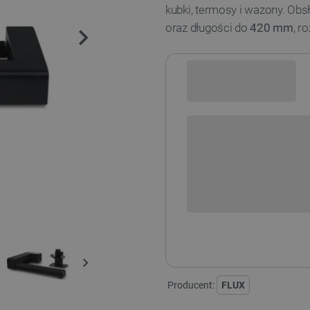
kubki, termosy i wazony. Obs
oraz długości do
420 mm
, r
Sprawdź opcje płatności i finan
+
-
DODAJ
Producent:
FLUX