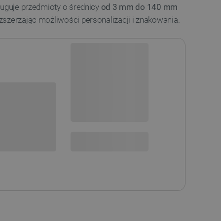
ługuje przedmioty o średnicy
od 3 mm do 140 mm
ozszerzając możliwości personalizacji i znakowania.
Dostępny
Wysyłka
24h
Darmowa
dostawa
sowania:
30 dni
na zwrot
SPRAWDŹ ILOŚĆ
 DO KOSZYKA