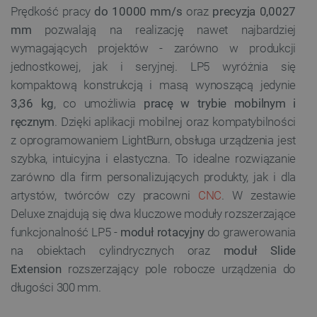
Prędkość pracy
do 10000 mm/s
oraz
precyzja 0,0027
mm
pozwalają na realizację nawet najbardziej
wymagających projektów - zarówno w produkcji
jednostkowej, jak i seryjnej. LP5 wyróżnia się
kompaktową konstrukcją i masą wynoszącą jedynie
3,36 kg
, co umożliwia
pracę w trybie mobilnym i
ręcznym
. Dzięki aplikacji mobilnej oraz kompatybilności
z oprogramowaniem LightBurn, obsługa urządzenia jest
szybka, intuicyjna i elastyczna. To idealne rozwiązanie
zarówno dla firm personalizujących produkty, jak i dla
artystów, twórców czy pracowni
CNC
. W zestawie
Deluxe znajdują się dwa kluczowe moduły rozszerzające
funkcjonalność LP5 -
moduł rotacyjny
do grawerowania
na obiektach cylindrycznych oraz
moduł Slide
Extension
rozszerzający pole robocze urządzenia do
długości 300 mm.