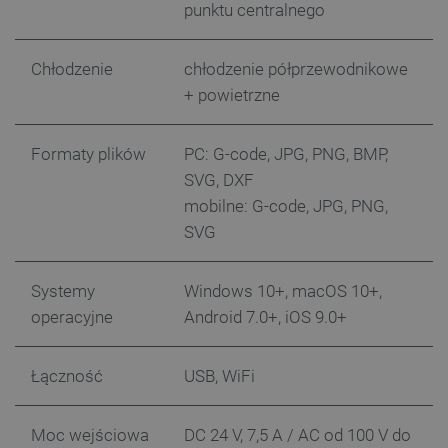
punktu centralnego
Chłodzenie
chłodzenie półprzewodnikowe
+ powietrzne
_lb_ccc
.botland.com.pl
Formaty plików
PC: G-code, JPG, PNG, BMP,
SVG, DXF
mobilne: G-code, JPG, PNG,
SVG
Systemy
Windows 10+, macOS 10+,
operacyjne
Android 7.0+, iOS 9.0+
critData
botland.com.pl
Łączność
USB, WiFi
Moc wejściowa
DC 24 V, 7,5 A / AC od 100 V do