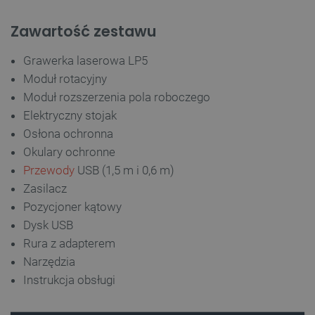
Zawartość zestawu
Grawerka laserowa LP5
Polityce prywatności Google
Moduł rotacyjny
Moduł rozszerzenia pola roboczego
VISITOR_PRIVACY_METADATA
YouTube
Elektryczny stojak
.youtube.com
Osłona ochronna
Okulary ochronne
Przewody
USB (1,5 m i 0,6 m)
Zasilacz
Pozycjoner kątowy
Dysk USB
Rura z adapterem
Narzędzia
Instrukcja obsługi