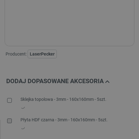
LaserPecker LP5 - wersja:
ZESTAW PODSTAWOWY
ZESTAW DELUXE
ZESTAW Z OBUDOWĄ
Producent:
LaserPecker
DODAJ DOPASOWANE AKCESORIA
Sklejka topolowa - 3mm - 160x160mm - 5szt.
Płyta HDF czarna - 3mm - 160x160mm - 5szt.