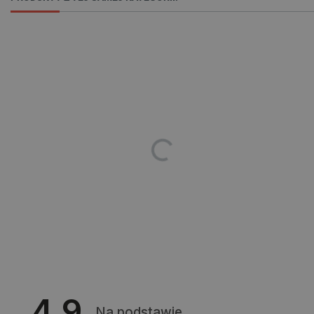
lokalna
lastExternalReferrer
Pamięć
lokalna
ea_lu_ts
Pamięć
lokalna
ea_gu_ts
Pamięć
lokalna
_gcl_ls
Pamięć
lokalna
_smps
Pamięć
lokalna
luigis.env.v2.159265-
Pamięć
182023
sesji
_uetsid_exp
Pamięć
lokalna
_uetsid
Pamięć
lokalna
_smsp-r-65208
Pamięć
lokalna
4.9
cartSkuToUrl
Pamięć
lokalna
Na podstawie