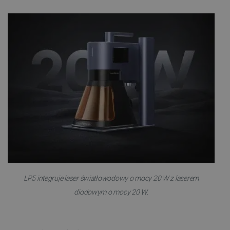
LP5 integruje
laser światłowodowy o mocy 20 W
z
laserem
diodowym o mocy 20 W.