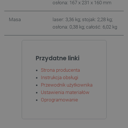
osłona: 167 x 231 x 160 mm
critCartData
botland.com.pl
Masa
laser: 3,36 kg; stojak: 2,28 kg;
osłona: 0,38 kg; całość: 6,02 kg
Przydatne linki
critAccountId
botland.com.pl
Strona producenta
Instrukcja obsługi
Przewodnik użytkownika
Ustawienia materiałów
Oprogramowanie