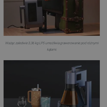
Ważąc zaledwie 3,36 kg LP5
umożliwia
grawerowanie pod różnymi
kątami.