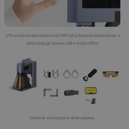
Niezbędne
Wydajność
Targetowanie
Funkcjonalność
Niezbędne pliki cookie umożliwiają korzystanie z
LP5 u
możliwia sterowanie przez
WiFi lub połączenie przewodowe
, a
podstawowych funkcji strony internetowej, takich
jak logowanie użytkownika i zarządzanie kontem.
także
obsługę dysków USB w trybie offline.
Bez niezbędnych plików cookie nie można
prawidłowo korzystać ze strony internetowej.
Provider /
Nazwa
Domena
PrestaShop-[abcdef0123456789]{32}
.botland.com.pl
_lb
.botland.com.pl
Elementy wchodzące w skład zestawu.