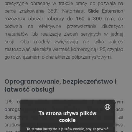
precyzyjnie obracany w trakcie pracy, co pozwala na
pełne znakowanie 360°. Natomiast
Slide Extension
rozszerza obszar roboczy do 160 x 300 mm
, co
pozwala na efektywne przetwarzanie dłuższych
materiałów lub realizację zleceń seryjnych w jednej
sesji. Oba moduły zwiększają nie tylko zakres
zastosowań, ale także wartość komercyjną LP5, czyniąc
go rozwiązaniem o charakterze półprzemysłowym.
Oprogramowanie, bezpieczeństwo i
łatwość obsługi
LP5 oferuje pełną kompatybilność z
darmowym
oprogramowaniem LaserPecker Design Space
Ta strona używa plików
dostępnym na PC, smartfony i tablety, a także ze
cookie
POLISH
środowiskiem
LightBurn
. Obsługa urządzenia możliwa
Ta strona korzysta z plików cookie, aby zapewnić