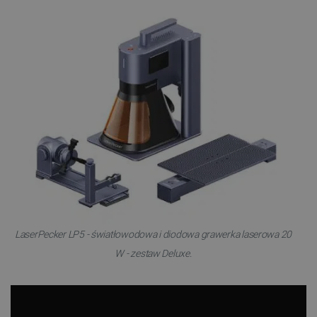
LaserPecker LP5 - światłowodowa i diodowa grawerka laserowa 20
W - zestaw Deluxe.