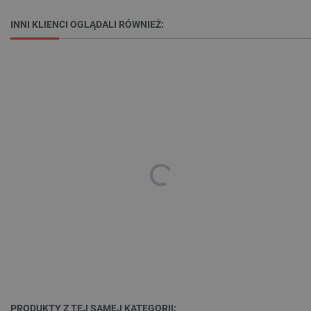
Storage declaration
INNI KLIENCI OGLĄDALI RÓWNIEŻ:
Storage
Nazwa
Opis
type
_uetvid_exp
Pamięć
lokalna
dlapi_ucp
Pamięć
lokalna
_cltk
Pamięć
sesji
smforms
Pamięć
lokalna
_smvc
Pamięć
lokalna
lbx_ac_easystorage
Pamięć
sesji
dlapi_consent
Pamięć
lokalna
_uetvid
Pamięć
lokalna
_smsps
Pamięć
PRODUKTY Z TEJ SAMEJ KATEGORII: