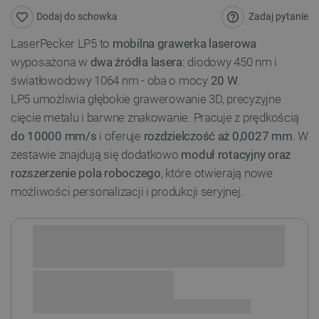
Zadaj pytanie
Dodaj do schowka
LaserPecker LP5 to
mobilna grawerka laserowa
wyposażona w
dwa źródła lasera
: diodowy 450 nm i
światłowodowy 1064 nm - oba o mocy
20 W
.
LP5 umożliwia głębokie grawerowanie 3D, precyzyjne
cięcie metalu i barwne znakowanie. Pracuje z prędkością
do 10000 mm/s
i oferuje
rozdzielczość aż 0,0027 mm
. W
zestawie znajdują się dodatkowo
moduł rotacyjny oraz
rozszerzenie pola roboczego
, które otwierają nowe
możliwości personalizacji i produkcji seryjnej.
Sprawdź opcje płatności i finansowania: