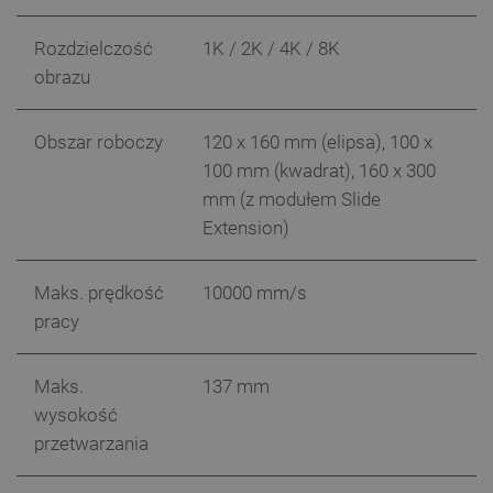
PHPSESSID
PHP.net
botland.com.pl
Rozdzielczość
1K / 2K / 4K / 8K
obrazu
Obszar roboczy
120 x 160 mm (elipsa), 100 x
100 mm (kwadrat), 160 x 300
mm (z modułem Slide
Extension)
Maks. prędkość
10000 mm/s
pracy
Maks.
137 mm
wysokość
_smvs
.botland.com.pl
przetwarzania