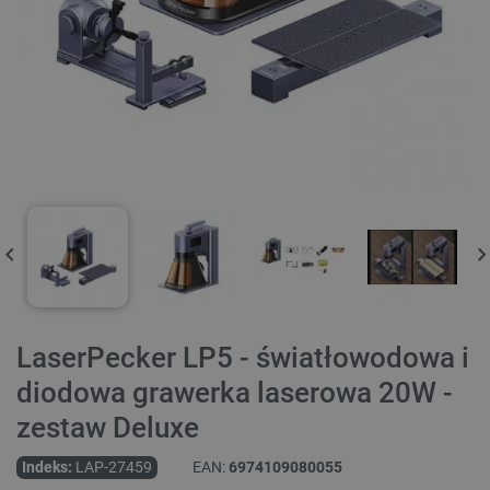
LaserPecker LP5 - światłowodowa i
diodowa grawerka laserowa 20W -
zestaw Deluxe
Indeks:
LAP-27459
EAN:
6974109080055