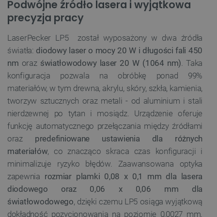
Podwójne źródło lasera i wyjątkowa
precyzja pracy
LaserPecker LP5 został wyposażony w dwa źródła
światła:
diodowy laser o mocy 20 W i długości fali 450
nm
oraz
światłowodowy laser 20 W (1064 nm)
. Taka
konfiguracja pozwala na obróbkę ponad 99%
materiałów, w tym drewna, akrylu, skóry, szkła, kamienia,
tworzyw sztucznych oraz metali - od aluminium i stali
nierdzewnej po tytan i mosiądz. Urządzenie oferuje
funkcję automatycznego przełączania między źródłami
oraz
predefiniowane ustawienia dla różnych
materiałów
, co znacząco skraca czas konfiguracji i
minimalizuje ryzyko błędów. Zaawansowana optyka
zapewnia
rozmiar plamki 0,08 x 0,1 mm dla lasera
diodowego oraz 0,06 x 0,06 mm dla
światłowodowego
, dzięki czemu LP5 osiąga wyjątkową
dokładność pozycjonowania na poziomie 0,0027 mm.