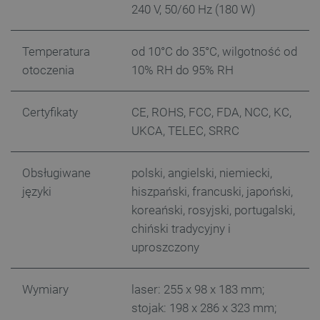
240 V, 50/60 Hz (180 W)
Temperatura
od 10°C do 35°C, wilgotność od
otoczenia
10% RH do 95% RH
CookieScriptConsent
CookieScript
botland.com.pl
Certyfikaty
CE, ROHS, FCC, FDA, NCC, KC,
UKCA, TELEC, SRRC
Obsługiwane
polski, angielski, niemiecki,
języki
hiszpański, francuski, japoński,
koreański, rosyjski, portugalski,
chiński tradycyjny i
uproszczony
LaVisitorId_Ym90bGFuZC5sYWRlc2suY29tLw
.botland.com.pl
Wymiary
laser: 255 x 98 x 183 mm;
stojak: 198 x 286 x 323 mm;