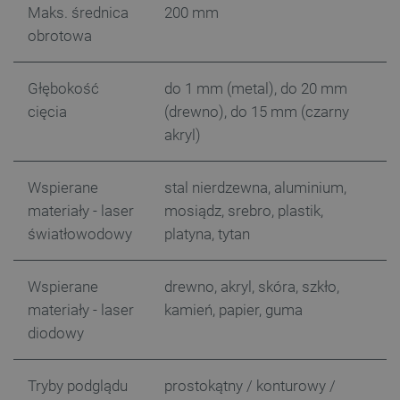
Maks. średnica
200 mm
obrotowa
LaSID
Quality Unit LLC
botland.com.pl
Głębokość
do 1 mm (metal), do 20 mm
cięcia
(drewno), do 15 mm (czarny
akryl)
__cf_bm
Cloudflare Inc.
.bambulab.com
Wspierane
stal nierdzewna, aluminium,
materiały - laser
mosiądz, srebro, plastik,
światłowodowy
platyna, tytan
Wspierane
drewno, akryl, skóra, szkło,
materiały - laser
kamień, papier, guma
diodowy
isListDisplay
botland.com.pl
Tryby podglądu
prostokątny / konturowy /