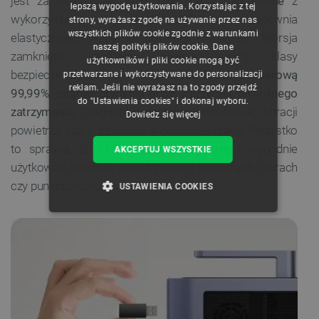
jest zarówno przez
WiFi
, USB, jak i tryb offline
z
CZECH
lepszą wygodę użytkowania. Korzystając z tej
wykorzystaniem pamięci USB, co zapewnia
strony, wyrażasz zgodę na używanie przez nas
ENGLISH
wszystkich plików cookie zgodnie z warunkami
elastyczność pracy w dowolnym miejscu. Wersja
naszej polityki plików cookie. Dane
GERMAN
zamknięta urządzenia spełnia normy klasy
użytkowników i pliki cookie mogą być
bezpieczeństwa klasy 1 -
posiada filtrację laserową
przetwarzane i wykorzystywane do personalizacji
reklam. Jeśli nie wyrażasz na to zgody przejdź
99,99%, czujniki otwarcia drzwi i przycisk awaryjnego
do "Ustawienia cookies" i dokonaj wyboru.
zatrzymania
. Opcjonalny system 3-stopniowej filtracji
Dowiedz się więcej
powietrza dba o czystość środowiska pracy. Wszystko
to sprawia, że LP5 można bezpiecznie i wygodnie
AKCEPTUJ WSZYSTKIE
użytkować nawet w przestrzeniach wspólnych, biurach
czy punktach usługowych.
USTAWIENIA COOKIES
NIEZBĘDNE
WYDAJNOŚĆ
TARGETOWANIE
FUNKCJONALNOŚĆ