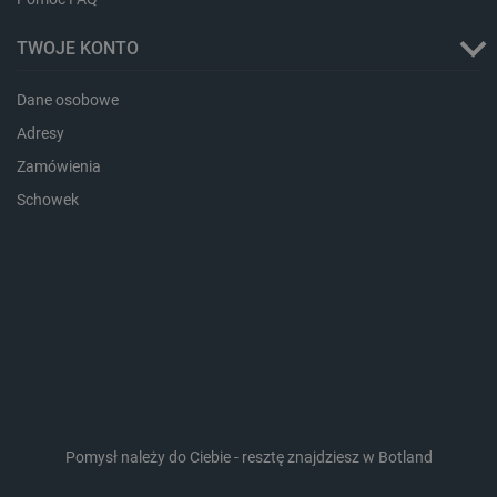
TWOJE KONTO
Dane osobowe
Adresy
Zamówienia
Schowek
isListDisplay
botland.com.pl
_lb_ccc
.botland.com.pl
Pomysł należy do Ciebie - resztę znajdziesz w Botland