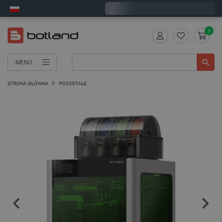
Zamów w ciągu:
1
:
11
:
45
, a wyślemy dziś!
0
MENU
STRONA GŁÓWNA
POZOSTAŁE