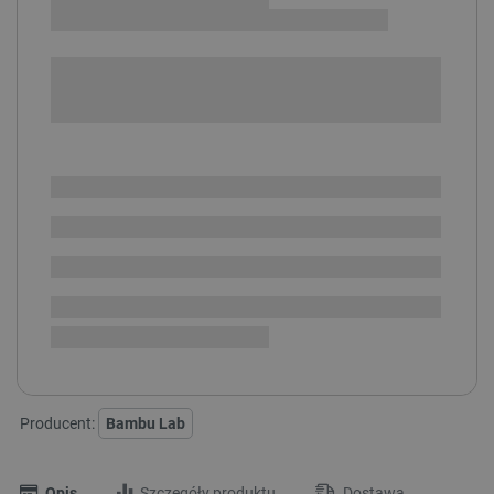
Pakiet Drukarka 3D - Bambu Lab H2D Laser Full Combo -
40W
Sprawdź opcje płatności i finansowania:
SPRAWDŹ ILOŚĆ
Dostępny
Wysyłka
24h
Darmowa
dostawa
30 dni
na zwrot
Producent:
Bambu Lab
Opis
Szczegóły produktu
Dostawa