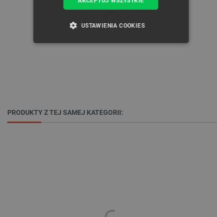
AKCEPTUJ WSZYSTKIE
USTAWIENIA COOKIES
NIEZBĘDNE
WYDAJNOŚĆ
TARGETOWANIE
FUNKCJONALNOŚĆ
PRODUKTY Z TEJ SAMEJ KATEGORII:
Niezbędne
Wydajność
Targetowanie
Funkcjonalność
Niezbędne pliki cookie umożliwiają korzystanie z
podstawowych funkcji strony internetowej, takich
jak logowanie użytkownika i zarządzanie kontem.
Bez niezbędnych plików cookie nie można
prawidłowo korzystać ze strony internetowej.
Provider /