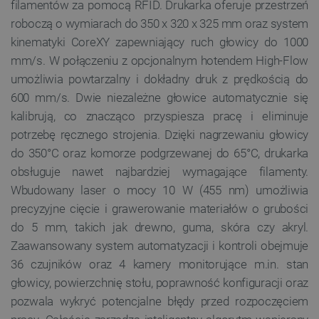
filamentów za pomocą RFID. Drukarka oferuje przestrzeń
roboczą o wymiarach do 350 x 320 x 325 mm oraz system
kinematyki CoreXY zapewniający ruch głowicy do 1000
mm/s. W połączeniu z opcjonalnym hotendem High-Flow
umożliwia powtarzalny i dokładny druk z prędkością do
600 mm/s. Dwie niezależne głowice automatycznie się
kalibrują, co znacząco przyspiesza pracę i eliminuje
potrzebę ręcznego strojenia. Dzięki nagrzewaniu głowicy
do 350°C oraz komorze podgrzewanej do 65°C, drukarka
obsługuje nawet najbardziej wymagające filamenty.
Wbudowany laser o mocy 10 W (455 nm) umożliwia
precyzyjne cięcie i grawerowanie materiałów o grubości
do 5 mm, takich jak drewno, guma, skóra czy akryl.
Zaawansowany system automatyzacji i kontroli obejmuje
36 czujników oraz 4 kamery monitorujące m.in. stan
głowicy, powierzchnię stołu, poprawność konfiguracji oraz
pozwala wykryć potencjalne błędy przed rozpoczęciem