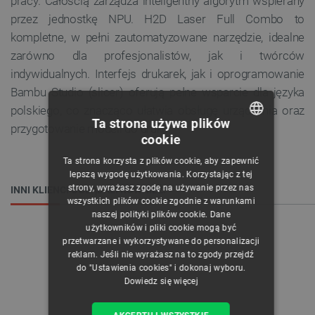
pracy. Całością zarządza inteligentny algorytm wspierany
przez jednostkę NPU. H2D Laser Full Combo to
kompletne, w pełni zautomatyzowane narzędzie, idealne
zarówno dla profesjonalistów, jak i twórców
indywidualnych. Interfejs drukarek, jak i oprogramowanie
Bambu Studio (slicer) oferują pełne wsparcie dla języka
polskiego, co znacząco ułatwia obsługę urządzenia oraz
Ta strona używa plików
przygotowanie modeli do druku.
cookie
POLISH
Ta strona korzysta z plików cookie, aby zapewnić
CZECH
lepszą wygodę użytkowania. Korzystając z tej
strony, wyrażasz zgodę na używanie przez nas
INNI KLIENCI OGLĄDALI RÓWNIEŻ:
ENGLISH
wszystkich plików cookie zgodnie z warunkami
naszej polityki plików cookie. Dane
GERMAN
użytkowników i pliki cookie mogą być
przetwarzane i wykorzystywane do personalizacji
reklam. Jeśli nie wyrażasz na to zgody przejdź
do "Ustawienia cookies" i dokonaj wyboru.
Dowiedz się więcej