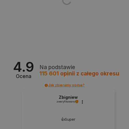
Nazwa
Domena
PrestaShop-[abcdef0123456789]{32}
.botland.com.pl
_lb
.botland.com.pl
4.9
Na podstawie
115 601
opinii
z całego okresu
Ocena
Jak zbieramy opinie?
Zbigniew
Polityce prywatności Google
zweryfikowano
VISITOR_PRIVACY_METADATA
YouTube
.youtube.com
👍️Super