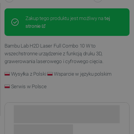
Zakup tego produktu jest możliwy na
tej
stronie
Bambu Lab H2D Laser Full Combo 10 W to
wszechstronne urządzenie z funkcją druku 3D,
grawerowania laserowego i cyfrowego cięcia.
Wysyłka z Polski
Wsparcie w języku polskim
Serwis w Polsce
PRODUKT EKSKLUZYWNY
Ten produkt jest dostępny wyłącznie w pakietach
specjalnych