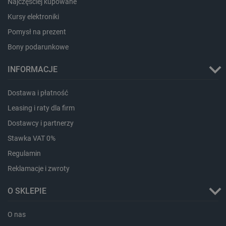
Najczęściej kupowane
Kursy elektroniki
Pomysł na prezent
Bony podarunkowe
critData
botland.com.pl
INFORMACJE
Dostawa i płatność
Leasing i raty dla firm
Dostawcy i partnerzy
Stawka VAT 0%
Regulamin
Reklamacje i zwroty
CookieScriptConsent
CookieScript
O SKLEPIE
botland.com.pl
O nas