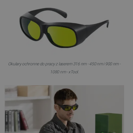
Okulary ochronne do pracy z laserem 316 nm - 450 nm i 900 nm -
1080 nm - xTool.