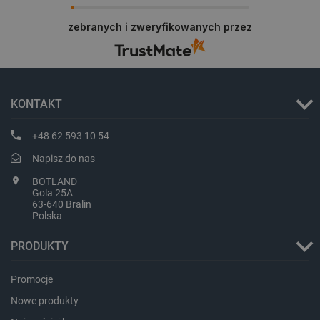
Dziękujemy za najwyższą ocenę. Cieszymy się,
że nasz sprzęt trafił w dobre ręce. Polecamy się
zebranych i zweryfikowanych przez
na przyszłość.
KONTAKT
+48 62 593 10 54
isListDisplay
botland.com.pl
Napisz do nas
BOTLAND
Gola 25A
63-640 Bralin
Polska
_lb_ccc
.botland.com.pl
PRODUKTY
Promocje
Nowe produkty