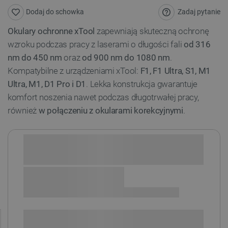
Zadaj pytanie
Dodaj do schowka
Okulary ochronne xTool
zapewniają skuteczną ochronę
wzroku podczas pracy z laserami o długości fali
od 316
nm do 450 nm
oraz
od 900 nm do 1080 nm
.
Kompatybilne z urządzeniami xTool:
F1, F1 Ultra, S1, M1
Ultra, M1, D1 Pro i D1
. Lekka konstrukcja gwarantuje
komfort noszenia nawet podczas długotrwałej pracy,
również
w połączeniu z okularami korekcyjnymi
.
Sprawdź opcje płatności i finansowania:
+
-
DODAJ DO KOSZYKA