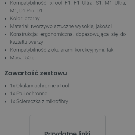
Domena
Kompatybilność: xTool F1, F1 Ultra, S1, M1 Ultra,
PrestaShop-[abcdef0123456789]{32}
.botland.com.pl
M1, D1 Pro, D1
Kolor: czarny
Materiał: tworzywo sztuczne wysokiej jakości
Konstrukcja: ergonomiczna, dopasowująca się do
_lb
.botland.com.pl
kształtu twarzy
Kompatybilność z okularami korekcyjnymi: tak
Masa: 50 g
Zawartość zestawu
1x Okulary ochronne xTool
1x Etui ochronne
Polityce prywatności Google
1x Ściereczka z mikrofibry
VISITOR_PRIVACY_METADATA
YouTube
.youtube.com
Przydatne linki