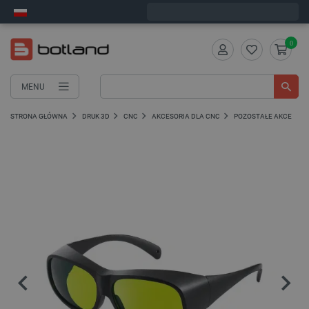
Wyślemy w poniedziałek
0
MENU
STRONA GŁÓWNA
DRUK 3D
CNC
AKCESORIA DLA CNC
POZOSTAŁE AKCESORI