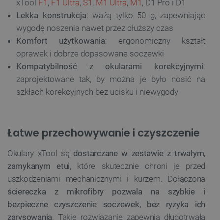
xTool
F1
,
F1 Ultra
,
S1
,
M1 Ultra
,
M1
, D1 Pro i D1
Lekka konstrukcja
: ważą tylko 50 g, zapewniając
wygodę noszenia nawet przez dłuższy czas
Komfort użytkowania
: ergonomiczny kształt
oprawek i dobrze dopasowane soczewki
Kompatybilność z okularami korekcyjnymi
:
zaprojektowane tak, by można je było nosić na
szkłach korekcyjnych bez ucisku i niewygody
Łatwe przechowywanie i czyszczenie
Okulary xTool są
dostarczane w zestawie z trwałym,
zamykanym etui
, które skutecznie chroni je przed
uszkodzeniami mechanicznymi i kurzem. Dołączona
ściereczka z mikrofibry pozwala na szybkie i
bezpieczne czyszczenie soczewek, bez ryzyka ich
zarysowania
. Takie rozwiązanie zapewnia długotrwałą