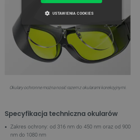
USTAWIENIA COOKIES
NIEZBĘDNE
WYDAJNOŚĆ
TARGETOWANIE
FUNKCJONALNOŚĆ
Niezbędne
Wydajność
Targetowanie
Okulary ochronne można nosić razem z okularami korekcyjnymi.
Funkcjonalność
Niezbędne pliki cookie umożliwiają korzystanie z
Specyfikacja techniczna okularów
podstawowych funkcji strony internetowej, takich
jak logowanie użytkownika i zarządzanie kontem.
Bez niezbędnych plików cookie nie można
Zakres ochrony: od 316 nm do 450 nm oraz od 900
prawidłowo korzystać ze strony internetowej.
nm do 1080 nm
Provider /
Nazwa