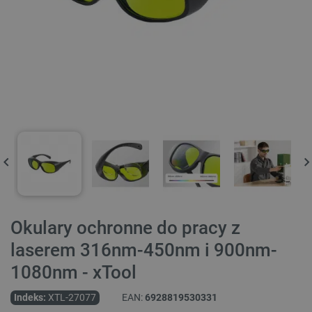
Okulary ochronne do pracy z
laserem 316nm-450nm i 900nm-
1080nm - xTool
Indeks:
XTL-27077
EAN:
6928819530331