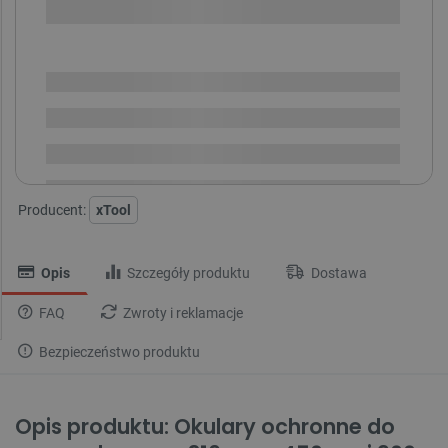
SPRAWDŹ ILOŚĆ
Dostępny
Wysyłka
24h
Dostawa
od 8,99 PLN
30 dni
na zwrot
Producent:
xTool
Opis
Szczegóły produktu
Dostawa
FAQ
Zwroty i reklamacje
Bezpieczeństwo produktu
Opis produktu: Okulary ochronne do