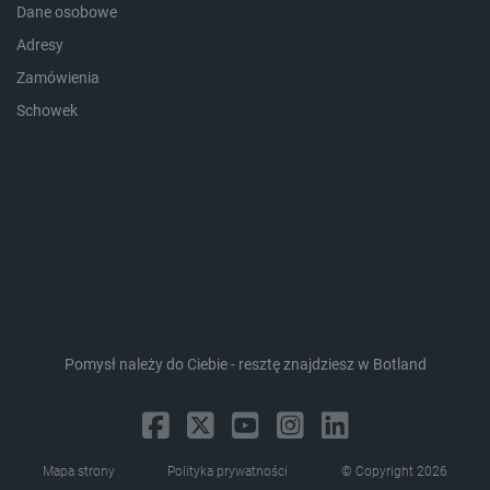
Dane osobowe
Adresy
Zamówienia
Schowek
Storage declaration
Storage
Nazwa
Opis
type
_uetvid_exp
Pamięć
Pomysł należy do Ciebie - resztę znajdziesz w Botland
lokalna
dlapi_ucp
Pamięć
lokalna
_cltk
Pamięć
sesji
Mapa strony
Polityka prywatności
© Copyright 2026