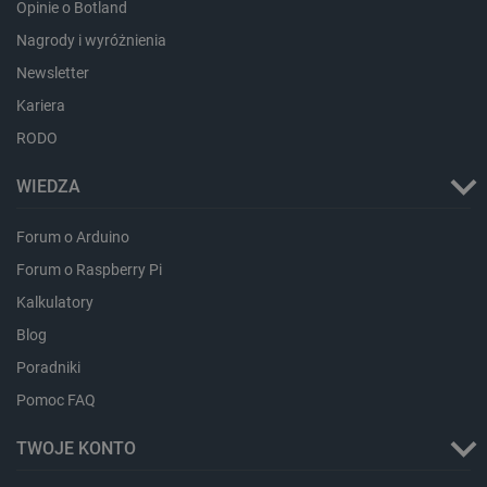
Opinie o Botland
Nagrody i wyróżnienia
Newsletter
Kariera
RODO
LaVisitorId_Ym90bGFuZC5sYWRlc2suY29tLw
.botland.com.pl
WIEDZA
Forum o Arduino
critCartData
botland.com.pl
Forum o Raspberry Pi
Kalkulatory
Blog
Poradniki
Pomoc FAQ
TWOJE KONTO
critAccountId
botland.com.pl