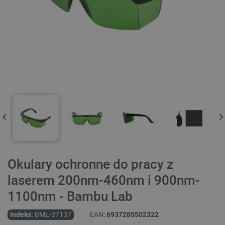
Okulary ochronne do pracy z
laserem 200nm-460nm i 900nm-
1100nm - Bambu Lab
Indeks:
BML-27137
EAN:
6937285502322