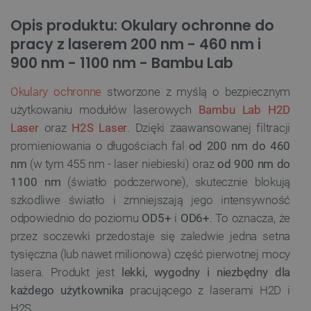
Opis produktu: Okulary ochronne do
pracy z laserem 200 nm - 460 nm i
900 nm - 1100 nm - Bambu Lab
Okulary ochronne
stworzone z myślą o bezpiecznym
użytkowaniu modułów laserowych
Bambu Lab H2D
Laser
oraz
H2S Laser
. Dzięki zaawansowanej filtracji
promieniowania o długościach fal
od 200 nm do 460
nm
(w tym 455 nm - laser niebieski) oraz
od 900 nm do
1100 nm
(światło podczerwone), skutecznie blokują
szkodliwe światło i zmniejszają jego intensywność
odpowiednio do poziomu
OD5+
i
OD6+
. To oznacza, że
przez soczewki przedostaje się zaledwie jedna setna
tysięczna (lub nawet milionowa) część pierwotnej mocy
lasera. Produkt jest
lekki, wygodny i niezbędny dla
każdego użytkownika
pracującego z laserami H2D i
H2S.