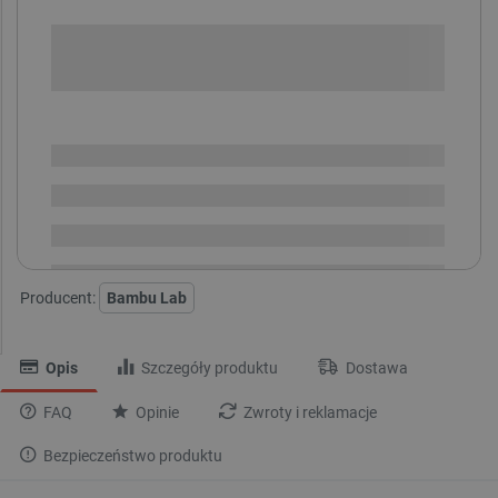
+
-
DODAJ DO KOSZYKA
SPRAWDŹ ILOŚĆ
Dostępny
Wysyłka
24h
Dostawa
od 8,99 PLN
30 dni
na zwrot
Producent:
Bambu Lab
Opis
Szczegóły produktu
Dostawa
FAQ
Opinie
Zwroty i reklamacje
Bezpieczeństwo produktu