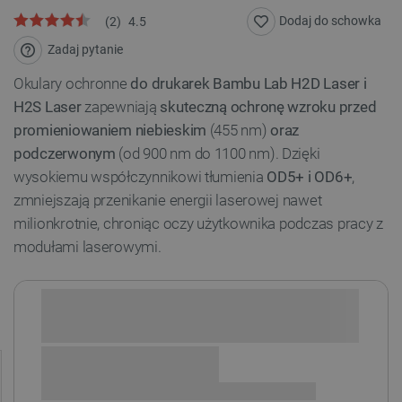
Dodaj do schowka
(
2
)
4.5
Zadaj pytanie
Okulary ochronne
do drukarek Bambu Lab H2D Laser i
H2S Laser
zapewniają
skuteczną ochronę wzroku przed
promieniowaniem niebieskim
(455 nm)
oraz
podczerwonym
(od 900 nm do 1100 nm). Dzięki
wysokiemu współczynnikowi tłumienia
OD5+ i OD6+
,
zmniejszają przenikanie energii laserowej nawet
milionkrotnie, chroniąc oczy użytkownika podczas pracy z
modułami laserowymi.
Sprawdź opcje płatności i finansowania: