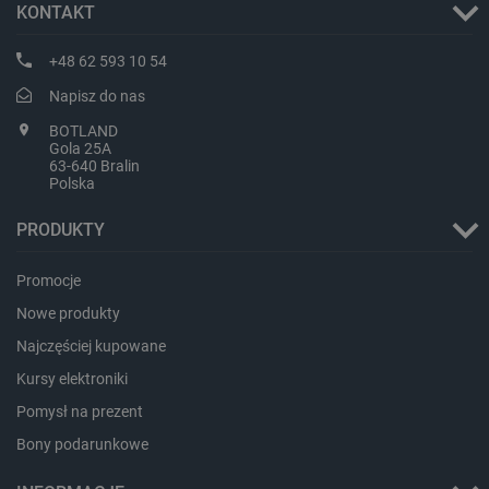
KONTAKT
+48 62 593 10 54
Napisz do nas
BOTLAND
isListDisplay
botland.com.pl
Gola 25A
63-640 Bralin
Polska
PRODUKTY
_lb_ccc
.botland.com.pl
Promocje
Nowe produkty
Najczęściej kupowane
Kursy elektroniki
Pomysł na prezent
Bony podarunkowe