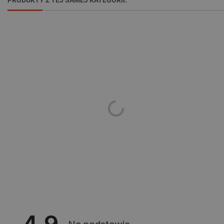
PHPSESSID
PHP.net
botland.com.pl
4.9