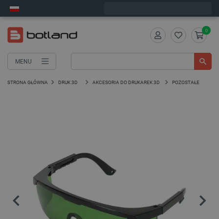
Wyślemy w poniedziałek
0
MENU
STRONA GŁÓWNA
DRUK 3D
AKCESORIA DO DRUKAREK 3D
POZOSTAŁE