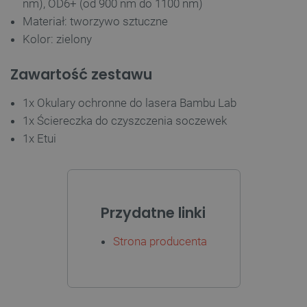
nm), OD6+ (od 900 nm do 1100 nm)
Materiał: tworzywo sztuczne
_lb
.botland.com.pl
Kolor: zielony
Zawartość zestawu
1x Okulary ochronne do lasera Bambu Lab
1x Ściereczka do czyszczenia soczewek
1x Etui
Polityce prywatności Google
Przydatne linki
VISITOR_PRIVACY_METADATA
YouTube
.youtube.com
Strona producenta