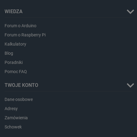
WIEDZA
Forum o Arduino
LaVisitorId_Ym90bGFuZC5sYWRlc2suY29tLw
.botland.com.pl
Forum o Raspberry Pi
Kalkulatory
Blog
critCartData
botland.com.pl
Poradniki
Pomoc FAQ
TWOJE KONTO
Dane osobowe
Adresy
critAccountId
botland.com.pl
Zamówienia
Schowek