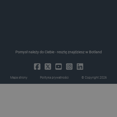
Storage declaration
Pomysł należy do Ciebie - resztę znajdziesz w Botland
Storage
Nazwa
Opis
type
_uetvid_exp
Pamięć
lokalna
Mapa strony
Polityka prywatności
© Copyright 2026
dlapi_ucp
Pamięć
lokalna
_cltk
Pamięć
sesji
smforms
Pamięć
lokalna
_smvc
Pamięć
lokalna