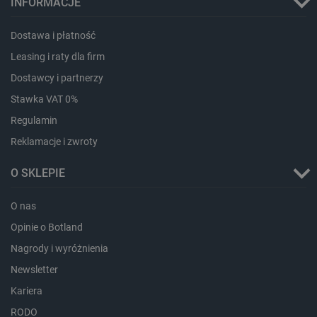
INFORMACJE
Dostawa i płatność
critData
botland.com.pl
Leasing i raty dla firm
Dostawcy i partnerzy
Stawka VAT 0%
Regulamin
Reklamacje i zwroty
O SKLEPIE
O nas
CookieScriptConsent
CookieScript
botland.com.pl
Opinie o Botland
Nagrody i wyróżnienia
Newsletter
Kariera
RODO