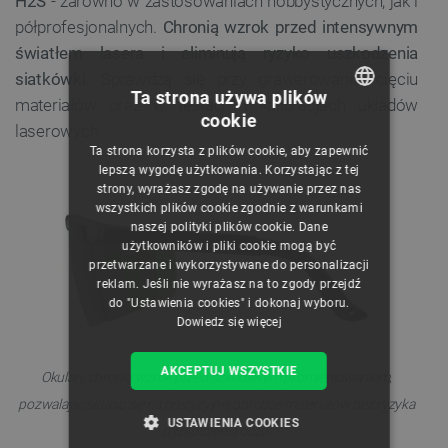
H2S
- zarówno w zastosowaniach hobbystycznych, jak i
półprofesjonalnych.
Chronią wzrok przed intensywnym
światłem lasera i eliminują ryzyko uszkodzenia
siatkówki
. Sprawdzą się przy grawerowaniu, cięciu
Ta strona używa plików
materiałów oraz w testach i kalibracjach układów
cookie
laserowych.
POLISH
Ta strona korzysta z plików cookie, aby zapewnić
CZECH
lepszą wygodę użytkowania. Korzystając z tej
strony, wyrażasz zgodę na używanie przez nas
ENGLISH
wszystkich plików cookie zgodnie z warunkami
naszej polityki plików cookie. Dane
GERMAN
użytkowników i pliki cookie mogą być
przetwarzane i wykorzystywane do personalizacji
reklam. Jeśli nie wyrażasz na to zgody przejdź
do "Ustawienia cookies" i dokonaj wyboru.
Dowiedz się więcej
AKCEPTUJ WSZYSTKIE
Okulary chronią wzrok przed szkodliwym promieniowaniem,
pozwalając skupić się na precyzyjnej obróbce materiałów bez ryzyka
USTAWIENIA COOKIES
uszkodzenia oczu.