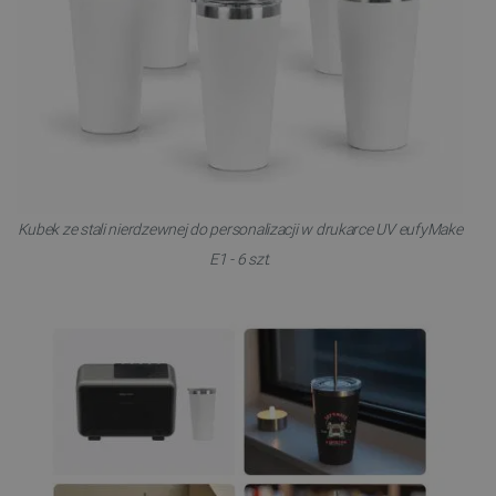
Kubek ze stali nierdzewnej do personalizacji w drukarce UV eufyMake
E1 - 6 szt.