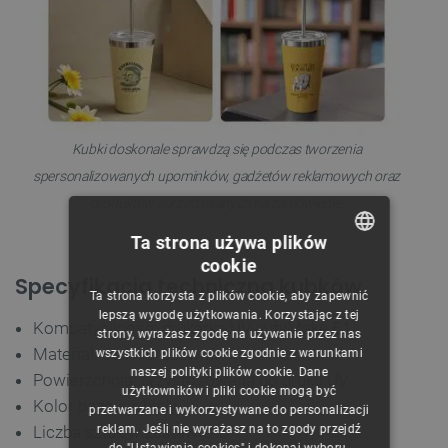
Kubki doskonale sprawdzą się podczas tworzenia
spersonalizowanych upominków, gadżetów reklamowych oraz
produktów sprzedawanych na zamówienie.
Ta strona używa plików
cookie
POLISH
Specyfikacja techniczna kubków
Ta strona korzysta z plików cookie, aby zapewnić
CZECH
lepszą wygodę użytkowania. Korzystając z tej
Kompatybilność: drukarka UV eufyMake E1
strony, wyrażasz zgodę na używanie przez nas
ENGLISH
Materiał: stal nierdzewna
wszystkich plików cookie zgodnie z warunkami
naszej polityki plików cookie. Dane
GERMAN
Powierzchnia: przystosowana do druku UV
użytkowników i pliki cookie mogą być
Kolor bazowy: biały
przetwarzane i wykorzystywane do personalizacji
reklam. Jeśli nie wyrażasz na to zgody przejdź
Liczba sztuk w zestawie: 6
do "Ustawienia cookies" i dokonaj wyboru.