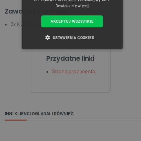
Dowiedz się więcej
Zawartość zestawu
AKCEPTUJ WSZYSTKIE
6x Kubek ze stali nierdzewnej
USTAWIENIA COOKIES
NIEZBĘDNE
WYDAJNOŚĆ
Przydatne linki
TARGETOWANIE
Strona producenta
FUNKCJONALNOŚĆ
Niezbędne
Wydajność
Targetowanie
INNI KLIENCI OGLĄDALI RÓWNIEŻ:
Funkcjonalność
Niezbędne pliki cookie umożliwiają korzystanie z
podstawowych funkcji strony internetowej, takich