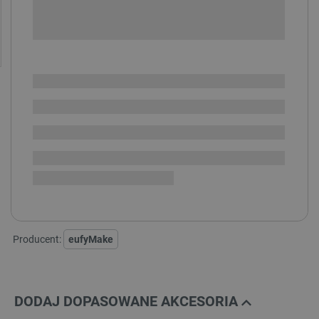
-
DODAJ DO KOSZYKA
POWIADOM O DOSTĘPNOŚCI
SPRAWDŹ ILOŚĆ
Dostawa
zaplanowana,
Zamów teraz, wysyłka ok. 2026-09-30
i
dostępne
będzie 3 szt.
Dostawa
od 8,99 PLN
30 dni
na zwrot
Producent:
eufyMake
DODAJ DOPASOWANE AKCESORIA