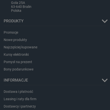
Gola 25A
63-640 Bralin
Polska
PRODUKTY
Promocje
Nowe produkty
Najczęściej kupowane
Kursy elektroniki
Pomysł na prezent
_smvs
.botland.com.pl
Bony podarunkowe
INFORMACJE
LaSID
Quality Unit LLC
Dostawa i płatność
botland.com.pl
Leasing i raty dla firm
Dostawcy i partnerzy