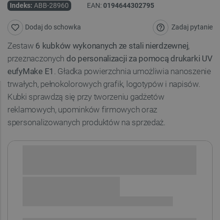
Indeks:
ABB-28960
EAN:
0194644302795
Zadaj pytanie
Dodaj do schowka
Zestaw
6 kubków wykonanych ze stali nierdzewnej
,
przeznaczonych
do personalizacji za pomocą drukarki UV
eufyMake E1
. Gładka powierzchnia umożliwia nanoszenie
trwałych, pełnokolorowych grafik, logotypów i napisów.
Kubki sprawdzą się przy tworzeniu gadżetów
reklamowych, upominków firmowych oraz
spersonalizowanych produktów na sprzedaż.
Sprawdź opcje płatności i finansowania:
+