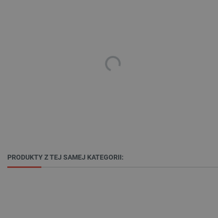
jak logowanie użytkownika i zarządzanie kontem.
Bez niezbędnych plików cookie nie można
prawidłowo korzystać ze strony internetowej.
Provider /
Nazwa
Domena
PrestaShop-[abcdef0123456789]{32}
.botland.com.pl
_lb
.botland.com.pl
PRODUKTY Z TEJ SAMEJ KATEGORII:
Polityce prywatności Google