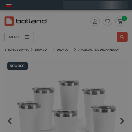
Wyślemy w poniedziałek
0
MENU
STRONA GŁÓWNA
DRUK 3D
DRUK UV
AKCESORIA DO DRUKAREK UV
NOWOŚĆ!