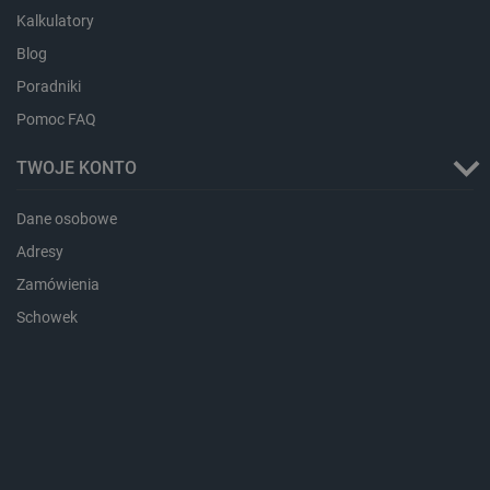
Kalkulatory
Blog
Poradniki
Pomoc FAQ
TWOJE KONTO
Dane osobowe
critData
botland.com.pl
Adresy
Zamówienia
Schowek
CookieScriptConsent
CookieScript