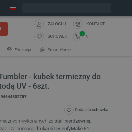
Wyślemy w poniedziałek
ZALOGUJ
KONTAKT
J
0
SCHOWEK
Edukacja
Smart Home
Tumbler - kubek termiczny do
todą UV - 6szt.
194644302757
Dodaj do schowka
rmicznych wykonanych ze
stali nierdzewnej
,
izacji za pomocą
drukarki UV eufyMake E1
.