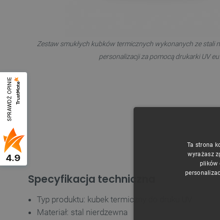
Zestaw smukłych kubków termicznych wykonanych ze stali n
personalizacji za pomocą drukarki UV e
SPRAWDŹ OPINIE
Ta strona k
wyrażasz z
4.9
plików
personalizac
Specyfikacja techniczna
Typ produktu: kubek termiczny do druku UV
Materiał: stal nierdzewna