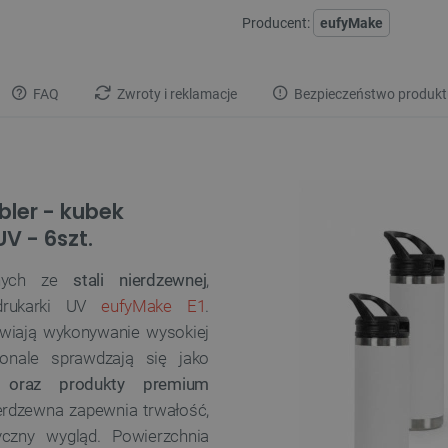
Producent:
eufyMake
FAQ
Zwroty i reklamacje
Bezpieczeństwo produkt
bler - kubek
V - 6szt.
anych ze
stali nierdzewnej
,
 drukarki UV
eufyMake E1
.
liwiają wykonywanie wysokiej
onale sprawdzają się jako
e oraz produkty premium
ierdzewna zapewnia trwałość,
czny wygląd. Powierzchnia