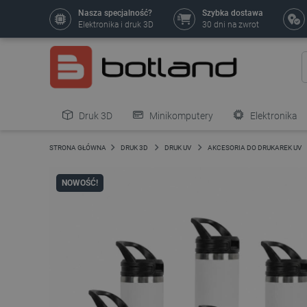
Nasza specjalność?
Szybka dostawa
Elektronika i druk 3D
30 dni na zwrot
Druk 3D
Minikomputery
Elektronika
Pozostałe
STRONA GŁÓWNA
DRUK 3D
DRUK UV
AKCESORIA DO DRUKAREK UV
NOWOŚĆ!