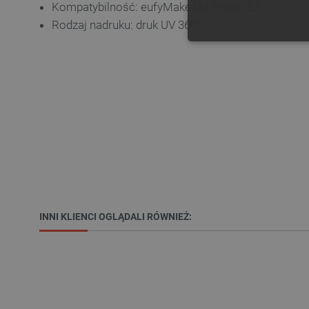
Kompatybilność: eufyMake UV Printer E1
Rodzaj nadruku: druk UV 360°
NIE
Niezbędne pliki cookie umożl
Bez niezbędnych plików cooki
Nazwa
PrestaShop-[abcdef0123456
INNI KLIENCI OGLĄDALI RÓWNIEŻ:
_lb
VISITOR_PRIVACY_METAD