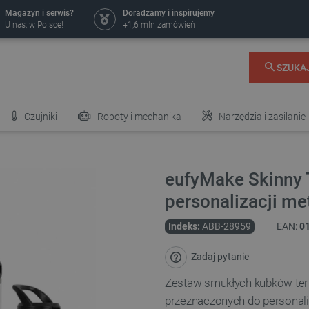
Magazyn i serwis?
Doradzamy i inspirujemy
U nas, w Polsce!
+1,6 mln zamówień
SZUKA
Czujniki
Roboty i mechanika
Narzędzia i zasilanie
eufyMake Skinny 
personalizacji me
Indeks:
ABB-28959
EAN:
0
Zadaj pytanie
Zestaw smukłych kubków te
przeznaczonych do personal