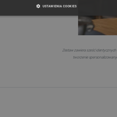
USTAWIENIA COOKIES
ZBĘDNE
WYDAJNOŚĆ
TARGETOWANIE
FUNKCJ
Niezbędne
Wydajność
Targetowanie
Funkcjonalność
Zestaw zawiera sześć identycznych k
iwiają korzystanie z podstawowych funkcji strony internetowej, takich jak logowanie użytk
e nie można prawidłowo korzystać ze strony internetowej.
tworzenie spersonalizowany
Provider /
Okres
Opis
Domena
przechowywania
789]{32}
.botland.com.pl
Sesja
Ten plik cookie jest wymag
opartego o silnik PrestaSho
.botland.com.pl
Sesja
Ten plik cookie jest używa
obciążenia w celu zapewnien
internetowych są skierowa
w każdej sesji przeglądani
witryny i doświadczenie uż
ATA
YouTube
5 miesięcy 4
Ten plik cookie jest używa
.youtube.com
tygodnie
użytkownika i wyboru prywat
witryną. Rejestruje dane d