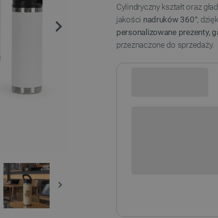
Cylindryczny kształt oraz gł
jakości
nadruków 360°
, dzi
personalizowane prezenty, 
przeznaczone do sprzedaży.
Sprawdź opcje płatności i finan
+
-
DODAJ
POWIADOM O DO