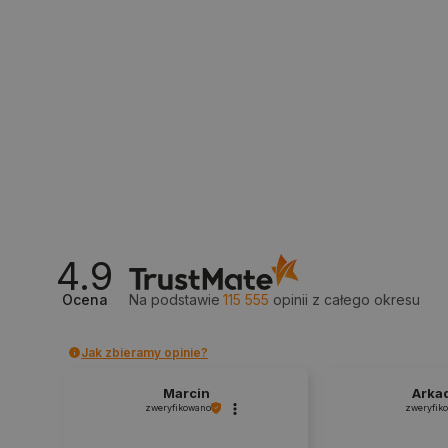
isListDisplay
_lb_ccc
critData
4.9
CookieScriptConsent
Ocena
Na podstawie
115 555
opinii
z całego okresu
LaVisitorId_Ym90bGFuZC5
Jak zbieramy opinie?
critCartData
Marcin
Arka
zweryfikowano
zweryfik