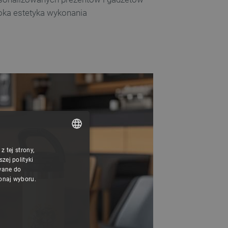
oka estetyka wykonania
 tej strony,
POLISH
ej polityki
CZECH
wane do
konaj wyboru.
ENGLISH
GERMAN