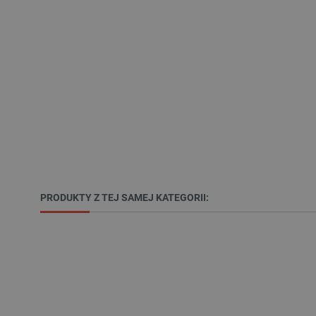
Polityce prywa
__cf_bm
__cf_bm
PHPSESSID
PRODUKTY Z TEJ SAMEJ KATEGORII:
_smvs
LaSID
__cf_bm