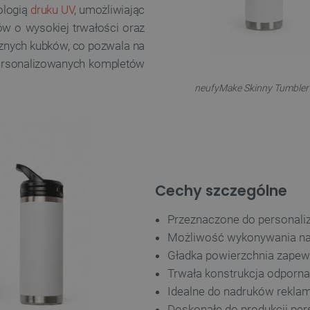
ologią
druku UV
, umożliwiając
ów o wysokiej trwałości oraz
cznych kubków, co pozwala na
spersonalizowanych kompletów
neufyMake Skinny Tumbler -
Cechy szczególne
Przeznaczone do personaliz
Możliwość wykonywania nad
Gładka powierzchnia zapew
Trwała konstrukcja odporna
Idealne do nadruków reklam
Doskonałe do produkcji pe