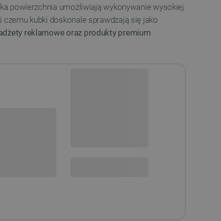
adka powierzchnia umożliwiają wykonywanie wysokiej
ęki czemu kubki doskonale sprawdzają się jako
gadżety reklamowe oraz produkty premium
Dostawa zaplanowana,
dostępne będzie 3 szt.
Zamów teraz, wysyłka ok.
i
2026-09-30
sowania:
Dostawa
od 8,99 PLN
30 dni
na zwrot
 DO KOSZYKA
SPRAWDŹ ILOŚĆ
STĘPNOŚCI