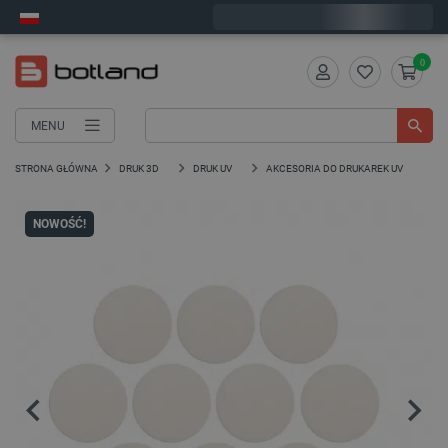
Wyślemy w poniedziałek
0
MENU
STRONA GŁÓWNA
DRUK 3D
DRUK UV
AKCESORIA DO DRUKAREK UV
NOWOŚĆ!