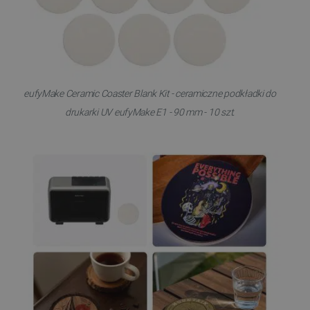
eufyMake Ceramic Coaster Blank Kit - ceramiczne podkładki do
drukarki UV eufyMake E1 - 90 mm - 10 szt.