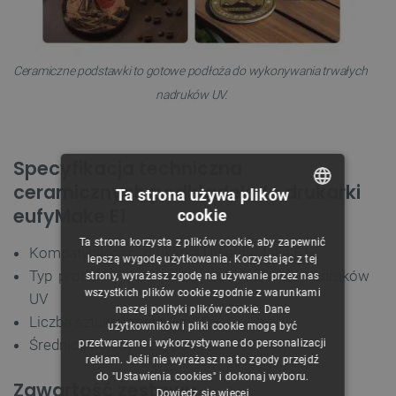
Ceramiczne podstawki to gotowe podłoża do wykonywania trwałych
nadruków UV.
Specyfikacja techniczna
ceramicznych podkładek do drukarki
Ta strona używa plików
eufyMake E1
cookie
POLISH
Ta strona korzysta z plików cookie, aby zapewnić
Kompatybilność: drukarka UV eufyMake E1
CZECH
lepszą wygodę użytkowania. Korzystając z tej
Typ produktu: ceramiczna podkładka do nadruków
strony, wyrażasz zgodę na używanie przez nas
ENGLISH
wszystkich plików cookie zgodnie z warunkami
UV
naszej polityki plików cookie. Dane
GERMAN
Liczba sztuk w zestawie: 10
użytkowników i pliki cookie mogą być
Średnica pojedynczej podkładki: 90 mm
przetwarzane i wykorzystywane do personalizacji
reklam. Jeśli nie wyrażasz na to zgody przejdź
do "Ustawienia cookies" i dokonaj wyboru.
Zawartość zestawu
Dowiedz się więcej