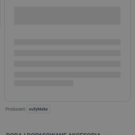
+
-
DODAJ DO KOSZYKA
POWIADOM O DOSTĘPNOŚCI
SPRAWDŹ ILOŚĆ
Dostawa
zaplanowana,
Zamów teraz, wysyłka ok. 2026-09-30
i
dostępne
będzie 3 szt.
Dostawa
od 8,99 PLN
30 dni
na zwrot
Producent:
eufyMake