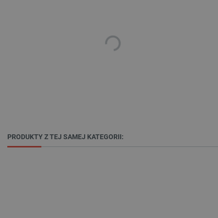
prawidłowo korzystać ze strony internetowej.
Provider /
Nazwa
Domena
PrestaShop-[abcdef0123456789]{32}
.botland.com.pl
_lb
.botland.com.pl
PRODUKTY Z TEJ SAMEJ KATEGORII:
Polityce prywatności Google
VISITOR_PRIVACY_METADATA
YouTube