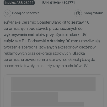
Indeks:
ABB-28955
EAN:
0194644302771
Zadaj pytanie
Dodaj do schowka
eufyMake Ceramic Coaster Blank Kit to
zestaw 10
ceramicznych podstawek przeznaczonych do
wykonywania nadruków przy użyciu drukarki UV
eufyMake E1
. Podstawki
o średnicy 90 mm
umożliwiają
tworzenie spersonalizowanych akcesoriów, gadżetów
reklamowych oraz dekoracji stołowych.
Gładka
ceramiczna powierzchnia
stanowi doskonałą bazę do
nanoszenia trwałych i estetycznych nadruków UV.
Sprawdź opcje płatności i finansowania: