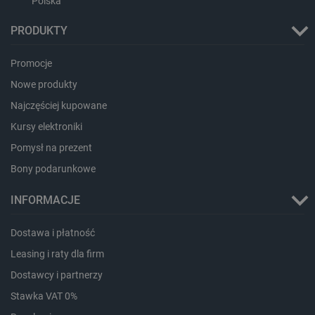
Polska
PRODUKTY
Promocje
Nowe produkty
Najczęściej kupowane
Kursy elektroniki
Pomysł na prezent
_smvs
.botland.com.pl
Bony podarunkowe
INFORMACJE
Dostawa i płatność
LaSID
Quality Unit LLC
botland.com.pl
Leasing i raty dla firm
Dostawcy i partnerzy
Stawka VAT 0%