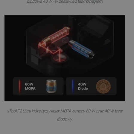
diodowa 40 W - w zestawie z taśmociągiem.
xTool F2 Ultra która łączy laser MOPA o mocy 60 W oraz 40 W laser
diodowy.