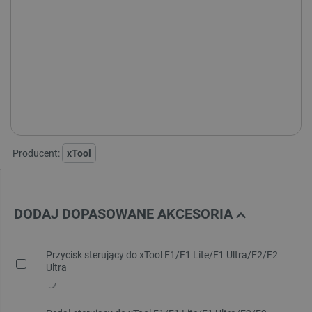
xTool F2 Ultra - wersja:
MOPA 60W + 40W
MOPA 60W + 40W Z TAŚMOCIAGIEM
MOPA 60W + 40W DELUXE
MOPA 60W
MOPA 60W Z TAŚMOCIAGIEM
MOPA 60W DELUXE
Producent:
xTool
DODAJ DOPASOWANE AKCESORIA
Przycisk sterujący do xTool F1/F1 Lite/F1 Ultra/F2/F2
Ultra