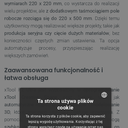
wymiarach 220 x 220 mm
, co wystarcza do realizacji
wielu projektów, ale
z dodatkowym taśmociągiem pole
robocze rozciąga się do 220 x 500 mm
. Dzięki temu
użytkownicy mogą realizować większe projekty, takie jak
produkcja seryjna czy cięcie dużych materiałów
, bez
konieczności częstych zmian ustawienia. Ta opcja
automatyzuje procesy, przyspieszając realizację
większych zamówień.
Zaawansowana funkcjonalność i
łatwa obsługa
xTool F2 Ultra jest wyposażony w
oprogramowanie
xTool Creative Space
oraz funkcje takie jak
Ta strona używa plików
automatyczne rozpoznawanie kolorów i modelowanie
cookie
POLISH
3D
, które znacząco ułatwiają obsługę urządzenia. Z
Ta strona korzysta z plików cookie, aby zapewnić
pomocą sztucznej inteligencji, użytkownicy mogą
CZECH
lepszą wygodę użytkowania. Korzystając z tej
szybko dostosować ustawienia do materiałów, co
strony, wyrażasz zgodę na używanie przez nas