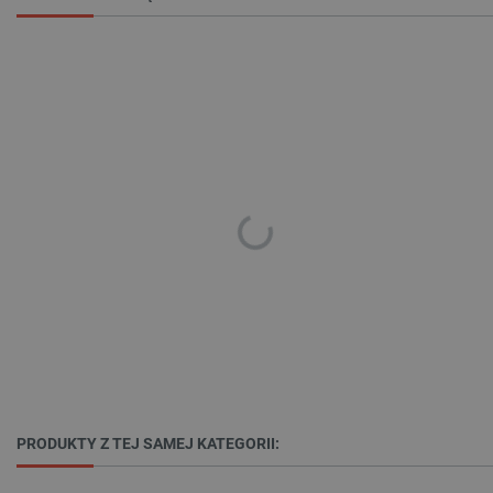
critAccountId
botland.com.pl
PRODUKTY Z TEJ SAMEJ KATEGORII:
Storage declaration