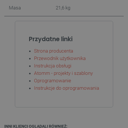
Masa
21,6 kg
CookieScriptConsent
CookieScript
botland.com.pl
Przydatne linki
Strona producenta
Przewodnik użytkownika
Instrukcja obsługi
Atomm - projekty i szablony
Oprogramowanie
Instrukcje do oprogramowania
LaVisitorId_Ym90bGFuZC5sYWRlc2suY29tLw
.botland.com.pl
critCartData
botland.com.pl
INNI KLIENCI OGLĄDALI RÓWNIEŻ: