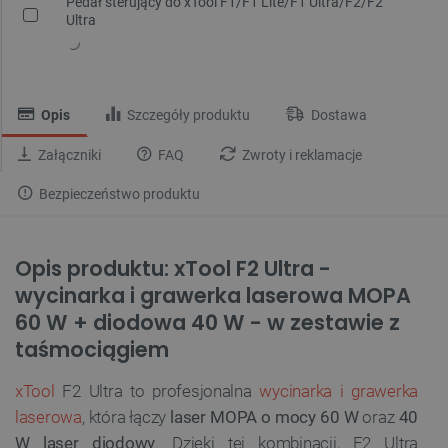
Pedał sterujący do xTool F1/F1 Lite/F1 Ultra/F2/F2
Ultra
Opis
Szczegóły produktu
Dostawa
Załączniki
FAQ
Zwroty i reklamacje
Bezpieczeństwo produktu
Opis produktu: xTool F2 Ultra -
wycinarka i grawerka laserowa MOPA
60 W + diodowa 40 W - w zestawie z
taśmociągiem
xTool
F2 Ultra to profesjonalna
wycinarka i grawerka
laserowa
, która łączy
laser MOPA o mocy 60 W
oraz
40
W laser diodowy
. Dzięki tej kombinacji, F2 Ultra