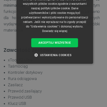
ENGLISH
wszystkich plików cookie zgodnie z warunkami
minimalizuje błędy i marnotrawstwo
. Dzięki tym
naszej polityki plików cookie. Dane
GERMAN
funkcjom, F2 Ultra jest idealnym rozwiązaniem zarówno
użytkowników i pliki cookie mogą być
dla hobbystów, jak i profesjonalistów szukających
przetwarzane i wykorzystywane do personalizacji
reklam. Jeśli nie wyrażasz na to zgody przejdź
wydajnego narzędzia do zaawansowanej obróbki
do "Ustawienia cookies" i dokonaj wyboru.
materiałów.
Dowiedz się więcej
AKCEPTUJ WSZYSTKIE
Zawartość zestawu
USTAWIENIA COOKIES
xTool F2 Ultra
Taśmociąg
NIEZBĘDNE
WYDAJNOŚĆ
Kontroler dotykowy
TARGETOWANIE
Rura odciągowa
Zasilacz
FUNKCJONALNOŚĆ
Przewód zasilający
Przewód USB
Klucz USB