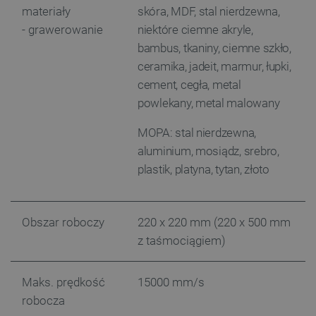
materiały
skóra, MDF, stal nierdzewna,
- grawerowanie
niektóre ciemne akryle,
bambus, tkaniny, ciemne szkło,
ceramika, jadeit, marmur, łupki,
cement, cegła, metal
powlekany, metal malowany
MOPA: stal nierdzewna,
__cf_bm
Cloudflare Inc.
aluminium, mosiądz, srebro,
.webshopapp.com
plastik, platyna, tytan, złoto
Obszar roboczy
220 x 220 mm (220 x 500 mm
z taśmociągiem)
Maks. prędkość
15000 mm/s
robocza
PHPSESSID
PHP.net