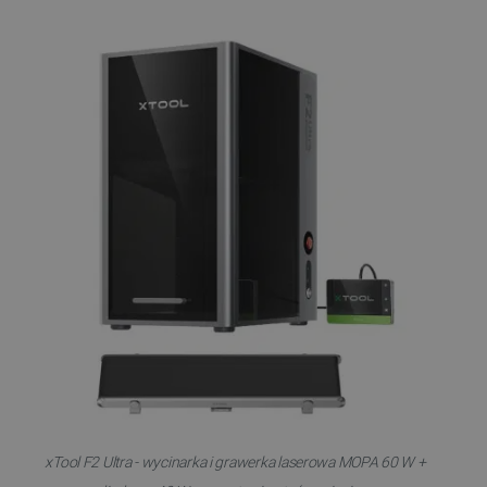
xTool F2 Ultra - wycinarka i grawerka laserowa MOPA 60 W +