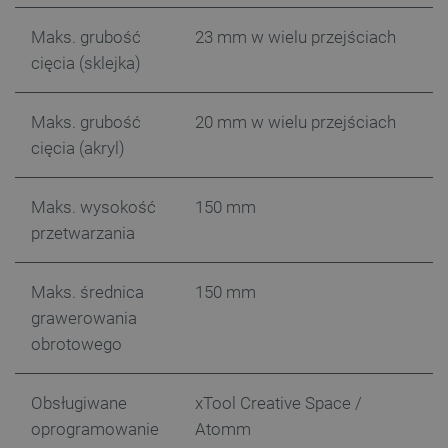
botland.com.pl
Maks. grubość
23 mm w wielu przejściach
cięcia (sklejka)
Maks. grubość
20 mm w wielu przejściach
cięcia (akryl)
Maks. wysokość
150 mm
przetwarzania
Maks. średnica
150 mm
grawerowania
obrotowego
_smvs
.botland.com.pl
Obsługiwane
xTool Creative Space /
oprogramowanie
Atomm