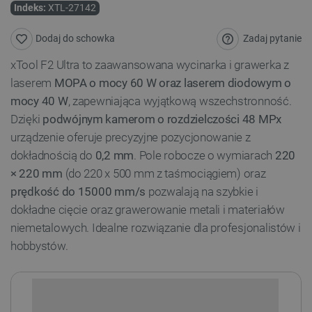
Indeks:
XTL-27142
Zadaj pytanie
Dodaj do schowka
xTool F2 Ultra to zaawansowana wycinarka i grawerka z
laserem
MOPA o mocy 60 W oraz laserem diodowym o
mocy 40 W
, zapewniająca wyjątkową wszechstronność.
Dzięki
podwójnym kamerom o rozdzielczości 48 MPx
urządzenie oferuje precyzyjne pozycjonowanie z
dokładnością do
0,2 mm
. Pole robocze o wymiarach
220
× 220 mm
(do 220 x 500 mm z taśmociągiem) oraz
prędkość do 15000 mm/s
pozwalają na szybkie i
dokładne cięcie oraz grawerowanie metali i materiałów
niemetalowych. Idealne rozwiązanie dla profesjonalistów i
hobbystów.