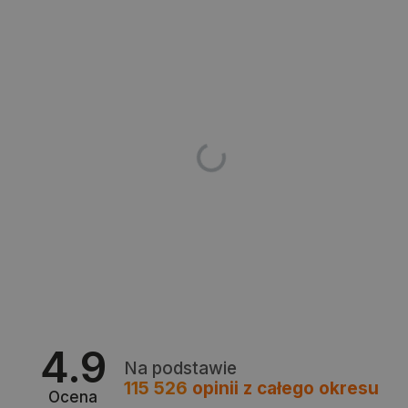
Storage
Nazwa
Opis
type
_uetvid_exp
Pamięć
lokalna
dlapi_ucp
Pamięć
lokalna
_cltk
Pamięć
sesji
smforms
Pamięć
lokalna
_smvc
Pamięć
lokalna
lbx_ac_easystorage
Pamięć
sesji
dlapi_consent
Pamięć
lokalna
_uetvid
Pamięć
4.9
lokalna
Na podstawie
_smsps
Pamięć
115 526
opinii
z całego okresu
lokalna
Ocena