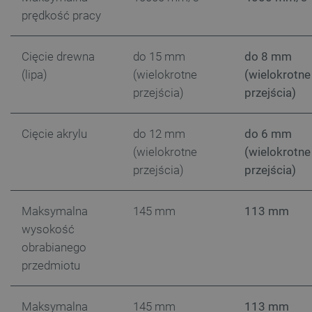
prędkość pracy
Cięcie drewna
do 15 mm
do 8 mm
Storage declaration
(lipa)
(wielokrotne
(wielokrotne
Storage
Nazwa
Opis
przejścia)
przejścia)
type
_uetvid_exp
Pamięć
lokalna
Cięcie akrylu
do 12 mm
do 6 mm
dlapi_ucp
Pamięć
(wielokrotne
(wielokrotne
lokalna
przejścia)
przejścia)
_cltk
Pamięć
sesji
smforms
Pamięć
Maksymalna
145 mm
113 mm
lokalna
wysokość
_smvc
Pamięć
lokalna
obrabianego
przedmiotu
lbx_ac_easystorage
Pamięć
sesji
dlapi_consent
Pamięć
Maksymalna
145 mm
113 mm
lokalna