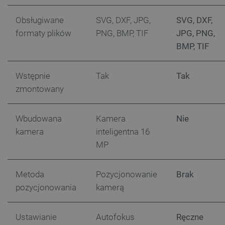
lokalna
Obsługiwane
SVG, DXF, JPG,
SVG, DXF,
cartSkuToUrl
Pamięć
lokalna
formaty plików
PNG, BMP, TIF
JPG, PNG,
lastExternalReferrerTime
Pamięć
BMP, TIF
lokalna
smsr
Pamięć
lokalna
Wstępnie
Tak
Tak
zmontowany
Wbudowana
Kamera
Nie
Provider /
Okres
kamera
inteligentna 16
Nazwa
Provider /
Domena
Okres
przechowywania
Nazwa
Opis
Domena
przechowywania
MP
wp-
OnTheGoSystems
Sesja
wpml_current_language
Ltd.
_ga_JQBK2VZW00
.botland.com.pl
1 rok 1 miesiąc
Ten pli
botland.com.pl
służy d
Provider /
Okres
Nazwa
Opis
danych
Metoda
Pozycjonowanie
Brak
Domena
przechowywania
statyst
temat
pozycjonowania
kamerą
_fbp
Meta Platform
2 miesiące 4
Używ
użytko
Inc.
tygodnie
Face
sklepu 
.botland.com.pl
dosta
odwiedz
prod
Ustawianie
Autofokus
Ręczne
rekl
_clsk
Microsoft
1 dzień
Ten pli
takic