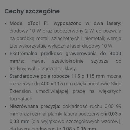
Cechy szczególne
Model xTool F1 wyposażono w dwa lasery:
diodowy 10 W oraz podczerwony 2 W, co pozwala
na obróbkę metali szlachetnych i niemetali; wersja
Lite wykorzystuje wyłącznie laser diodowy 10 W
Ekstremalna prędkość grawerowania do 4000
mm/s:
nawet sześciokrotnie szybsza od
tradycyjnych urządzeń tej klasy
Standardowe pole robocze 115 x 115 mm
można
rozszerzyć do
400 x 115 mm
dzięki podstawie Slide
Extension, umożliwiającej pracę na większych
formatach
Niezrównana precyzja:
dokładność ruchu 0,00199
mm oraz rozmiar plamki lasera podczerwieni
0,03 x
0,03 mm
(dla wyjątkowo szczegółowych wzorów);
dla lasera diodowego to
0,08 x 0,06 mm