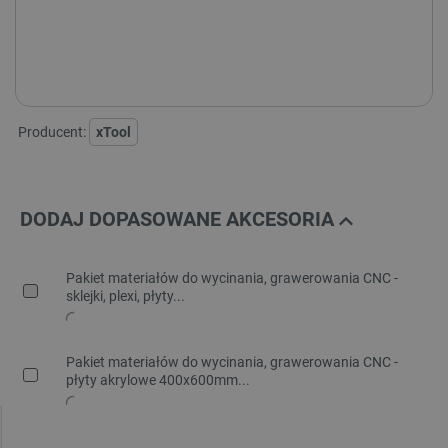
XTOOL F1
XTOOL F1 + SLIDE EXTENSION
XTOOL F1 + OCZYSZCZACZ POWIETRZA
Producent:
xTool
DODAJ DOPASOWANE AKCESORIA
Pakiet materiałów do wycinania, grawerowania CNC -
sklejki, plexi, płyty...
Pakiet materiałów do wycinania, grawerowania CNC -
płyty akrylowe 400x600mm...