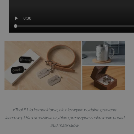
xTool F1 to kompaktowa, ale niezwykle wydajna grawerka
laserowa, która umożliwia szybkie i precyzyjne znakowanie ponad
300 materiałów.