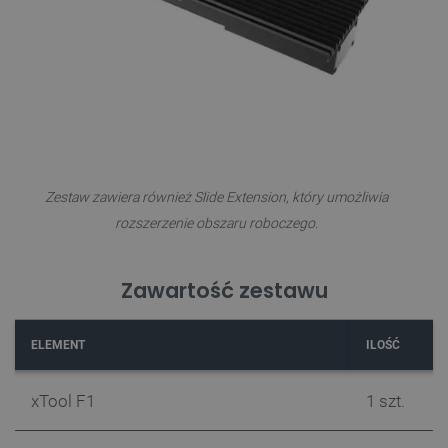
PHPSESSID
PHP.net
botland.com.pl
Zestaw zawiera również Slide Extension, który umożliwia
rozszerzenie obszaru roboczego.
Zawartość zestawu
ELEMENT
ILOŚĆ
xTool F1
1 szt.