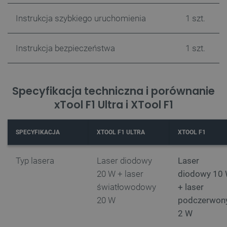
isListDisplay
botland.com.pl
Instrukcja szybkiego uruchomienia
1 szt.
Instrukcja bezpieczeństwa
1 szt.
_lb_ccc
.botland.com.pl
Specyfikacja techniczna i porównanie
xTool F1 Ultra i XTool F1
SPECYFIKACJA
XTOOL F1 ULTRA
XTOOL F1
Typ lasera
Laser diodowy
Laser
20 W + laser
diodowy 10
światłowodowy
+ laser
20 W
podczerwon
critData
botland.com.pl
2 W