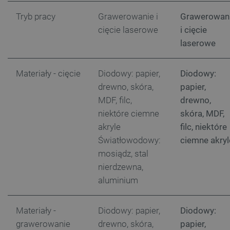
Tryb pracy
Grawerowanie i
Grawerowan
cięcie laserowe
i cięcie
laserowe
Materiały - cięcie
Diodowy: papier,
Diodowy:
drewno, skóra,
papier,
MDF, filc,
drewno,
CookieScriptConsent
CookieScript
botland.com.pl
niektóre ciemne
skóra, MDF,
akryle
filc, niektóre
Światłowodowy:
ciemne akryl
mosiądz, stal
nierdzewna,
aluminium
Materiały -
Diodowy: papier,
Diodowy:
grawerowanie
drewno, skóra,
papier,
LaVisitorId_Ym90bGFuZC5sYWRlc2suY29tLw
.botland.com.pl