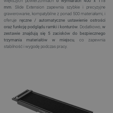
większych powierzchniach
o wymiarach 400 x 115
mm
. Slide Extension zapewnia szybkie i precyzyjne
grawerowanie, kompatybilne z ponad 500 materiałami, i
oferuje
ręczne / automatyczne ustawienie ostrości
__cf_bm
Cloudflare Inc.
.inpost.pl
oraz funkcję podglądu ramki i konturów
. Dodatkowo,
w
zestawie znajdują się 5 zacisków do bezpiecznego
trzymania materiałów w miejscu
, co zapewnia
stabilność i wygodę podczas pracy.
__cf_bm
Cloudflare Inc.
.webshopapp.com