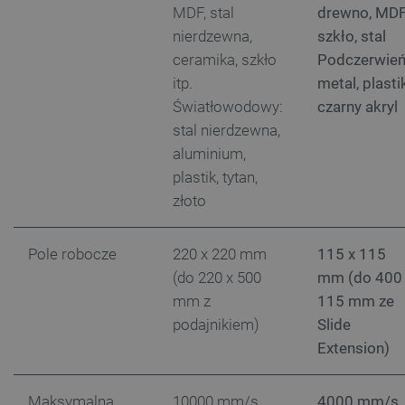
MDF, stal
drewno, MDF
nierdzewna,
szkło, stal
ceramika, szkło
Podczerwień
critCartData
botland.com.pl
itp.
metal, plasti
Światłowodowy:
czarny akryl
stal nierdzewna,
aluminium,
plastik, tytan,
złoto
critAccountId
botland.com.pl
Pole robocze
220 x 220 mm
115 x 115
(do 220 x 500
mm (do 400
mm z
115 mm ze
podajnikiem)
Slide
Extension)
Maksymalna
10000 mm/s
4000 mm/s