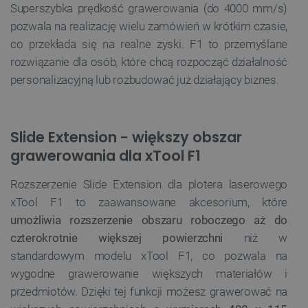
Superszybka prędkość grawerowania (do 4000 mm/s)
pozwala na realizację wielu zamówień w krótkim czasie,
co przekłada się na realne zyski. F1 to przemyślane
rozwiązanie dla osób, które chcą rozpocząć działalność
personalizacyjną lub rozbudować już działający biznes.
Polityce prywatności Google
Slide Extension - większy obszar
grawerowania dla xTool F1
VISITOR_PRIVACY_METADATA
YouTube
.youtube.com
Rozszerzenie Slide Extension dla plotera laserowego
xTool F1 to zaawansowane akcesorium, które
umożliwia rozszerzenie obszaru roboczego aż do
czterokrotnie większej powierzchni
niż w
standardowym modelu xTool F1, co pozwala na
wygodne grawerowanie większych materiałów i
przedmiotów. Dzięki tej funkcji możesz grawerować na