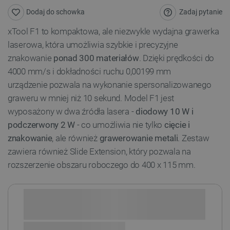
Zadaj pytanie
Dodaj do schowka
xTool F1 to kompaktowa, ale niezwykle wydajna grawerka
laserowa, która umożliwia szybkie i precyzyjne
znakowanie
ponad
300 materiałów
. Dzięki prędkości do
4000 mm/s i dokładności ruchu 0,00199 mm
urządzenie pozwala na wykonanie spersonalizowanego
graweru w mniej niż 10 sekund. Model F1 jest
wyposażony w dwa źródła lasera -
diodowy 10 W i
podczerwony 2 W
- co umożliwia nie tylko
cięcie i
znakowanie
, ale również
grawerowanie
metali
. Zestaw
zawiera również Slide Extension, który pozwala na
rozszerzenie obszaru roboczego do 400 x 115 mm.