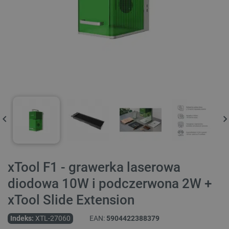
xTool F1 - grawerka laserowa
diodowa 10W i podczerwona 2W +
xTool Slide Extension
Indeks:
XTL-27060
EAN:
5904422388379