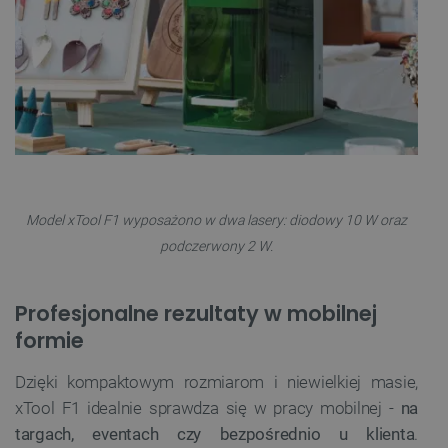
FUNKCJONALNOŚĆ
Niezbędne
Wydajność
Targetowanie
Funkcjonalność
Niezbędne pliki cookie umożliwiają korzystanie z
podstawowych funkcji strony internetowej, takich
jak logowanie użytkownika i zarządzanie kontem.
Model xTool F1 wyposażono w dwa lasery: diodowy 10 W oraz
Bez niezbędnych plików cookie nie można
prawidłowo korzystać ze strony internetowej.
podczerwony 2 W.
Provider /
Nazwa
Domena
Profesjonalne rezultaty w mobilnej
PrestaShop-[abcdef0123456789]{32}
.botland.com.pl
formie
Dzięki kompaktowym rozmiarom i niewielkiej masie,
_lb
.botland.com.pl
xTool F1 idealnie sprawdza się w pracy mobilnej -
na
targach, eventach czy bezpośrednio u klienta
.