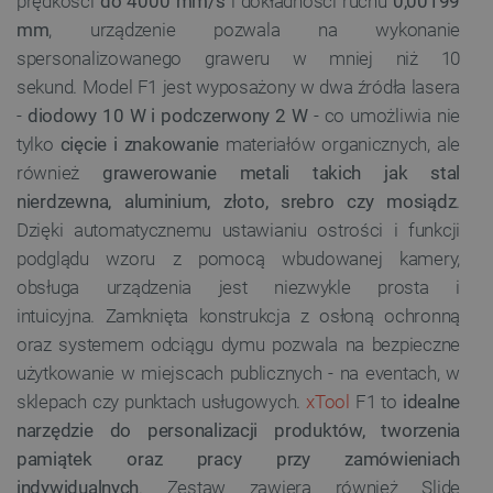
prędkości
do 4000 mm/s
i dokładności ruchu
0,00199
mm
, urządzenie pozwala na wykonanie
spersonalizowanego graweru w mniej niż 10
sekund. Model F1 jest wyposażony w dwa źródła lasera
-
diodowy 10 W i podczerwony 2 W
- co umożliwia nie
tylko
cięcie i znakowanie
materiałów organicznych, ale
również
grawerowanie
metali takich jak stal
nierdzewna, aluminium, złoto, srebro czy mosiądz
.
Dzięki automatycznemu ustawianiu ostrości i funkcji
podglądu wzoru z pomocą wbudowanej kamery,
obsługa urządzenia jest niezwykle prosta i
intuicyjna. Zamknięta konstrukcja z osłoną ochronną
oraz systemem odciągu dymu pozwala na bezpieczne
użytkowanie w miejscach publicznych - na eventach, w
sklepach czy punktach usługowych.
xTool
F1 to
idealne
narzędzie do personalizacji produktów,
tworzenia
pamiątek oraz pracy przy zamówieniach
indywidualnych
. Zestaw zawiera również Slide