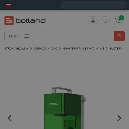
Wyślemy w piątek
0
MENU
STRONA GŁÓWNA
DRUK 3D
CNC
GRAWEROWANIE I WYCINANIE
PLOTERY LAS