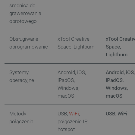
średnica do
_uetvid
Pamięć
lokalna
grawerowania
_smsps
Pamięć
obrotowego
lokalna
lastExternalReferrer
Pamięć
lokalna
Obsługiwane
xTool Creative
xTool Creati
ea_lu_ts
Pamięć
oprogramowanie
Space, Lightburn
Space,
lokalna
Lightburn
ea_gu_ts
Pamięć
lokalna
_gcl_ls
Pamięć
Systemy
Android, iOS,
Android, iOS,
lokalna
operacyjne
iPadOS,
iPadOS,
_smps
Pamięć
Windows,
Windows,
lokalna
macOS
macOS
luigis.env.v2.159265-
Pamięć
182023
sesji
_uetsid_exp
Pamięć
Metody
USB,
WiFi
,
USB, WiFi
lokalna
połączenia
połączenie IP,
_uetsid
Pamięć
lokalna
hotspot
_smsp-r-65208
Pamięć