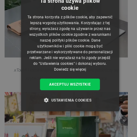
Ta strona używa plików
cookie
POLISH
Ta strona korzysta z plików cookie, aby zapewnić
CZECH
lepszą wygodę użytkowania. Korzystając z tej
strony, wyrażasz zgodę na używanie przez nas
ENGLISH
wszystkich plików cookie zgodnie z warunkami
naszej polityki plików cookie. Dane
GERMAN
użytkowników i pliki cookie mogą być
przetwarzane i wykorzystywane do personalizacji
reklam. Jeśli nie wyrażasz na to zgody przejdź
do "Ustawienia cookies" i dokonaj wyboru.
Dowiedz się więcej
xTool F1 idealnie sprawdza się wszędzie tam, gdzie liczy się
szybkość, precyzja i możliwość personalizacji.
AKCEPTUJ WSZYSTKIE
USTAWIENIA COOKIES
NIEZBĘDNE
WYDAJNOŚĆ
TARGETOWANIE