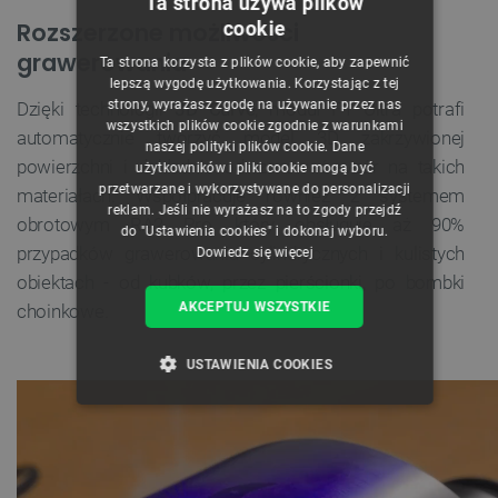
Ta strona używa plików
Rozszerzone możliwości
cookie
POLISH
grawerowania
Ta strona korzysta z plików cookie, aby zapewnić
CZECH
lepszą wygodę użytkowania. Korzystając z tej
strony, wyrażasz zgodę na używanie przez nas
Dzięki technologii
3D Curve
, moduł F1 Ultra potrafi
ENGLISH
wszystkich plików cookie zgodnie z warunkami
automatycznie tworzyć model 3D zakrzywionej
naszej polityki plików cookie. Dane
GERMAN
powierzchni i dokładnie odwzorować wzór na takich
użytkowników i pliki cookie mogą być
przetwarzane i wykorzystywane do personalizacji
materiałach. Współpracuje również z systemem
reklam. Jeśli nie wyrażasz na to zgody przejdź
obrotowym RA2 Pro, który obsługuje aż 90%
do "Ustawienia cookies" i dokonaj wyboru.
przypadków grawerowania cylindrycznych i kulistych
Dowiedz się więcej
obiektach - od kubków, przez pierścionki, po bombki
AKCEPTUJ WSZYSTKIE
choinkowe.
USTAWIENIA COOKIES
NIEZBĘDNE
WYDAJNOŚĆ
TARGETOWANIE