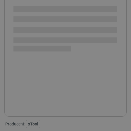
Dodatkowe 12 miesięcy ochrony serwisowej
(+1699 zł)
Dodatkowe 36 miesięcy ochrony serwisowej
(+2799 zł)
SPRAWDŹ ILOŚĆ
Dostępny
Wysyłka
24h
Darmowa
dostawa
30 dni
na zwrot
xTool F1 Ultra:
XTOOL F1 ULTRA + TAŚMOCIĄG
XTOOL F1 ULTRA DELUXE
XTOOL F1 ULTRA
Producent:
xTool