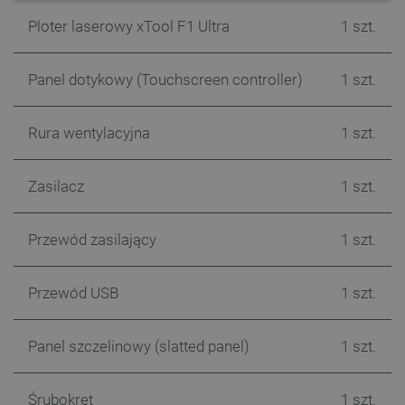
Ploter laserowy xTool F1 Ultra
1 szt.
Panel dotykowy (Touchscreen controller)
1 szt.
Rura wentylacyjna
1 szt.
Polityce prywatności Google
Zasilacz
1 szt.
VISITOR_PRIVACY_METADATA
YouTube
.youtube.com
Przewód zasilający
1 szt.
Przewód USB
1 szt.
Panel szczelinowy (slatted panel)
1 szt.
Śrubokręt
1 szt.