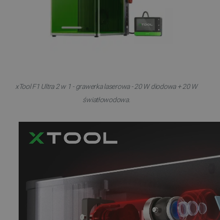
xTool F1 Ultra 2 w 1 - grawerka laserowa - 20 W diodowa + 20 W
światłowodowa.