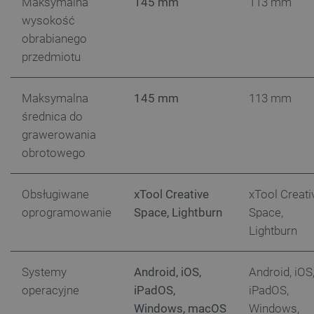
Maksymalna
145 mm
113 mm
wysokość
obrabianego
przedmiotu
Maksymalna
145 mm
113 mm
średnica do
grawerowania
CookieScriptConsent
CookieScript
obrotowego
botland.com.pl
Obsługiwane
xTool Creative
xTool Creati
oprogramowanie
Space, Lightburn
Space,
Lightburn
Systemy
Android, iOS,
Android, iOS
operacyjne
iPadOS,
iPadOS,
Windows, macOS
Windows,
LaVisitorId_Ym90bGFuZC5sYWRlc2suY29tLw
.botland.com.pl