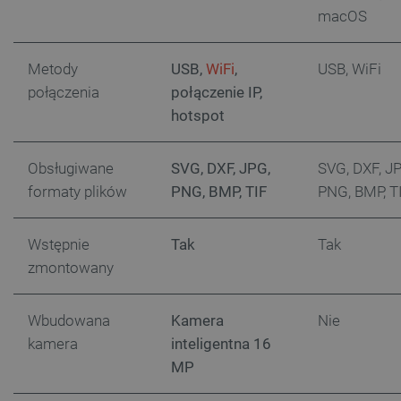
macOS
Metody
USB,
WiFi
,
USB, WiFi
critCartData
botland.com.pl
połączenia
połączenie IP,
hotspot
Obsługiwane
SVG, DXF, JPG,
SVG, DXF, J
formaty plików
PNG, BMP, TIF
PNG, BMP, T
critAccountId
botland.com.pl
Wstępnie
Tak
Tak
zmontowany
Wbudowana
Kamera
Nie
kamera
inteligentna 16
MP