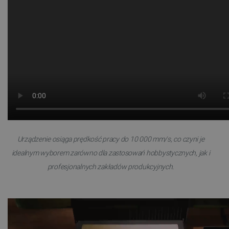
Urządzenie osiąga prędkość pracy do 10 000 mm/s, co czyni je
idealnym wyborem zarówno dla zastosowań hobbystycznych, jak i
profesjonalnych zakładów produkcyjnych.