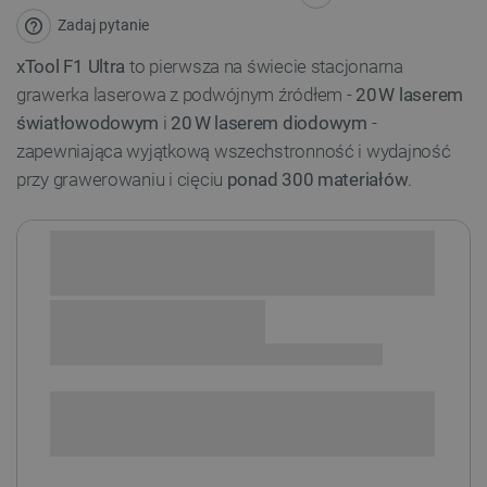
Zadaj pytanie
xTool F1 Ultra
to pierwsza na świecie stacjonarna
grawerka laserowa z podwójnym źródłem -
20 W laserem
światłowodowym
i
20 W laserem diodowym
-
zapewniająca wyjątkową wszechstronność i wydajność
przy grawerowaniu i cięciu
ponad 300 materiałów
.
Sprawdź opcje płatności i finansowania:
+
-
DODAJ DO KOSZYKA
Dodatkowa ochrona EasyProtect
i