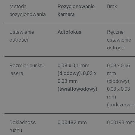
Metoda
Pozycjonowanie
Brak
pozycjonowania
kamerą
Storage declaration
Ustawianie
Autofokus
Ręczne
Storage
Nazwa
Opis
ostrości
ustawienie
type
ostrości
_uetvid_exp
Pamięć
lokalna
dlapi_ucp
Pamięć
Rozmiar punktu
0,08 x 0,1 mm
0,08 x 0,06
lokalna
lasera
(diodowy), 0,03 x
mm
_cltk
Pamięć
sesji
0,03 mm
(diodowy),
(światłowodowy)
0,03 x 0,03
smforms
Pamięć
lokalna
mm
_smvc
Pamięć
(podczerwie
lokalna
lbx_ac_easystorage
Pamięć
sesji
Dokładność
0,00482 mm
0,00199 mm
dlapi_consent
Pamięć
ruchu
lokalna