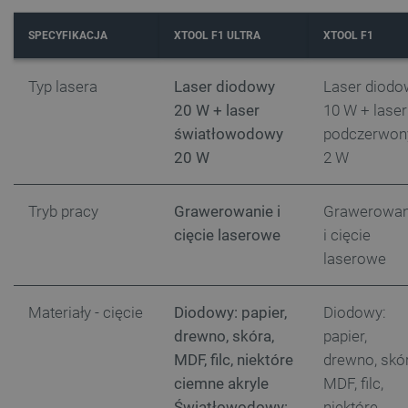
SPECYFIKACJA
XTOOL F1 ULTRA
XTOOL F1
PHPSESSID
PHP.net
Typ lasera
Laser diodowy
Laser diodo
botland.com.pl
20 W + laser
10 W + laser
światłowodowy
podczerwon
20 W
2 W
Tryb pracy
Grawerowanie i
Grawerowan
cięcie laserowe
i cięcie
laserowe
Materiały - cięcie
Diodowy: papier,
Diodowy:
drewno, skóra,
papier,
MDF, filc, niektóre
drewno, skór
ciemne akryle
MDF, filc,
Światłowodowy:
niektóre