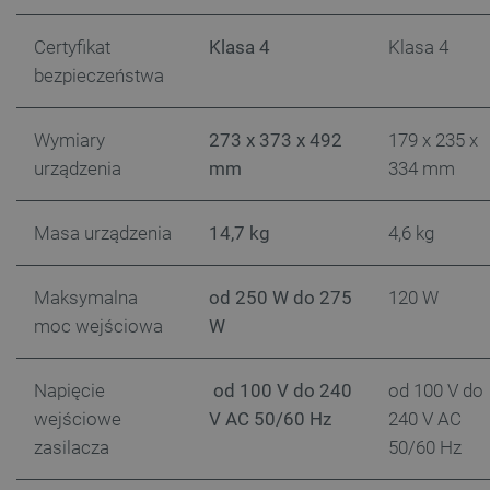
_uetvid
Pamięć
lokalna
Certyfikat
Klasa 4
Klasa 4
_smsps
Pamięć
bezpieczeństwa
lokalna
lastExternalReferrer
Pamięć
lokalna
Wymiary
273 x 373 x 492
179 x 235 x
ea_lu_ts
Pamięć
urządzenia
mm
334 mm
lokalna
ea_gu_ts
Pamięć
lokalna
Masa urządzenia
14,7 kg
4,6 kg
_gcl_ls
Pamięć
lokalna
Maksymalna
od 250 W do 275
120 W
_smps
Pamięć
lokalna
moc wejściowa
W
luigis.env.v2.159265-
Pamięć
182023
sesji
Napięcie
od 100 V do 240
od 100 V do
_uetsid_exp
Pamięć
lokalna
wejściowe
V AC 50/60 Hz
240 V AC
_uetsid
Pamięć
zasilacza
50/60 Hz
lokalna
_smsp-r-65208
Pamięć