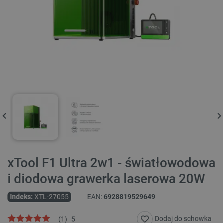
xTool F1 Ultra 2w1 - światłowodowa
i diodowa grawerka laserowa 20W
Indeks:
XTL-27055
EAN:
6928819529649
Dodaj do schowka
(
1
)
5