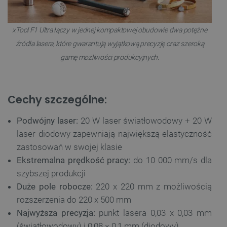
xTool F1 Ultra łączy w jednej kompaktowej obudowie dwa potężne
źródła lasera, które gwarantują wyjątkową precyzję oraz szeroką
gamę możliwości produkcyjnych.
Cechy szczególne:
Podwójny laser:
20 W laser światłowodowy + 20 W
laser diodowy zapewniają największą elastyczność
zastosowań w swojej klasie
Ekstremalna prędkość pracy:
do 10 000 mm/s dla
szybszej produkcji
Duże pole robocze:
220 x 220 mm z możliwością
rozszerzenia do 220 x 500 mm
Najwyższa precyzja:
punkt lasera 0,03 x 0,03 mm
(światłowodowy) i 0,08 × 0,1 mm (diodowy)