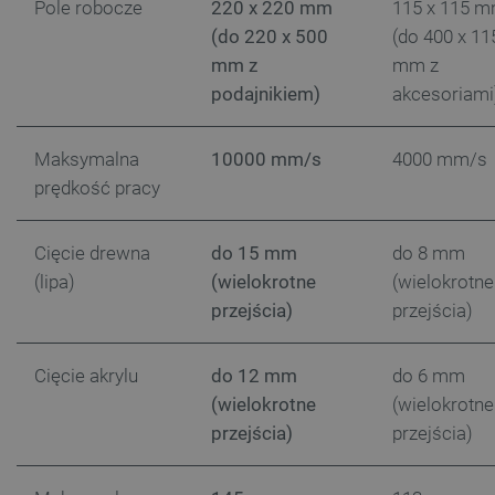
Pole robocze
220 x 220 mm
115 x 115 
(do 220 x 500
(do 400 x 11
isListDisplay
botland.com.pl
mm z
mm z
podajnikiem)
akcesoriami
Maksymalna
10000 mm/s
4000 mm/s
_lb_ccc
.botland.com.pl
prędkość pracy
Cięcie drewna
do 15 mm
do 8 mm
(lipa)
(wielokrotne
(wielokrotne
przejścia)
przejścia)
Cięcie akrylu
do 12 mm
do 6 mm
(wielokrotne
(wielokrotne
przejścia)
przejścia)
critData
botland.com.pl