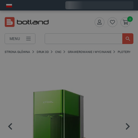
Zamów w ciągu:
4
:
31
:
55
, a wyślemy dziś!
0
MENU
STRONA GŁÓWNA
DRUK 3D
CNC
GRAWEROWANIE I WYCINANIE
PLOTERY LAS