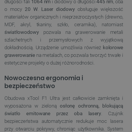
długości fali
1064 nm
i diodowy o długości
445 nm
, oba
o mocy
20 W
.
Laser diodowy
obsługuje większość
materiałów organicznych i nieprzezroczystych (drewno,
MDF, akryl, tkaniny, szkło, ceramika), natomiast
światłowodowy
pozwala na grawerowanie metali
szlachetnych i przemysłowych z wyjątkową
dokładnością. Urządzenie umożliwia również
kolorowe
grawerowanie
na metalach, co pozwala tworzyć trwałe i
estetyczne projekty o dużej różnorodności.
Nowoczesna ergonomia i
bezpieczeństwo
Obudowa xTool F1 Ultra jest całkowicie zamknięta i
wyposażona w zieloną
osłonę ochronną, blokującą
światło emitowane przez oba lasery
. Czujnik
bezpieczeństwa automatycznie redukuje moc lasera
przy otwarciu pokrywy, chroniąc użytkownika. System