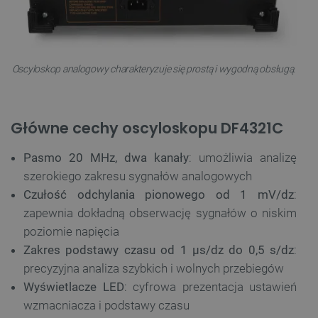
Oscyloskop analogowy charakteryzuje się prostą i wygodną obsługą.
Główne cechy oscyloskopu DF4321C
Pasmo 20 MHz, dwa kanały
: umożliwia analizę
szerokiego zakresu sygnałów analogowych
Czułość odchylania pionowego od 1 mV/dz
:
zapewnia dokładną obserwację sygnałów o niskim
poziomie napięcia
Zakres podstawy czasu od 1 μs/dz do 0,5 s/dz
:
precyzyjna analiza szybkich i wolnych przebiegów
Wyświetlacze LED
: cyfrowa prezentacja ustawień
wzmacniacza i podstawy czasu