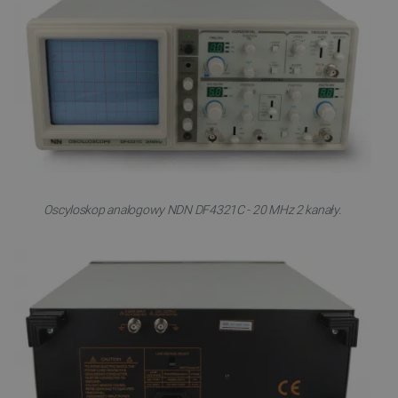
Oscyloskop analogowy NDN DF4321C - 20 MHz 2 kanały.