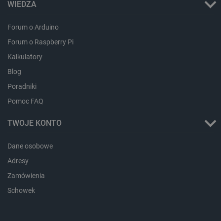
WIEDZA
Forum o Arduino
Forum o Raspberry Pi
Kalkulatory
critAccountId
botland.com.pl
Blog
Poradniki
Pomoc FAQ
TWOJE KONTO
Dane osobowe
Adresy
Zamówienia
Schowek
Storage declaration
Storage
Nazwa
Opis
type