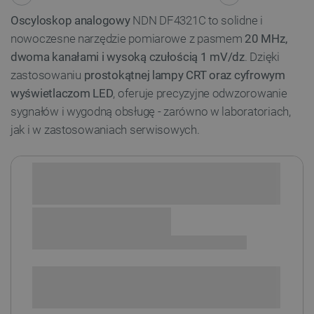
Oscyloskop analogowy
NDN DF4321C to solidne i
nowoczesne narzędzie pomiarowe z pasmem
20 MHz,
dwoma kanałami i wysoką czułością 1 mV/dz
. Dzięki
zastosowaniu
prostokątnej lampy CRT oraz cyfrowym
wyświetlaczom LED
, oferuje precyzyjne odwzorowanie
sygnałów i wygodną obsługę - zarówno w laboratoriach,
jak i w zastosowaniach serwisowych.
Sprawdź opcje płatności i finansowania:
SPRAWDŹ ILOŚĆ