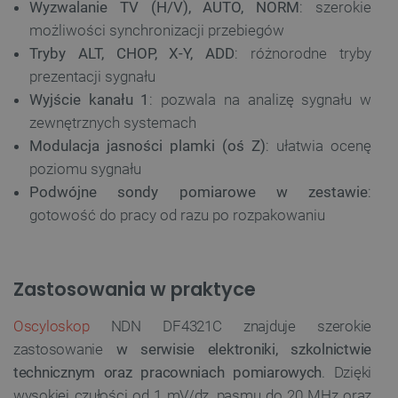
Wyzwalanie TV (H/V), AUTO, NORM
: szerokie
możliwości synchronizacji przebiegów
Tryby ALT, CHOP, X-Y, ADD
: różnorodne tryby
prezentacji sygnału
Wyjście kanału 1
: pozwala na analizę sygnału w
zewnętrznych systemach
Modulacja jasności plamki (oś Z)
: ułatwia ocenę
poziomu sygnału
Podwójne sondy pomiarowe w zestawie
:
gotowość do pracy od razu po rozpakowaniu
Zastosowania w praktyce
Oscyloskop
NDN DF4321C znajduje szerokie
zastosowanie
w serwisie elektroniki, szkolnictwie
technicznym oraz pracowniach pomiarowych
. Dzięki
wysokiej czułości od 1 mV/dz, pasmu do 20 MHz oraz