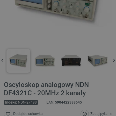
Oscyloskop analogowy NDN
DF4321C - 20MHz 2 kanały
Indeks:
NDN-27498
EAN:
5904422388645
Zadaj pytanie
Dodaj do schowka