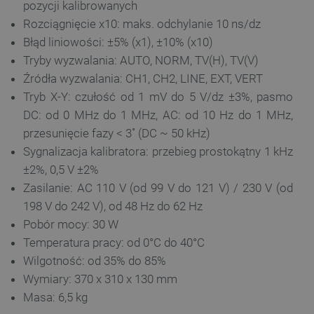
Funkcjonalność
pozycji kalibrowanych
Rozciągnięcie x10: maks. odchylanie 10 ns/dz
Niezbędne pliki cookie umożliwiają korzystanie z
podstawowych funkcji strony internetowej, takich
Błąd liniowości: ±5% (x1), ±10% (x10)
jak logowanie użytkownika i zarządzanie kontem.
Tryby wyzwalania: AUTO, NORM, TV(H), TV(V)
Bez niezbędnych plików cookie nie można
prawidłowo korzystać ze strony internetowej.
Źródła wyzwalania: CH1, CH2, LINE, EXT, VERT
Provider /
Tryb X-Y: czułość od 1 mV do 5 V/dz ±3%, pasmo
Nazwa
Domena
DC: od 0 MHz do 1 MHz, AC: od 10 Hz do 1 MHz,
PrestaShop-[abcdef0123456789]{32}
.botland.com.pl
przesunięcie fazy < 3˚ (DC ~ 50 kHz)
Sygnalizacja kalibratora: przebieg prostokątny 1 kHz
±2%, 0,5 V ±2%
_lb
.botland.com.pl
Zasilanie: AC 110 V (od 99 V do 121 V) / 230 V (od
198 V do 242 V), od 48 Hz do 62 Hz
Pobór mocy: 30 W
Temperatura pracy: od 0°C do 40°C
Wilgotność: od 35% do 85%
Wymiary: 370 x 310 x 130 mm
Masa: 6,5 kg