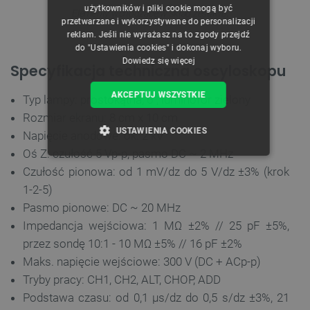
użytkowników i pliki cookie mogą być
Elementy wchodzące w skład zestawu.
przetwarzane i wykorzystywane do personalizacji
reklam. Jeśli nie wyrażasz na to zgody przejdź
do "Ustawienia cookies" i dokonaj wyboru.
Dowiedz się więcej
Specyfikacja techniczna oscyloskopu
AKCEPTUJ WSZYSTKIE
Typ lampy: prostokątna, 6", luminofor zielony
Rozmiar ekranu: 8 cm x 10 cm
USTAWIENIA COOKIES
Napięcie anodowe: ok. 2 kV
Oś Z: czułość 5 Vp-p, pasmo DC ~ 2 MHz
NIEZBĘDNE
WYDAJNOŚĆ
Czułość pionowa: od 1 mV/dz do 5 V/dz ±3% (krok
1-2-5)
TARGETOWANIE
Pasmo pionowe: DC ~ 20 MHz
Impedancja wejściowa: 1 MΩ ±2% // 25 pF ±5%,
FUNKCJONALNOŚĆ
przez sondę 10:1 - 10 MΩ ±5% // 16 pF ±2%
Maks. napięcie wejściowe: 300 V (DC + ACp-p)
Tryby pracy: CH1, CH2, ALT, CHOP, ADD
Niezbędne
Wydajność
Targetowanie
Podstawa czasu: od 0,1 μs/dz do 0,5 s/dz ±3%, 21