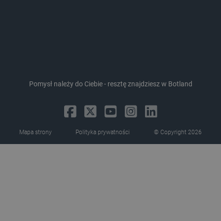
_uetvid_exp
Pamięć
lokalna
dlapi_ucp
Pamięć
lokalna
_cltk
Pamięć
sesji
smforms
Pamięć
lokalna
Pomysł należy do Ciebie - resztę znajdziesz w Botland
_smvc
Pamięć
lokalna
lbx_ac_easystorage
Pamięć
sesji
Mapa strony
Polityka prywatności
© Copyright 2026
dlapi_consent
Pamięć
lokalna
_uetvid
Pamięć
lokalna
_smsps
Pamięć
lokalna
lastExternalReferrer
Pamięć
lokalna