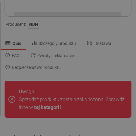
i
Niedostępny
Produkt wycofany
Producent:
NDN
Opis
Szczegóły produktu
Dostawa
FAQ
Zwroty i reklamacje
Bezpieczeństwo produktu
Uwaga!
Sprzedaż produktu została zakończona. Sprawdź
inne w
tej kategorii
.