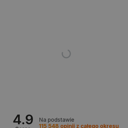
_smvs
.botland.com.pl
4.9
Na podstawie
LaSID
Quality Unit LLC
115 548
opinii
z całego okresu