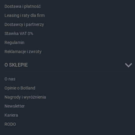
Dostawa i płatność
Leasing i raty dla firm
CookieScriptConsent
CookieScript
botland.com.pl
Dostawcy i partnerzy
Stawka VAT 0%
Regulamin
Reklamacje i zwroty
O SKLEPIE
O nas
Opinie o Botland
LaVisitorId_Ym90bGFuZC5sYWRlc2suY29tLw
.botland.com.pl
Nagrody i wyróżnienia
Newsletter
Kariera
critCartData
botland.com.pl
RODO