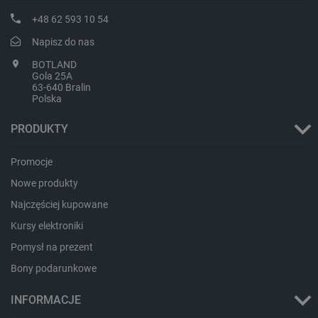
_lb_ccc
.botland.com.pl
+48 62 593 10 54
Napisz do nas
BOTLAND
Gola 25A
63-640 Bralin
Polska
PRODUKTY
Promocje
Nowe produkty
critData
botland.com.pl
Najczęściej kupowane
Kursy elektroniki
Pomysł na prezent
Bony podarunkowe
INFORMACJE