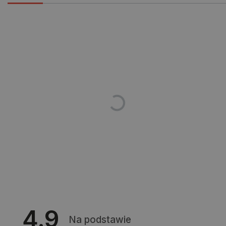
PHPSESSID
PHP.net
botland.com.pl
4.9
Na podstawie