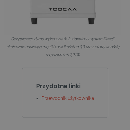
_lb
.botland.com.pl
Oczyszczacz dymu wykorzystuje 3-stopniowy system filtracji,
skutecznie usuwając cząstki o wielkości od 0,3 µm z efektywnością
na poziomie 99,97%.
Polityce prywatności Google
Przydatne linki
VISITOR_PRIVACY_METADATA
YouTube
.youtube.com
Przewodnik użytkownika