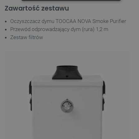
NIEZBĘDNE
WYDAJNOŚĆ
Zawartość zestawu
TARGETOWANIE
Oczyszczacz dymu TOOCAA NOVA Smoke Purifier
Przewód odprowadzający dym (rura) 1,2 m
FUNKCJONALNOŚĆ
Zestaw filtrów
Niezbędne
Wydajność
Targetowanie
Funkcjonalność
Niezbędne pliki cookie umożliwiają korzystanie z
podstawowych funkcji strony internetowej, takich
jak logowanie użytkownika i zarządzanie kontem.
Bez niezbędnych plików cookie nie można
prawidłowo korzystać ze strony internetowej.
Provider /
Nazwa
Domena
PrestaShop-[abcdef0123456789]{32}
.botland.com.pl