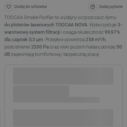
Zadaj pytanie
Dodaj do schowka
TOOCAA Smoke Purifier to wydajny oczyszczacz dymu
do ploterów laserowych TOOCAA NOVA
. Wykorzystuje
3-
warstwowy system filtracji
i osiąga skuteczność
99,97%
dla cząstek 0,3 µm
. Przepływ powietrza
258 m³/h
,
podciśnienie
2200 Pa
oraz niski poziom hałasu poniżej
50
dB
zapewniają komfortową i bezpieczną pracę.
Sprawdź opcje płatności i finansowania:
+
-
DODAJ DO KOSZYKA