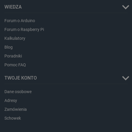
WIEDZA
Forum o Arduino
LaVisitorId_Ym90bGFuZC5sYWRlc2suY29tLw
.botland.com.pl
Forum o Raspberry Pi
Kalkulatory
Blog
critCartData
botland.com.pl
Poradniki
Pomoc FAQ
TWOJE KONTO
Dane osobowe
Adresy
critAccountId
botland.com.pl
Zamówienia
Schowek