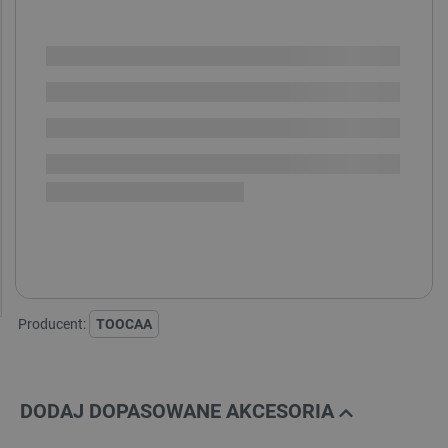
Dodatkowa ochrona EasyProtect
i
Dodatkowe 12 miesięcy ochrony serwisowej
(+179 zł)
Dodatkowe 36 miesięcy ochrony serwisowej
(+319 zł)
SPRAWDŹ ILOŚĆ
Dostępny
Wysyłka
24h
Darmowa
dostawa
30 dni
na zwrot
Producent:
TOOCAA
DODAJ DOPASOWANE AKCESORIA