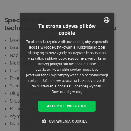
Specyfikacja
Ta strona używa plików
techniczna oczyszczacza powietrza
cookie
POLISH
Model: TC-NOVA-SP
Ta strona korzysta z plików cookie, aby zapewnić
CZECH
Moc: 150 W
lepszą wygodę użytkowania. Korzystając z tej
strony, wyrażasz zgodę na używanie przez nas
Napięcie wejściowe: AC 220 V 50/60 Hz
ENGLISH
wszystkich plików cookie zgodnie z warunkami
Maksymalne podciśnienie: 2200 Pa
naszej polityki plików cookie. Dane
GERMAN
użytkowników i pliki cookie mogą być
Liczba warstw filtracji: 3
przetwarzane i wykorzystywane do personalizacji
Przepływ powietrza: 258 m³/h
reklam. Jeśli nie wyrażasz na to zgody przejdź
Średnica interfejsu wlotowego: Ø50 mm
do "Ustawienia cookies" i dokonaj wyboru.
Dowiedz się więcej
Długość przewodu dymowego: 1,2 m
Skuteczność filtracji: 99,97% dla 0,3 µm
AKCEPTUJ WSZYSTKIE
Poziom hałasu: < 50 dB
Wymiary: 300 x 242 x 343 mm
USTAWIENIA COOKIES
Masa: 9,5 kg