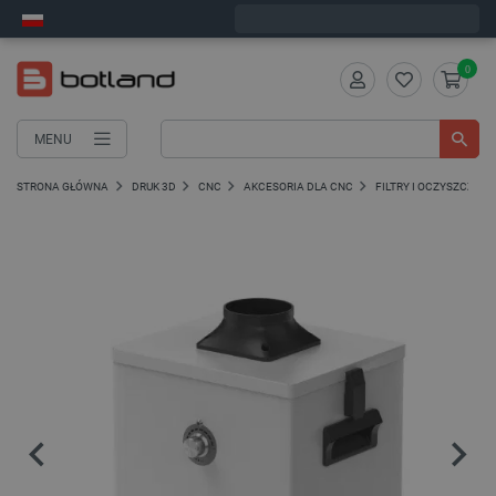
Zamów w ciągu:
2
:
47
:
07
, a wyślemy dziś!
0
MENU
STRONA GŁÓWNA
DRUK 3D
CNC
AKCESORIA DLA CNC
FILTRY I OCZYSZCZAC