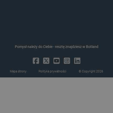
Storage declaration
Pomysł należy do Ciebie - resztę znajdziesz w Botland
Storage
Nazwa
Opis
type
_uetvid_exp
Pamięć
lokalna
Mapa strony
Polityka prywatności
© Copyright 2026
dlapi_ucp
Pamięć
lokalna
_cltk
Pamięć
sesji
smforms
Pamięć
lokalna
_smvc
Pamięć
lokalna