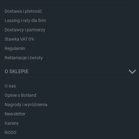
Dostawa i płatność
critData
botland.com.pl
Leasing i raty dla firm
Dostawcy i partnerzy
Stawka VAT 0%
Regulamin
Reklamacje i zwroty
O SKLEPIE
O nas
CookieScriptConsent
CookieScript
botland.com.pl
Opinie o Botland
Nagrody i wyróżnienia
Newsletter
Kariera
RODO