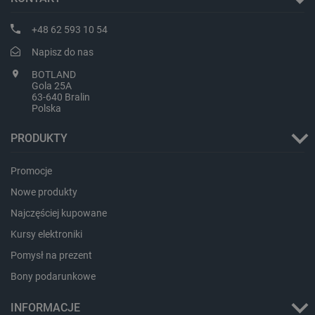
+48 62 593 10 54
Napisz do nas
BOTLAND
isListDisplay
botland.com.pl
Gola 25A
63-640 Bralin
Polska
PRODUKTY
Promocje
_lb_ccc
.botland.com.pl
Nowe produkty
Najczęściej kupowane
Kursy elektroniki
Pomysł na prezent
Bony podarunkowe
INFORMACJE