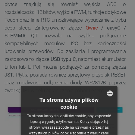
płytce znajdują się również wejścia ADC o
rozdzielczości 12 bitów, wyjścia PWM, funkcje dotykowe
Touch oraz linie RTC umożliwiające wybudzanie z trybu
deep sleep. Zintegrowane złącze
Qwiic
/ easyC /
STEMMA QT
pozwala na szybkie podłączenie
kompatybilnych modułów I2C bez konieczności
lutowania przewodów. Do zasilania i programowania
zastosowano złącze
USB typu C
, natomiast akumulator
Li-Ion lub Li-Pol można podłączyć za pomocą złącza
JST
. Płytka posiada również sprzętowy przycisk RESET
oraz możliwość odłączenia diody WS2812B poprzez
zworkę JP1 w celu ograniczenia poboru energii.
Ta strona używa plików
cookie
POLISH
Ta strona korzysta z plików cookie, aby zapewnić
CZECH
lepszą wygodę użytkowania. Korzystając z tej
strony, wyrażasz zgodę na używanie przez nas
ENGLISH
wszystkich plików cookie zgodnie z warunkami