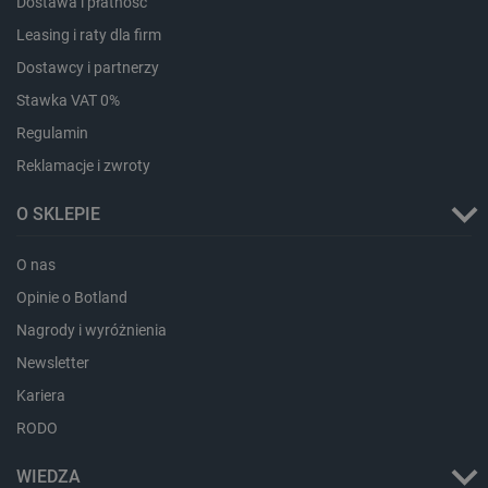
Dostawa i płatność
ea_lu_ts
Pamięć
Leasing i raty dla firm
lokalna
Dostawcy i partnerzy
ea_gu_ts
Pamięć
lokalna
Stawka VAT 0%
_gcl_ls
Pamięć
Regulamin
lokalna
Reklamacje i zwroty
_smps
Pamięć
lokalna
O SKLEPIE
luigis.env.v2.159265-
Pamięć
182023
sesji
O nas
_uetsid_exp
Pamięć
lokalna
Opinie o Botland
_uetsid
Pamięć
lokalna
Nagrody i wyróżnienia
_smsp-r-65208
Pamięć
Newsletter
lokalna
Kariera
cartSkuToUrl
Pamięć
lokalna
RODO
lastExternalReferrerTime
Pamięć
lokalna
WIEDZA