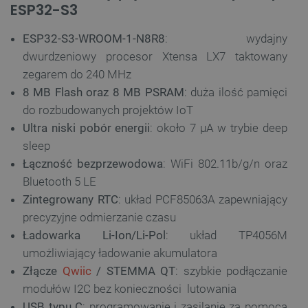
ESP32-S3
ESP32-S3-WROOM-1-N8R8
: wydajny
dwurdzeniowy procesor Xtensa LX7 taktowany
zegarem do 240 MHz
8 MB Flash oraz 8 MB PSRAM
: duża ilość pamięci
do rozbudowanych projektów IoT
Ultra niski pobór energii
: około 7 µA w trybie deep
sleep
Łączność bezprzewodowa
: WiFi 802.11b/g/n oraz
Bluetooth 5 LE
Zintegrowany RTC
: układ PCF85063A zapewniający
precyzyjne odmierzanie czasu
Ładowarka Li-Ion/Li-Pol
: układ TP4056M
umożliwiający ładowanie akumulatora
Złącze
Qwiic
/ STEMMA QT
: szybkie podłączanie
modułów I2C bez konieczności lutowania
USB typu C
: programowanie i zasilanie za pomocą