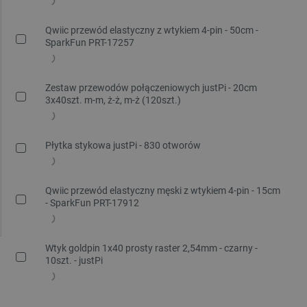
Qwiic przewód elastyczny z wtykiem 4-pin - 50cm -
SparkFun PRT-17257
Zestaw przewodów połączeniowych justPi - 20cm
3x40szt. m-m, ż-ż, m-ż (120szt.)
Płytka stykowa justPi - 830 otworów
Qwiic przewód elastyczny męski z wtykiem 4-pin - 15cm
- SparkFun PRT-17912
Wtyk goldpin 1x40 prosty raster 2,54mm - czarny -
10szt. - justPi