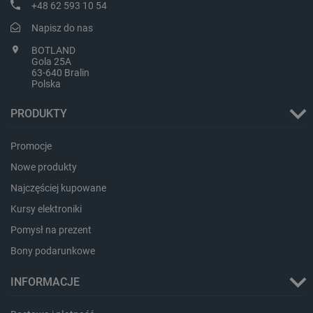
Storage
+48 62 593 10 54
Nazwa
Opis
type
Napisz do nas
_uetvid_exp
Pamięć
lokalna
BOTLAND
Gola 25A
dlapi_ucp
Pamięć
63-640 Bralin
lokalna
Polska
_cltk
Pamięć
sesji
PRODUKTY
smforms
Pamięć
lokalna
Promocje
_smvc
Pamięć
lokalna
Nowe produkty
lbx_ac_easystorage
Pamięć
Najczęściej kupowane
sesji
Kursy elektroniki
dlapi_consent
Pamięć
lokalna
Pomysł na prezent
_uetvid
Pamięć
Bony podarunkowe
lokalna
_smsps
Pamięć
INFORMACJE
lokalna
lastExternalReferrer
Pamięć
lokalna