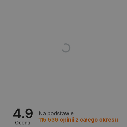
CookieScriptConsent
CookieScript
botland.com.pl
LaVisitorId_Ym90bGFuZC5sYWRlc2suY29tLw
.botland.com.pl
4.9
Na podstawie
critCartData
botland.com.pl
115 536
opinii
z całego okresu
Ocena