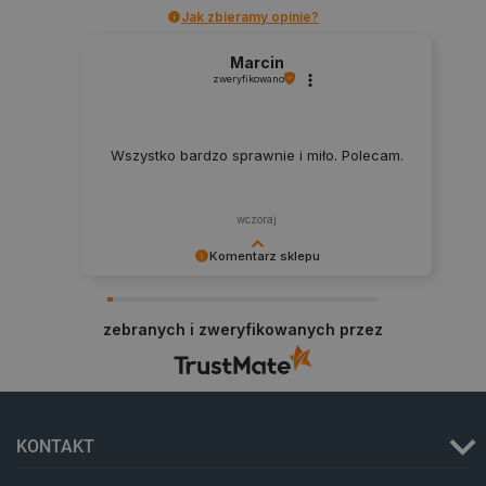
Jak zbieramy opinie?
Marcin
zweryfikowano
Wszystko bardzo sprawnie i miło. Polecam.
critAccountId
botland.com.pl
wczoraj
Komentarz sklepu
Dziękujemy za najwyższą ocenę. Cieszymy się,
że nasz sprzęt trafił w dobre ręce. Polecamy się
zebranych i zweryfikowanych przez
na przyszłość.
KONTAKT
Storage declaration