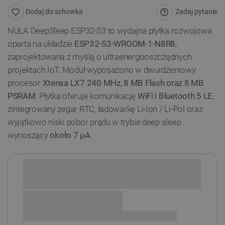
Zadaj pytanie
Dodaj do schowka
NULA DeepSleep ESP32-S3 to wydajna płytka rozwojowa
oparta na układzie
ESP32-S3-WROOM-1-N8R8
,
zaprojektowana z myślą o ultraenergooszczędnych
projektach IoT. Moduł wyposażono w dwurdzeniowy
procesor
Xtensa LX7 240 MHz, 8 MB Flash oraz 8 MB
PSRAM
. Płytka oferuje komunikację
WiFi i Bluetooth 5 LE
,
zintegrowany zegar RTC, ładowarkę Li-Ion / Li-Pol oraz
wyjątkowo niski pobór prądu w trybie deep sleep
wynoszący
około 7 µA
.
Sprawdź opcje płatności i finansowania: