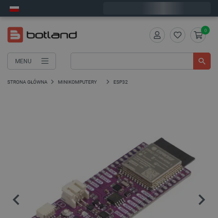
Zamów w ciągu:
0
:
44
:
42
, a wyślemy dziś!
0
MENU
STRONA GŁÓWNA
MINIKOMPUTERY
ESP32