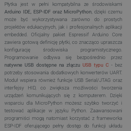
Płytka jest w pełni kompatybilna ze środowiskami
Arduino IDE, ESP-IDF oraz MicroPython
, dzięki czemu
Polityce prywatności Google
może być wykorzystywana zarówno do prostych
projektów edukacyjnych, jak i profesjonalnych aplikacji
VISITOR_PRIVACY_METADATA
YouTube
embedded. Oficjalny pakiet Espressif Arduino Core
.youtube.com
zawiera gotową definicję płytki, co znacząco upraszcza
konfigurację środowiska programistycznego.
Programowanie odbywa się bezpośrednio przez
natywne USB dostępne na złączu
USB typu C
- bez
potrzeby stosowania dodatkowych konwerterów UART.
Moduł wspiera również funkcje USB Serial/JTAG oraz
interfejsy HID, co zwiększa możliwości tworzenia
urządzeń komunikujących się z komputerem. Dzięki
wsparciu dla MicroPython możesz szybko tworzyć i
testować aplikacje w języku Python. Zaawansowani
programiści mogą natomiast korzystać z frameworka
__cf_bm
Cloudflare Inc.
.inpost.pl
ESP-IDF oferującego pełny dostęp do funkcji układu