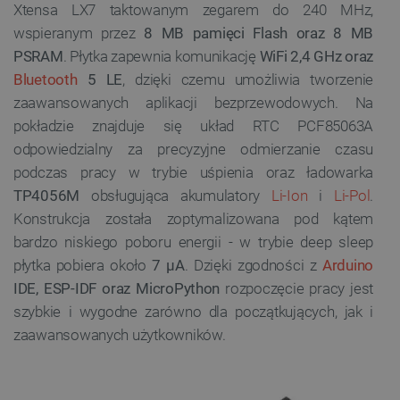
Xtensa LX7 taktowanym zegarem do 240 MHz,
wspieranym przez
8 MB pamięci Flash oraz 8 MB
PSRAM
. Płytka zapewnia komunikację
WiFi 2,4 GHz oraz
Bluetooth
5 LE
, dzięki czemu umożliwia tworzenie
zaawansowanych aplikacji bezprzewodowych. Na
pokładzie znajduje się układ RTC PCF85063A
odpowiedzialny za precyzyjne odmierzanie czasu
podczas pracy w trybie uśpienia oraz ładowarka
TP4056M
obsługująca akumulatory
Li-Ion
i
Li-Pol
.
Konstrukcja została zoptymalizowana pod kątem
bardzo niskiego poboru energii - w trybie deep sleep
płytka pobiera około
7 µA
. Dzięki zgodności z
Arduino
IDE, ESP-IDF oraz MicroPython
rozpoczęcie pracy jest
szybkie i wygodne zarówno dla początkujących, jak i
zaawansowanych użytkowników.