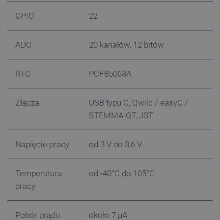
GPIO
22
ADC
20 kanałów, 12 bitów
RTC
PCF85063A
Złącza
USB typu C, Qwiic / easyC /
STEMMA QT, JST
Napięcie pracy
od 3 V do 3,6 V
_smvs
.botland.com.pl
Temperatura
od -40°C do 105°C
pracy
Pobór prądu
około 7 µA