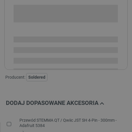
+
-
DODAJ DO KOSZYKA
SPRAWDŹ ILOŚĆ
Dostępny
Wysyłka
24h
Dostawa
od 8,99 PLN
30 dni
na zwrot
Producent:
Soldered
DODAJ DOPASOWANE AKCESORIA
Przewód STEMMA QT / Qwiic JST SH 4-Pin - 300mm -
Adafruit 5384