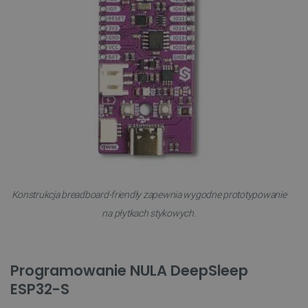
Funkcjonalność
Niezbędne pliki cookie umożliwiają korzystanie z
podstawowych funkcji strony internetowej, takich
jak logowanie użytkownika i zarządzanie kontem.
Bez niezbędnych plików cookie nie można
prawidłowo korzystać ze strony internetowej.
Provider /
Nazwa
Domena
PrestaShop-[abcdef0123456789]{32}
.botland.com.pl
Konstrukcja breadboard-friendly zapewnia wygodne prototypowanie
_lb
.botland.com.pl
na płytkach stykowych.
Programowanie NULA DeepSleep
ESP32-S