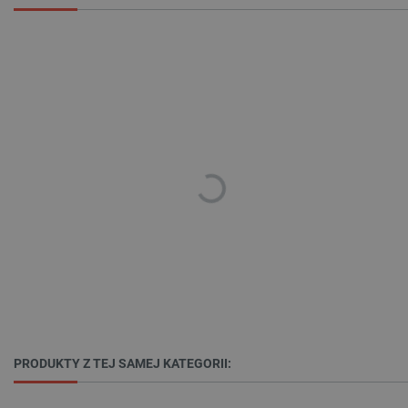
_lb_ccc
.botland.com.pl
critData
botland.com.pl
PRODUKTY Z TEJ SAMEJ KATEGORII: