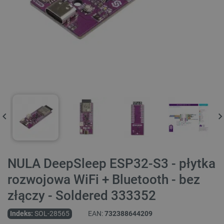
NULA DeepSleep ESP32-S3 - płytka
rozwojowa WiFi + Bluetooth - bez
złączy - Soldered 333352
Indeks:
SOL-28565
EAN:
732388644209