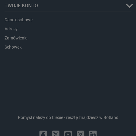
TWOJE KONTO
Dane osobowe
Adresy
Zamówienia
Schowek
LaVisitorId_Ym90bGFuZC5sYWRlc2suY29tLw
.botland.com.pl
critCartData
botland.com.pl
Pomysł należy do Ciebie - resztę znajdziesz w Botland
critAccountId
botland.com.pl