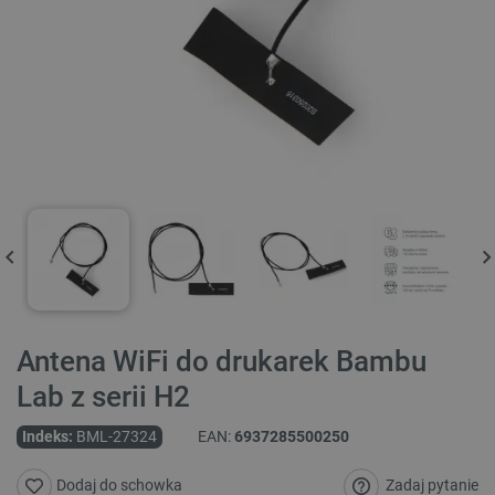
Antena WiFi do drukarek Bambu
Lab z serii H2
Indeks:
BML-27324
EAN:
6937285500250
Zadaj pytanie
Dodaj do schowka