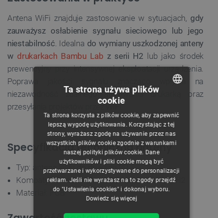
Antena WiFi znajduje zastosowanie w sytuacjach,
gdy
zauważysz osłabienie sygnału sieciowego lub jego
niestabilność
. Idealna
do wymiany uszkodzonej anteny
w
drukarkach Bambu Lab
z serii H2
lub jako środek
prewencyjny przy intensywnej eksploatacji urządzenia.
Poprawa jakości sygnału znacząco wpływa na
Ta strona używa plików
niezawodność zdalnego sterowania drukarką oraz
cookie
POLISH
przesyłania projektów przez WiFi.
Ta strona korzysta z plików cookie, aby zapewnić
CZECH
lepszą wygodę użytkowania. Korzystając z tej
strony, wyrażasz zgodę na używanie przez nas
ENGLISH
wszystkich plików cookie zgodnie z warunkami
Specyfikacja techniczna anteny
naszej polityki plików cookie. Dane
GERMAN
użytkowników i pliki cookie mogą być
Typ: antena WiFi do drukarki 3D
przetwarzane i wykorzystywane do personalizacji
Kompatybilność: drukarki Bambu Lab z serii H2
reklam. Jeśli nie wyrażasz na to zgody przejdź
do "Ustawienia cookies" i dokonaj wyboru.
Materiał: PCB
Dowiedz się więcej
Zawartość zestawu