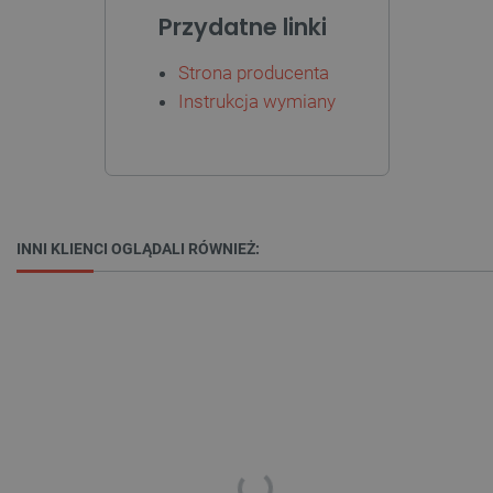
Provider /
Nazwa
Przydatne linki
Domena
PrestaShop-[abcdef0123456789]{32}
.botland.com.pl
Strona producenta
Instrukcja wymiany
_lb
.botland.com.pl
INNI KLIENCI OGLĄDALI RÓWNIEŻ:
Polityce prywatności Google
VISITOR_PRIVACY_METADATA
YouTube
.youtube.com