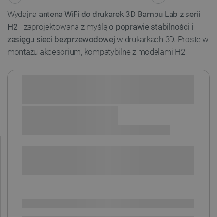
Wydajna
antena WiFi do drukarek 3D Bambu Lab z serii
H2
- zaprojektowana z myślą
o poprawie stabilności i
zasięgu sieci bezprzewodowej
w drukarkach 3D. Proste w
montażu akcesorium, kompatybilne z modelami H2.
Sprawdź opcje płatności i finansowania:
+
-
DODAJ DO KOSZYKA
SPRAWDŹ ILOŚĆ
Dostępny
Wysyłka
24h