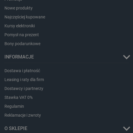
.bambulab.com
Nowe produkty
Najczęściej kupowane
Kursy elektroniki
Pomysł na prezent
Bony podarunkowe
INFORMACJE
isListDisplay
botland.com.pl
Dostawa i płatność
Leasing i raty dla firm
Dostawcy i partnerzy
Stawka VAT 0%
_lb_ccc
.botland.com.pl
Regulamin
Reklamacje i zwroty
O SKLEPIE