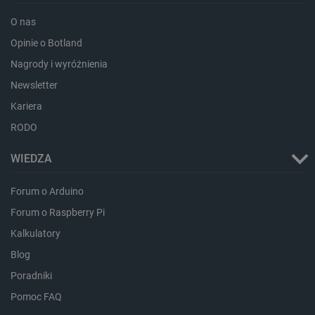
O nas
Opinie o Botland
Nagrody i wyróżnienia
Newsletter
critData
botland.com.pl
Kariera
RODO
WIEDZA
Forum o Arduino
Forum o Raspberry Pi
Kalkulatory
Blog
CookieScriptConsent
CookieScript
Poradniki
botland.com.pl
Pomoc FAQ