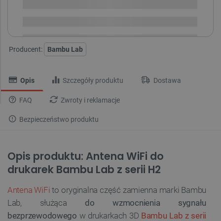
Dostawa
od 8,99 PLN
30 dni
na zwrot
Producent:
Bambu Lab
Opis
Szczegóły produktu
Dostawa
FAQ
Zwroty i reklamacje
Bezpieczeństwo produktu
Opis produktu: Antena WiFi do
drukarek Bambu Lab z serii H2
Antena WiFi
to oryginalna część zamienna marki Bambu
Lab, służąca
do wzmocnienia sygnału
bezprzewodowego
w drukarkach 3D
Bambu Lab z serii