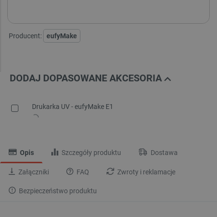
Darmowa
dostawa
30 dni
na zwrot
Producent:
eufyMake
DODAJ DOPASOWANE AKCESORIA
Drukarka UV - eufyMake E1
Opis
Szczegóły produktu
Dostawa
Załączniki
FAQ
Zwroty i reklamacje
Bezpieczeństwo produktu