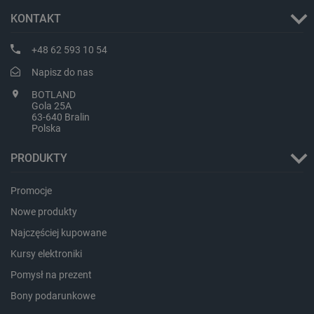
KONTAKT
+48 62 593 10 54
Napisz do nas
LaVisitorId_Ym90bGFuZC5sYWRlc2suY29tLw
.botland.com.pl
BOTLAND
Gola 25A
63-640 Bralin
Polska
critCartData
botland.com.pl
PRODUKTY
Promocje
Nowe produkty
Najczęściej kupowane
Kursy elektroniki
critAccountId
botland.com.pl
Pomysł na prezent
Bony podarunkowe