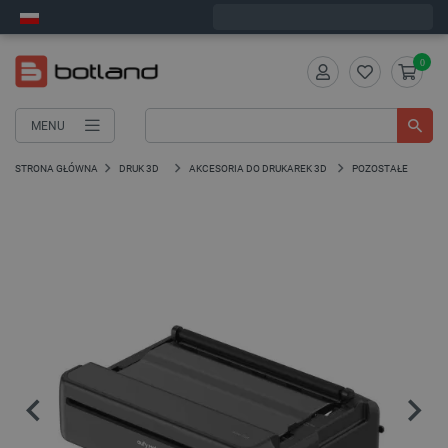
Wyślemy w poniedziałek
0
MENU
STRONA GŁÓWNA
DRUK 3D
AKCESORIA DO DRUKAREK 3D
POZOSTAŁE