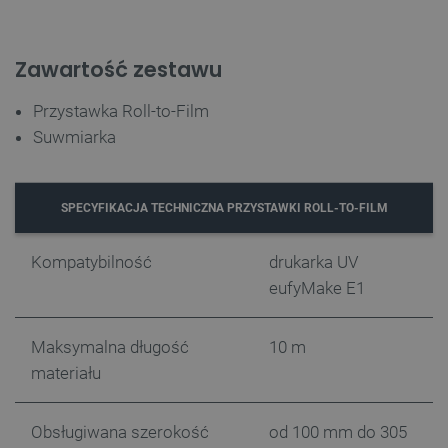
Zawartość zestawu
_lb
.botland.com.pl
Przystawka Roll-to-Film
Suwmiarka
SPECYFIKACJA TECHNICZNA PRZYSTAWKI ROLL-TO-FILM
Kompatybilność
drukarka UV
eufyMake E1
Polityce prywatności Google
VISITOR_PRIVACY_METADATA
YouTube
Maksymalna długość
10 m
.youtube.com
materiału
Obsługiwana szerokość
od 100 mm do 305