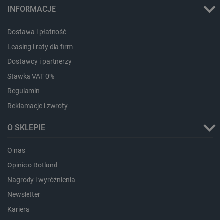
INFORMACJE
Dostawa i płatność
Leasing i raty dla firm
Dostawcy i partnerzy
Stawka VAT 0%
Regulamin
Storage declaration
Reklamacje i zwroty
Storage
Nazwa
Opis
O SKLEPIE
type
_uetvid_exp
Pamięć
lokalna
O nas
dlapi_ucp
Pamięć
Opinie o Botland
lokalna
Nagrody i wyróżnienia
_cltk
Pamięć
sesji
Newsletter
smforms
Pamięć
Kariera
lokalna