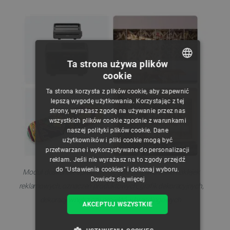
Ta strona używa plików
cookie
POLISH
Ta strona korzysta z plików cookie, aby zapewnić
CZECH
lepszą wygodę użytkowania. Korzystając z tej
strony, wyrażasz zgodę na używanie przez nas
ENGLISH
wszystkich plików cookie zgodnie z warunkami
naszej polityki plików cookie. Dane
GERMAN
użytkowników i pliki cookie mogą być
przetwarzane i wykorzystywane do personalizacji
reklam. Jeśli nie wyrażasz na to zgody przejdź
do "Ustawienia cookies" i dokonaj wyboru.
Moduł doskonale sprawdza się podczas tworzenia naklejek
Dowiedz się więcej
reklamowych, oznaczeń produktowych, grafik dekoracyjnych,
dekoracji wnętrz czy projektów brandingowych.
AKCEPTUJ WSZYSTKIE