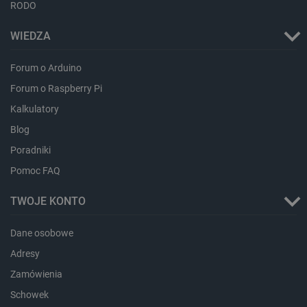
RODO
_smvc
Pamięć
lokalna
WIEDZA
lbx_ac_easystorage
Pamięć
sesji
dlapi_consent
Pamięć
Forum o Arduino
lokalna
Forum o Raspberry Pi
_uetvid
Pamięć
lokalna
Kalkulatory
_smsps
Pamięć
Blog
lokalna
Poradniki
lastExternalReferrer
Pamięć
lokalna
Pomoc FAQ
ea_lu_ts
Pamięć
lokalna
TWOJE KONTO
ea_gu_ts
Pamięć
lokalna
Dane osobowe
_gcl_ls
Pamięć
lokalna
Adresy
_smps
Pamięć
Zamówienia
lokalna
Schowek
luigis.env.v2.159265-
Pamięć