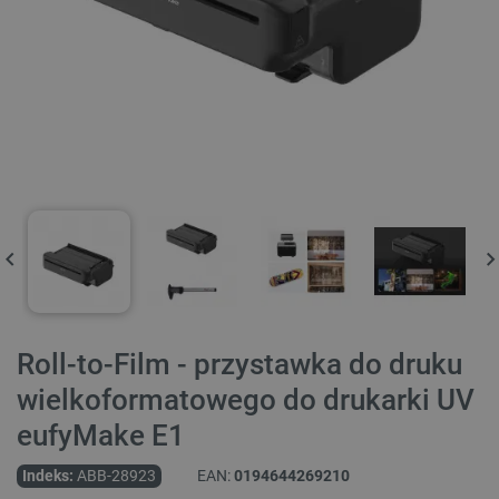
Roll-to-Film - przystawka do druku
wielkoformatowego do drukarki UV
eufyMake E1
Indeks:
ABB-28923
EAN:
0194644269210