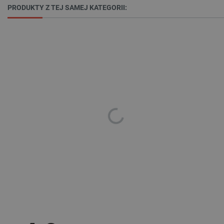
PRODUKTY Z TEJ SAMEJ KATEGORII:
isListDisplay
botland.com.pl
_lb_ccc
.botland.com.pl