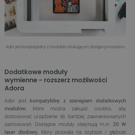
Bez niezbędnych plików cookie nie można
prawidłowo korzystać ze strony internetowej.
Provider /
Nazwa
Domena
PrestaShop-[abcdef0123456789]{32}
.botland.com.pl
Ador jest kompatybilny z modułem drukującym, dostępnym osobno.
_lb
.botland.com.pl
Dodatkowe moduły
wymienne - rozszerz możliwości
Adora
Ador jest
kompatybilny z szeregiem dodatkowych
modułów
, które można zakupić osobno, aby
dostosować urządzenie do bardziej zaawansowanych
Polityce prywatności Google
zastosowań. Dostępne moduły obejmują m.in.
20 W
laser diodowy
, który pozwala na szybsze i głębsze