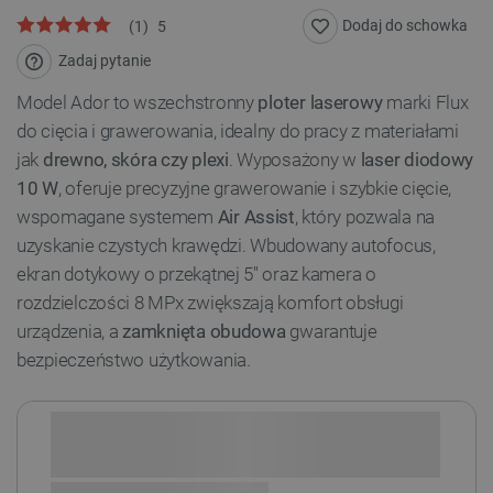
Dodaj do schowka
(
1
)
5
Zadaj pytanie
Model Ador to wszechstronny
ploter laserowy
marki Flux
do cięcia i grawerowania, idealny do pracy z materiałami
jak
drewno, skóra czy plexi
. Wyposażony w
laser diodowy
10 W
, oferuje precyzyjne grawerowanie i szybkie cięcie,
wspomagane systemem
Air Assist
,
który pozwala na
uzyskanie czystych krawędzi. Wbudowany autofocus,
ekran dotykowy o przekątnej 5'' oraz kamera o
rozdzielczości 8 MPx zwiększają komfort obsługi
urządzenia, a
zamknięta obudowa
gwarantuje
bezpieczeństwo użytkowania.