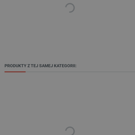
botland.com.pl
PRODUKTY Z TEJ SAMEJ KATEGORII:
LaVisitorId_Ym90bGFuZC5sYWRlc2suY29tLw
.botland.com.pl
critCartData
botland.com.pl