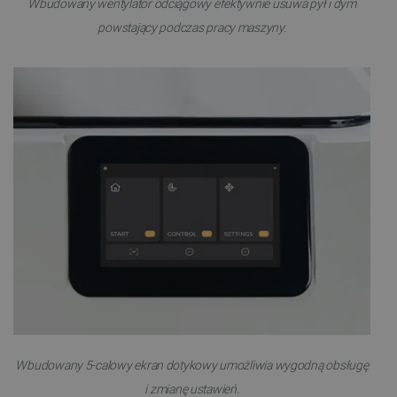
Wbudowany wentylator odciągowy efektywnie usuwa pył i dym
powstający podczas pracy maszyny.
Wbudowany 5-calowy ekran dotykowy umożliwia wygodną obsługę
i zmianę ustawień.