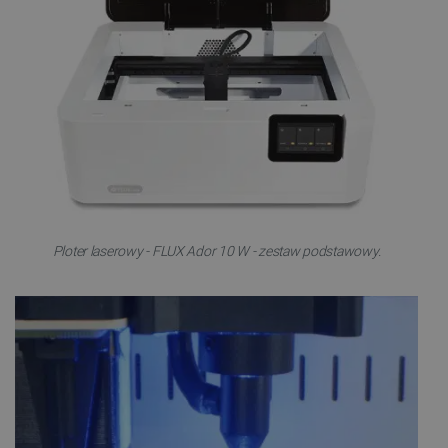
Ploter laserowy - FLUX Ador 10 W - zestaw podstawowy.