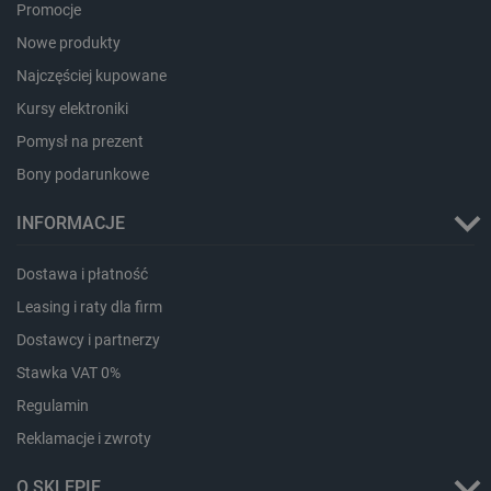
Promocje
_gcl_ls
Pamięć
lokalna
Nowe produkty
_smps
Pamięć
Najczęściej kupowane
lokalna
Kursy elektroniki
luigis.env.v2.159265-
Pamięć
182023
sesji
Pomysł na prezent
_uetsid_exp
Pamięć
Bony podarunkowe
lokalna
_uetsid
Pamięć
INFORMACJE
lokalna
_smsp-r-65208
Pamięć
Dostawa i płatność
lokalna
Leasing i raty dla firm
cartSkuToUrl
Pamięć
lokalna
Dostawcy i partnerzy
lastExternalReferrerTime
Pamięć
lokalna
Stawka VAT 0%
smsr
Pamięć
Regulamin
lokalna
Reklamacje i zwroty
O SKLEPIE