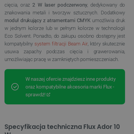
VISITOR_PRIVACY_METADATA
YouTube
cięcia, oraz
2 W laser podczerwony
, dedykowany do
.youtube.com
znakowania metali i tworzyw sztucznych. Dodatkowy
moduł drukujący z atramentami CMYK
umożliwia druk
w jednym kolorze lub w pełnym kolorze w technologii
Eco Solvent. Ponadto, do zakupu osobno dostępny jest
kompatybilny
system filtracji Beam Air
, który skutecznie
usuwa zapachy podczas cięcia i grawerowania,
umożliwiając pracę w zamkniętych pomieszczeniach.
W naszej ofercie znajdziesz inne produkty
oraz kompatybilne akcesoria marki Flux -
sprawdź!
__cf_bm
Cloudflare Inc.
.inpost.pl
Specyfikacja techniczna Flux Ador 10