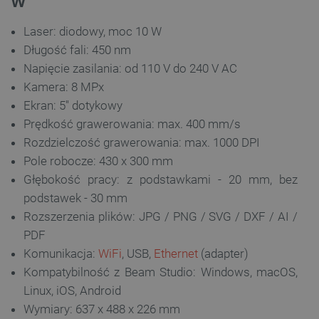
W
Laser: diodowy, moc 10 W
Długość fali: 450 nm
Napięcie zasilania: od 110 V do 240 V AC
__cf_bm
Cloudflare Inc.
.webshopapp.com
Kamera: 8 MPx
Ekran: 5'' dotykowy
Prędkość grawerowania: max. 400 mm/s
Rozdzielczość grawerowania: max. 1000 DPI
Pole robocze: 430 x 300 mm
Głębokość pracy: z podstawkami - 20 mm, bez
podstawek - 30 mm
Rozszerzenia plików: JPG / PNG / SVG / DXF / AI /
PHPSESSID
PHP.net
PDF
botland.com.pl
Komunikacja:
WiFi
, USB,
Ethernet
(adapter)
Kompatybilność z Beam Studio: Windows, macOS,
Linux, iOS, Android
Wymiary: 637 x 488 x 226 mm