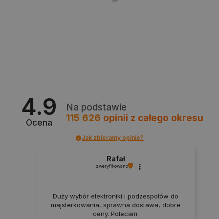
critAccountId
botland.com.pl
4.9
Na podstawie
115 626
opinii
z całego okresu
Ocena
Jak zbieramy opinie?
Storage declaration
Rafał
zweryfikowano
Storage
Nazwa
Opis
type
Duży wybór elektroniki i podzespołów do
_uetvid_exp
Pamięć
lokalna
majsterkowania, sprawna dostawa, dobre
ceny. Polecam.
dlapi_ucp
Pamięć