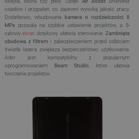
sklejka, skóra czy plexi. Dzięki
Air Assist
unikniesz
osadów i przypaleń, co zapewni wysoką jakość pracy.
Dodatkowo, wbudowana
kamera o rozdzielczości 8
MPx
pozwala na szybkie ustawienie projektów, a 5-
calowy
ekran
dotykowy ułatwia sterowanie.
Zamknięta
obudowa z filtrem
i zabezpieczeniem przed odbiciem
światła lasera zwiększa bezpieczeństwo użytkowania.
Ador jest kompatybilny z popularnym
oprogramowaniem
Beam Studio
, które ułatwia
tworzenie projektów.