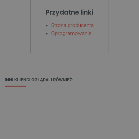
Przydatne linki
Strona producenta
Oprogramowanie
critData
botland.com.pl
INNI KLIENCI OGLĄDALI RÓWNIEŻ:
CookieScriptConsent
CookieScript