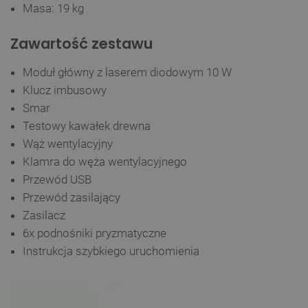
Masa: 19 kg
Zawartość zestawu
Moduł główny z laserem diodowym 10 W
Klucz imbusowy
Smar
Testowy kawałek drewna
Wąż wentylacyjny
Klamra do węża wentylacyjnego
_smvs
.botland.com.pl
Przewód USB
Przewód zasilający
Zasilacz
6x podnośniki pryzmatyczne
Instrukcja szybkiego uruchomienia
LaSID
Quality Unit LLC
botland.com.pl