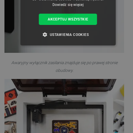
Dowiedz się więcej
AKCEPTUJ WSZYSTKIE
USTAWIENIA COOKIES
NIEZBĘDNE
WYDAJNOŚĆ
TARGETOWANIE
Awaryjny wyłącznik zasilania znajduje się po prawej stronie
obudowy.
FUNKCJONALNOŚĆ
Niezbędne
Wydajność
Targetowanie
Funkcjonalność
Niezbędne pliki cookie umożliwiają korzystanie z
podstawowych funkcji strony internetowej, takich
jak logowanie użytkownika i zarządzanie kontem.