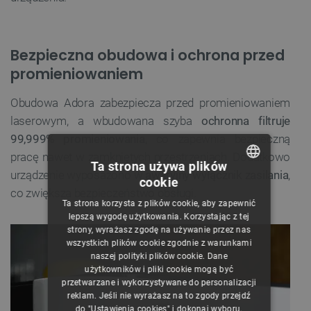
Bezpieczna obudowa i ochrona przed
promieniowaniem
Obudowa Adora zabezpiecza przed promieniowaniem
laserowym, a wbudowana szyba
ochronna filtruje
99,999% promieniowania
, co zapewnia bezpieczną
pracę nawet w zamkniętych przestrzeniach. Dodatkowo
Ta strona używa plików
urządzenie wyposażono w
awaryjny wyłącznik zasilania
,
cookie
POLISH
co zwiększa bezpieczeństwo obsługi.
Ta strona korzysta z plików cookie, aby zapewnić
CZECH
lepszą wygodę użytkowania. Korzystając z tej
strony, wyrażasz zgodę na używanie przez nas
ENGLISH
wszystkich plików cookie zgodnie z warunkami
naszej polityki plików cookie. Dane
GERMAN
użytkowników i pliki cookie mogą być
przetwarzane i wykorzystywane do personalizacji
reklam. Jeśli nie wyrażasz na to zgody przejdź
do "Ustawienia cookies" i dokonaj wyboru.